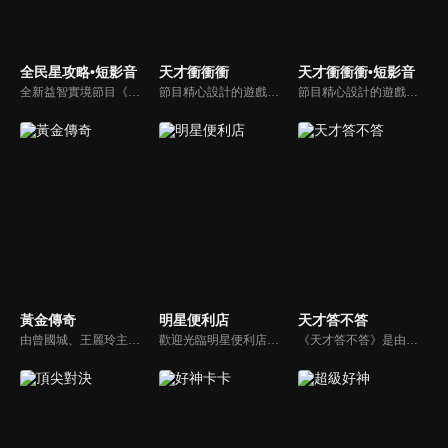
全民星攻略•短影音
天才衝衝衝
天才衝衝衝•短影音
全新益智實境節目《全民星攻略》，由館長曾國城擔任把關者，考驗著每個來挑戰九宮格益智遊戲藝人明星。想要攻略九宮格關卡，透過創意聯想、邏輯推理、理想分析，才有機會獲取智慧星幣，帶走夢幻大獎。
節目精心設計的遊戲內容，包括深受觀眾喜愛並且火紅於各大專院校的【TEMPO系列】，考驗藝人用肢體表達能力以及聯想能力的【你是WORD演】、【會演是英雄】，考驗英文程度的【EAR傳耳ABC】，超簡單、超爆笑的【看你怎麼說】，以及考驗藝人反應、機智以及隊友默契的【不可能的默契】等單元，逗趣又爆笑！
節目精心設計的遊戲內容，包括深受觀眾喜愛並且火紅於各大專院校的【TEMPO系列】，考驗藝人用肢體表達能力以及聯想能力的【你是WORD演】、【會演是英雄】，考驗英文程度的【EAR傳耳ABC】，超簡單、超爆笑的【看你怎麼說】，以及考驗藝人反應、機智以及隊友默契的【不可能的默契】等單元，逗趣又爆笑！
黃金傳奇
明星便利店
天才答不答
由曾國城、王麗玲主持，許多人記憶中的經典外景綜藝節目之一。每次闖關成功的隊伍，可獲得藏寶圖；拼湊出完整藏寶圖者，可憑著藏寶圖提示至寶箱放置處；最後以正確寶箱之正確答案鑰匙開啟成功者，除隊長本身外的每位參賽者，即可獲得價值新台幣5萬元之黃金金牌。
歡迎光臨明星便利店！你覺得便利店裡面有什麼？關東煮？茶葉蛋？還是讓你尖叫的大明星？一家擁有明星的便利店，到底有多稀奇，你會不會想要光臨呢？
《天才答不答》是由吳宗憲和吳怡霈共同主持的益智節目。節目設立高額的獎金來考驗藝人們真實的人性，同時將題目立體化，讓你身歷其境去冒險答題。更有哪些出乎意料的處罰，讓藝人羞愧的不想再答錯！一個最接近「人性」與「真實」的益智節目，現在就讓吳宗憲帶你輕鬆玩轉知識。