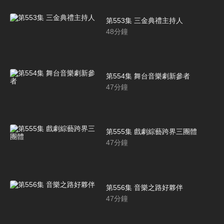
第553集 三金典禮主持人
48
分鐘
第554集 舞台音樂劇新參者
47
分鐘
第555集 戲劇綜藝跨界三團體
47
分鐘
第556集 音樂之路好夥伴
47
分鐘