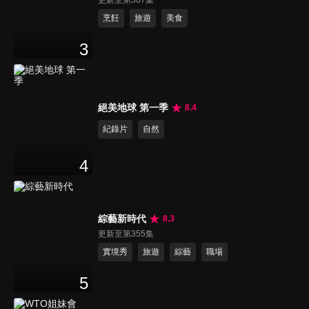
更新至第367集
烹飪
旅遊
美食
3
絕美地球 第一季
8.4
紀錄片
自然
4
綜藝新時代
8.3
更新至第355集
實境秀
旅遊
綜藝
職場
5