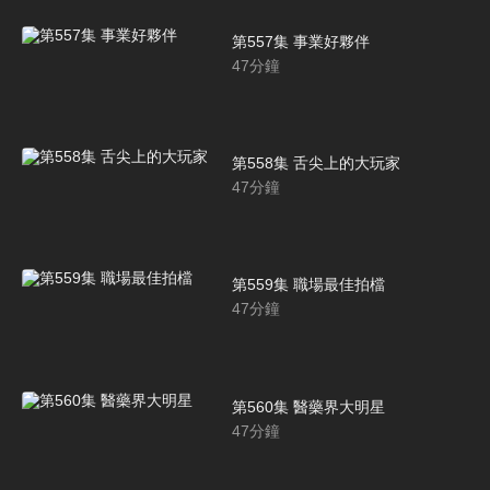
第557集 事業好夥伴
47
分鐘
第558集 舌尖上的大玩家
47
分鐘
第559集 職場最佳拍檔
47
分鐘
第560集 醫藥界大明星
47
分鐘