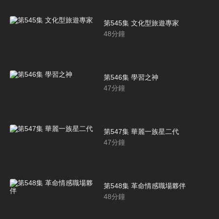
第545集 文化型旅遊專家
48
分鐘
第546集 學習之神
47
分鐘
第547集 華麗一族星二代
47
分鐘
第548集 革命情感職場夥伴
48
分鐘