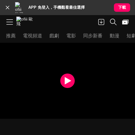
APP 免登入，手機觀看最佳選擇
下載
推薦
電視頻道
戲劇
電影
同步新番
動漫
短