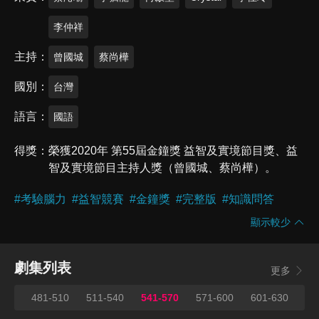
李仲祥
主持
曾國城
蔡尚樺
國別
台灣
語言
國語
得獎
榮獲2020年 第55屆金鐘獎 益智及實境節目獎、益
智及實境節目主持人獎（曾國城、蔡尚樺）。
#
考驗腦力
#
益智競賽
#
金鐘獎
#
完整版
#
知識問答
顯示較少
劇集列表
更多
480
481-510
511-540
541-570
571-600
601-630
63