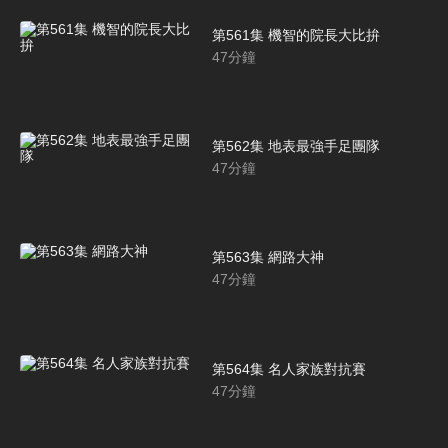
第561集 機智的院長大比拚
47
分鐘
第562集 地表最強手足團隊
47
分鐘
第563集 網路大神
47
分鐘
第564集 名人家族對抗賽
47
分鐘