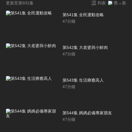
更新至第931集
列表
舊→新
第541集 全民運動攻略
47
分鐘
第542集 大老婆與小鮮肉
47
分鐘
第543集 生活療癒高人
47
分鐘
第544集 媽媽必備專家朋友
47
分鐘