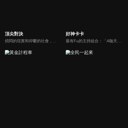
頂尖對決
好神卡卡
煩悶的現實和抑鬱的社會，你需要的就是笑、大聲笑、開口笑，《頂尖對決》就要你笑到落ㄟ骸，最具綜藝實力的庹宗康，和喜感十足的納豆各自領軍對抗，藝人搞笑pk笑果十足，《頂尖對決》讓你忘掉一週煩惱！
最有Fu的主持組合：「A咖天王」徐乃麟+「好神天心」朱芯儀+「真理大學校花」洪棠+「台大獸醫碩士」LYDIA。遊戲的層層關卡，來賓必須要和主持人比反應，比記憶，比機智，比膽識，幸運女神的眷顧與遠離永遠都是個未知數！