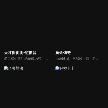
天才衝衝衝•短影音
黃金傳奇
節目精心設計的遊戲內容，包括深受觀眾喜愛並且火紅於各大專院校的【TEMPO系列】，考驗藝人用肢體表達能力以及聯想能力的【你是WORD演】、【會演是英雄】，考驗英文程度的【EAR傳耳ABC】，超簡單、超爆笑的【看你怎麼說】，以及考驗藝人反應、機智以及隊友默契的【不可能的默契】等單元，逗趣又爆笑！
由曾國城、王麗玲主持，許多人記憶中的經典外景綜藝節目之一。每次闖關成功的隊伍，可獲得藏寶圖；拼湊出完整藏寶圖者，可憑著藏寶圖提示至寶箱放置處；最後以正確寶箱之正確答案鑰匙開啟成功者，除隊長本身外的每位參賽者，即可獲得價值新台幣5萬元之黃金金牌。