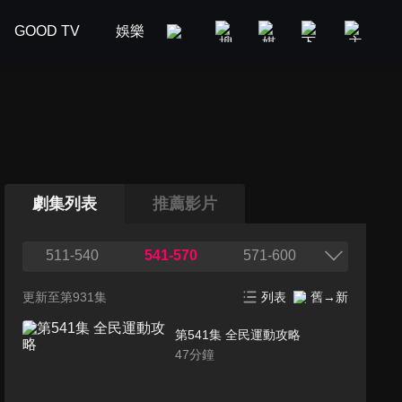
GOOD TV
娛樂
美食旅遊
新聞政論
汽車
劇集列表
推薦影片
511-540
541-570
571-600
更新至第931集
列表
舊→新
第541集 全民運動攻略
47
分鐘