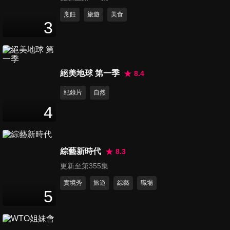
第551集 流行音樂三大門派
烹飪
旅遊
美食
3
47
分鐘
第552集 怪奇親子檔
絕美地球 第一季
8.4
47
分鐘
紀錄片
自然
4
第553集 三金典禮主持人
48
分鐘
綜藝新時代
8.3
更新至第355集
第554集 舞台音樂劇新參者
47
分鐘
實境秀
旅遊
綜藝
職場
5
第555集 戲劇綜藝跨界三團體