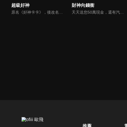
超級好神
財神向錢衝
原名《好神卡卡》，後改名為《超級好神》，是一檔益智類綜藝節目，由「A咖天王」徐乃麟搭配黃鐙輝主持。「好神智慧王」、「好神記憶王」、「誰是爆點王」、「好神送好禮」四個單元，讓來賓一較高下。比反應，比記憶，比機智，比膽識，幸運女神的眷顧與遠離永遠都是個未知數！
天天送您50萬現金，還有汽車大獎！不考智力、體力，挑戰家人、同事、同學、朋友互相了解的成渡和共同生活經驗。快來參加《財神向前衝》大獎通通送給您。
推薦