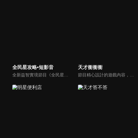
全民星攻略•短影音
天才衝衝衝
全新益智實境節目《全民星攻略》，由館長曾國城擔任把關者，考驗著每個來挑戰九宮格益智遊戲藝人明星。想要攻略九宮格關卡，透過創意聯想、邏輯推理、理想分析，才有機會獲取智慧星幣，帶走夢幻大獎。
節目精心設計的遊戲內容，包括深受觀眾喜愛並且火紅於各大專院校的【TEMPO系列】，考驗藝人用肢體表達能力以及聯想能力的【你是WORD演】、【會演是英雄】，考驗英文程度的【EAR傳耳ABC】，超簡單、超爆笑的【看你怎麼說】，以及考驗藝人反應、機智以及隊友默契的【不可能的默契】等單元，逗趣又爆笑！