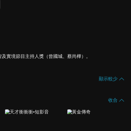
、益智及實境節目主持人獎（曾國城、蔡尚樺）。
顯示較少
收合