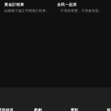
黃金計程車
全民一起來
由總霸子趙正平開著計程車在街頭隨機找尋搭車路人，進行機智問答，如果十題答對就可以拿走金元寶！如果沒有答對，就把當前獎金減一個0然後發放！另外節目中總霸子趙正平還會帶我們遍尋美食名景。
「不用高學歷，不用會答題，全民一起來，獎金拿不完！」《全民一起來》是一檔結合手機遊戲的大型現場直播益智節目，「記憶、觀察、反應、平衡、敏捷...」，多道關卡考驗挑戰者的多元智能及體能，見證藝人明星各項不可思議的挑戰。
電視頻道
戲劇
電影
服