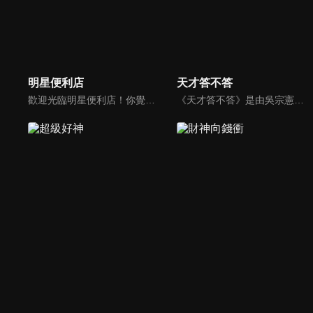
明星便利店
天才答不答
歡迎光臨明星便利店！你覺得便利店裡面有什麼？關東煮？茶葉蛋？還是讓你尖叫的大明星？一家擁有明星的便利店，到底有多稀奇，你會不會想要光臨呢？
《天才答不答》是由吳宗憲和吳怡霈共同主持的益智節目。節目設立高額的獎金來考驗藝人們真實的人性，同時將題目立體化，讓你身歷其境去冒險答題。更有哪些出乎意料的處罰，讓藝人羞愧的不想再答錯！一個最接近「人性」與「真實」的益智節目，現在就讓吳宗憲帶你輕鬆玩轉知識。