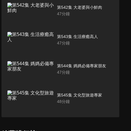
第542集 大老婆與小鮮肉
47
分鐘
第543集 生活療癒高人
47
分鐘
第544集 媽媽必備專家朋友
47
分鐘
第545集 文化型旅遊專家
48
分鐘
第546集 學習之神
47
分鐘