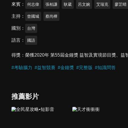
來賓
何志偉
張柏謙
耿葳
呂文婉
艾瑞克
廖芷晴
主持
曾國城
蔡尚樺
國別
台灣
語言
國語
得獎
榮獲2020年 第55屆金鐘獎 益智及實境節目獎
#
考驗腦力
#
益智競賽
#
金鐘獎
#
完整版
#
知識問答
推薦影片