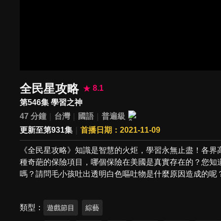
全民星攻略
8.1
第546集 學習之神
47 分鐘
台灣
國語
普遍級
更新至第931集
首播日期：2021-11-09
《全民星攻略》知識是智慧的火炬，學習永無止盡！各界
種奇葩的保險項目，哪個保險在美國是真實存在的？您知道
嗎？請問毛小孩吐出透明白色嘔吐物是什麼原因造成的呢
類型
遊戲節目
綜藝