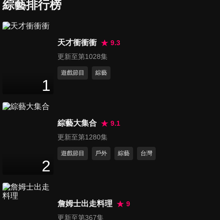
綜藝排行榜
第547集 華麗一族星二代
天才衝衝衝
9.3
47
分鐘
更新至第1028集
遊戲節目
綜藝
1
第548集 革命情感職場夥伴
48
分鐘
綜藝大集合
9.1
第549集 誰的中文比我強
更新至第1280集
47
分鐘
遊戲節目
戶外
綜藝
台灣
2
第550集 同班又同床
47
分鐘
詹姆士出走料理
9
更新至第367集