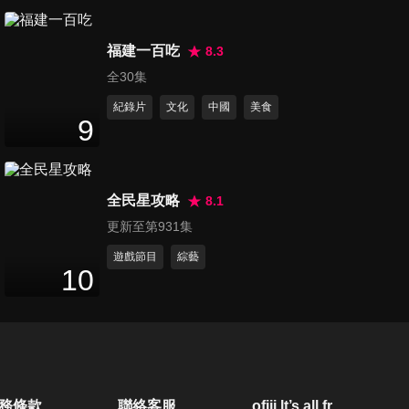
第560集 醫藥界大明星
47
分鐘
福建一百吃
8.3
全30集
紀錄片
文化
中國
美食
第561集 機智的院長大比拚
9
47
分鐘
全民星攻略
8.1
第562集 地表最強手足團隊
更新至第931集
47
分鐘
遊戲節目
綜藝
10
第563集 網路大神
47
分鐘
第564集 名人家族對抗賽
務條款
聯絡客服
ofiii lt’s all free