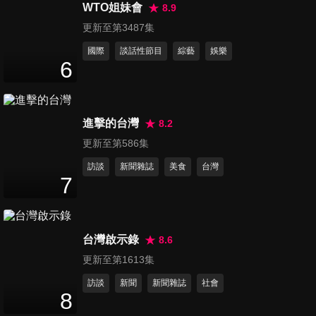
47
分鐘
WTO姐妹會
8.9
更新至第3487集
國際
談話性節目
綜藝
娛樂
第556集 音樂之路好夥伴
6
47
分鐘
進擊的台灣
8.2
第557集 事業好夥伴
47
分鐘
更新至第586集
訪談
新聞雜誌
美食
台灣
7
第558集 舌尖上的大玩家
47
分鐘
台灣啟示錄
8.6
更新至第1613集
第559集 職場最佳拍檔
訪談
新聞
新聞雜誌
社會
47
分鐘
8