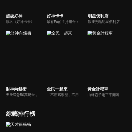
超級好神
好神卡卡
明星便利店
原名《好神卡卡》，後改名為《超級好神》，是一檔益智類綜藝節目，由「A咖天王」徐乃麟搭配黃鐙輝主持。「好神智慧王」、「好神記憶王」、「誰是爆點王」、「好神送好禮」四個單元，讓來賓一較高下。比反應，比記憶，比機智，比膽識，幸運女神的眷顧與遠離永遠都是個未知數！
最有Fu的主持組合：「A咖天王」徐乃麟+「好神天心」朱芯儀+「真理大學校花」洪棠+「台大獸醫碩士」LYDIA。遊戲的層層關卡，來賓必須要和主持人比反應，比記憶，比機智，比膽識，幸運女神的眷顧與遠離永遠都是個未知數！
歡迎光臨明星便利店！你覺得便利店裡面有什麼？關東煮？茶葉蛋？還是讓你尖叫的大明星？一家擁有明星的便利店，到底有多稀奇，你會不會想要光臨呢？
財神向錢衝
全民一起來
黃金計程車
天天送您50萬現金，還有汽車大獎！不考智力、體力，挑戰家人、同事、同學、朋友互相了解的成渡和共同生活經驗。快來參加《財神向前衝》大獎通通送給您。
「不用高學歷，不用會答題，全民一起來，獎金拿不完！」《全民一起來》是一檔結合手機遊戲的大型現場直播益智節目，「記憶、觀察、反應、平衡、敏捷...」，多道關卡考驗挑戰者的多元智能及體能，見證藝人明星各項不可思議的挑戰。
由總霸子趙正平開著計程車在街頭隨機找尋搭車路人，進行機智問答，如果十題答對就可以拿走金元寶！如果沒有答對，就把當前獎金減一個0然後發放！另外節目中總霸子趙正平還會帶我們遍尋美食名景。
綜藝排行榜