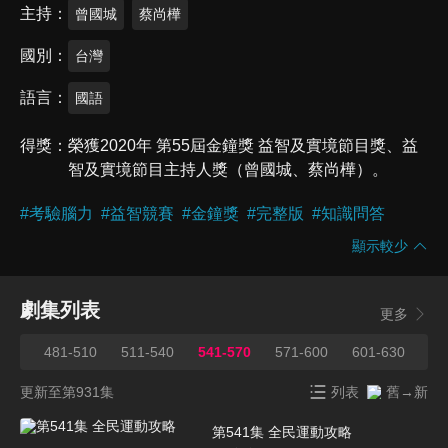
主持
曾國城
蔡尚樺
國別
台灣
語言
國語
得獎
榮獲2020年 第55屆金鐘獎 益智及實境節目獎、益
智及實境節目主持人獎（曾國城、蔡尚樺）。
#
考驗腦力
#
益智競賽
#
金鐘獎
#
完整版
#
知識問答
顯示較少
劇集列表
更多
480
481-510
511-540
541-570
571-600
601-630
63
更新至第931集
列表
舊→新
第541集 全民運動攻略