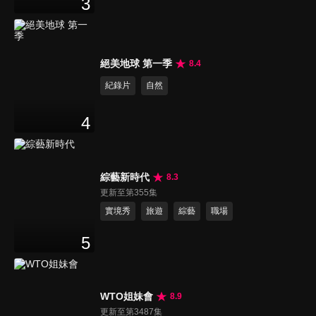
3
絕美地球 第一季
8.4
紀錄片
自然
4
綜藝新時代
8.3
更新至第355集
實境秀
旅遊
綜藝
職場
5
WTO姐妹會
8.9
更新至第3487集