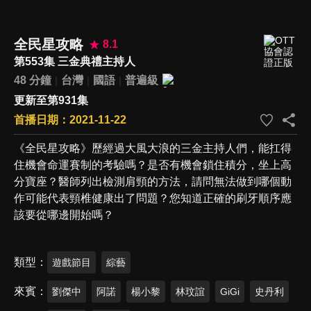
全民星攻略
8.1
第553集 三金典禮主持人
48 分鐘
台灣
國語
普遍級
更新至第931集
首播日期：2021-11-22
《全民星攻略》歷經過大風大浪的三金主持人們，能扛得
住機會命運賽制的考驗嗎？是否有機會鎖住積分，坐上高
分寶座？醫師列出檢測肩頸的方法，請問無法做到哪個動
作可能代表頸椎健康出了問題？您知道正確的刷牙順序應
該要從哪邊開始嗎？
類型
遊戲節目
綜藝
來賓
劉傑中
阿諾
楊小黎
林玟誼
GiGi
史丹利