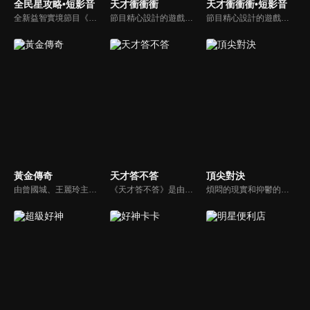
全民星攻略•短影音
天才衝衝衝
天才衝衝衝•短影音
全新益智實境節目《全民星攻略》，由館長曾國城擔任把關者，考驗著每個來挑戰九宮格益智遊戲藝人明星。想要攻略九宮格關卡，透過創意聯想、邏輯推理、理想分析，才有機會獲取智慧星幣，帶走夢幻大獎。
節目精心設計的遊戲內容，包括深受觀眾喜愛並且火紅於各大專院校的【TEMPO系列】，考驗藝人用肢體表達能力以及聯想能力的【你是WORD演】、【會演是英雄】，考驗英文程度的【EAR傳耳ABC】，超簡單、超爆笑的【看你怎麼說】，以及考驗藝人反應、機智以及隊友默契的【不可能的默契】等單元，逗趣又爆笑！
節目精心設計的遊戲內容，包括深受觀眾喜愛並且火紅於各大專院校的【TEMPO系列】，考驗藝人用肢體表達能力以及聯想能力的【你是WORD演】、【會演是英雄】，考驗英文程度的【EAR傳耳ABC】，超簡單、超爆笑的【看你怎麼說】，以及考驗藝人反應、機智以及隊友默契的【不可能的默契】等單元，逗趣又爆笑！
黃金傳奇
天才答不答
頂尖對決
由曾國城、王麗玲主持，許多人記憶中的經典外景綜藝節目之一。每次闖關成功的隊伍，可獲得藏寶圖；拼湊出完整藏寶圖者，可憑著藏寶圖提示至寶箱放置處；最後以正確寶箱之正確答案鑰匙開啟成功者，除隊長本身外的每位參賽者，即可獲得價值新台幣5萬元之黃金金牌。
《天才答不答》是由吳宗憲和吳怡霈共同主持的益智節目。節目設立高額的獎金來考驗藝人們真實的人性，同時將題目立體化，讓你身歷其境去冒險答題。更有哪些出乎意料的處罰，讓藝人羞愧的不想再答錯！一個最接近「人性」與「真實」的益智節目，現在就讓吳宗憲帶你輕鬆玩轉知識。
煩悶的現實和抑鬱的社會，你需要的就是笑、大聲笑、開口笑，《頂尖對決》就要你笑到落ㄟ骸，最具綜藝實力的庹宗康，和喜感十足的納豆各自領軍對抗，藝人搞笑pk笑果十足，《頂尖對決》讓你忘掉一週煩惱！