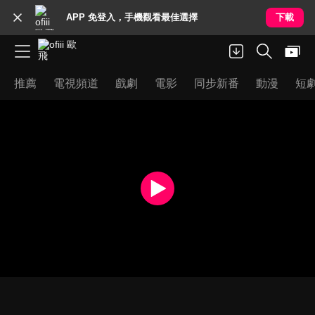
APP 免登入，手機觀看最佳選擇
下載
推薦
電視頻道
戲劇
電影
同步新番
動漫
短