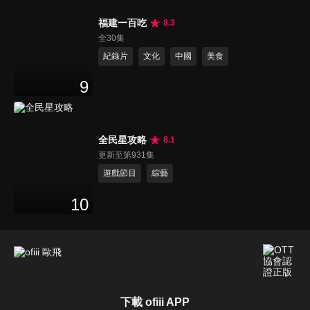
福建一百吃
8.3
全30集
紀錄片
文化
中國
美食
9
全民星攻略
8.1
更新至第931集
遊戲節目
綜藝
10
下載 ofiii APP