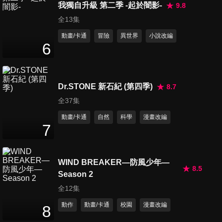
我獨自升級 第二季 -起於闇影-
9.8
全13集
動畫/卡通
冒險
異世界
小說改編
第88集 黎明勇者格蘭
6
25
分鐘
Dr.STONE 新石紀 (第四季)
8.7
全37集
動畫/卡通
自然
科學
漫畫改編
7
WIND BREAKER—防風少年—
8.5
Season 2
全12集
動作
動畫/卡通
校園
漫畫改編
8