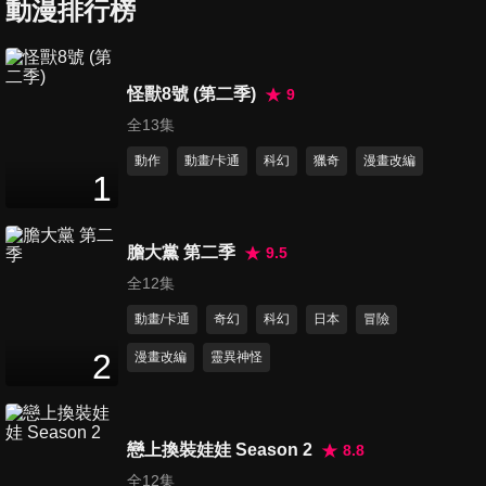
動漫排行榜
第79集 幕後黑手的真面目
怪獸8號 (第二季)
9
25
分鐘
全13集
動作
動畫/卡通
科幻
獵奇
漫畫改編
1
第80集 貪婪的布局
25
分鐘
膽大黨 第二季
9.5
全12集
第81集 遺跡調查
動畫/卡通
奇幻
科幻
日本
冒險
25
分鐘
2
漫畫改編
靈異神怪
第82集 貪婪之主
25
分鐘
戀上換裝娃娃 Season 2
8.8
全12集