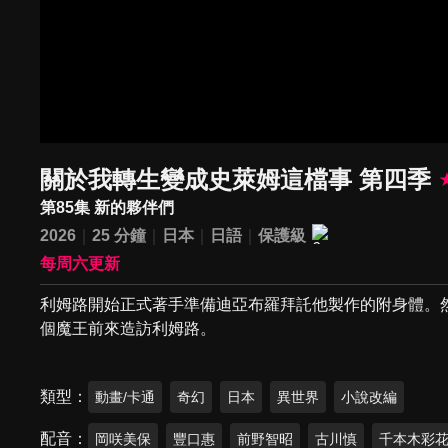
關於我轉生變成史萊姆這檔事 第四季
第85集 新的夥伴們
2026
25 分鐘
日本
日語
保護級
每周六更新
利姆路開始正式著手準備迪亞布羅拜託他製作的附身體。
個魔王前來造訪利姆路。
類型
動畫/卡通
奇幻
日本
異世界
小說改編
配音
岡咲美保
豐口惠
前野智昭
古川慎
千本木彩