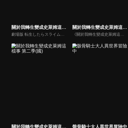
關於我轉生變成史萊姆這檔事 劇場版 紅蓮之絆篇
關於我轉生變成史萊姆這檔事(國)
劇場版 転生したらスライムだった件 紅蓮の絆編
《關於我轉生變成史萊姆這檔事》動漫線上看。上班族三上悟遭到隨機殺人魔刺殺身亡。當他醒來時發現自己轉生到了異世界。但是，他的模樣卻變成了史萊姆！在獲得了「利姆路」這個嶄新的史萊姆人生，並且來到了充滿各式種族的世界後，他決定以「打造出不分種族、讓大家都能夠快樂生活的國家」為目標──！
關於我轉生變成史萊姆這檔事 第二季(國)
骸骨騎士大人異世界冒險中