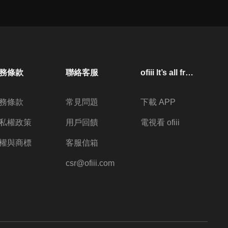
務條款
聯絡客服
ofiii lt’s all free
務條款
常見問題
下載 APP
私權政策
用戶回饋
電視看 ofiii
權與商標
客服信箱
csr@ofiii.com