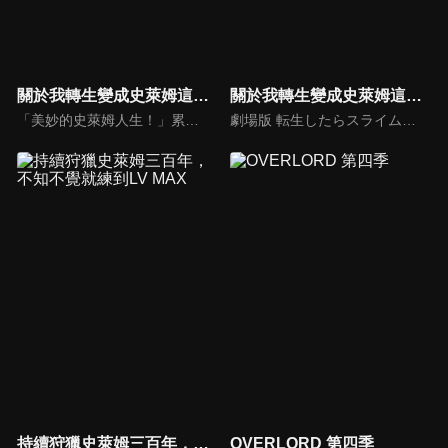
關於我轉生變成史萊姆這檔事 轉生史萊姆日記
關於我轉生變成史萊姆這檔事 劇場版 紅蓮之絆篇(中文版)
「美妙的史萊姆人生！」累積銷售量突破五十萬冊的高人氣外傳四格漫畫『轉生史萊姆日記』，這次成為轉生史萊姆外傳系列首部TV動畫化的作品！描繪了許多利姆路和坦派斯特的夥伴們詼諧幽默的日常生活，「史萊姆人生系」轉生娛樂大作即將登場。
劇場版 転生したらスライムだった件 紅蓮の絆編
持續狩獵史萊姆三百年，不知不覺就練到LV MAX
OVERLORD 第四季