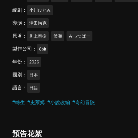
編劇
小川ひとみ
導演
津田尚克
原著
川上泰樹
伏瀬
みっつばー
製作公司
8bit
年份
2026
國別
日本
語言
日語
#
轉生
#
史萊姆
#
小說改編
#
奇幻冒險
預告花絮