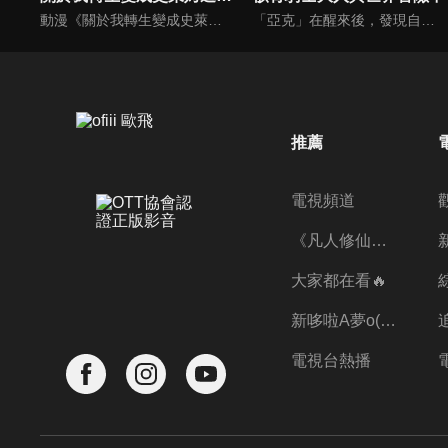
動漫《關於我轉生變成史萊姆這檔事 第2季》線上看。在獲得了「利姆路」這個嶄新的史萊姆人生後，認識了各式各樣種族並成功「打造出不分種族、讓大家都能夠快樂生活的國家」的目標──接下來，還會有什麼樣的冒險等著利姆路呢?
「亞克」在醒來後，發現自己以在MMORPG使用的角色外觀被丟到異世界。而他的模樣，是外表全身鎧甲，內在全身骨骼的「骸骨騎士」。真面目曝光，肯定會被誤會成是怪物被討伐!?亞克決心當個低調的傭兵過生活。但他卻是個無法對壞事置之不理的男人！由骸骨騎士大人無自覺「懲惡勸善」的異世界奇幻故事現在登場！
推薦
電視頻道
《凡人修仙傳》第五季全新開播✨
大家都在看🔥
新哆啦A夢o((ﾐﾟｴﾟﾐ))o
電視台熱播