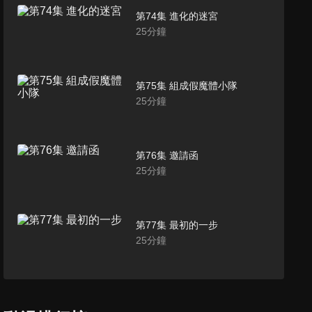
第74集 進化的迷宮
25
分鐘
第75集 組成假魔體小隊
25
分鐘
第76集 邀請函
25
分鐘
第77集 最初的一步
25
分鐘
第78集 西方諸國評議會
25
分鐘