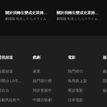
關於我轉生變成史萊姆這檔事 劇場版 紅蓮之絆篇(中文版)
關於我轉生變成史萊姆這檔事 劇場版 紅蓮之絆篇
劇場版 転生したらスライムだった件 紅蓮の絆編
劇場版 転生したらスライムだった件 紅蓮の絆編
電視頻道
戲劇
電影
服
觀看頻道
家業
熱門排行
服
新聞台 LIVE 直播
熱門排行榜
每周新上架
隱
綜合台
同步更新中
華語電影
版
追劇馬拉松🏃
中國古裝劇
日本電影