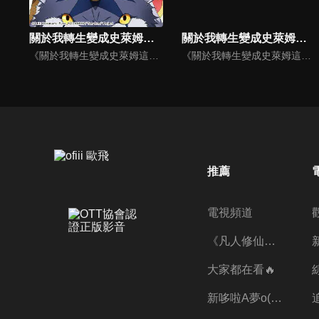
關於我轉生變成史萊姆這檔事(國)
關於我轉生變成史萊姆這檔事
《關於我轉生變成史萊姆這檔事》動漫線上看。上班族三上悟遭到隨機殺人魔刺殺身亡。當他醒來時發現自己轉生到了異世界。但是，他的模樣卻變成了史萊姆！在獲得了「利姆路」這個嶄新的史萊姆人生，並且來到了充滿各式種族的世界後，他決定以「打造出不分種族、讓大家都能夠快樂生活的國家」為目標──！
《關於我轉生變成史萊姆這檔事》動漫線上看。上班族三上悟遭到隨機殺人魔刺殺身亡。當他醒來時發現自己轉生到了異世界。但是，他的模樣卻變成了史萊姆！在獲得了「利姆路」這個嶄新的史萊姆人生，並且來到了充滿各式種族的世界後，他決定以「打造出不分種族、讓大家都能夠快樂生活的國家」為目標──！
推薦
電視頻道
《凡人修仙傳》第五季全新開播✨
大家都在看🔥
新哆啦A夢o((ﾐﾟｴﾟﾐ))o