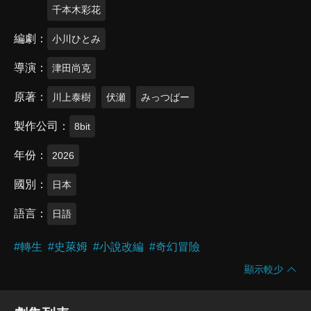
千本木彩花
編劇
小川ひとみ
導演
津田尚克
原著
川上泰樹
伏瀬
みっつばー
製作公司
8bit
年份
2026
國別
日本
語言
日語
#
轉生
#
史萊姆
#
小說改編
#
奇幻冒險
顯示較少