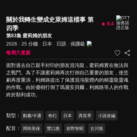
關於我轉生變成史萊姆這檔事 第
9.4
四季
第83集 蜜莉姆的朋友
2026
25 分鐘
日本
日語
保護級
每周六更新
面對過去自己親手封印的朋友混沌龍，蜜莉姆實在無法與
之戰鬥。為了不讓蜜莉姆再次打倒自己重要的朋友，使悲
劇再度重演，利姆路提出了保護混沌龍體內的精靈龍靈魂
的作戰。由於優樹打倒了瑪麗安貝爾，利姆路等人的作戰
終於順利成功。
類型
動畫/卡通
奇幻
日本
異世界
小說改編
配音
岡咲美保
豐口惠
前野智昭
古川慎