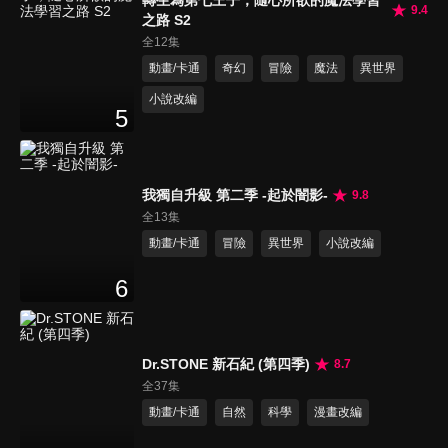
轉生為第七王子，隨心所欲的魔法學習
9.4
之路 S2
全12集
動畫/卡通
奇幻
冒險
魔法
異世界
小說改編
5
我獨自升級 第二季 -起於闇影-
9.8
全13集
動畫/卡通
冒險
異世界
小說改編
6
Dr.STONE 新石紀 (第四季)
8.7
全37集
動畫/卡通
自然
科學
漫畫改編