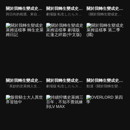
關於我轉生變成史萊姆這檔事 第三季(國)
關於我轉生變成史萊姆這檔事 劇場版 紅蓮之絆篇
關於我轉生變成史萊姆這檔事(國)
與日向的相遇、來自法爾姆斯王國的襲擊，以及進化成為魔王―――維爾德拉和伊弗利特在胃袋之中見證了這一連串的事件。從利姆路和維爾德拉相遇到現已經過了兩年的時間―――隨著時間的流逝，如今「最初的約定」實現的日子終於要到來了。一如往常的兩人依然帶著自我的步調，時而害怕著「某個東西」，時而回顧坦派斯特至今一路上的過往。
劇場版 転生したらスライムだった件 紅蓮の絆編
《關於我轉生變成史萊姆這檔事》動漫線上看。上班族三上悟遭到隨機殺人魔刺殺身亡。當他醒來時發現自己轉生到了異世界。但是，他的模樣卻變成了史萊姆！在獲得了「利姆路」這個嶄新的史萊姆人生，並且來到了充滿各式種族的世界後，他決定以「打造出不分種族、讓大家都能夠快樂生活的國家」為目標──！
關於我轉生變成史萊姆這檔事 轉生史萊姆日記
關於我轉生變成史萊姆這檔事 劇場版 紅蓮之絆篇(中文版)
關於我轉生變成史萊姆這檔事 第二季(國)
「美妙的史萊姆人生！」累積銷售量突破五十萬冊的高人氣外傳四格漫畫『轉生史萊姆日記』，這次成為轉生史萊姆外傳系列首部TV動畫化的作品！描繪了許多利姆路和坦派斯特的夥伴們詼諧幽默的日常生活，「史萊姆人生系」轉生娛樂大作即將登場。
劇場版 転生したらスライムだった件 紅蓮の絆編
動漫《關於我轉生變成史萊姆這檔事 第2季》線上看。在獲得了「利姆路」這個嶄新的史萊姆人生後，認識了各式各樣種族並成功「打造出不分種族、讓大家都能夠快樂生活的國家」的目標──接下來，還會有什麼樣的冒險等著利姆路呢?