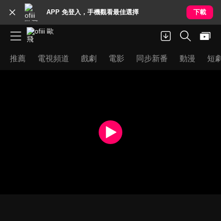
APP 免登入，手機觀看最佳選擇
下載
推薦
電視頻道
戲劇
電影
同步新番
動漫
短