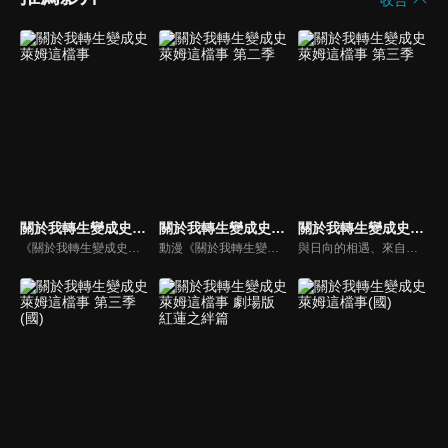
收合
關於我轉生變成史萊姆這檔事
關於我轉生變成史萊姆這檔事 第二季
關於我轉生變成史萊姆這檔事 第三季
《關於我轉生變成史萊姆這檔事》動漫線上看。上班族三上悟遭到隨機殺人魔刺殺身亡。當他醒來時發現自己轉生到了異世界。但是，他的模樣卻變成了史萊姆！在獲得了「利姆路」這個嶄新的史萊姆人生，並且來到了充滿各式種族的世界後，他決定以「打造出不分種族、讓大家都能夠快樂生活的國家」為目標──！
動漫《關於我轉生變成史萊姆這檔事 第2季》線上看。在獲得了「利姆路」這個嶄新的史萊姆人生後，認識了各式各樣種族並成功「打造出不分種族、讓大家都能夠快樂生活的國家」的目標──接下來，還會有什麼樣的冒險等著利姆路呢?
與日向的相遇、來自法爾姆斯王國的襲擊，以及進化成為魔王―――維爾德拉和伊弗利特在胃袋之中見證了這一連串的事件。從利姆路和維爾德拉相遇到現已經過了兩年的時間―――隨著時間的流逝，如今「最初的約定」實現的日子終於要到來了。一如往常的兩人依然帶著自我的步調，時而害怕著「某個東西」，時而回顧坦派斯特至今一路上的過往。