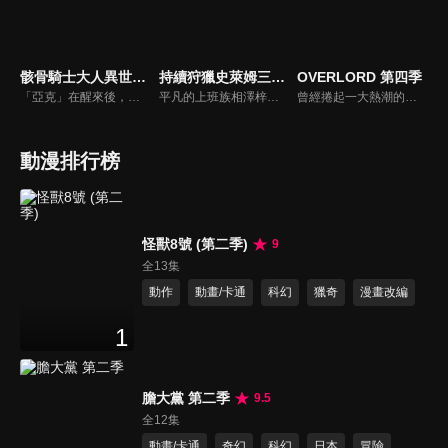
骸骨騎士大人異世界冒險中
持續狩獵史萊姆三百年，不知不覺就練到LV MAX
OVERLORD 第四季
「亞克」在醒來後，發現自己以在MMORPG使用的角色外觀被丟到異世界。而他的模樣，是外表全身鎧甲，內在全身骨骼的「骸骨騎士」。真面目曝光，肯定會被誤會成是怪物被討伐!?亞克決心當個低調的傭兵過生活。但他卻是個無法對壞事置之不理的男人！由骸骨騎士大人無自覺「懲惡勸善」的異世界奇幻故事現在登場！
平凡的上班族相澤梓，因工作過度過勞死。她轉生到異世界，成為不老不死的魔女亞梓莎。鑑於前世的經驗，她在邊境的高原開始悠閒的慢活。打倒史來姆賺取金錢，像個魔女般製作藥物照顧山腳下的村莊。她持續過這樣的生活，被稱為「高原的魔女大人」。300年後，持續打倒史來姆累積的經驗值，讓亞梓莎在不知不覺間成為LV99，也就是世界最強。
曾經捲起一大熱潮的網路遊戲《YGGDRASIL》安靜地迎來了停服——本來應該是這樣。但，遊戲的結束時間已經過了，卻無法登出遊戲。NPC們突然擁有了自己的意志。無法看見公會以外的異世界正在擴張。 現實世界中愛好遊戲的孤獨青年變身為骸骨姿態的最強大魔法使·飛鼠，他所率領的公會「安茲·烏爾·恭」揭開了傳說的序幕。
動漫排行榜
怪獸8號 (第二季)
9
全13集
動作
動畫/卡通
科幻
獵奇
漫畫改編
1
膽大黨 第二季
9.5
全12集
動畫/卡通
奇幻
科幻
日本
冒險