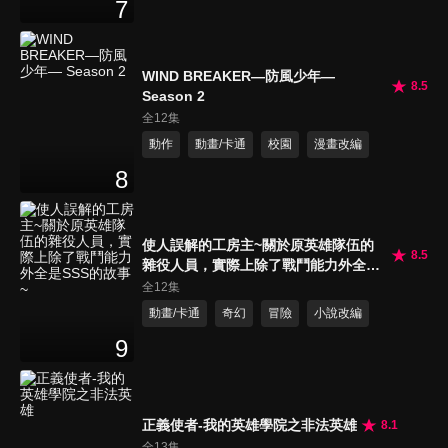
7
WIND BREAKER—防風少年—
8.5
Season 2
全12集
動作
動畫/卡通
校園
漫畫改編
8
使人誤解的工房主~關於原英雄隊伍的
8.5
雜役人員，實際上除了戰鬥能力外全是
SSS的故事~
全12集
動畫/卡通
奇幻
冒險
小說改編
9
正義使者-我的英雄學院之非法英雄
8.1
全13集