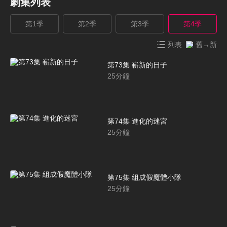
劇集列表
第1季
第2季
第3季
第4季
列表
舊→新
第73集 嶄新的日子
25
分鐘
第74集 進化的迷宮
25
分鐘
第75集 組成假魔體小隊
25
分鐘