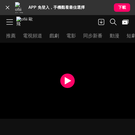
APP 免登入，手機觀看最佳選擇
下載
推薦
電視頻道
戲劇
電影
同步新番
動漫
短