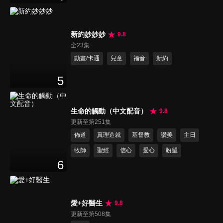
新約妙妙妙
9.8
全23集
動畫/卡通
兒童
福音
新約
5
生命的觸動（中文配音）
9.8
更新至第251集
佈道
真理造就
基督教
讚美
主日
牧師
聖經
信心
愛心
盼望
6
愛+好醫生
9.8
更新至第508集