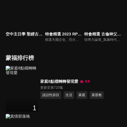
空中主日學 聖經古事今談
特會精選 2023 RPG為國復興禱告會
特會精選 古倫神父領導力論壇
精選天國文化、烈火特會、超自然大能與使徒性教會等特會，幫助我們更加明白神的心意，好讓我們的生命能走在神的道路上進入命定。
領導力論壇_風暴時代的領導與工作，由天主教Anselm Grun古倫神父主講，會中提到領導力的原則：首在勿評斷自己，先接納自我，先處理負面情緒，在工作上落實祈禱，在態度上能充分信任下屬，亦在改善個人性工作耗竭的四個面向上得以精進： 一、從負面得到的力量 二、處在別人期待中 三、維持表面功夫 四、忽略身心疲憊 五、外在的期望 在做好領導工作前要先認識自己，好的領導者會先接納自己，察覺內在的情緒，透過察覺內在轉化為正面力量。
蒙福排行榜
家庭8點檔轉轉發現愛
9.8
更新至第720集
談話性節目
生活
家庭
基督教
1