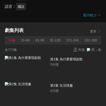
語言
國語
顯示較少
劇集列表
更多
1-30
31-60
61-90
91-120
121-150
151-180
1
全773集
列表
舊→新
第1集 為什麼要唱副歌
3
分鐘
第2集 生活情趣
4
分鐘