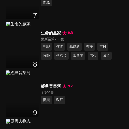
家庭
7
生命的贏家
9.8
更新至第268集
見證
佈道
基督教
讚美
主日
牧師
傳福音
慕道友
信心
盼望
8
經典音樂河
9.7
全344集
音樂
敬拜
9