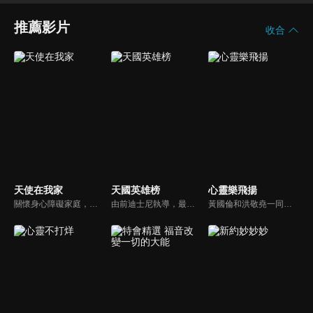
推薦影片
收合
天使在我家
天國英雄榜
心靈樂飛揚
關懷身心障礙家庭，讓社會民眾對於基督教公益社福團體能有更多的認識。
由前迪士尼執導，最新最優質的福音動畫。舊約的人物、故事多而複雜該如何帶領孩子認識？透過精采有趣的動畫卡通，讓孩子能夠在淺移默化中輕鬆學習。
黃國倫和洪敬堯一同至心靈樂飛揚分享流行音樂和詩歌的不同處，兩人在節目中更分享影響他們或深具意義的歌曲，節目中演唱了我願意、每天愛你多一些、眼淚、愛是最美的事情、不住感謝不停讚美、愛常常喜樂等動人好聽的歌曲。