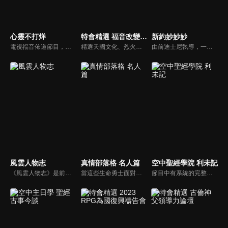
心靈不打烊
特會精選 福音改變一切的大能
新約妙妙妙
電視福音佈道節目，由前主播何戎主持，有別於以往的節目風格，將繼續提供最具平安與感動的心靈音樂饗宴。
精選天國文化、烈火特會、超自然大能與使徒性教會等特會，幫助我們更加明白神的心意，好讓我們的生命能走在神的道路上進入命定。
由前迪士尼執導，一部傳述耶穌生平與門徒故事的動畫系列影片。故事背景均在兩千年前，雖然年代久遠，但是人類對生命的詮釋與內在真正的基本需求，卻始終未曾改變。人物性格、劇情、遭遇等情境雖然與今日景況相異，但是故事背後同樣都有一個亙古不移的共同主題－愛，以及關於愛的圓滿落實。
風雲人物志
真情部落格 名人篇
空中聖經學院 利未記
《風雲人物志》是前迪士尼導演執導的名人故事系列，讓孩子從世界名人身上學會堅持夢想、永不放棄。透過每一集完整介紹，不但可以幫助小朋友看見這些名人在各領域如何奉獻一生、造福人群，還能激勵他們效法美好的品德，進一步啟發他們對傳記文學的閱讀興趣。
當這些生命勇士面對自己生命中的難題時，選擇靠著信靠耶穌來勇敢勝過，這些可愛的基督徒們，願意把自己生命裡最黑暗軟弱的一面和大家分享，為的就是將來自天上那最美好的福分帶給人們，每一個有血有淚的生命見證，都是最震撼人心的蛻變，最深刻的真實。
節目中有系統的完整講解聖經真理，邀請受過解經講道訓練的老師，按著正意分解真理的道，帶領弟兄姊妹更深的了解聖經的浩瀚與偉大