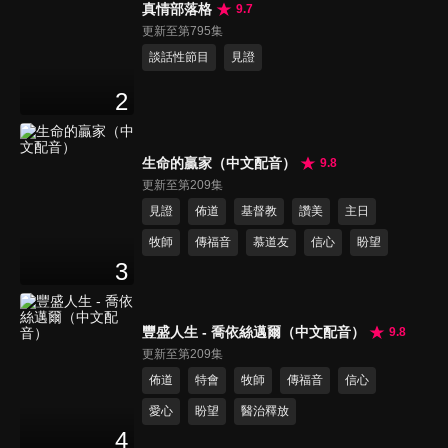
真情部落格
9.7
更新至第795集
談話性節目
見證
2
生命的贏家（中文配音）
9.8
更新至第209集
見證
佈道
基督教
讚美
主日
牧師
傳福音
慕道友
信心
盼望
3
豐盛人生 - 喬依絲邁爾（中文配音）
9.8
更新至第209集
佈道
特會
牧師
傳福音
信心
愛心
盼望
醫治釋放
4