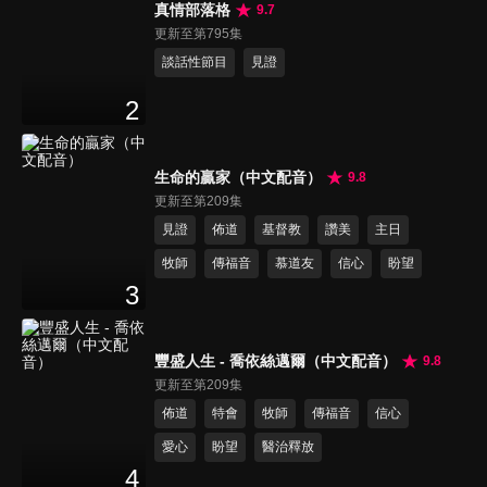
真情部落格
9.7
更新至第795集
談話性節目
見證
2
生命的贏家（中文配音）
9.8
更新至第209集
見證
佈道
基督教
讚美
主日
牧師
傳福音
慕道友
信心
盼望
3
豐盛人生 - 喬依絲邁爾（中文配音）
9.8
更新至第209集
佈道
特會
牧師
傳福音
信心
愛心
盼望
醫治釋放
4