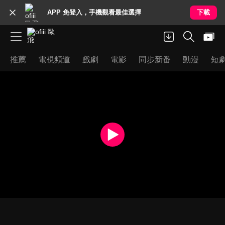
APP 免登入，手機觀看最佳選擇
下載
推薦
電視頻道
戲劇
電影
同步新番
動漫
短