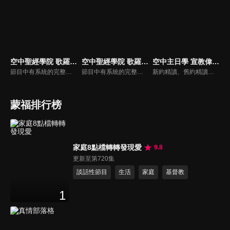
空中聖經學院 歌羅西書（吳榮滁）
空中聖經學院 歌羅西書（李建儒）
空中主日學 宣教偉人列傳
節目中有系統的完整講解聖經真理，邀請受過解經講道訓練的老師，按著正意分解真理的道，帶領弟兄姊妹更深的了解聖經的浩瀚與偉大。
節目中有系統的完整講解聖經真理，邀請受過解經講道訓練的老師，按著正意分解真理的道，帶領弟兄姊妹更深的了解聖經的浩瀚與偉大
新約精讀、舊約精讀、門徒造就、神學與教會歷史等主題系列，全方位裝備基督徒生命，教師與牧師精闢解析，幫助您更加明白聖經真理，走進神的心意。
蒙福排行榜
家庭8點檔轉轉發現愛
9.8
更新至第720集
談話性節目
生活
家庭
基督教
1