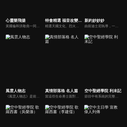
心靈樂飛揚
特會精選 福音改變一切的大能
新約妙妙妙
黃國倫和洪敬堯一同至心靈樂飛揚分享流行音樂和詩歌的不同處，兩人在節目中更分享影響他們或深具意義的歌曲，節目中演唱了我願意、每天愛你多一些、眼淚、愛是最美的事情、不住感謝不停讚美、愛常常喜樂等動人好聽的歌曲。
精選天國文化、烈火特會、超自然大能與使徒性教會等特會，幫助我們更加明白神的心意，好讓我們的生命能走在神的道路上進入命定。
由前迪士尼執導，一部傳述耶穌生平與門徒故事的動畫系列影片。故事背景均在兩千年前，雖然年代久遠，但是人類對生命的詮釋與內在真正的基本需求，卻始終未曾改變。人物性格、劇情、遭遇等情境雖然與今日景況相異，但是故事背後同樣都有一個亙古不移的共同主題－愛，以及關於愛的圓滿落實。
風雲人物志
真情部落格 名人篇
空中聖經學院 利未記
《風雲人物志》是前迪士尼導演執導的名人故事系列，讓孩子從世界名人身上學會堅持夢想、永不放棄。透過每一集完整介紹，不但可以幫助小朋友看見這些名人在各領域如何奉獻一生、造福人群，還能激勵他們效法美好的品德，進一步啟發他們對傳記文學的閱讀興趣。
當這些生命勇士面對自己生命中的難題時，選擇靠著信靠耶穌來勇敢勝過，這些可愛的基督徒們，願意把自己生命裡最黑暗軟弱的一面和大家分享，為的就是將來自天上那最美好的福分帶給人們，每一個有血有淚的生命見證，都是最震撼人心的蛻變，最深刻的真實。
節目中有系統的完整講解聖經真理，邀請受過解經講道訓練的老師，按著正意分解真理的道，帶領弟兄姊妹更深的了解聖經的浩瀚與偉大