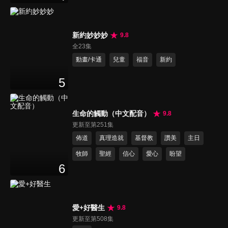
新約妙妙妙
9.8
全23集
動畫/卡通
兒童
福音
新約
5
生命的觸動（中文配音）
9.8
更新至第251集
佈道
真理造就
基督教
讚美
主日
牧師
聖經
信心
愛心
盼望
6
愛+好醫生
9.8
更新至第508集