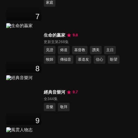
家庭
7
生命的贏家
9.8
更新至第268集
見證
佈道
基督教
讚美
主日
牧師
傳福音
慕道友
信心
盼望
8
經典音樂河
9.7
全344集
音樂
敬拜
9