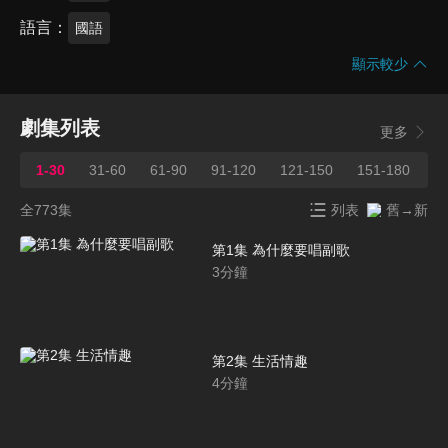
語言
國語
顯示較少
劇集列表
更多
1-30
31-60
61-90
91-120
121-150
151-180
1
全773集
列表
舊→新
第1集 為什麼要唱副歌
3
分鐘
第2集 生活情趣
4
分鐘