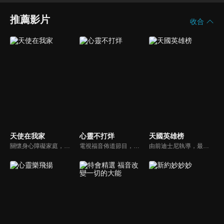
推薦影片
收合
天使在我家
心靈不打烊
天國英雄榜
關懷身心障礙家庭，讓社會民眾對於基督教公益社福團體能有更多的認識。
電視福音佈道節目，由前主播何戎主持，有別於以往的節目風格，將繼續提供最具平安與感動的心靈音樂饗宴。
由前迪士尼執導，最新最優質的福音動畫。舊約的人物、故事多而複雜該如何帶領孩子認識？透過精采有趣的動畫卡通，讓孩子能夠在淺移默化中輕鬆學習。