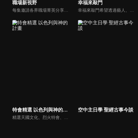
職場新視野
幸福來敲門
每集邀請各界職場菁英分享心路歷程與觀點，喬美倫老師也透過主題性的真理論述，幫助你我走入合神心意的職場文化。
幸福來敲門希望透過藝人、觀眾、夫妻來賓的經驗分享以及專家解析：傳遞聖經中的家庭價值觀，提供現代人面臨婚姻與家庭各種狀況接踵而來時的答案，並且邀請上帝成為每個家庭的主人。
特會精選 以色列與神的計畫
空中主日學 聖經古事今談
精選天國文化、烈火特會、超自然大能與使徒性教會等特會，幫助我們更加明白神的心意，好讓我們的生命能走在神的道路上進入命定。