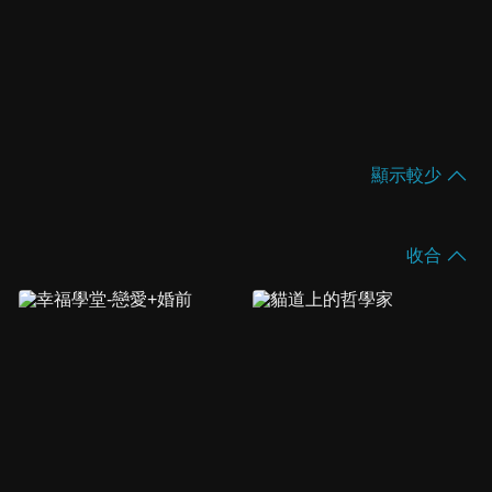
顯示較少
收合