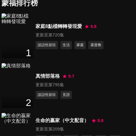
蒙福排行榜
第279集 如何接納自己的不完
家庭8點檔轉轉發現愛
9.8
美
更新至第720集
24
分鐘
談話性節目
生活
家庭
基督教
1
第280集 在權柄中受傷了 怎麼
辦
24
分鐘
真情部落格
9.7
第281集 神當下未醫治時
更新至第795集
23
分鐘
談話性節目
見證
2
第282集 她的優秀 讓我好自卑
生命的贏家（中文配音）
9.8
23
分鐘
更新至第209集