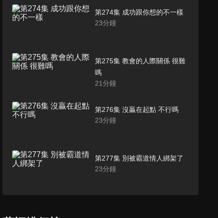
第274集 成功跟你想的不一樣
23
分鐘
第275集 教會的人際關係 很難
嗎
21
分鐘
第276集 沒贏在起點 不行嗎
23
分鐘
第277集 別被霸道情人綁架了
23
分鐘
第278集 你有外貌焦慮嗎
22
分鐘