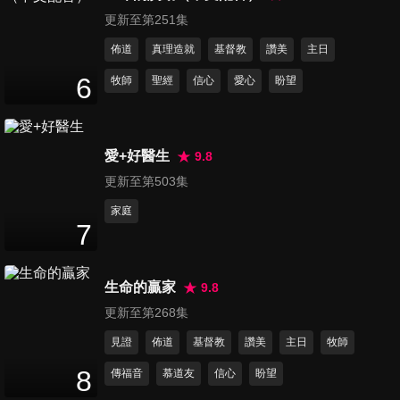
23
分鐘
更新至第251集
佈道
真理造就
基督教
讚美
主日
第288集 融入小組並不難
6
牧師
聖經
信心
愛心
盼望
23
分鐘
愛+好醫生
9.8
第289集 你在生氣嗎
23
分鐘
更新至第503集
家庭
7
第290集 活出獨特的你
24
分鐘
生命的贏家
9.8
更新至第268集
第291集 到底哪個才是神的旨
見證
佈道
基督教
讚美
主日
牧師
意
8
傳福音
慕道友
信心
盼望
23
分鐘