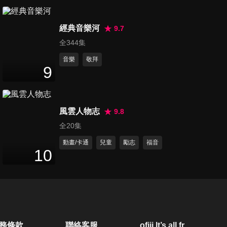
第292集 當孤獨感臨到我
24
分鐘
經典音樂河
9.7
全344集
音樂
敬拜
第293集 跨越孤單的勇氣
9
24
分鐘
風雲人物志
9.8
第294集 你被情緒勒索了嗎
全20集
24
分鐘
動畫/卡通
兒童
勵志
福音
10
第295集 怎樣道歉才有誠意
24
分鐘
第296集 擺脫憤怒的陷阱
務條款
聯絡客服
ofiii lt’s all free