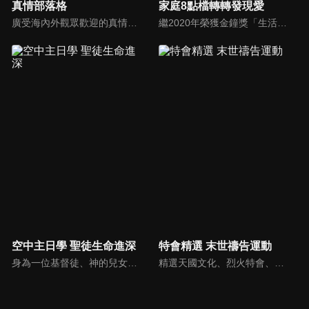
真情部落格
家庭8點檔轉轉發現愛
廣受海內外觀眾歡迎的真情部落格，是以見證故事為主軸的訪談節目，由知名主播夏嘉璐主持，莊信德牧師、黃國倫牧師回應，來賓在節目中自在的暢談自己的生命歷程，這些最真實的生命見證也幫助許多人走出低谷。
繼2020年榮獲金鐘獎「生活風格節目主持人獎」，2021年再度入圍，從真理出發的家庭談話性節目，針對現代婚姻家庭議題讓您輕鬆掌握關注方向。
空中主日學 聖徒生命進深
特會精選 末世禱告運動
身為一位基督徒、神的兒女，不能只是在知識上認識這位父神，我們應該要全面認識祂，當我們越多認識祂的屬性，並且經歷祂的恩典，我們就對祂的信心就越加增，以至於在每天的生活中都能享受祂奇妙、豐盛的一切！
精選天國文化、烈火特會、超自然大能與使徒性教會等特會，幫助我們更加明白神的心意，好讓我們的生命能走在神的道路上進入命定。