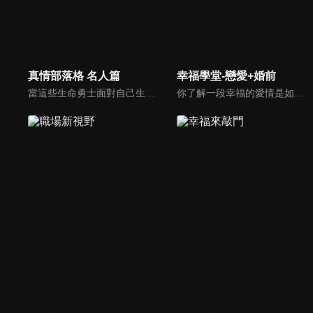
真情部落格 名人篇
幸福學堂-戀愛+婚前
當這些生命勇士面對自己生命中的難題時，選擇靠著信靠耶穌來勇敢勝過，這些可愛的基督徒們，願意把自己生命裡最黑暗軟弱的一面和大家分享，為的就是將來自天上那最美好的福分帶給人們，每一個有血有淚的生命見證，都是最震撼人心的蛻變，最深刻的真實。
你了解一段幸福的愛情是如何發展出來的嗎？你對你心中那一個對象，到底是愛還是喜歡？難道喜歡跟愛差距很大嗎？讓我們的大師來消除你心中的疑惑。