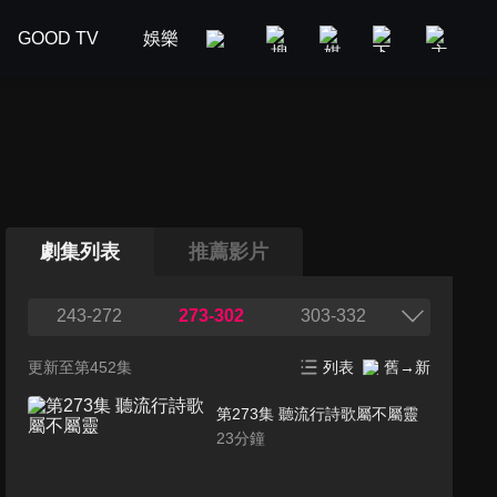
GOOD TV
娛樂
美食旅遊
新聞政論
汽車
劇集列表
推薦影片
243-272
273-302
303-332
更新至第452集
列表
舊→新
第273集 聽流行詩歌屬不屬靈
23
分鐘