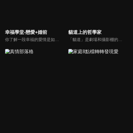
幸福學堂-戀愛+婚前
貓道上的哲學家
你了解一段幸福的愛情是如何發展出來的嗎？你對你心中那一個對象，到底是愛還是喜歡？難道喜歡跟愛差距很大嗎？讓我們的大師來消除你心中的疑惑。
「貓道」是劇場和攝影棚的象徵，而孩子是天生的哲學家，他們進入攝影棚中的小劇場思考、對話，並且從貓道上看下來，總是會有不同視角，故片名為《貓道上的哲學家》，在GOOD TV播出。