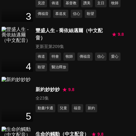
見證
佈道
基督教
讚美
主日
牧師
第283集 如何與自己和好
3
傳福音
慕道友
信心
盼望
22
分鐘
豐盛人生 - 喬依絲邁爾（中文配
9.8
音）
第284集 我一定要加入小組
嗎？
更新至第209集
24
分鐘
佈道
特會
牧師
傳福音
信心
愛心
4
盼望
醫治釋放
第285集 你容易感到孤單嗎
24
分鐘
新約妙妙妙
9.8
全23集
第286集 小組員愛抱怨 怎麼辦
24
分鐘
動畫/卡通
兒童
福音
新約
5
第287集 為什麼聖經真實可信
生命的觸動（中文配音）
9.8