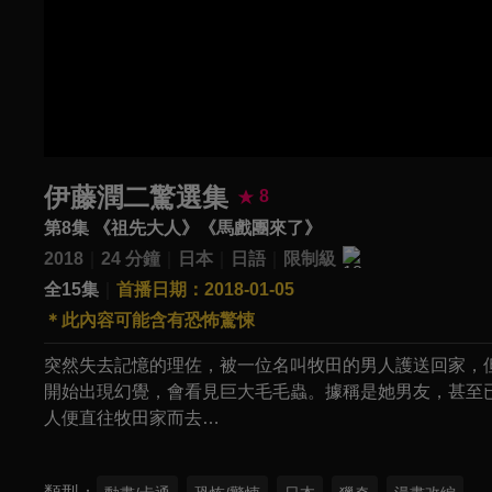
伊藤潤二驚選集
8
第8集 《祖先大人》《馬戲團來了》
2018
24 分鐘
日本
日語
限制級
全15集
首播日期：2018-01-05
＊此內容可能含有恐怖驚悚
突然失去記憶的理佐，被一位名叫牧田的男人護送回家，
開始出現幻覺，會看見巨大毛毛蟲。據稱是她男友，甚至
人便直往牧田家而去…