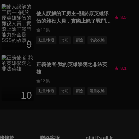
使人誤解的工房主~關於原英雄隊
8.5
伍的雜役人員，實際上除了戰鬥能
力外全是SSS的故事~
全12集
動畫/卡通
奇幻
冒險
小說改編
9
正義使者-我的英雄學院之非法英
8.1
雄
全13集
動畫/卡通
奇幻
冒險
漫畫改編
10
務條款
聯絡客服
ofiii lt’s all free