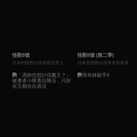
怪獸8號
怪獸8號 (第二季)
日本的怪獸出現率是世界上屈指可數的，在這個國家，怪獸會無情地侵略日常生活。日比野卡夫卡曾經以成為防衛隊員為目標，但是現在只從事專門清理怪獸的工作。某天，卡夫卡因為某神秘生物的緣故，身體變成了怪獸，負責討伐怪獸的日本防衛隊稱之為「怪獸８號」。
日本是怪獸出現率名列前茅的「怪獸強國」。日比野卡夫卡，32歲，任職怪獸清潔公司，做著怪物屍體清潔工的工作。他在小時候與兒時好友亞白米娜約定「一起消滅所有怪獸」，但米娜已經成為日本防衞隊第3部隊的隊長，反觀自己已經放棄加入防衞隊的夢想，過著平庸的生活。這時卡夫卡的公司來了個新人——市川雷諾，他們遇到怪獸襲擊，當卡夫卡在醫院養傷時被一隻神秘的生物侵蝕，將他的身體變成了一隻怪獸，其後被命名為「怪獸8號」。