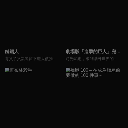
鏈鋸人
劇場版「進擊的巨人」完結篇THE LAST ATTACK
背負了父親遺留下龐大債務、因此過著極端負窮生活的少年淀治，他因為救了惡魔波奇塔，並與牠一起以惡魔獵人的身分斬殺低階惡魔來換取酬勞。有一天，流氓騙了淀治，讓他成為一堆惡魔的祭品，淀治在臨死之際，波奇塔犧牲自己，把心臟給了他，讓他復活並擁有了惡魔的力量，只要一拉位在心臟那邊的鏈子就能發動。之後淀治被公安人員看上，因此成為公安的惡魔獵人，就此展開奇妙的殺戮人生。
時光流逝，來到牆外世界的艾連選擇與調查軍團的伙伴們分道揚鑣，執行一個驚世駭俗的恐怖計畫。率領無數巨人將這個世界上所有能稱之為生命的生命盡數蹂躪的「地鳴」。以米卡莎和阿爾敏為首的倖存者們，為了阻止意圖毀滅世界的艾倫，挺身挑戰最後的戰役。