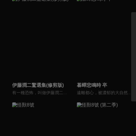
伊藤潤二驚選集(修剪版)
暮蟬悲鳴時 卒
有一種恐怖，叫做伊藤潤二。改編於《伊藤潤二傑作集》及《魔之碎片》，從這次所公開的主視覺圖中可以看到有「時裝模特兒」的淵、「押切怪談」的押切徹、「富江」系列的富江、「雙一」系列的雙一、「至死不渝的愛」的十字路口的美少年、「蛞蝓少女」的夕子等，全都是足以代表伊藤作品的角色們。
遠離都心，被濃郁的大自然包圍的村落——雛見澤村。曾經沉沒於水庫之下的村莊，如今以原來的模樣，迎來了轉校生•前原圭一。對於在都市中長大的圭一來說，和雛見澤的夥伴們度過的熱鬧又閒適的生活，仿佛是永恆的幸福時光。一年一度的村中祭典，棉流祭。那一天的到來，打破了一切…。昭和五十八年，六月。暮蟬悲鳴時。日常生活突然宣告結束，無盡的慘劇連鎖開始——。