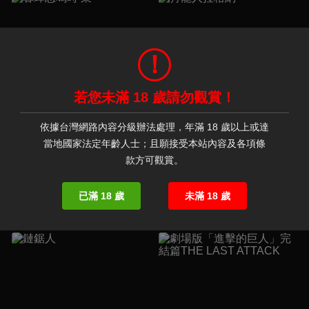
！
若您未滿 18 歲請勿觀賞！
依據台灣網路內容分級辦法處理，年滿 18 歲以上或達
當地國家法定年齡人士；且願接受本站內容及各項條
款方可觀賞。
暮蟬悲鳴時 業
狩龍人拉格納
已滿 18 歲
未滿 18 歲
遠離都心，被濃郁的大自然包圍的村落——雛見澤村。曾經沉沒於水庫之下的村莊，如今以原來的模樣，迎來了轉校生•前原圭一。對於在都市中長大的圭一來說，和雛見澤的夥伴們度過的熱鬧又閒適的生活，仿佛是永恆的幸福時光。一年一度的村中祭典，棉流祭。那一天的到來，打破了一切…。昭和五十八年，六月。暮蟬悲鳴時。日常生活突然宣告結束，無盡的慘劇連鎖開始——。
「獵龍人」是個以狩獵龍族換取報酬的職業。技術拙劣的獵龍人少年・拉格納與討伐龍族數無人能及的天才少女・蕾歐妮卡搭檔，每天致力於狩獵。拉格納只有一個心願──「就算無法變強也無所謂，希望能永遠待在蕾歐身邊。」然而他的想法，卻因為擁有前所未見之強大力量的「上位龍」的襲擊而化為泡影。