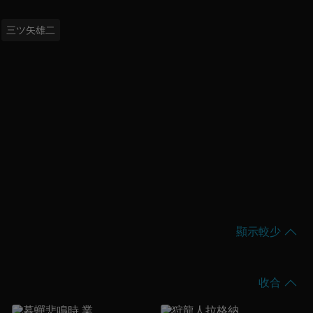
三ツ矢雄二
顯示較少
收合