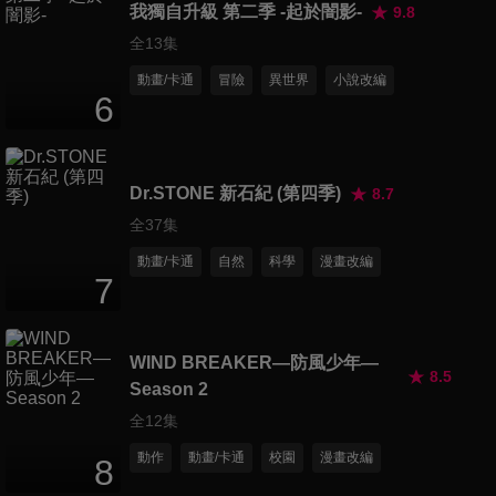
我獨自升級 第二季 -起於闇影-
9.8
全13集
動畫/卡通
冒險
異世界
小說改編
6
Dr.STONE 新石紀 (第四季)
8.7
全37集
動畫/卡通
自然
科學
漫畫改編
7
WIND BREAKER—防風少年—
8.5
Season 2
全12集
動作
動畫/卡通
校園
漫畫改編
8