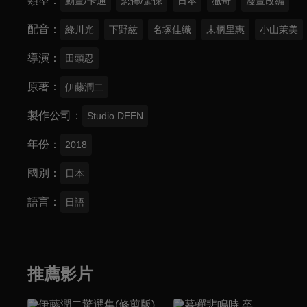
類型
動畫/卡通
恐怖/驚悚
日本
獵奇
漫畫改編
配音
綠川光
下野紘
名塚佳織
末柄里惠
小山茉美
導演
田頭忍
原著
伊藤潤二
製作公司
Studio DEEN
年份
2018
國別
日本
語言
日語
推薦影片