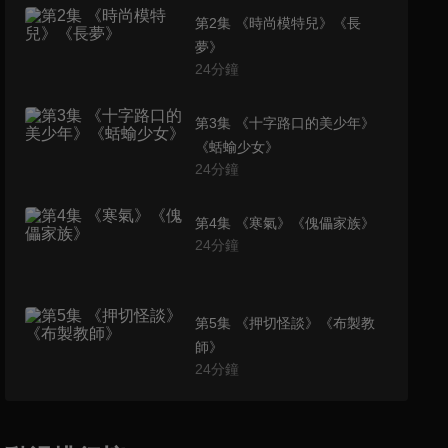
第2集 《時尚模特兒》《長
夢》
24
分鐘
第3集 《十字路口的美少年》
《蛞蝓少女》
24
分鐘
第4集 《寒氣》《傀儡家族》
24
分鐘
第5集 《押切怪談》《布製教
師》
24
分鐘
第6集 《鄰窗》《緩慢的告
別》