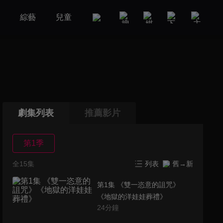
劇
綜藝
兒童
GOOD TV
娛樂
美食旅遊
劇集列表
推薦影片
第1季
全15集
列表
舊→新
第1集 《雙一恣意的詛咒》
《地獄的洋娃娃葬禮》
24
分鐘