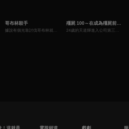
哥布林殺手
殭屍 100～在成為殭屍前要做的 100 件事～
據說有個光靠討伐哥布林就爬上銀等的罕見存在…。一位女神官第一次組隊便陷入危機，拯救她的，正是人稱哥布林殺手的男人。他不擇手段，只一心一意地剷除哥布林。女神官被這樣的他耍得團團轉、公會的櫃檯小姐對他心懷感謝、兒時玩伴牧牛妹守候著他。然後，聽聞他的傳言，有位森人少女為委託他而現身…。
24歲的天道輝進入公司第三年，每天都身心俱疲。 他雖然對嚮往的經理鳳小姐懷抱情愫，但戀情始終無法有結果，每天都過著充滿絕望的日子。 某天，街上突然爆發殭屍傳染病！輝在身陷絕境時，腦海中突然閃過了一句話，那就是...「我從今天開始是不是不用去公司上班了？」 擺脫黑心企業束縛、重新復活的輝， 即將開始著手進行「成為殭屍前要做的100件事」―――！！
歐！這就是人生啊
電視頻道
戲劇
服