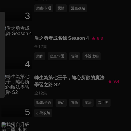
第11集 《超自然轉學生》《稻
動畫/卡通
愛情
漫畫改編
3
草人》
24
分鐘
第12集 《潰談》《流言》
盾之勇者成名錄 Season 4
8.3
24
分鐘
全12集
動作
動畫/卡通
冒險
小說改編
4
第13集 《富江》
20
分鐘
轉生為第七王子，隨心所欲的魔法
9.4
學習之路 S2
全12集
富江-A
11
分鐘
動畫/卡通
奇幻
冒險
魔法
異世界
5
小說改編
富江-B
12
分鐘