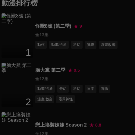
動漫排行榜
24
分鐘
第7集 《中古唱片》《沒有道
怪獸8號 (第二季)
9
路的街道》
全13集
24
分鐘
動作
動畫/卡通
科幻
獵奇
漫畫改編
1
第8集 《祖先大人》《馬戲團
來了》
24
分鐘
膽大黨 第二季
9.5
全12集
第9集 《畫家》《血玉樹》
動畫/卡通
奇幻
科幻
日本
冒險
24
分鐘
2
漫畫改編
靈異神怪
第10集 《三酸甘油脂》《橋》
24
分鐘
戀上換裝娃娃 Season 2
8.8
全12集