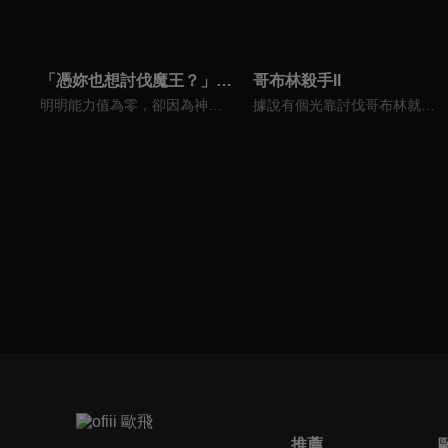
「憑妳也想討伐魔王？」被勇者小隊逐出隊伍，只好在王都自在過活
哥布林殺手II
明明能力值為零，卻因為神諭而被選進勇者小隊的芙蘭姆，唯一擁有的是至今細節尚未明朗，名為「翻轉」的能力。雖在戰鬥中毫無意外地完全派不上用場，她仍不氣餒努力為小隊奉獻。然而，隊中一位赫赫有名的天才賢者吉恩卻看她不順眼，不只動不動就找碴，最後甚至硬是把她賣給奴隸商人。芙蘭姆在那裡被當作廢物受盡折磨，最後還因為娛樂目的，即將淪為怪物的大餐。芙蘭姆面前有兩個被安排好的選項。一個是拿起商人為了戲弄她而準備，會使裝備者喪命的「詛咒大劍」，或是就這樣被怪物啃咬而死。──當她選擇反抗到最後之時，她的人生將會「翻轉」。
據說有個光靠討伐哥布林就爬上銀等的罕見存在…。一位女神官第一次組隊便陷入危機，拯救她的，正是人稱哥布林殺手的男人。他不擇手段，只一心一意地剷除哥布林。女神官被這樣的他耍得團團轉、公會的櫃檯小姐對他心懷感謝、兒時玩伴牧牛妹守候著他。然後，聽聞他的傳言，有位森人少女為委託他而現身…。
推薦