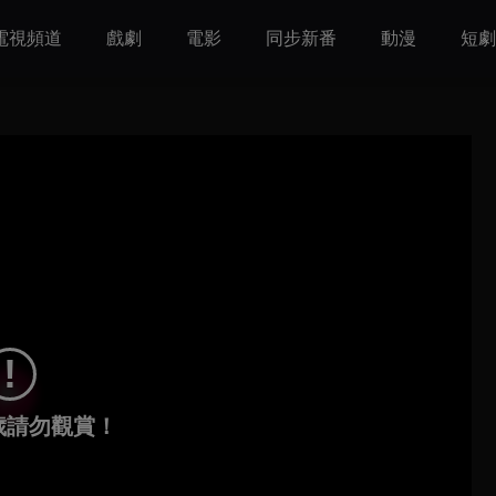
電視頻道
戲劇
電影
同步新番
動漫
短
!
 歲請勿觀賞！