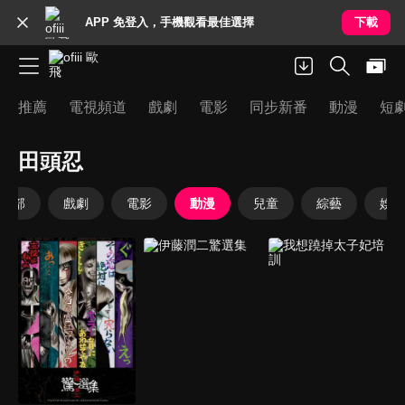
APP 免登入，手機觀看最佳選擇
下載
推薦
電視頻道
戲劇
電影
同步新番
動漫
短
田頭忍
全部
戲劇
電影
動漫
兒童
綜藝
娛樂