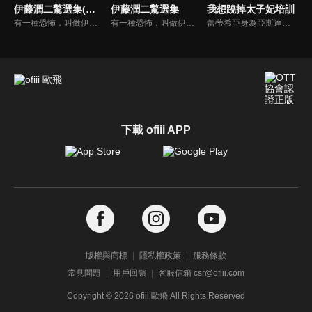
伊藤潤二驚選集(修剪版)
伊藤潤二驚選集
我想蹺掉太子妃培訓
有一種恐怖，叫做伊藤潤二。改編於《伊藤潤二傑作集》及《魔之碎片》，從這次所公開的主視覺圖中可以看到有「時裝模特兒」的淵、「押切怪談」的押切徹、「富江」系列的富江、「雙一」系列的雙一、「至死不渝的愛」的十字路口的美少年、「蛞蝓少女」的夕子等，全都是足以代表伊藤作品的角色們。
有一種恐怖，叫做伊藤潤二。改編於《伊藤潤二傑作集》及《魔之碎片》，從這次所公開的主視覺圖中可以看到有「時裝模特兒」的淵、「押切怪談」的押切徹、「富江」系列的富江、「雙一」系列的雙一、「至死不渝的愛」的十字路口的美少年、「蛞蝓少女」的夕子等，全都是足以代表伊藤作品的角色們。
蕾蒂希亞身為亞斯達爾王國第一王子克拉克的未婚妻，自小便接受嚴格的太子妃培訓，然而其實她真正想過的是釣釣魚、爬爬樹的自由生活！一心希望「解除婚約」的蕾蒂希亞，某天目睹克拉克在舞會上成為另一名陌生女性的護花使者。原本她還為了王子變心而開心不已，以為可以解除婚約……誰知克拉克居然沒有放棄婚事！想蹺掉太子妃培訓過上自由自在生活的蕾蒂希亞，與用盡辦法就是要追到她 坦率表達愛意的克拉克，想解除婚約的太子妃vs想要結婚的王子，兩人之間歡樂吵鬧又心動滿點的攻防戰正式開幕！！
下載 ofiii APP
版權與商標
隱私權政策
服務條款
常見問題
用戶回饋
客服信箱 csr@ofiii.com
Copyright ©
2026
ofiii 歐飛 All Rights Reserved