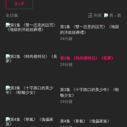
第1季
全15集
列表
舊→新
第1集 《雙一恣意的詛咒》《地獄
的洋娃娃葬禮》
24
分鐘
第2集 《時尚模特兒》《長夢》
24
分鐘
第3集 《十字路口的美少年》《蛞
蝓少女》
24
分鐘
第4集 《寒氣》《傀儡家族》