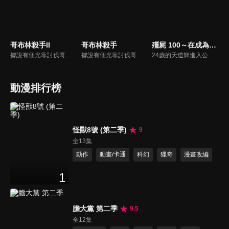
哥布林殺手II
哥布林殺手
殭屍 100～在成為殭屍前要做的 100 件事～
據說有個光靠討伐哥布林就爬上銀等的罕見存在…。一位女神官第一次組隊便陷入危機，拯救她的，正是人稱哥布林殺手的男人。他不擇手段，只一心一意地剷除哥布林。女神官被這樣的他耍得團團轉、公會的櫃檯小姐對他心懷感謝、兒時玩伴牧牛妹守候著他。然後，聽聞他的傳言，有位森人少女為委託他而現身…。
據說有個光靠討伐哥布林就爬上銀等的罕見存在…。一位女神官第一次組隊便陷入危機，拯救她的，正是人稱哥布林殺手的男人。他不擇手段，只一心一意地剷除哥布林。女神官被這樣的他耍得團團轉、公會的櫃檯小姐對他心懷感謝、兒時玩伴牧牛妹守候著他。然後，聽聞他的傳言，有位森人少女為委託他而現身…。
24歲的天道輝進入公司第三年，每天都身心俱疲。 他雖然對嚮往的經理鳳小姐懷抱情愫，但戀情始終無法有結果，每天都過著充滿絕望的日子。 某天，街上突然爆發殭屍傳染病！輝在身陷絕境時，腦海中突然閃過了一句話，那就是...「我從今天開始是不是不用去公司上班了？」 擺脫黑心企業束縛、重新復活的輝， 即將開始著手進行「成為殭屍前要做的100件事」―――！！
動漫排行榜
怪獸8號 (第二季)
9
全13集
動作
動畫/卡通
科幻
獵奇
漫畫改編
1
膽大黨 第二季
9.5
全12集