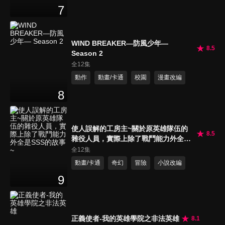
7
WIND BREAKER—防風少年—
8.5
Season 2
全12集
動作
動畫/卡通
校園
漫畫改編
8
使人誤解的工房主~關於原英雄隊伍的
8.5
雜役人員，實際上除了戰鬥能力外全是
SSS的故事~
全12集
動畫/卡通
奇幻
冒險
小說改編
9
正義使者-我的英雄學院之非法英雄
8.1