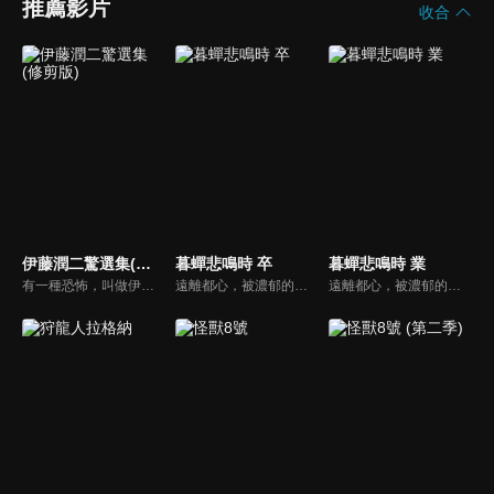
推薦影片
收合
伊藤潤二驚選集(修剪版)
暮蟬悲鳴時 卒
暮蟬悲鳴時 業
有一種恐怖，叫做伊藤潤二。改編於《伊藤潤二傑作集》及《魔之碎片》，從這次所公開的主視覺圖中可以看到有「時裝模特兒」的淵、「押切怪談」的押切徹、「富江」系列的富江、「雙一」系列的雙一、「至死不渝的愛」的十字路口的美少年、「蛞蝓少女」的夕子等，全都是足以代表伊藤作品的角色們。
遠離都心，被濃郁的大自然包圍的村落——雛見澤村。曾經沉沒於水庫之下的村莊，如今以原來的模樣，迎來了轉校生•前原圭一。對於在都市中長大的圭一來說，和雛見澤的夥伴們度過的熱鬧又閒適的生活，仿佛是永恆的幸福時光。一年一度的村中祭典，棉流祭。那一天的到來，打破了一切…。昭和五十八年，六月。暮蟬悲鳴時。日常生活突然宣告結束，無盡的慘劇連鎖開始——。
遠離都心，被濃郁的大自然包圍的村落——雛見澤村。曾經沉沒於水庫之下的村莊，如今以原來的模樣，迎來了轉校生•前原圭一。對於在都市中長大的圭一來說，和雛見澤的夥伴們度過的熱鬧又閒適的生活，仿佛是永恆的幸福時光。一年一度的村中祭典，棉流祭。那一天的到來，打破了一切…。昭和五十八年，六月。暮蟬悲鳴時。日常生活突然宣告結束，無盡的慘劇連鎖開始——。