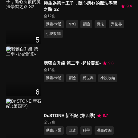
轉生為第七王子，隨心所欲的魔法學習
9.4
之路 S2
全12集
動畫/卡通
奇幻
冒險
魔法
異世界
小說改編
5
我獨自升級 第二季 -起於闇影-
9.8
全13集
動畫/卡通
冒險
異世界
小說改編
6
Dr.STONE 新石紀 (第四季)
8.7
全37集
動畫/卡通
自然
科學
漫畫改編