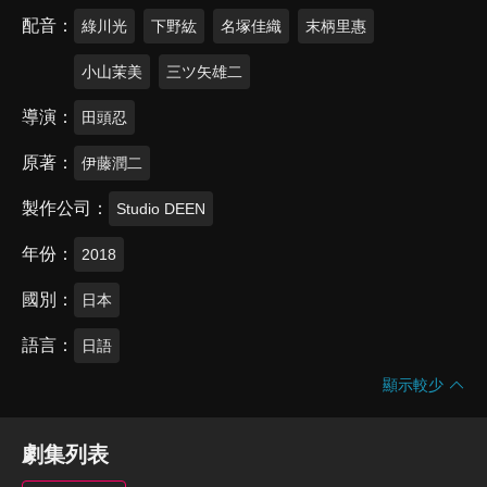
配音
綠川光
下野紘
名塚佳織
末柄里惠
小山茉美
三ツ矢雄二
導演
田頭忍
原著
伊藤潤二
製作公司
Studio DEEN
年份
2018
國別
日本
語言
日語
顯示較少
劇集列表