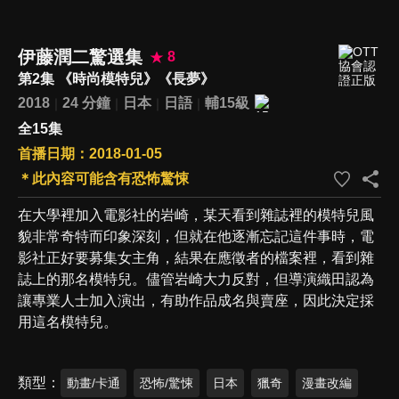
伊藤潤二驚選集
8
第2集 《時尚模特兒》《長夢》
2018
24 分鐘
日本
日語
輔15級
全15集
首播日期：2018-01-05
＊此內容可能含有恐怖驚悚
在大學裡加入電影社的岩崎，某天看到雜誌裡的模特兒風
貌非常奇特而印象深刻，但就在他逐漸忘記這件事時，電
影社正好要募集女主角，結果在應徵者的檔案裡，看到雜
誌上的那名模特兒。儘管岩崎大力反對，但導演織田認為
讓專業人士加入演出，有助作品成名與賣座，因此決定採
用這名模特兒。
類型
動畫/卡通
恐怖/驚悚
日本
獵奇
漫畫改編