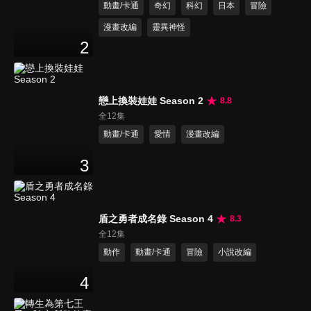
動畫/卡通
奇幻
科幻
日本
冒險
漫畫改編
靈異神怪
2
戀上換裝娃娃 Season 2
8.8
全12集
動畫/卡通
愛情
漫畫改編
3
盾之勇者成名錄 Season 4
8.3
全12集
動作
動畫/卡通
冒險
小說改編
4