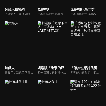
狩龍人拉格納
怪獸8號
怪獸8號 (第二季)
「獵龍人」是個以狩獵龍族換取報酬的職業。技術拙劣的獵龍人少年・拉格納與討伐龍族數無人能及的天才少女・蕾歐妮卡搭檔，每天致力於狩獵。拉格納只有一個心願──「就算無法變強也無所謂，希望能永遠待在蕾歐身邊。」然而他的想法，卻因為擁有前所未見之強大力量的「上位龍」的襲擊而化為泡影。
日本的怪獸出現率是世界上屈指可數的，在這個國家，怪獸會無情地侵略日常生活。日比野卡夫卡曾經以成為防衛隊員為目標，但是現在只從事專門清理怪獸的工作。某天，卡夫卡因為某神秘生物的緣故，身體變成了怪獸，負責討伐怪獸的日本防衛隊稱之為「怪獸８號」。
日本是怪獸出現率名列前茅的「怪獸強國」。日比野卡夫卡，32歲，任職怪獸清潔公司，做著怪物屍體清潔工的工作。他在小時候與兒時好友亞白米娜約定「一起消滅所有怪獸」，但米娜已經成為日本防衞隊第3部隊的隊長，反觀自己已經放棄加入防衞隊的夢想，過著平庸的生活。這時卡夫卡的公司來了個新人——市川雷諾，他們遇到怪獸襲擊，當卡夫卡在醫院養傷時被一隻神秘的生物侵蝕，將他的身體變成了一隻怪獸，其後被命名為「怪獸8號」。
鏈鋸人
劇場版「進擊的巨人」完結篇THE LAST ATTACK
「憑妳也想討伐魔王？」被勇者小隊逐出隊伍，只好在王都自在過活
背負了父親遺留下龐大債務、因此過著極端負窮生活的少年淀治，他因為救了惡魔波奇塔，並與牠一起以惡魔獵人的身分斬殺低階惡魔來換取酬勞。有一天，流氓騙了淀治，讓他成為一堆惡魔的祭品，淀治在臨死之際，波奇塔犧牲自己，把心臟給了他，讓他復活並擁有了惡魔的力量，只要一拉位在心臟那邊的鏈子就能發動。之後淀治被公安人員看上，因此成為公安的惡魔獵人，就此展開奇妙的殺戮人生。
時光流逝，來到牆外世界的艾連選擇與調查軍團的伙伴們分道揚鑣，執行一個驚世駭俗的恐怖計畫。率領無數巨人將這個世界上所有能稱之為生命的生命盡數蹂躪的「地鳴」。以米卡莎和阿爾敏為首的倖存者們，為了阻止意圖毀滅世界的艾倫，挺身挑戰最後的戰役。
明明能力值為零，卻因為神諭而被選進勇者小隊的芙蘭姆，唯一擁有的是至今細節尚未明朗，名為「翻轉」的能力。雖在戰鬥中毫無意外地完全派不上用場，她仍不氣餒努力為小隊奉獻。然而，隊中一位赫赫有名的天才賢者吉恩卻看她不順眼，不只動不動就找碴，最後甚至硬是把她賣給奴隸商人。芙蘭姆在那裡被當作廢物受盡折磨，最後還因為娛樂目的，即將淪為怪物的大餐。芙蘭姆面前有兩個被安排好的選項。一個是拿起商人為了戲弄她而準備，會使裝備者喪命的「詛咒大劍」，或是就這樣被怪物啃咬而死。──當她選擇反抗到最後之時，她的人生將會「翻轉」。