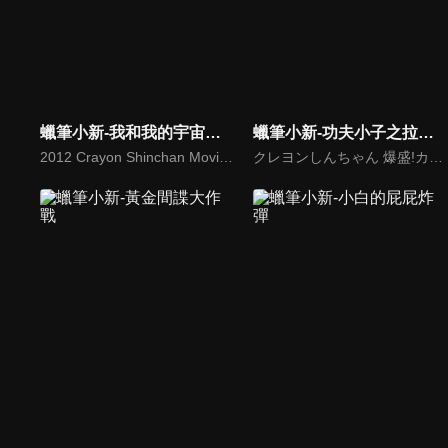
蠟筆小新-我和我的宇宙公主
蠟筆小新-功夫小子之拉麵大亂鬥(國)
2012 Crayon Shinchan Movie Arashi Wo Yobu Ora to Uchuno Princess
クレヨンしんちゃん 爆盛!カンフーボーイズ ～拉麺大乱～