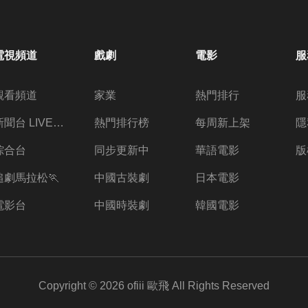
電視頻道
戲劇
電影
服
觀看頻道
家業
熱門排行
服
新聞台 LIVE 直播
熱門排行榜
每周新上架
隱
綜合台
同步更新中
華語電影
版
追劇馬拉松🏃
中國古裝劇
日本電影
電影台
中國時裝劇
韓國電影
Copyright ©
2026
ofiii 歐飛
All Rights Reserved