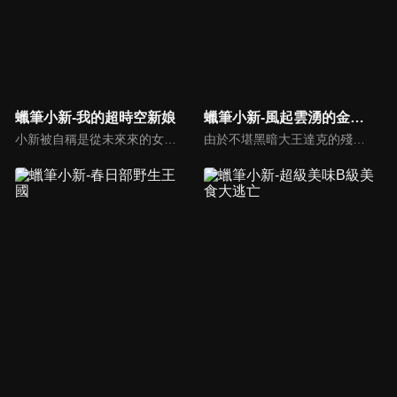
蠟筆小新-我的超時空新娘
蠟筆小新-風起雲湧的金矛勇者！
小新被自稱是從未來來的女人帶走了！風間等人為了救出小新，也跟著前往未來。原來在未來地球被巨大隕石群撞上，天空一片黑暗，金有電機的老闆金有增藏於是藉機大賺黑心錢，神祕女子就是他的女兒民子，也是小新未來的未婚妻！長大後的小新，看到世界一片黑暗，決心要讓世界變得更明亮！
由於不堪黑暗大王達克的殘暴支配，黑暗世界頓庫拉伊發生了動亂，傳說中的金矛和銀盾為了尋找能拯救他們的勇者，化身躲藏到地球上來，而這個被選定的勇者就是小新！但不知情的小新在無意間幫助敵人打開聯結頓庫拉伊世界和地球的門扉，使得達克等人能以實體來到地球，恣意將地球變成黑暗世界...