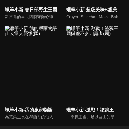
蠟筆小新-春日部野生王國
蠟筆小新-超級美味B級美食大逃亡
新當選的里長四膳守熱心環保工作，甚至到小新的幼稚園去做宣導，還帶小新與朋友們去外面幫忙撿垃圾。小新在河邊撿到了一瓶來路不明的飲料，卻意外被爸爸和媽媽喝掉了，結果爸爸和媽媽變成了動物！原來這都是四膳守的陰謀！為了拯救爸爸和媽媽，小新決心對抗到底！
Crayon Shinchan Movie“Baka uma!B-kyu Gourmet Servival”
蠟筆小新-我的搬家物語 仙人掌大襲撃(國)
蠟筆小新-激戰！塗鴉王國與差不多四勇者(國)
為蒐集生長在墨西哥的仙人掌果實，爸爸廣志被公司命令調派到墨西哥，全家因此搬去墨西哥。他們來到一座名為「亥喀益尺拉本旦」的城市，鄰居們個個都很有特色，原以為即將展開快樂的生活…沒想到等著他們的是食人殺手仙人掌！小新和墨西哥的鄰居們，是否能克服這個窮途末路的大危機？！
「塗鴉王國」是以自由的塗鴉為能量來源，漂浮於空中的一個王國。但是，隨著時代變遷，近年在地面上看到塗鴉的機會減少，導致王國能源不足而快毀滅了……「塗鴉王國」的皇家軍隊賭上國家命運，開始進攻地面!!沒想到他們來到的地方，竟然是小新等人居住的春日部!!