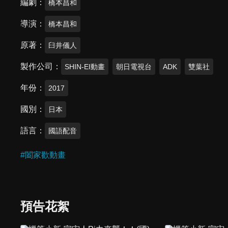
編劇
橋本昌和
導演
橋本昌和
原著
臼井儀人
製作公司
SHIN-EI動畫
朝日電視台
ADK
雙葉社
年份
2017
國別
日本
語言
國語配音
#
闔家歡動畫
預告花絮