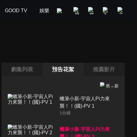
GOOD TV
娛樂
美食旅遊
新聞政論
汽車
劇集列表
預告花絮
推薦影片
舊→新
蠟筆小新-宇宙人Pi力來
襲！！(國)-PV 1
1
分鐘
蠟筆小新-宇宙人Pi力來
襲！！(國)-PV 2