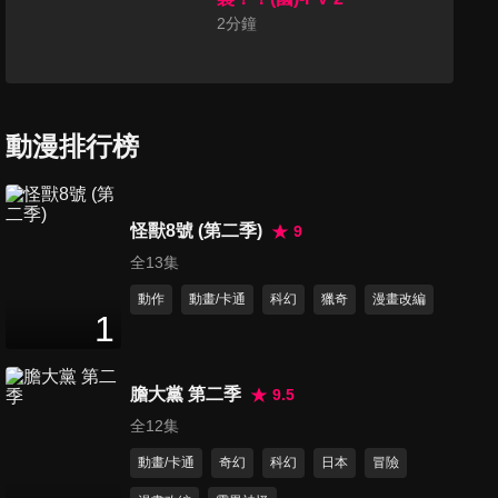
2
分鐘
動漫排行榜
怪獸8號 (第二季)
9
全13集
動作
動畫/卡通
科幻
獵奇
漫畫改編
1
膽大黨 第二季
9.5
全12集
動畫/卡通
奇幻
科幻
日本
冒險