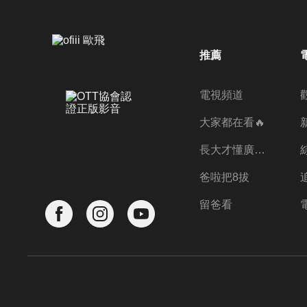
推薦
電視頻道
大家都在看🔥
長大才懂廣志的偉大
爸啦把8拔
留爸看