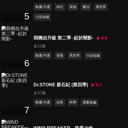
動畫/卡通
奇幻
冒險
魔法
異世界
5
小說改編
我獨自升級 第二季 -起於闇影-
9.8
全13集
動畫/卡通
冒險
異世界
小說改編
6
Dr.STONE 新石紀 (第四季)
8.7
全37集
動畫/卡通
自然
科學
漫畫改編
7