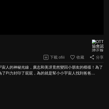
下載 ofiii
收藏
分享
宇宙人的神秘光線，廣志和美冴竟然變回小朋友的模樣！為了
了Pi力封印了屁屁，為的就是幫小小宇宙人找到爸爸…