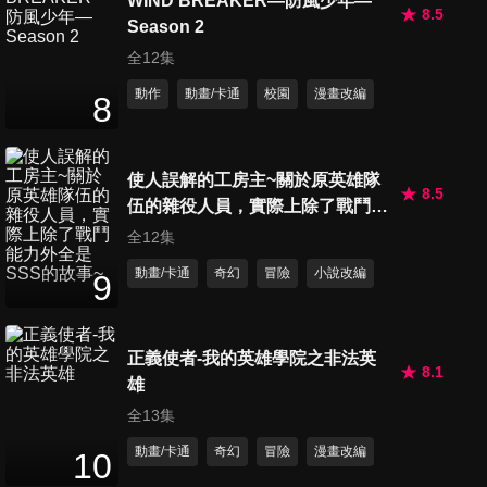
WIND BREAKER—防風少年—
8.5
Season 2
全12集
動作
動畫/卡通
校園
漫畫改編
8
使人誤解的工房主~關於原英雄隊
8.5
伍的雜役人員，實際上除了戰鬥能
力外全是SSS的故事~
全12集
動畫/卡通
奇幻
冒險
小說改編
9
正義使者-我的英雄學院之非法英
8.1
雄
全13集
動畫/卡通
奇幻
冒險
漫畫改編
10