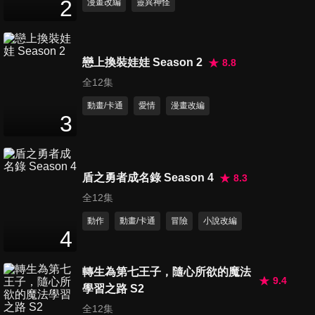
2
漫畫改編
靈異神怪
戀上換裝娃娃 Season 2
8.8
全12集
動畫/卡通
愛情
漫畫改編
3
盾之勇者成名錄 Season 4
8.3
全12集
動作
動畫/卡通
冒險
小說改編
4
轉生為第七王子，隨心所欲的魔法
9.4
學習之路 S2
全12集