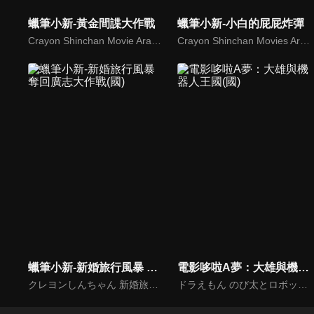
蠟筆小新-黃金間諜大作戰
蠟筆小新-小白的屁屁炸彈
Crayon Shinchan Movie Arashi Wo Yobu Ohgon No Spy Daisakusen
Crayon Shinchan Movies Arashi Wo Yobu Utau Ketsudake Bakudan
蠟筆小新-新婚旅行風暴 奪回廣志大作戰(國)
電影哆啦A夢：大雄與機器人王國(國)
クレヨンしんちゃん 新婚旅行ハリケーン ～失われたひろし～
ドラえもん のび太とロボット王国