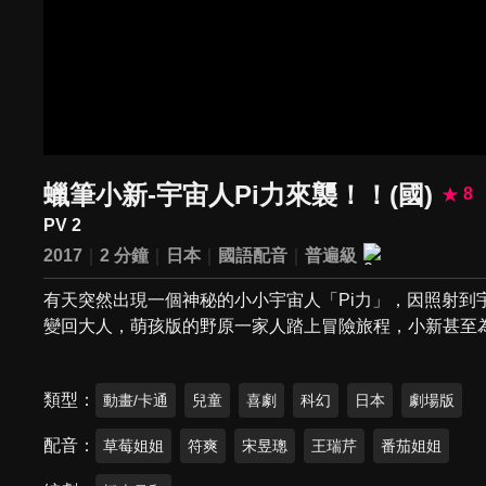
蠟筆小新-宇宙人Pi力來襲！！(國)
8
PV 2
2017
2 分鐘
日本
國語配音
普遍級
有天突然出現一個神秘的小小宇宙人「Pi力」，因照射到
變回大人，萌孩版的野原一家人踏上冒險旅程，小新甚至為
類型
動畫/卡通
兒童
喜劇
科幻
日本
劇場版
配音
草莓姐姐
符爽
宋昱璁
王瑞芹
番茄姐姐