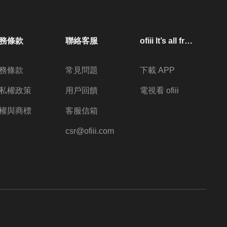
務條款
聯絡客服
ofiii lt’s all free
務條款
常見問題
下載 APP
私權政策
用戶回饋
電視看 ofiii
權與商標
客服信箱
csr@ofiii.com