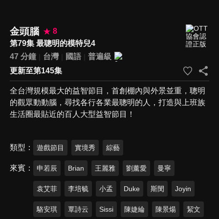
金頭腦
8
第79集 最聰明的模特兒4
47 分鐘
台灣
國語
普遍級
更新至第145集
全台灣規模最大的益智節目，首創棚內與外景並重，聰明
的觀眾動動腦，尋找各行各業最聰明的人，打造與上班族
生活圈最貼近的百人大型益智節目！
類型
遊戲節目
實境秀
綜藝
來賓
申若辰
Brian
王麗雅
劉薰愛
曼寧
袁艾菲
李培毓
小孟
Duke
斯閔
Joyin
駱安琪
覃詩云
Sissi
陳婕綸
陳景煬
絜文