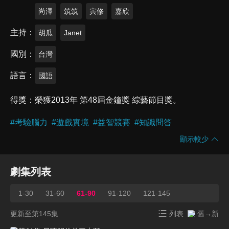
尚澤
筑筑
寅修
嘉欣
主持
胡瓜
Janet
國別
台灣
語言
國語
得獎
榮獲2013年 第48屆金鐘獎 綜藝節目獎。
#
考驗腦力
#
遊戲實境
#
益智競賽
#
知識問答
顯示較少
劇集列表
1-30
31-60
61-90
91-120
121-145
更新至第145集
列表
舊→新