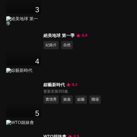
3
絕美地球 第一季
8.4
紀錄片
自然
4
綜藝新時代
8.3
更新至第355集
實境秀
旅遊
綜藝
職場
5
WTO姐妹會
8.9