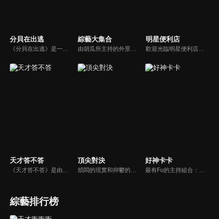
分貝在出逃
綜藝大集合
明星便利店
《分貝在出逃》是一檔新戶外音樂治癒綜藝，蘇醒、張遠等5位彼此相熟的嘉賓一起去戶外露營，在7天之內上演分貝出逃之旅，通過遊戲互動贏取「分貝值」來解鎖3場音樂會的舉辦權。節目集音樂元素、旅途元素和真人秀元素為一體，傳播音樂和友情的正能量。
由胡瓜所主持的外景綜藝節目，秉持著「幸福好運到，獎金送夠夠」的精神，和眾多藝人與鄉親同樂玩遊戲拿獎金，介紹各地的人文、美食、特產等，提供豐富多元的內容，不間斷的笑料，讓您忘卻一切煩惱、開懷大笑。
歡迎光臨明星便利店！你覺得便利店裡面有什麼？關東煮？茶葉蛋？還是讓你尖叫的大明星？一家擁有明星的便利店，到底有多稀奇，你會不會想要光臨呢？
天才答不答
頂尖對決
好神卡卡
《天才答不答》是由吳宗憲和吳怡霈共同主持的益智節目。節目設立高額的獎金來考驗藝人們真實的人性，同時將題目立體化，讓你身歷其境去冒險答題。更有哪些出乎意料的處罰，讓藝人羞愧的不想再答錯！一個最接近「人性」與「真實」的益智節目，現在就讓吳宗憲帶你輕鬆玩轉知識。
煩悶的現實和抑鬱的社會，你需要的就是笑、大聲笑、開口笑，《頂尖對決》就要你笑到落ㄟ骸，最具綜藝實力的庹宗康，和喜感十足的納豆各自領軍對抗，藝人搞笑pk笑果十足，《頂尖對決》讓你忘掉一週煩惱！
最有Fu的主持組合：「A咖天王」徐乃麟+「好神天心」朱芯儀+「真理大學校花」洪棠+「台大獸醫碩士」LYDIA。遊戲的層層關卡，來賓必須要和主持人比反應，比記憶，比機智，比膽識，幸運女神的眷顧與遠離永遠都是個未知數！
綜藝排行榜