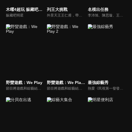
木曜4超玩 躲藏吧明星
列王大挑戰
名模出任務
躲藏吧明星
外景天王王仁甫，帶領初出茅廬、外景界新鮮人的陳漢典攜手主持，兩人各自率領自稱膽大包天的列王藝人團，在節目中相互挑戰對方害怕的極限，集結恐懼、互整、爆笑等綜藝效果，讓觀眾看看藝人們最野生的真情流露！
李沛旭、陳思璇、王尹平、杜詩梅與大愷等人，卸下名模華麗外表、包袱，全力闖關！全台灣顏值最高的外景實境真人秀節目，名模們又會激盪什麼逗趣爆笑的場面呢？
野蠻遊戲：We Play
野蠻遊戲：We Play 2
最強綜藝秀
節目將遊戲和綜藝結合在一起的新概念真人秀節目，成員們將進行無法預測的遊戲內容，提供多樣、新鮮的節目環節為看點，主持與來賓將在虛擬世界中，展開大規模遊戲的動作冒險。
節目將遊戲和綜藝結合在一起的新概念真人秀節目，成員們將進行無法預測的遊戲內容，提供多樣、新鮮的節目環節為看點，主持與來賓將在虛擬世界中，展開大規模遊戲的動作冒險。
熱愛《民視第一發發發》的忠實觀眾，一定要看！喜歡五花八門達人秀的網友，非追不可！愛看明星挑戰各種才藝表演的鐵粉，絕不能錯過！什麼都有，什麼都秀，請看《最強綜藝秀》！