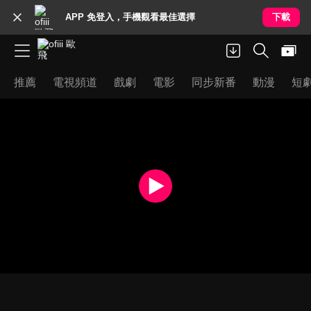
APP 免登入，手機觀看最佳選擇
下載
推薦
電視頻道
戲劇
電影
同步新番
動漫
短