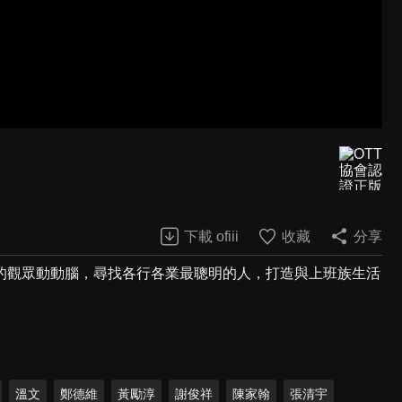
下載 ofiii
收藏
分享
的觀眾動動腦，尋找各行各業最聰明的人，打造與上班族生活
溫文
鄭德維
黃勵淳
謝俊祥
陳家翰
張清宇