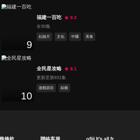
第80集 最聰明的模特兒 最終章
48
分鐘
福建一百吃
8.3
全30集
紀錄片
文化
中國
美食
第81集 最聰明的旅遊達人1
9
47
分鐘
全民星攻略
8.1
第82集 最聰明的旅遊達人2
更新至第931集
48
分鐘
遊戲節目
綜藝
10
第83集 最聰明的旅遊達人3
48
分鐘
第84集 最聰明的旅遊達人4
務條款
聯絡客服
ofiii lt’s all free