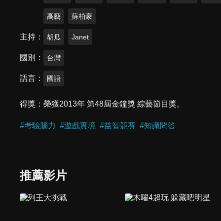
高藝
蘇柏豪
主持
胡瓜
Janet
國別
台灣
語言
國語
得獎
榮獲2013年 第48屆金鐘獎 綜藝節目獎。
#
考驗腦力
#
遊戲實境
#
益智競賽
#
知識問答
推薦影片