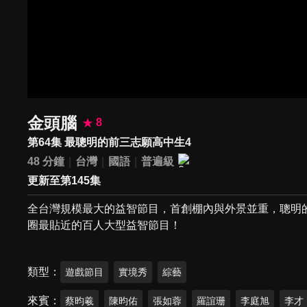
金頭腦
8
第64集 最聰明的前三志願高中生4
48 分鐘
台灣
國語
普遍級
更新至第145集
全台灣規模最大的益智節目，首創棚內與外景並重，聰明
圈最貼近的百人大型益智節目！
類型
遊戲節目
實境秀
綜藝
來賓
蔡昀羲
陳昀佑
張如蓉
羅誼珊
李庭旭
李才