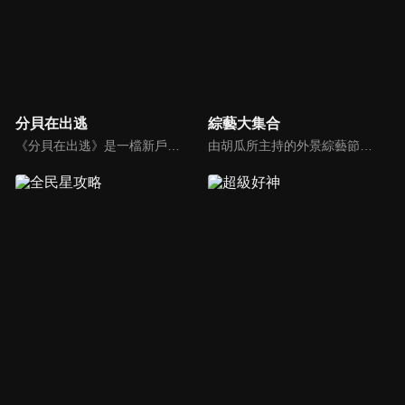
分貝在出逃
綜藝大集合
《分貝在出逃》是一檔新戶外音樂治癒綜藝，蘇醒、張遠等5位彼此相熟的嘉賓一起去戶外露營，在7天之內上演分貝出逃之旅，通過遊戲互動贏取「分貝值」來解鎖3場音樂會的舉辦權。節目集音樂元素、旅途元素和真人秀元素為一體，傳播音樂和友情的正能量。
由胡瓜所主持的外景綜藝節目，秉持著「幸福好運到，獎金送夠夠」的精神，和眾多藝人與鄉親同樂玩遊戲拿獎金，介紹各地的人文、美食、特產等，提供豐富多元的內容，不間斷的笑料，讓您忘卻一切煩惱、開懷大笑。