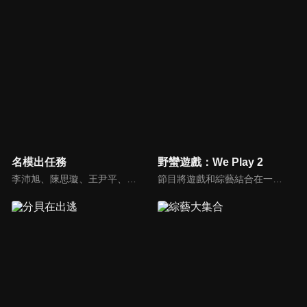
名模出任務
野蠻遊戲：We Play 2
李沛旭、陳思璇、王尹平、杜詩梅與大愷等人，卸下名模華麗外表、包袱，全力闖關！全台灣顏值最高的外景實境真人秀節目，名模們又會激盪什麼逗趣爆笑的場面呢？
節目將遊戲和綜藝結合在一起的新概念真人秀節目，成員們將進行無法預測的遊戲內容，提供多樣、新鮮的節目環節為看點，主持與來賓將在虛擬世界中，展開大規模遊戲的動作冒險。