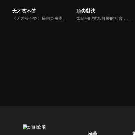
天才答不答
頂尖對決
《天才答不答》是由吳宗憲和吳怡霈共同主持的益智節目。節目設立高額的獎金來考驗藝人們真實的人性，同時將題目立體化，讓你身歷其境去冒險答題。更有哪些出乎意料的處罰，讓藝人羞愧的不想再答錯！一個最接近「人性」與「真實」的益智節目，現在就讓吳宗憲帶你輕鬆玩轉知識。
煩悶的現實和抑鬱的社會，你需要的就是笑、大聲笑、開口笑，《頂尖對決》就要你笑到落ㄟ骸，最具綜藝實力的庹宗康，和喜感十足的納豆各自領軍對抗，藝人搞笑pk笑果十足，《頂尖對決》讓你忘掉一週煩惱！
推薦