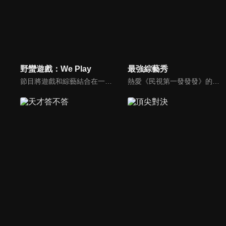
野蠻遊戲：We Play
最強綜藝秀
節目將遊戲和綜藝結合在一起的新概念真人秀節目，成員們將進行無法預測的遊戲內容，提供多樣、新鮮的節目環節為看點，主持與來賓將在虛擬世界中，展開大規模遊戲的動作冒險。
熱愛《民視第一發發發》的忠實觀眾，一定要看！喜歡五花八門達人秀的網友，非追不可！愛看明星挑戰各種才藝表演的鐵粉，絕不能錯過！什麼都有，什麼都秀，請看《最強綜藝秀》！