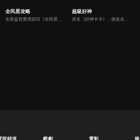
全民星攻略
超級好神
全新益智實境節目《全民星攻略》，由館長曾國城擔任把關者，考驗著每個來挑戰九宮格益智遊戲藝人明星。想要攻略九宮格關卡，透過創意聯想、邏輯推理、理想分析，才有機會獲取智慧星幣，帶走夢幻大獎。
原名《好神卡卡》，後改名為《超級好神》，是一檔益智類綜藝節目，由「A咖天王」徐乃麟搭配黃鐙輝主持。「好神智慧王」、「好神記憶王」、「誰是爆點王」、「好神送好禮」四個單元，讓來賓一較高下。比反應，比記憶，比機智，比膽識，幸運女神的眷顧與遠離永遠都是個未知數！
電視頻道
戲劇
電影
服