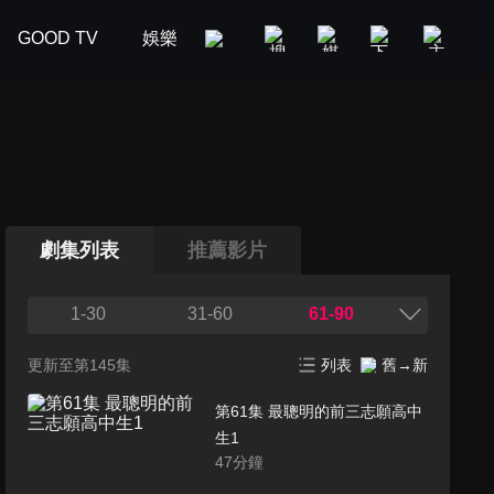
GOOD TV
娛樂
美食旅遊
新聞政論
汽車
劇集列表
推薦影片
1-30
31-60
61-90
更新至第145集
列表
舊→新
第61集 最聰明的前三志願高中
生1
47
分鐘