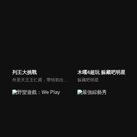
列王大挑戰
木曜4超玩 躲藏吧明星
外景天王王仁甫，帶領初出茅廬、外景界新鮮人的陳漢典攜手主持，兩人各自率領自稱膽大包天的列王藝人團，在節目中相互挑戰對方害怕的極限，集結恐懼、互整、爆笑等綜藝效果，讓觀眾看看藝人們最野生的真情流露！
躲藏吧明星