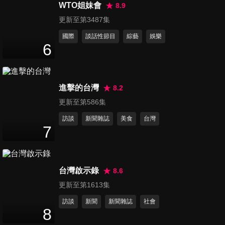
48
分鐘
WTO姐妹會
8.9
更新至第3487集
國際
談話性節目
綜藝
娛樂
第76集 最聰明的模特兒1
6
48
分鐘
進擊的台灣
8.2
第77集 最聰明的模特兒2
47
分鐘
更新至第586集
訪談
新聞雜誌
美食
台灣
7
第78集 最聰明的模特兒3
47
分鐘
台灣啟示錄
8.6
更新至第1613集
第79集 最聰明的模特兒4
訪談
新聞
新聞雜誌
社會
47
分鐘
8