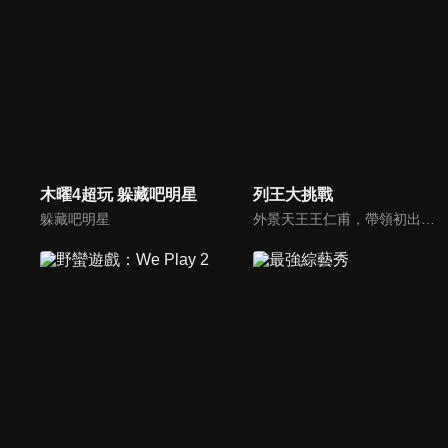
木曜4超玩 躲藏吧明星
列王大挑戰
躲藏吧明星
外景天王王仁甫，帶領初出茅廬、外景界新鮮人的陳漢典攜手主持，兩人各自率領自稱膽大包天的列王藝人團，在節目中相互挑戰對方害怕的極限，集結恐懼、互整、爆笑等綜藝效果，讓觀眾看看藝人們最野生的真情流露！