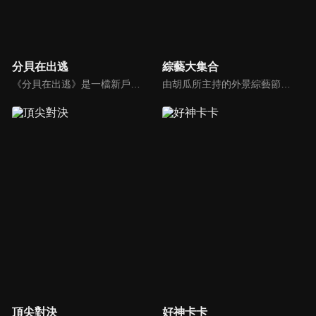
分貝在出逃
綜藝大集合
《分貝在出逃》是一檔新戶外音樂治癒綜藝，蘇醒、張遠等5位彼此相熟的嘉賓一起去戶外露營，在7天之內上演分貝出逃之旅，通過遊戲互動贏取「分貝值」來解鎖3場音樂會的舉辦權。節目集音樂元素、旅途元素和真人秀元素為一體，傳播音樂和友情的正能量。
由胡瓜所主持的外景綜藝節目，秉持著「幸福好運到，獎金送夠夠」的精神，和眾多藝人與鄉親同樂玩遊戲拿獎金，介紹各地的人文、美食、特產等，提供豐富多元的內容，不間斷的笑料，讓您忘卻一切煩惱、開懷大笑。
頂尖對決
好神卡卡