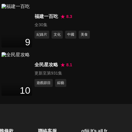
第80集 最聰明的模特兒 最終章
48
分鐘
福建一百吃
8.3
全30集
紀錄片
文化
中國
美食
第81集 最聰明的旅遊達人1
9
47
分鐘
全民星攻略
8.1
第82集 最聰明的旅遊達人2
更新至第931集
48
分鐘
遊戲節目
綜藝
10
第83集 最聰明的旅遊達人3
48
分鐘
第84集 最聰明的旅遊達人4
務條款
聯絡客服
ofiii lt’s all free