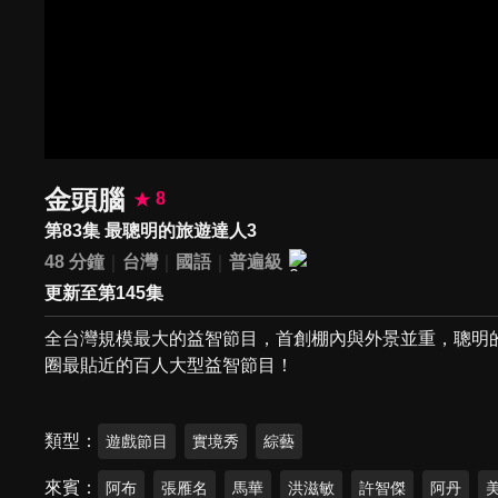
金頭腦
8
第83集 最聰明的旅遊達人3
48 分鐘
台灣
國語
普遍級
更新至第145集
全台灣規模最大的益智節目，首創棚內與外景並重，聰明
圈最貼近的百人大型益智節目！
類型
遊戲節目
實境秀
綜藝
來賓
阿布
張雁名
馬華
洪滋敏
許智傑
阿丹