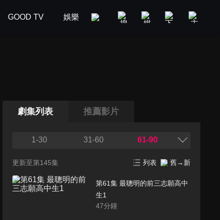
GOOD TV
娛樂
美食旅遊
新聞政論
汽車
劇集列表
推薦影片
1-30
31-60
61-90
更新至第145集
列表
舊→新
第61集 最聰明的前三志願高中
生1
47
分鐘