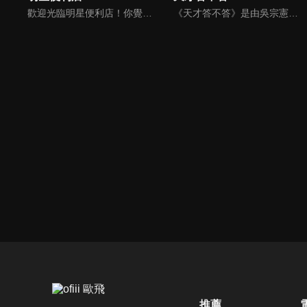
歡迎光臨明星便利店！你覺得便利店裡面有什麼？關東煮？茶葉蛋？還是讓你尖叫的大明星？一家擁有明星的便利店，到底有多稀奇，你會不會想要光臨呢？
《天才答不答》是由吳宗憲和吳怡霈共同主持的益智節目。節目設立高額的獎金來考驗藝人們真實的人性，同時將題目立體化，讓你身歷其境去冒險答題。更有哪些出乎意料的處罰，讓藝人羞愧的不想再答錯！一個最接近「人性」與「真實」的益智節目，現在就讓吳宗憲帶你輕鬆玩轉知識。
推薦