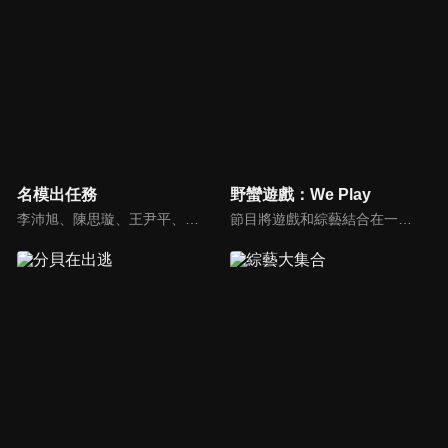
名模出任務
野蠻遊戲：We Play
李沛旭、陳思璇、王尹平、杜詩梅與大愷等人，卸下名模華麗外表、包袱，全力闖關！全台灣顏值最高的外景實境真人秀節目，名模們又會激盪什麼逗趣爆笑的場面呢？
節目將遊戲和綜藝結合在一起的新概念真人秀節目，成員們將進行無法預測的遊戲內容，提供多樣、新鮮的節目環節為看點，主持與來賓將在虛擬世界中，展開大規模遊戲的動作冒險。