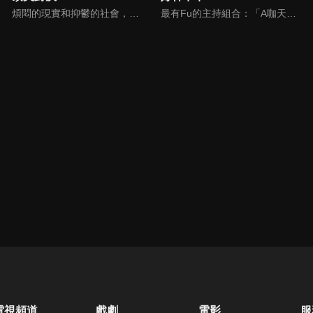
煩悶的現實和抑鬱的社會，你需要的就是笑、大聲笑、開口笑，《頂尖對決》就要你笑到落ㄟ骸，最具綜藝實力的庹宗康，和喜感十足的納豆各自領軍對抗，藝人搞笑pk笑果十足，《頂尖對決》讓你忘掉一週煩惱！
最有Fu的主持組合：「A咖天王」徐乃麟+「好神天心」朱芯儀+「真理大學校花」洪棠+「台大獸醫碩士」LYDIA。遊戲的層層關卡，來賓必須要和主持人比反應，比記憶，比機智，比膽識，幸運女神的眷顧與遠離永遠都是個未知數！
電視頻道
戲劇
電影
服