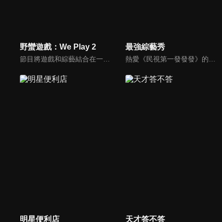
野蠻遊戲：We Play 2
最強綜藝秀
節目將遊戲和綜藝結合在一起的新概念真人秀節目，成員們將進行無法預測的遊戲內容，提供多樣、新鮮的節目環節為看點，主持與來賓將在虛擬世界中，展開大規模遊戲的動作冒險。
熱愛《民視第一發發發》的忠實觀眾，一定要看！喜歡五花八門達人秀的網友，非追不可！愛看明星挑戰各種才藝表演的鐵粉，絕不能錯過！什麼都有，什麼都秀，請看《最強綜藝秀》！
明星便利店
天才答不答