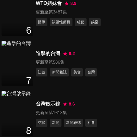
48
分鐘
WTO姐妹會
8.9
更新至第3487集
國際
談話性節目
綜藝
娛樂
第76集 最聰明的模特兒1
6
48
分鐘
進擊的台灣
8.2
第77集 最聰明的模特兒2
47
分鐘
更新至第586集
訪談
新聞雜誌
美食
台灣
7
第78集 最聰明的模特兒3
47
分鐘
台灣啟示錄
8.6
更新至第1613集
第79集 最聰明的模特兒4
訪談
新聞
新聞雜誌
社會
47
分鐘
8