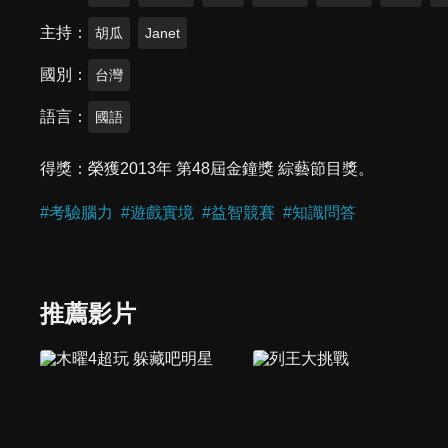
主持
胡瓜
Janet
國別
台灣
語言
國語
得獎
榮獲2013年 第48屆金鐘獎 綜藝節目獎。
#
考驗腦力
#
遊戲實境
#
益智競賽
#
知識問答
推薦影片