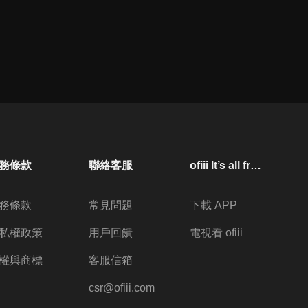
務條款
聯絡客服
ofiii lt’s all free
務條款
常見問題
下載 APP
私權政策
用戶回饋
電視看 ofiii
權與商標
客服信箱
csr@ofiii.com