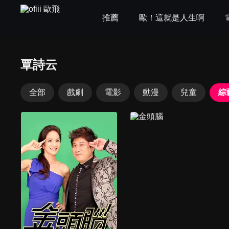
推薦
歐！這就是人生啊
覃詩云
全部
戲劇
電影
動漫
兒童
綜