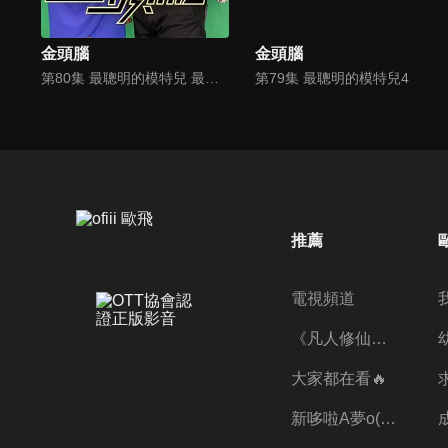
金頭腦
金頭腦
第80集 最聰明的模特兒 最終章
第79集 最聰明的模特兒4
推薦
電視頻道
《凡人修仙傳》第五季全新開播✨
大家都在看🔥
新哆啦A夢o((ﾐﾟｴﾟﾐ))o