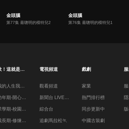
金頭腦
金頭腦
第77集 最聰明的模特兒2
第76集 最聰明的模特兒1
歐！這就是人生啊
電視頻道
戲劇
服
我的人生我做主
觀看頻道
家業
服
幼年期-開心放暑假
新聞台 LIVE 直播
熱門排行榜
隱
求學期-校園三兩事
綜合台
同步更新中
版
成長期-修煉愛情的心酸
追劇馬拉松🏃
中國古裝劇