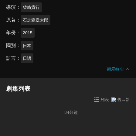
導演
柴崎貴行
原著
石之森章太郎
年份
2015
國別
日本
語言
日語
顯示較少
劇集列表
列表
舊→新
84
分鐘