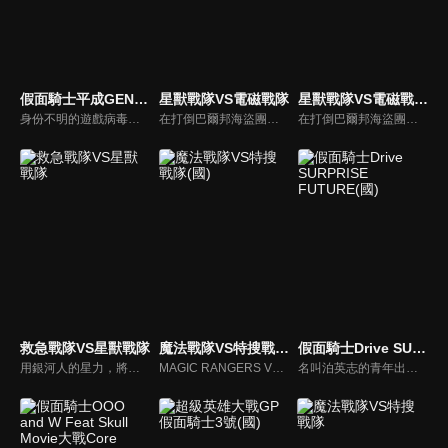
假面騎士平成GENERATIONS Dr. Pac-Man對EX-AID&Ghost with 傳奇騎士
星獸戰隊VS電磁戰隊
星獸戰隊VS電磁戰隊(國)
身份不明的遊戲病毒生命體「Pac-Man」來襲，人類將陷入前所未聞的危機。以恐怖的趨勢擴大感染中，天空寺尊（假面騎士Ghost）也因為感染上這種病毒，失去了變身的能力。另一方面寶生永夢（假面騎士Ex-Aid）追查敵人的真面目及感染源，但那正左右他自身的命運的「重大的真實」有著連繫關係。
在打倒巴爾邦海盜團而取回和平的地球上，魔獸日爾曼城獸出現了！宇宙海盜古雷格力，與邪電次元人的殘存者希滋蜜娜，讓巴爾邦團的幹部與２０體的魔人們復活了！為此，握有星獸力量的銀河人，與數位戰士的MEGA連者，讓神秘與科學兩種力量結合為一，一同打倒巨大的邪惡！
在打倒巴爾邦海盜團而取回和平的地球上，魔獸日爾曼城獸出現了！宇宙海盜古雷格力，與邪電次元人的殘存者希滋蜜娜，讓巴爾邦團的幹部與２０體的魔人們復活了！為此，握有星獸力量的銀河人，與數位戰士的MEGA連者，讓神秘與科學兩種力量結合為一，一同打倒巨大的邪惡！
救急戰隊VS星獸戰隊
魔法戰隊VS特搜戰隊(國)
假面騎士Drive SURPRISE FUTURE(國)
用銀河人的星力，將暗自蠢蠢欲動的闇之亡者們打倒吧！為了拯救被闇王基爾所擄走的人們，救難的專家‧GOGO FIVE與戰鬥的專家‧銀河人，一同向敵陣邁進了。可是基爾以自己的性命做代價，讓暗闇獸復活了。就在這千鈞一髮的危機時刻，銀河之光喚醒了奇蹟！超裝光勝利戰神，誕生！
MAGIC RANGERS VS DEKA RANGERS
名叫泊英志的青年出現在假面騎士Drive泊進之介面前，警示在2015年8月5日，惡路程式會征服世界。接著「預言」說中了，「腰帶先生」發生異常，英雄假面騎士Drive成了全國通緝犯。一直以來，任何時候都一起戰鬥的搭檔成為了人類最大的威脅。剩下的路只有一條，唯有由自己對搭檔動手！