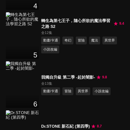
4
轉生為第七王子，隨心所欲的魔法學習
9.4
之路 S2
全12集
動畫/卡通
奇幻
冒險
魔法
異世界
小說改編
5
我獨自升級 第二季 -起於闇影-
9.8
全13集
動畫/卡通
冒險
異世界
小說改編
6
Dr.STONE 新石紀 (第四季)
8.7