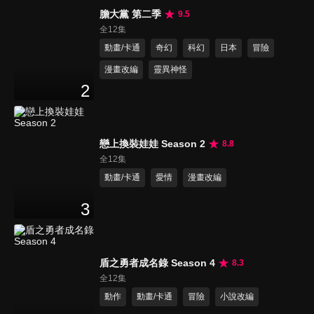
膽大黨 第二季
9.5
全12集
動畫/卡通
奇幻
科幻
日本
冒險
漫畫改編
靈異神怪
2
戀上換裝娃娃 Season 2
8.8
全12集
動畫/卡通
愛情
漫畫改編
3
盾之勇者成名錄 Season 4
8.3
全12集
動作
動畫/卡通
冒險
小說改編