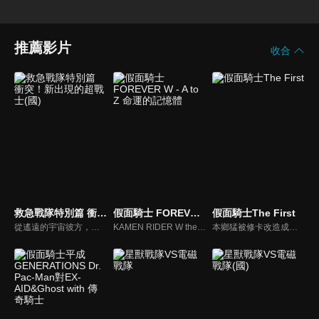
推薦影片
收合
救急戰隊特別篇 衝突！新出現的超戰士(國)
假面騎士 FOREVER W - A to Z 命運的記憶體
假面騎士The First
從遙遠的宇宙彼方，獸魔王與追著她而來的獸魔獵人季克降臨了。為了在格爾魔亞所破壞的街道中，救出現場的人們，GOGO FIVE出場了！季克看著來救援５人的京子，在想起被格爾魔亞所殺的同伴‧莉莉雅之際，也因而殞命了…在京子著裝了季克的力量之後，反擊時刻到了！GOGO FIVE！
KAMEN RIDER W the Movie A to Z Memory of Fate
本鄉猛被修卡改造成了假面騎士1號，從此成為了修卡的尖兵。但因為某次機緣巧合取回了自我的意識，被修卡認定為背叛者而下達了抹殺指令。為此，修卡準備了新的改造人，假面騎士2號一文字隼人…