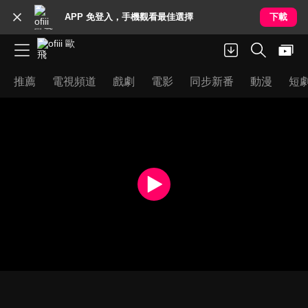
APP 免登入，手機觀看最佳選擇
下載
推薦
電視頻道
戲劇
電影
同步新番
動漫
短