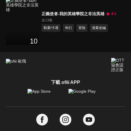
正義使者-我的英雄學院之非法英雄
8.1
全13集
動畫/卡通
奇幻
冒險
漫畫改編
10
下載 ofiii APP