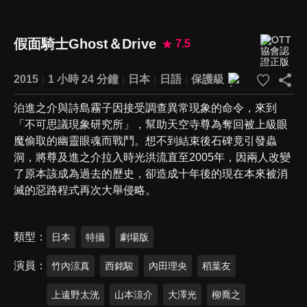
假面騎士Ghost＆Drive
7.5
2015
1 小時 24 分鐘
日本
日語
保護級
泊進之介與詩島霧子因接受調查異常現象的命令，來到
「不可思議現象研究所」，幫助天空寺尊為奪回被上級眼
魔偷取的幽靈眼魂而戰鬥。想不到結束後石碑竟引發蟲
洞，將尊及進之介拉入時光洪流直至2005年，因兩人改變
了原本該成為過去的歷史，卻造成十年後的現在本來被消
滅的惡路程式再次大舉侵略。
類型
日本
特攝
劇場版
演員
竹內涼真
西銘駿
內田理央
稻葉友
上遠野太洸
山本涼介
大澤光
柳喬之