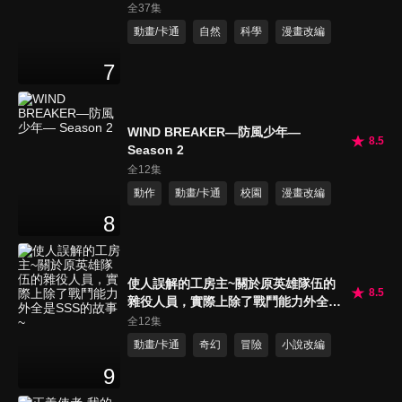
全37集
動畫/卡通
自然
科學
漫畫改編
7
WIND BREAKER—防風少年—
8.5
Season 2
全12集
動作
動畫/卡通
校園
漫畫改編
8
使人誤解的工房主~關於原英雄隊伍的
8.5
雜役人員，實際上除了戰鬥能力外全是
SSS的故事~
全12集
動畫/卡通
奇幻
冒險
小說改編
9