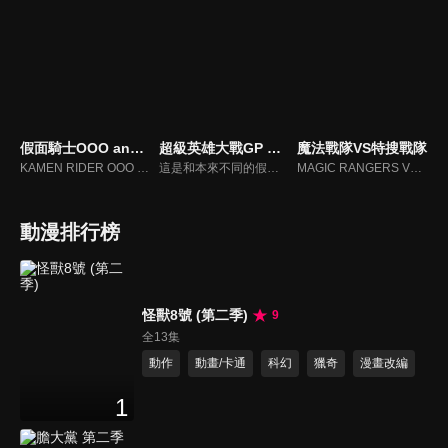
假面騎士OOO and W Feat Skull Movie大戰Core
超級英雄大戰GP 假面騎士3號(國)
魔法戰隊VS特搜戰隊
KAMEN RIDER OOO and W featuring SKULL
這是和本來不同的假面騎士歷史。講述1973年假面騎士1號和假面騎士2號被修卡製造的最強戰士假面騎士3號所擊敗，修卡正式征服世界成功。然後時間流轉到現代，後世的假面騎士們也分裂為正義和邪惡的。一天，修卡手下的假面騎士泊進之介遇上了假面騎士3號變身者黑井響一郎…
MAGIC RANGERS VS DEKA RANGERS
動漫排行榜
怪獸8號 (第二季)
9
全13集
動作
動畫/卡通
科幻
獵奇
漫畫改編
1