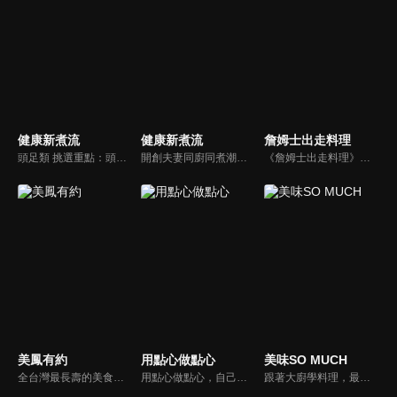
健康新煮流
健康新煮流
詹姆士出走料理
頭足類 挑選重點：頭足類利用清洗時去除內臟可以降低膽固醇的攝取。挑選雙眼清澈明亮，眼球稍微凸出，肉質結實有彈性為佳。身體具透明感，觸腕或是吸盤一碰到活體就會吸附住便是新鮮的。
開創夫妻同廚同煮潮流的KC夫婦，繼《健康醫食代》後，走出攝影棚，帶大家全台走透透，發掘上帝賞賜的美味食材，內容融合新加坡南洋風和客家純樸味，加上台灣獨特的閩南風情，互相激盪交織出的火花，打造出獨一無二的美食節目。
《詹姆士出走料理》以尋找詹姆士私廚菜單為節目主軸，為了尋找記憶中的美味料理，詹姆士將帶領大家探索市場，品嘗在地美味、尋訪料理達人，並在節目中展現特殊食材的處理方式、嘗試新的醬料或是新的料理作法，製作創意料理(料理教學)，最後在節目片尾時作出一道『詹姆士創意料理』。
美鳳有約
用點心做點心
美味SO MUCH
全台灣最長壽的美食節目《美鳯有約》魅力百分百！長達15年的播出時間，總是陪伴著許多婆婆媽媽們渡過一個輕鬆愉快的時光，精采內容您絕對不可錯過喔！
用點心做點心，自己動手最開心！全台唯一以點心烘焙為主題的電視節目，邀請熱愛烘焙料理的你/妳，一起加入我們DIY各式各樣的點心。
跟著大廚學料理，最強的料理小百科，美味SO MUCH！