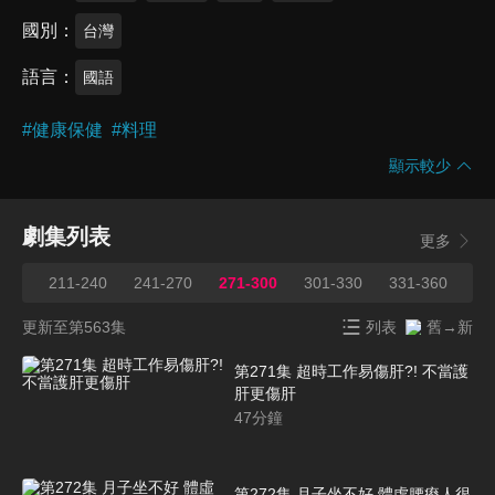
國別
台灣
語言
國語
#
健康保健
#
料理
顯示較少
劇集列表
更多
210
211-240
241-270
271-300
301-330
331-360
36
更新至第563集
列表
舊→新
第271集 超時工作易傷肝?! 不當護
肝更傷肝
47
分鐘
第272集 月子坐不好 體虛腰痠人很