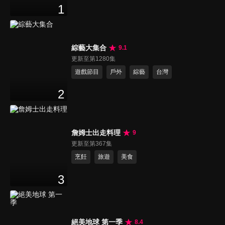
1
綜藝大集合
9.1
更新至第1280集
遊戲節目
戶外
綜藝
台灣
2
詹姆士出走料理
9
更新至第367集
烹飪
旅遊
美食
3
絕美地球 第一季
8.4