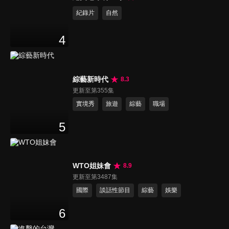
紀錄片
自然
4
綜藝新時代
8.3
更新至第355集
實境秀
旅遊
綜藝
職場
5
WTO姐妹會
8.9
更新至第3487集
國際
談話性節目
綜藝
娛樂
6