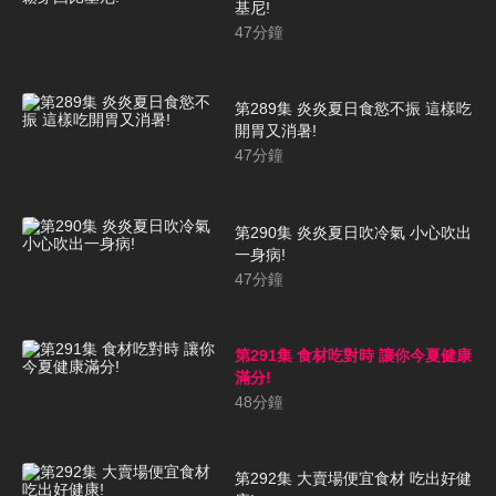
基尼!
47
分鐘
第289集 炎炎夏日食慾不振 這樣吃
開胃又消暑!
47
分鐘
第290集 炎炎夏日吹冷氣 小心吹出
一身病!
47
分鐘
第291集 食材吃對時 讓你今夏健康
滿分!
48
分鐘
第292集 大賣場便宜食材 吃出好健