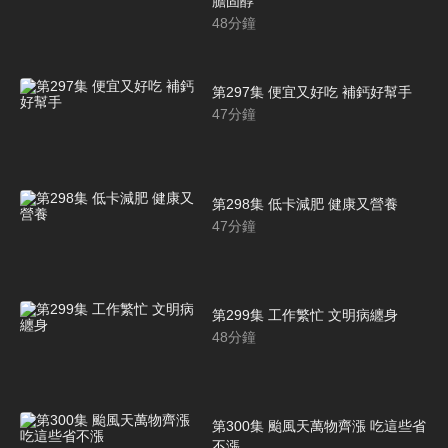
膽固醇
48
分鐘
第297集 便宜又好吃 補鈣好幫手
47
分鐘
第298集 低卡減肥 健康又營養
47
分鐘
第299集 工作繁忙 文明病纏身
48
分鐘
第300集 颱風天萬物齊漲 吃這些省
不漲