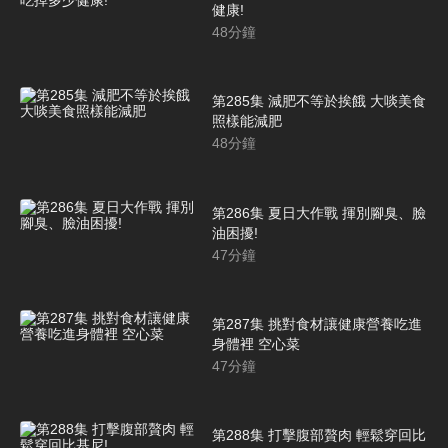
健康!
48
分鐘
第285集 減肥不等於挨餓 大啖美食
照樣能減肥
48
分鐘
第286集 夏日大作戰 揮別腳臭、臉
油困擾!
47
分鐘
第287集 挑對食材讓健康營養吃進
身體裡 空心菜
47
分鐘
第288集 打擊腹部贅肉 輕鬆穿回比