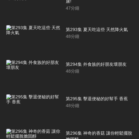
康!
47
分鐘
第293集 夏天吃這些 天然降火氣
48
分鐘
第294集 外食族的好朋友壞朋友
48
分鐘
第295集 擊退便秘的好幫手 香蕉
48
分鐘
第296集 神奇的香菇 讓你輕鬆擺脫