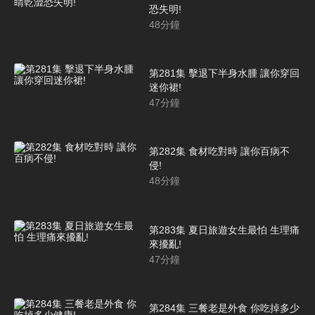
恐失明!
48
分鐘
第281集 擊退下半身水腫 讓你穿回
迷你裙!
47
分鐘
第282集 食材吃對時 讓你百病不
侵!
48
分鐘
第283集 夏日旅遊女生最怕 生理痛
來擾亂!
47
分鐘
第284集 三餐老是外食 你吃掉多少