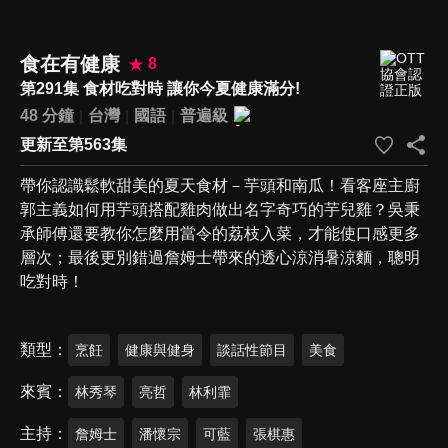
食在有健康
8
第291集 食材吃對時 讓你今夏健康滿分!
48 分鐘
台灣
國語
普遍級
更新至第563集
帶你認識鬆軟甜美的夏天食材－芋頭和南瓜！看客座主廚
郭主義如何用芋頭搭配雞肉做出名字奇巧的芋兒雞？吳秉
承師傅還要教你怎麼用當令的荔枝入菜，才能使口感更多
層次；最後更別錯過詹姆士帶來的透心涼消暑涼麵，聰明
吃對時！
類型
烹飪
健康與健身
談話性節目
美食
來賓
林秀琴
亮哲
林利霏
主持
詹姆士
潘懷宗
可藍
張棋惠