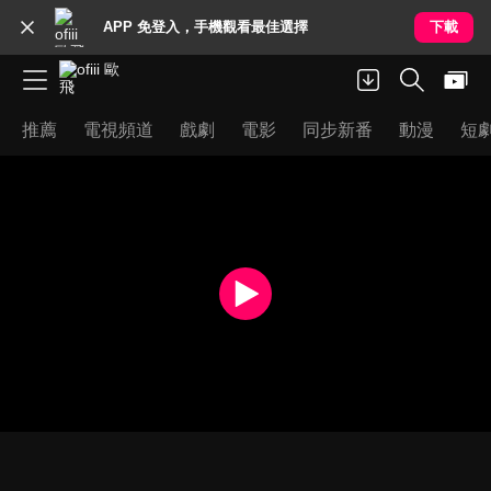
APP 免登入，手機觀看最佳選擇
下載
推薦
電視頻道
戲劇
電影
同步新番
動漫
短