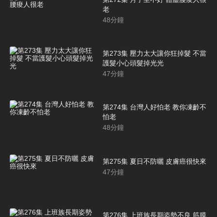
老
48
分鐘
第273集 壓力太大讓你狂掉髮 不當
護髮小心頭髮掉光光
47
分鐘
第274集 台灣人好怕老 教你凍齡不
怕老
48
分鐘
第275集 夏日不防曬 皮膚癌很快來
47
分鐘
第276集 上班族長期姿勢不良 筋膜