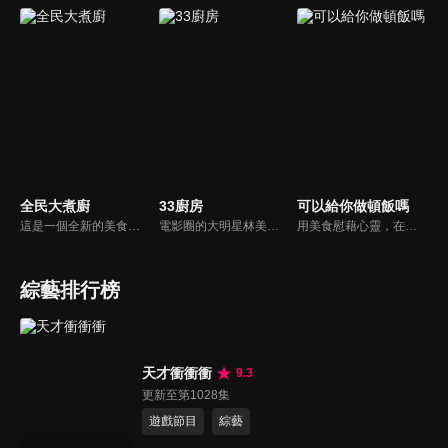
全民大煮廚
33廚房
可以給你做頓飯嗎
這是一個全新的美食節目，將為您煮出台灣的好滋味，豐富、美味的畫面，傳遞「煮廚」對料理的用心，獨特的介紹方式，要你吃得更有創意、吃得更有趣！現今飲食已趨健康走向為主，「全民大煮廚」要用「輕食輕煙」讓你吃出健康與活力，並帶觀眾們從食材開始，想成為達人級的吃貨，走～我們從「煮」開始！
電影圈的大明星林美秀首度跨足綜藝接主持棒，帶領駱進漢師傅以及黃景龍師傅大展廚藝與觀眾們一起美味上菜！
用美食慰藉心靈，在飯桌上這個中國人最傳統的聊天場域打開素人物件心門；潛移默化地引出社會熱點話題，打造一檔有趣、有用、有意義的人文類真人秀。
綜藝排行榜
天才衝衝衝
9.3
更新至第1028集
遊戲節目
綜藝