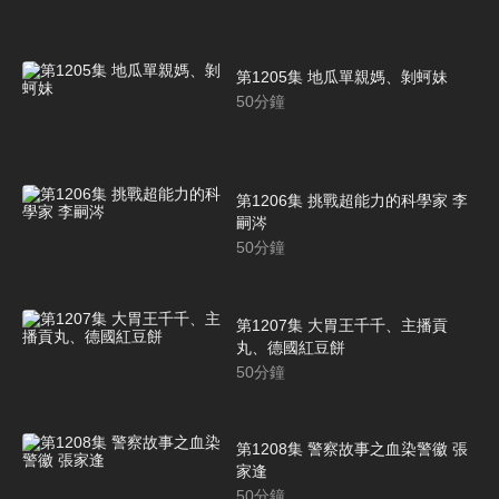
第1205集 地瓜單親媽、剝蚵妹
50
分鐘
第1206集 挑戰超能力的科學家 李
嗣涔
50
分鐘
第1207集 大胃王千千、主播貢
丸、德國紅豆餅
50
分鐘
第1208集 警察故事之血染警徽 張
家逢
50
分鐘