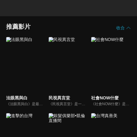
推薦影片
收合
法眼黑與白
民視異言堂
社會NOW什麼
《法眼黑與白》是最早也唯一以科學鑑識為基礎來談刑案的節目，內容以強調鑑識證據、法醫解剖、詳細辦案過程的精神，來呈現深入報導的專業度。以探究刑事案件為主軸，並以專題方式深度報導關於酒駕、毒品、虐童等社會問題。
《民視異言堂》是一個時事專題討論節目，內容包括是記者專訪的時事專題或生活話題。
《社會NOW什麼》是一檔探討社會案件、時事的節目，為你揭開社會案件的來龍去脈，犯罪人的心理解析。