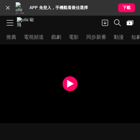
APP 免登入，手機觀看最佳選擇
下載
推薦
電視頻道
戲劇
電影
同步新番
動漫
短