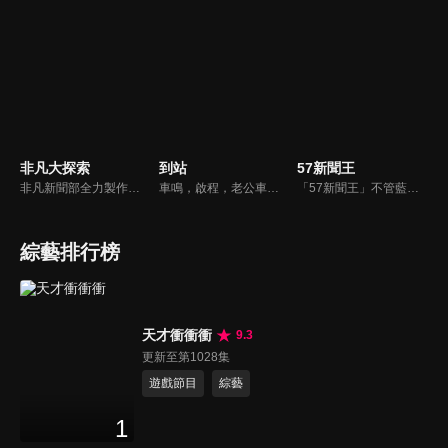
非凡大探索
到站
57新聞王
非凡新聞部全力製作的美食專題報導，用最專業的報導，帶你去尋找藏在大街小巷裡的頂級美食。
車鳴，啟程，老公車即將退役，這是它與司機的最後一天，一切沒什麼不同，卻又似乎不那麼一如往常。車門打開，這站要下車的會是什麼人？誰會上來？他們都帶著什麼樣的心情？司機終日問乘客要去哪裡，自己卻無處可去；老乘客的熟悉、新面孔的新奇與漠然，與司機交織出一趟充滿溫度的公車之旅。
「57新聞王」不管藍綠、只問黑白！找出社會亂象根源、挖掘官員的積習怠惰、找出政府看不到的人民痛苦！不受惡霸、官員、財閥的威脅利誘！永遠讓觀眾了解爭議事件的真相、勇敢捍衛公平正義！
綜藝排行榜
天才衝衝衝
9.3
更新至第1028集
遊戲節目
綜藝
1