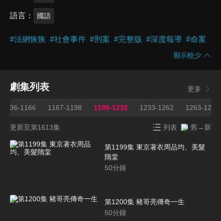
語言
國語
#
法網恢恢
#
社會事件
#
刑案
#
完整版
#
深度報導
#
命案
顯示較少
劇集列表
更多
1136-1166
1167-1198
1199-1232
1233-1262
1263-1295
更新至第1613集
列表
舊→新
第1199集 東京著衣周品均、美髮
隋棠
50
分鐘
第1200集 豬哥亮傳奇一生
50
分鐘