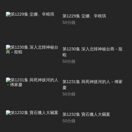
第1229集 坣娜、辛曉琪
50
分鐘
第1230集 深入北韓神秘台商－龍
蝦
50
分鐘
第1231集 與死神拔河的人－傅家
慶
50
分鐘
第1232集 寶石獵人大竊案
50
分鐘