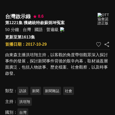
台灣啟示錄
8.6
第1221集 獲總統特赦蘇炳坤冤案
50 分鐘
台灣
國語
普遍級
更新至第1613集
首播日期：2017-10-29
由東森主播洪培翔主持，以客觀的角度帶領觀眾深入探討
事件的發展，探討新聞事件背後的艱辛內幕，取材涵蓋層
面廣泛，包括人物故事、歷史檔案、社會觀察，以及時事
啟發。
類型
訪談
新聞
新聞雜誌
社會
主持
洪培翔
國別
台灣