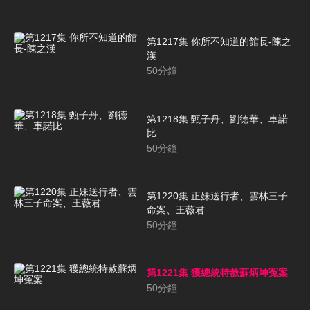
第1217集 你所不知道的館長-陳之
漢
50
分鐘
第1218集 甄子丹、劉德華、車諾
比
50
分鐘
第1220集 正妹送行者、雲林三子
命案、王薇君
50
分鐘
第1221集 獲總統特赦蘇炳坤冤案
50
分鐘