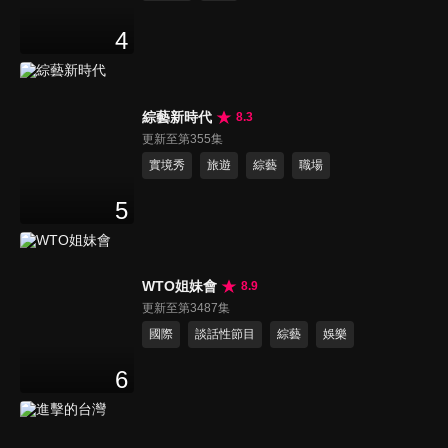
4
綜藝新時代
8.3
更新至第355集
實境秀
旅遊
綜藝
職場
5
WTO姐妹會
8.9
更新至第3487集
國際
談話性節目
綜藝
娛樂
6