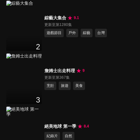
綜藝大集合
9.1
更新至第1280集
遊戲節目
戶外
綜藝
台灣
2
詹姆士出走料理
9
更新至第367集
烹飪
旅遊
美食
3
絕美地球 第一季
8.4
紀錄片
自然