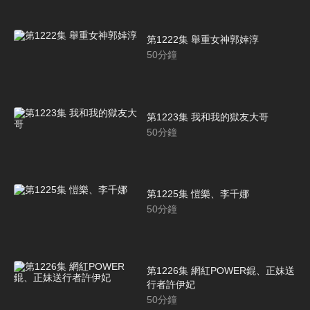
第1222集 舉重女神郭婞淳
50
分鐘
第1223集 我和我的獄友大哥
50
分鐘
第1225集 愷樂、李千娜
50
分鐘
第1226集 網紅POWER錕、正妹送
行者許伊妃
50
分鐘