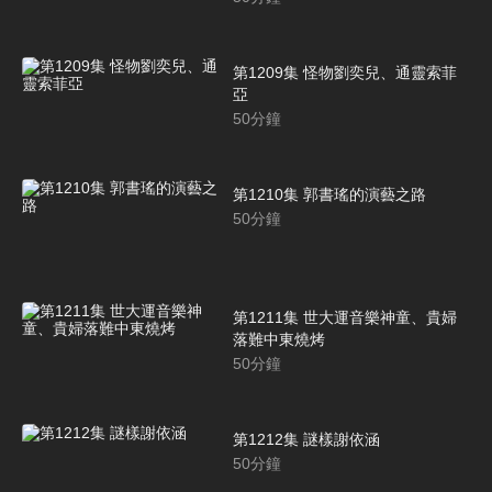
第1209集 怪物劉奕兒、通靈索菲
亞
50
分鐘
第1210集 郭書瑤的演藝之路
50
分鐘
第1211集 世大運音樂神童、貴婦
落難中東燒烤
50
分鐘
第1212集 謎樣謝依涵
50
分鐘