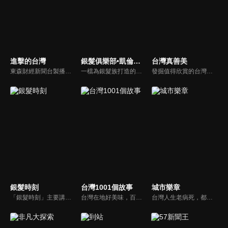
進擊的台灣
銀髮俱樂部•凱倫直播間
台灣真善美
東森財經新聞台製播的優質新聞深度報導節目，要為觀眾介紹台灣這片土地上各種平凡人的不平凡人生，製作單位踏遍寶島各個角落，為您訴說台灣在地的好故事！
一檔為銀髮族打造的生命紀實節目，分為三大單元：《銀髮笑談人生》透過深入訪談，聽見長輩們奮鬥一生的智慧與養生之道。《倫我陪伴你》以手機紀錄我與母親在病榻前的真情互動；《花絮篇》則記錄我病後重生的點滴過程，是獻給生命最真誠的禮物。如果讓您看得意猶未盡，那正是我們製作團隊最深的心願。
發掘值得欣賞的台灣社會人文自然議題，強調「大地情真，人心意善，自然唯美」；從默默行善或是為環保付出等人物故事、平民創業成功歷程到發掘台灣優美生態等善念議題，用鏡頭紀錄最珍貴的台灣之美。
銀髮時刻
台灣1001個故事
城市樂章
「銀髮時刻」主要講述臺灣銀髮族協會各分會之成立歷史，並介紹各分會之部門組成，以及訪問銀髮族各分會的重要核心人物，去瞭解這些人物背後所致力於推動的正向理念。希望透過本節目的介紹，讓銀髮長者可以透過協會這個平臺，追求樂活的銀髮人生。
台灣在地好美味，百年老店街頭小吃、宅配美食，美味關鍵其來有自，新鮮的食材、天然的佐料、外加動人的人生故事調味妝點，才成就出一道道難以忘懷的幸福美味，台灣1001個故事，說不完的故事，慢慢說給你聽！
台灣人生老病死，都跟衛生所息息相關，而在偏鄉地方，衛生所的存在就更是重要。在臺中市大肚區，共有5萬6千人，衛生所裡的5名護理師，就是所有居民的健康守門員，不僅要負責他們的看診、預防針接種，藉由日常的公衛業務、進而發現家庭問題，及時伸出援手，也是他們的重要使命。