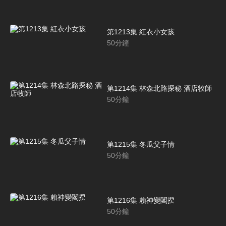
第1213集 紅衣小女孩
50
分鐘
第1214集 林森北路探秘 酒店牧師
50
分鐘
第1215集 冬瓜父子情
50
分鐘
第1216集 賴神變閣揆
50
分鐘