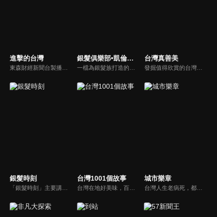
進擊的台灣
銀髮俱樂部•凱倫直播間
台灣真善美
東森財經新聞台製播的優質新聞深度報導節目，要為觀眾介紹台灣這片土地上各種平凡人的不平凡人生，製作單位踏遍寶島各個角落，為您訴說台灣在地的好故事！
一檔為銀髮族打造的生命紀實節目，分為三大單元：《銀髮笑談人生》透過深入訪談，聽見長輩們奮鬥一生的智慧與養生之道。《倫我陪伴你》以手機紀錄我與母親在病榻前的真情互動；《花絮篇》則記錄我病後重生的點滴過程，是獻給生命最真誠的禮物。如果讓您看得意猶未盡，那正是我們製作團隊最深的心願。
發掘值得欣賞的台灣社會人文自然議題，強調「大地情真，人心意善，自然唯美」；從默默行善或是為環保付出等人物故事、平民創業成功歷程到發掘台灣優美生態等善念議題，用鏡頭紀錄最珍貴的台灣之美。
銀髮時刻
台灣1001個故事
城市樂章
「銀髮時刻」主要講述臺灣銀髮族協會各分會之成立歷史，並介紹各分會之部門組成，以及訪問銀髮族各分會的重要核心人物，去瞭解這些人物背後所致力於推動的正向理念。希望透過本節目的介紹，讓銀髮長者可以透過協會這個平臺，追求樂活的銀髮人生。
台灣在地好美味，百年老店街頭小吃、宅配美食，美味關鍵其來有自，新鮮的食材、天然的佐料、外加動人的人生故事調味妝點，才成就出一道道難以忘懷的幸福美味，台灣1001個故事，說不完的故事，慢慢說給你聽！
台灣人生老病死，都跟衛生所息息相關，而在偏鄉地方，衛生所的存在就更是重要。在臺中市大肚區，共有5萬6千人，衛生所裡的5名護理師，就是所有居民的健康守門員，不僅要負責他們的看診、預防針接種，藉由日常的公衛業務、進而發現家庭問題，及時伸出援手，也是他們的重要使命。