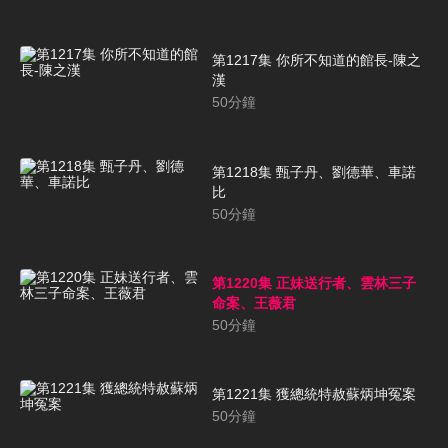
第1217集 你所不知道的館長-陳之
漢
50
分鐘
第1218集 甄子丹、劉德華、車諾
比
50
分鐘
第1220集 正妹送行者、雲林三子
命案、王薇君
50
分鐘
第1221集 獲總統特赦蘇炳坤冤案
50
分鐘