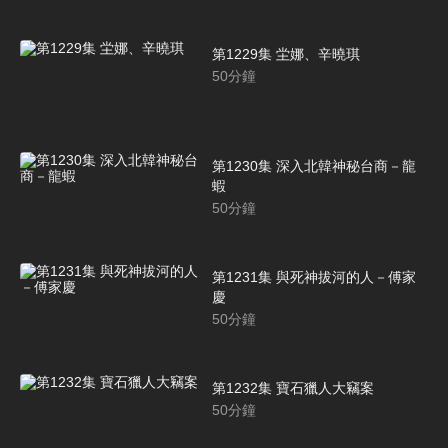
第1229集 坣娜、辛曉琪
50
分鐘
第1230集 深入北韓神秘台商－龍
蝦
50
分鐘
第1231集 與死神拔河的人－傅家
慶
50
分鐘
第1232集 寶石獵人大竊案
50
分鐘