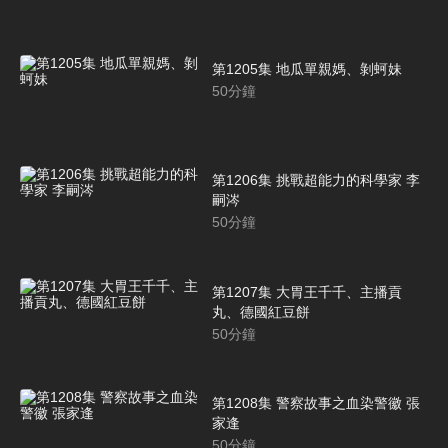
第1205集 地瓜單親媽、剝蚵妹
50
分鐘
第1206集 挑戰超能力的科學家 李
嗣涔
50
分鐘
第1207集 大胃王千千、主播貢
丸、德國紅豆餅
50
分鐘
第1208集 警察故事之血染警徽 張
家逢
50
分鐘