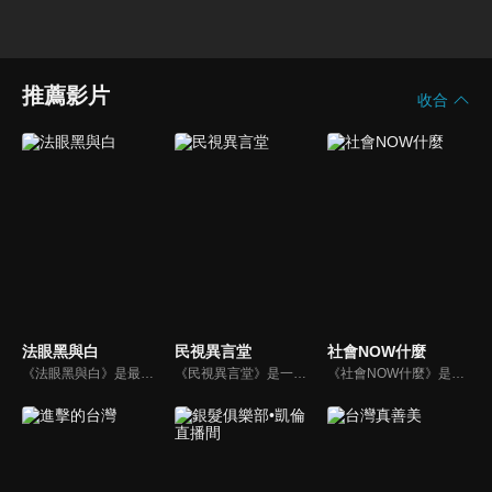
推薦影片
收合
法眼黑與白
民視異言堂
社會NOW什麼
《法眼黑與白》是最早也唯一以科學鑑識為基礎來談刑案的節目，內容以強調鑑識證據、法醫解剖、詳細辦案過程的精神，來呈現深入報導的專業度。以探究刑事案件為主軸，並以專題方式深度報導關於酒駕、毒品、虐童等社會問題。
《民視異言堂》是一個時事專題討論節目，內容包括是記者專訪的時事專題或生活話題。
《社會NOW什麼》是一檔探討社會案件、時事的節目，為你揭開社會案件的來龍去脈，犯罪人的心理解析。