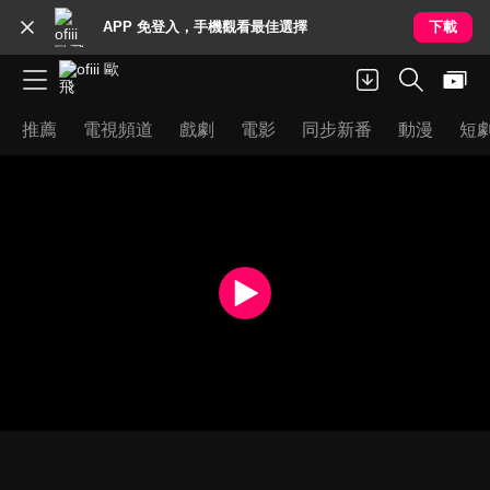
APP 免登入，手機觀看最佳選擇
下載
推薦
電視頻道
戲劇
電影
同步新番
動漫
短