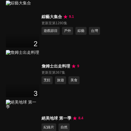
綜藝大集合
9.1
更新至第1280集
遊戲節目
戶外
綜藝
台灣
2
詹姆士出走料理
9
更新至第367集
烹飪
旅遊
美食
3
絕美地球 第一季
8.4
紀錄片
自然