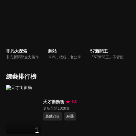
非凡大探索
到站
57新聞王
非凡新聞部全力製作的美食專題報導，用最專業的報導，帶你去尋找藏在大街小巷裡的頂級美食。
車鳴，啟程，老公車即將退役，這是它與司機的最後一天，一切沒什麼不同，卻又似乎不那麼一如往常。車門打開，這站要下車的會是什麼人？誰會上來？他們都帶著什麼樣的心情？司機終日問乘客要去哪裡，自己卻無處可去；老乘客的熟悉、新面孔的新奇與漠然，與司機交織出一趟充滿溫度的公車之旅。
「57新聞王」不管藍綠、只問黑白！找出社會亂象根源、挖掘官員的積習怠惰、找出政府看不到的人民痛苦！不受惡霸、官員、財閥的威脅利誘！永遠讓觀眾了解爭議事件的真相、勇敢捍衛公平正義！
綜藝排行榜
天才衝衝衝
9.3
更新至第1028集
遊戲節目
綜藝
1