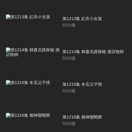
第1213集 紅衣小女孩
50
分鐘
第1214集 林森北路探秘 酒店牧師
50
分鐘
第1215集 冬瓜父子情
50
分鐘
第1216集 賴神變閣揆
50
分鐘