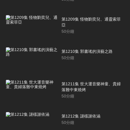
第1209集 怪物劉奕兒、通靈索菲
亞
50
分鐘
第1210集 郭書瑤的演藝之路
50
分鐘
第1211集 世大運音樂神童、貴婦
落難中東燒烤
50
分鐘
第1212集 謎樣謝依涵
50
分鐘