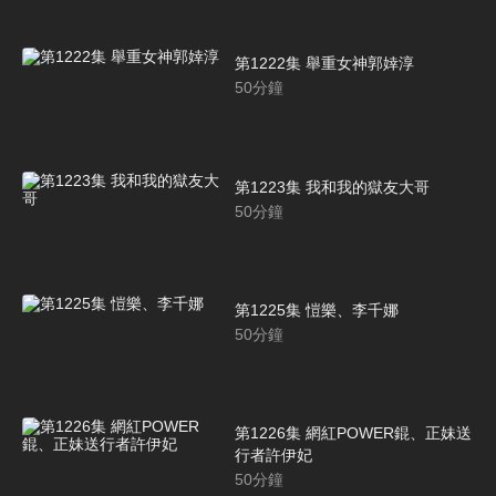
第1222集 舉重女神郭婞淳
50
分鐘
第1223集 我和我的獄友大哥
50
分鐘
第1225集 愷樂、李千娜
50
分鐘
第1226集 網紅POWER錕、正妹送
行者許伊妃
50
分鐘