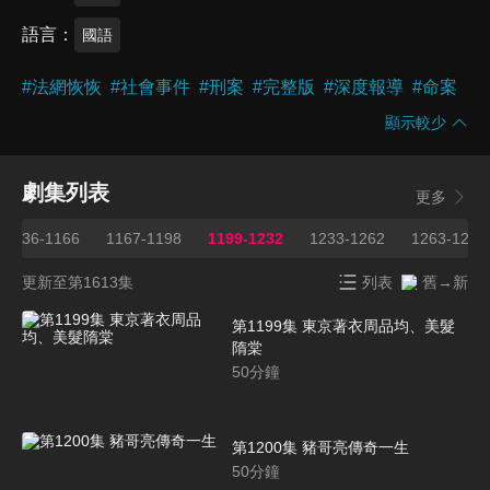
語言
國語
#
法網恢恢
#
社會事件
#
刑案
#
完整版
#
深度報導
#
命案
顯示較少
劇集列表
更多
1136-1166
1167-1198
1199-1232
1233-1262
1263-1295
更新至第1613集
列表
舊→新
第1199集 東京著衣周品均、美髮
隋棠
50
分鐘
第1200集 豬哥亮傳奇一生
50
分鐘