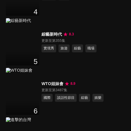
4
綜藝新時代
8.3
更新至第355集
實境秀
旅遊
綜藝
職場
5
WTO姐妹會
8.9
更新至第3487集
國際
談話性節目
綜藝
娛樂
6