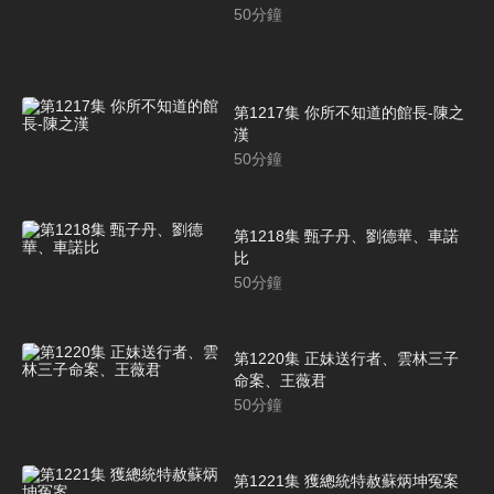
50
分鐘
第1217集 你所不知道的館長-陳之
漢
50
分鐘
第1218集 甄子丹、劉德華、車諾
比
50
分鐘
第1220集 正妹送行者、雲林三子
命案、王薇君
50
分鐘
第1221集 獲總統特赦蘇炳坤冤案