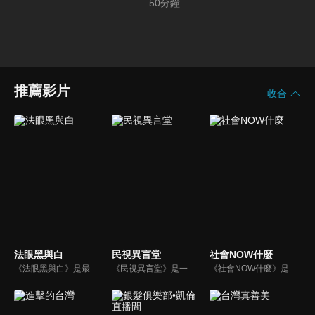
50
分鐘
推薦影片
收合
法眼黑與白
民視異言堂
社會NOW什麼
《法眼黑與白》是最早也唯一以科學鑑識為基礎來談刑案的節目，內容以強調鑑識證據、法醫解剖、詳細辦案過程的精神，來呈現深入報導的專業度。以探究刑事案件為主軸，並以專題方式深度報導關於酒駕、毒品、虐童等社會問題。
《民視異言堂》是一個時事專題討論節目，內容包括是記者專訪的時事專題或生活話題。
《社會NOW什麼》是一檔探討社會案件、時事的節目，為你揭開社會案件的來龍去脈，犯罪人的心理解析。