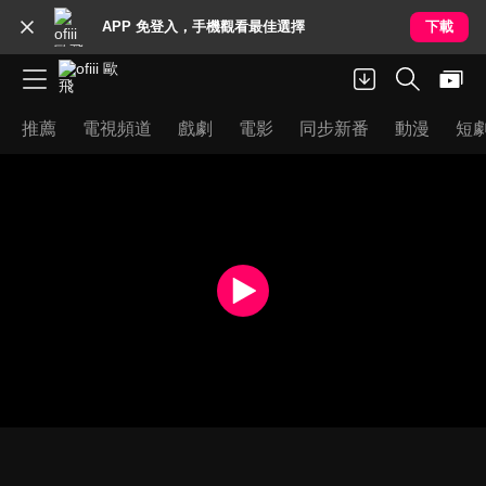
APP 免登入，手機觀看最佳選擇
下載
推薦
電視頻道
戲劇
電影
同步新番
動漫
短