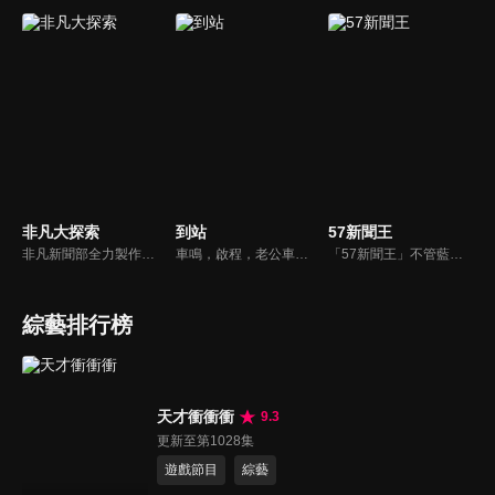
非凡大探索
到站
57新聞王
非凡新聞部全力製作的美食專題報導，用最專業的報導，帶你去尋找藏在大街小巷裡的頂級美食。
車鳴，啟程，老公車即將退役，這是它與司機的最後一天，一切沒什麼不同，卻又似乎不那麼一如往常。車門打開，這站要下車的會是什麼人？誰會上來？他們都帶著什麼樣的心情？司機終日問乘客要去哪裡，自己卻無處可去；老乘客的熟悉、新面孔的新奇與漠然，與司機交織出一趟充滿溫度的公車之旅。
「57新聞王」不管藍綠、只問黑白！找出社會亂象根源、挖掘官員的積習怠惰、找出政府看不到的人民痛苦！不受惡霸、官員、財閥的威脅利誘！永遠讓觀眾了解爭議事件的真相、勇敢捍衛公平正義！
綜藝排行榜
天才衝衝衝
9.3
更新至第1028集
遊戲節目
綜藝