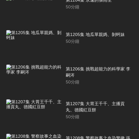
50
分鐘
第1205集 地瓜單親媽、剝蚵妹
50
分鐘
第1206集 挑戰超能力的科學家 李
嗣涔
50
分鐘
第1207集 大胃王千千、主播貢
丸、德國紅豆餅
50
分鐘
第1208集 警察故事之血染警徽 張