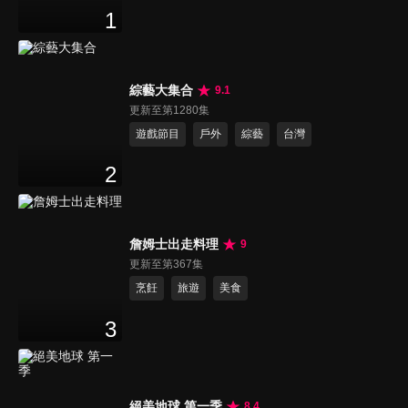
1
綜藝大集合
9.1
更新至第1280集
遊戲節目
戶外
綜藝
台灣
2
詹姆士出走料理
9
更新至第367集
烹飪
旅遊
美食
3
絕美地球 第一季
8.4