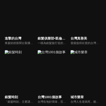
進擊的台灣
銀髮俱樂部•凱倫直播間
台灣真善美
東森財經新聞台製播的優質新聞深度報導節目，要為觀眾介紹台灣這片土地上各種平凡人的不平凡人生，製作單位踏遍寶島各個角落，為您訴說台灣在地的好故事！
一檔為銀髮族打造的生命紀實節目，分為三大單元：《銀髮笑談人生》透過深入訪談，聽見長輩們奮鬥一生的智慧與養生之道。《倫我陪伴你》以手機紀錄我與母親在病榻前的真情互動；《花絮篇》則記錄我病後重生的點滴過程，是獻給生命最真誠的禮物。如果讓您看得意猶未盡，那正是我們製作團隊最深的心願。
發掘值得欣賞的台灣社會人文自然議題，強調「大地情真，人心意善，自然唯美」；從默默行善或是為環保付出等人物故事、平民創業成功歷程到發掘台灣優美生態等善念議題，用鏡頭紀錄最珍貴的台灣之美。
銀髮時刻
台灣1001個故事
城市樂章
「銀髮時刻」主要講述臺灣銀髮族協會各分會之成立歷史，並介紹各分會之部門組成，以及訪問銀髮族各分會的重要核心人物，去瞭解這些人物背後所致力於推動的正向理念。希望透過本節目的介紹，讓銀髮長者可以透過協會這個平臺，追求樂活的銀髮人生。
台灣在地好美味，百年老店街頭小吃、宅配美食，美味關鍵其來有自，新鮮的食材、天然的佐料、外加動人的人生故事調味妝點，才成就出一道道難以忘懷的幸福美味，台灣1001個故事，說不完的故事，慢慢說給你聽！
台灣人生老病死，都跟衛生所息息相關，而在偏鄉地方，衛生所的存在就更是重要。在臺中市大肚區，共有5萬6千人，衛生所裡的5名護理師，就是所有居民的健康守門員，不僅要負責他們的看診、預防針接種，藉由日常的公衛業務、進而發現家庭問題，及時伸出援手，也是他們的重要使命。