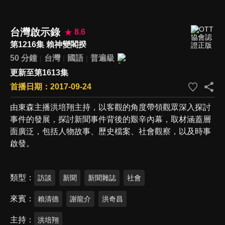
台灣啟示錄
8.6
第1216集 賴神變閣揆
50 分鐘
台灣
國語
普遍級
更新至第1613集
首播日期：2017-09-24
由東森主播洪培翔主持，以客觀的角度帶領觀眾深入探討
事件的發展，探討新聞事件背後的艱辛內幕，取材涵蓋層
面廣泛，包括人物故事、歷史檔案、社會觀察，以及時事
啟發。
類型
訪談
新聞
新聞雜誌
社會
來賓
賴清德
謝龍介
洪奇昌
主持
洪培翔