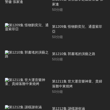
家逢
50
分鐘
第1209集 怪物劉奕兒、通靈索菲
亞
50
分鐘
第1210集 郭書瑤的演藝之路
50
分鐘
第1211集 世大運音樂神童、貴婦
落難中東燒烤
50
分鐘
第1212集 謎樣謝依涵