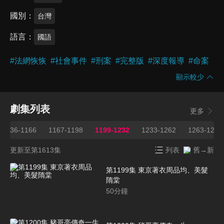
國別
台灣
語言
國語
#
法網恢恢
#
社會事件
#
刑案
#
完整版
#
深度報導
#
命案
顯示較少
劇集列表
更多
1136-1166
1167-1198
1199-1232
1233-1262
1263-1295
更新至第1613集
列表
舊→新
第1199集 東京著衣周品均、美髮
隋棠
50
分鐘