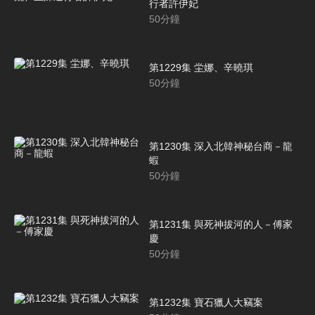
行者許伊妃
50
分鐘
第1229集 坣娜、辛曉琪
50
分鐘
第1230集 深入北韓神秘台商－龍
蝦
50
分鐘
第1231集 與死神拔河的人－傅家
慶
50
分鐘
第1232集 寶石獵人大竊案