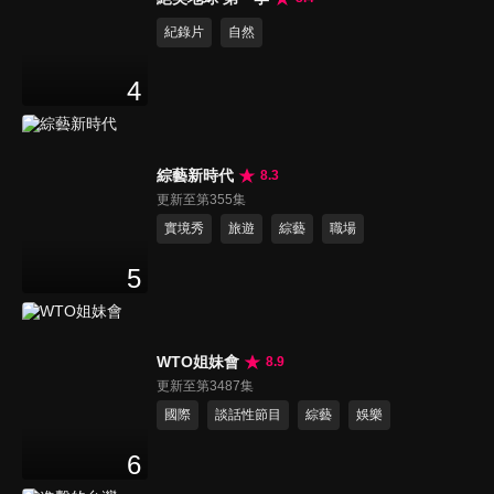
紀錄片
自然
4
綜藝新時代
8.3
更新至第355集
實境秀
旅遊
綜藝
職場
5
WTO姐妹會
8.9
更新至第3487集
國際
談話性節目
綜藝
娛樂
6