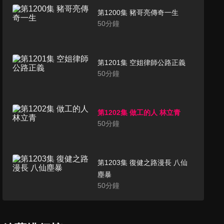
第1200集 豬哥亮傳奇一生
50
分鐘
第1201集 空姐律師公路正義
50
分鐘
第1202集 做工的人 林立青
50
分鐘
第1203集 復健之路漫長 八仙
塵暴
50
分鐘
第1204集 永遠的張雨生
50
分鐘