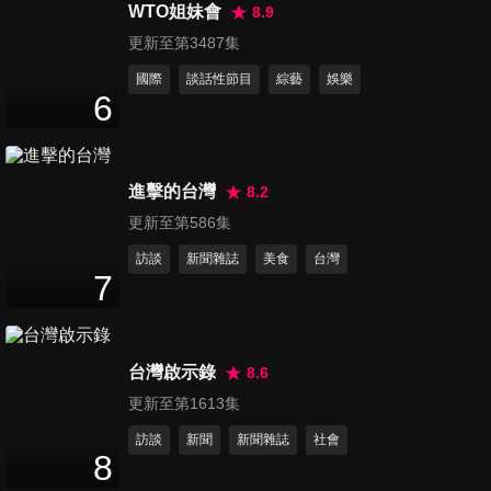
50
分鐘
WTO姐妹會
8.9
更新至第3487集
國際
談話性節目
綜藝
娛樂
第1214集 林森北路探秘 酒店
6
牧師
50
分鐘
進擊的台灣
8.2
第1215集 冬瓜父子情
50
分鐘
更新至第586集
訪談
新聞雜誌
美食
台灣
7
第1216集 賴神變閣揆
50
分鐘
台灣啟示錄
8.6
更新至第1613集
第1217集 你所不知道的館長-
訪談
新聞
新聞雜誌
社會
陳之漢
8
50
分鐘