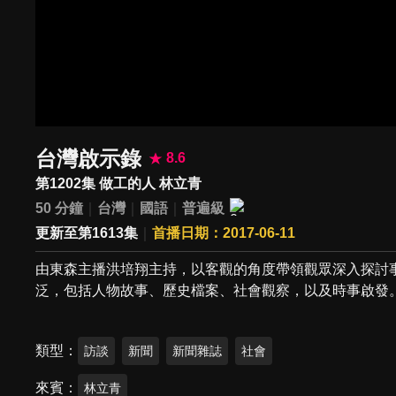
台灣啟示錄
8.6
第1202集 做工的人 林立青
50 分鐘
台灣
國語
普遍級
更新至第1613集
首播日期：2017-06-11
由東森主播洪培翔主持，以客觀的角度帶領觀眾深入探討
泛，包括人物故事、歷史檔案、社會觀察，以及時事啟發
類型
訪談
新聞
新聞雜誌
社會
來賓
林立青