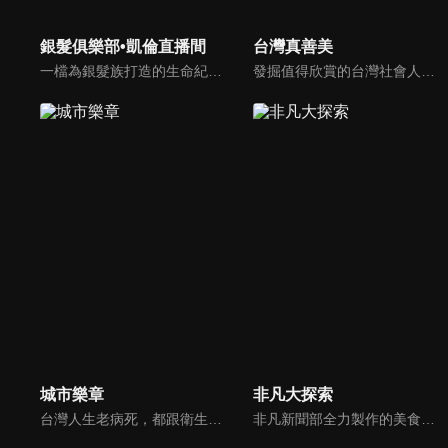
銀髮俱樂部•凱倫直播間
台灣真善美
一檔為銀髮族打造的生命紀實節目，分為三大單元：《銀髮笑談人生》透過深入訪談，聽見長輩們奮鬥一生的智慧與養生之道。《倫我陪伴你》以手機紀錄我與母親在病榻前的真情互動；《花絮篇》則記錄我病後重生的點滴過程，是獻給生命最真誠的禮物。如果讓您看得意猶未盡，那正是我們製作團隊最深的心願。
發掘值得欣賞的台灣社會人文自然議題，強調「大地情真，人心意善，自然唯美」；從默默行善或是為環保付出等人物故事、平民創業成功歷程到發掘台灣優美生態等善念議題，用鏡頭紀錄最珍貴的台灣之美。
城市樂章
非凡大探索
台灣人生老病死，都跟衛生所息息相關，而在偏鄉地方，衛生所的存在就更是重要。在臺中市大肚區，共有5萬6千人，衛生所裡的5名護理師，就是所有居民的健康守門員，不僅要負責他們的看診、預防針接種，藉由日常的公衛業務、進而發現家庭問題，及時伸出援手，也是他們的重要使命。
非凡新聞部全力製作的美食專題報導，用最專業的報導，帶你去尋找藏在大街小巷裡的頂級美食。