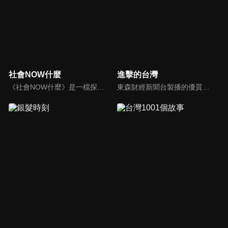
社會NOW什麼
進擊的台灣
《社會NOW什麼》是一檔探討社會案件、時事的節目，為你揭開社會案件的來龍去脈，犯罪人的心理解析。
東森財經新聞台製播的優質新聞深度報導節目，要為觀眾介紹台灣這片土地上各種平凡人的不平凡人生，製作單位踏遍寶島各個角落，為您訴說台灣在地的好故事！