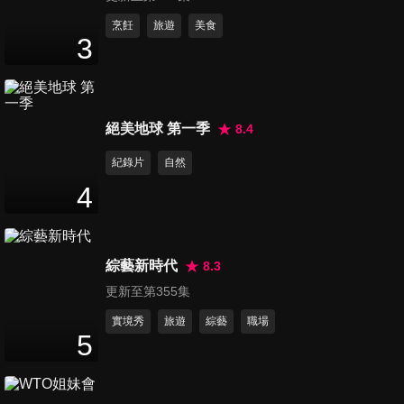
第1209集 怪物劉奕兒、通靈索
烹飪
旅遊
美食
3
菲亞
50
分鐘
第1210集 郭書瑤的演藝之路
絕美地球 第一季
8.4
50
分鐘
紀錄片
自然
4
第1211集 世大運音樂神童、貴
婦落難中東燒烤
50
分鐘
綜藝新時代
8.3
更新至第355集
第1212集 謎樣謝依涵
50
分鐘
實境秀
旅遊
綜藝
職場
5
第1213集 紅衣小女孩