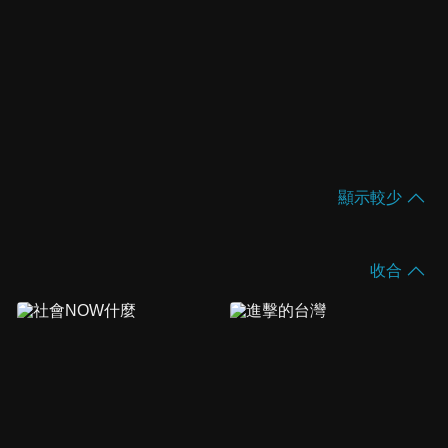
顯示較少
收合