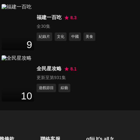
第1218集 甄子丹、劉德華、車
福建一百吃
諾比
8.3
50
分鐘
全30集
紀錄片
文化
中國
美食
第1220集 正妹送行者、雲林三
9
子命案、王薇君
50
分鐘
全民星攻略
8.1
第1221集 獲總統特赦蘇炳坤冤
更新至第931集
案
50
分鐘
遊戲節目
綜藝
10
第1222集 舉重女神郭婞淳
50
分鐘
第1223集 我和我的獄友大哥
務條款
聯絡客服
ofiii lt’s all free