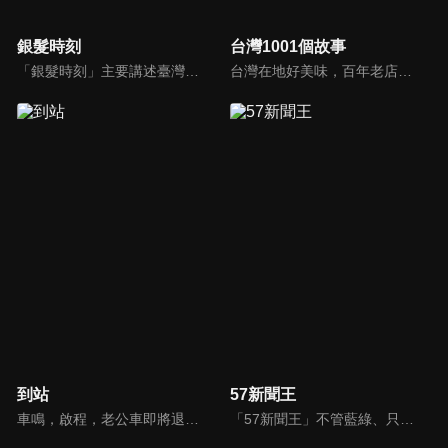
銀髮時刻
台灣1001個故事
「銀髮時刻」主要講述臺灣銀髮族協會各分會之成立歷史，並介紹各分會之部門組成，以及訪問銀髮族各分會的重要核心人物，去瞭解這些人物背後所致力於推動的正向理念。希望透過本節目的介紹，讓銀髮長者可以透過協會這個平臺，追求樂活的銀髮人生。
台灣在地好美味，百年老店街頭小吃、宅配美食，美味關鍵其來有自，新鮮的食材、天然的佐料、外加動人的人生故事調味妝點，才成就出一道道難以忘懷的幸福美味，台灣1001個故事，說不完的故事，慢慢說給你聽！
到站
57新聞王
車鳴，啟程，老公車即將退役，這是它與司機的最後一天，一切沒什麼不同，卻又似乎不那麼一如往常。車門打開，這站要下車的會是什麼人？誰會上來？他們都帶著什麼樣的心情？司機終日問乘客要去哪裡，自己卻無處可去；老乘客的熟悉、新面孔的新奇與漠然，與司機交織出一趟充滿溫度的公車之旅。
「57新聞王」不管藍綠、只問黑白！找出社會亂象根源、挖掘官員的積習怠惰、找出政府看不到的人民痛苦！不受惡霸、官員、財閥的威脅利誘！永遠讓觀眾了解爭議事件的真相、勇敢捍衛公平正義！