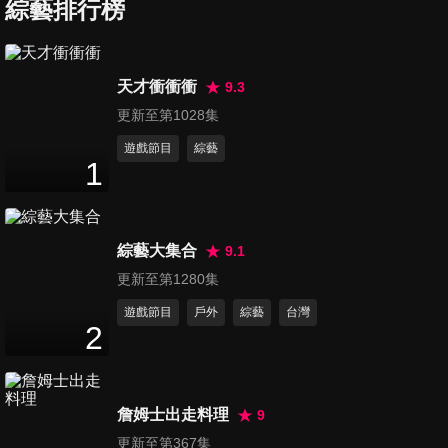
綜藝排行榜
第1205集 地瓜單親媽、剝蚵妹
天才衝衝衝
9.3
50
分鐘
更新至第1028集
遊戲節目
綜藝
1
第1206集 挑戰超能力的科學家
李嗣涔
50
分鐘
綜藝大集合
9.1
第1207集 大胃王千千、主播貢
更新至第1280集
丸、德國紅豆餅
遊戲節目
戶外
綜藝
台灣
50
分鐘
2
第1208集 警察故事之血染警徽
張家逢
詹姆士出走料理
9
50
分鐘
更新至第367集