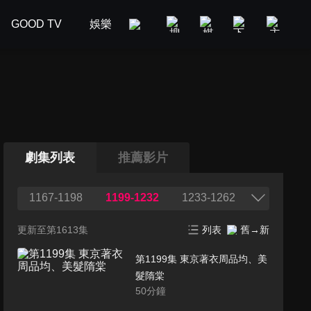
GOOD TV
娛樂
美食旅遊
新聞政論
汽車
劇集列表
推薦影片
1167-1198
1199-1232
1233-1262
更新至第1613集
列表
舊→新
第1199集 東京著衣周品均、美
髮隋棠
50
分鐘