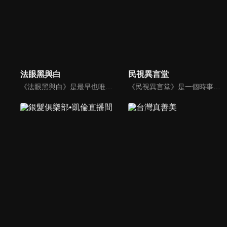
法眼黑與白
民視異言堂
《法眼黑與白》是最早也唯一以科學鑑識為基礎來談刑案的節目，內容以強調鑑識證據、法醫解剖、詳細辦案過程的精神，來呈現深入報導的專業度。以探究刑事案件為主軸，並以專題方式深度報導關於酒駕、毒品、虐童等社會問題。
《民視異言堂》是一個時事專題討論節目，內容包括是記者專訪的時事專題或生活話題。