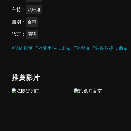
主持
洪培翔
國別
台灣
語言
國語
#
法網恢恢
#
社會事件
#
刑案
#
完整版
#
深度報導
#
命案
推薦影片