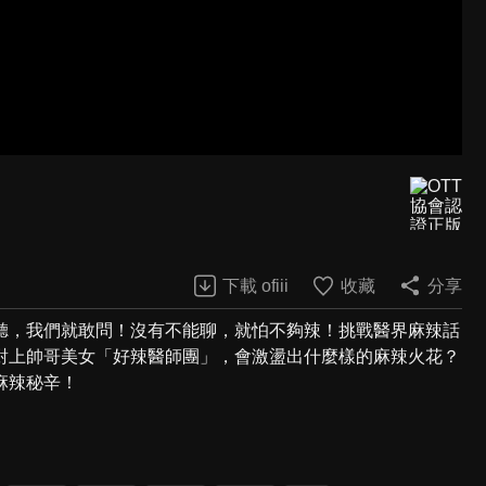
下載 ofiii
收藏
分享
聽，我們就敢問！沒有不能聊，就怕不夠辣！挑戰醫界麻辣話
對上帥哥美女「好辣醫師團」，會激盪出什麼樣的麻辣火花？
麻辣秘辛！