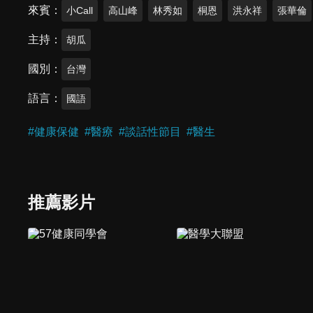
來賓
小Call
高山峰
林秀如
桐恩
洪永祥
張華倫
主持
胡瓜
國別
台灣
語言
國語
#
健康保健
#
醫療
#
談話性節目
#
醫生
推薦影片