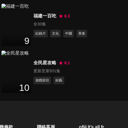
第793集 體內致命內傷，讓人
福建一百吃
措手不及好害怕？！
8.3
47
分鐘
全30集
紀錄片
文化
中國
美食
第794集 身體最愛出難題，醫
9
師燒破腦袋也難查出病？！
46
分鐘
全民星攻略
8.1
第795集 錯誤觀念掛嘴邊，當
更新至第931集
心毀了你的人生？！
47
分鐘
遊戲節目
綜藝
10
第801集 醫療小學堂！健康知
識大會考，你都會嗎？！
47
分鐘
第802集 健康糾察隊！這些疾
務條款
聯絡客服
ofiii lt’s all free