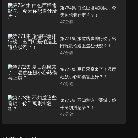
第764集 白色巨塔電影院，今
天你想看什麼片？！
47
分鐘
第771集 旅遊瞎事排行榜，出
門玩最怕遇上這些狀況？！
47
分鐘
第772集 夏日惡魔來了！溫度
狂飆小心熱傷害上身？！
47
分鐘
第773集 不知道這些關鍵，你
千萬別掛急診？！
47
分鐘
第774集 放下你手上的垃圾食