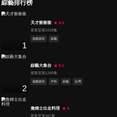
物，2019新興超級食物來報
綜藝排行榜
47
分鐘
到！
第775集 再忙也別忽略，錯過
天才衝衝衝
9.3
當心後悔一輩子？！
更新至第1028集
47
分鐘
遊戲節目
綜藝
1
第776集 這些該被急救的台灣
醫療數據？！
47
分鐘
綜藝大集合
9.1
第777集 揪出體內麻煩人物，
更新至第1280集
身體毛病都是「它」害的？！
遊戲節目
戶外
綜藝
台灣
47
分鐘
2
第778集 身體與惡的距離！疾
病好壞只有一線之隔？！
詹姆士出走料理
9
47
分鐘
更新至第367集