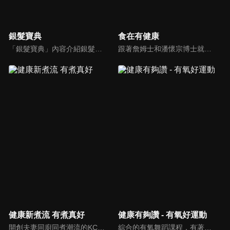
銀髮寶典
食在有健康
「銀髮寶典」內容介紹銀髮族相關的醫療知識，讓爺爺奶奶們能了解銀髮族常見的疾病、或是身體常遇到的問題，並邀請專業的醫師上節目解答，詳細深入且淺顯易懂的方式講述給各位爺爺奶奶們。為銀髮族的身體健康預防把關，讓爺爺奶奶能有一個樂活的退休生活。
跟著詹姆士和潘懷宗博士就能輕鬆學料理！只是品嚐美食之餘，身體健康也要懂得把關，每集都會傳授生活健康資訊，破除一般飲食迷思，讓大家吃得美味、活得健康！
健康新煮流 有煮真好
健康有夠讚 - 有氧好運動
開創夫妻同廚同煮潮流的KC夫婦，繼《健康醫食代》後，走出攝影棚，帶大家全台走透透，發掘上帝賞賜的美味食材，內容融合新加坡南洋風和客家純樸味，加上台灣獨特的閩南風情，互相激盪交織出的火花，打造出獨一無二的美食節目。
綜合的有氧舞蹈課程，有著多元舞蹈搭配上輕快的音樂，踩踏著有氧的步伐，從頭到腳喚醒身體的肌肉，不只是雕塑美美的身材也能夠讓身心靈都暢快健康，跟上我們的腳步一起踏上有氧好運動，讓你更加活力滿滿，快樂享瘦！