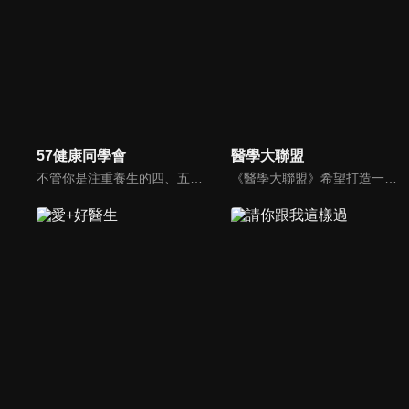
57健康同學會
醫學大聯盟
不管你是注重養生的四、五年級，還是邁入熟男熟女的六年級生，或是充滿活力的七年級生，主播隋安德、許晶晶和醫藥記者及健康專家，要告訴大家自己的身體密碼，讓你健康滿分！
《醫學大聯盟》希望打造一個知性趣味的平台，讓觀眾在輕鬆間了解正確的健康資訊，幫助自己和家人打造更健康的生活習慣。