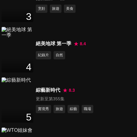
第779集 「救」是個問題？你
烹飪
旅遊
美食
3
所不知道的醫療兩難處？！
47
分鐘
第780集 一字就能斷你病，身
絕美地球 第一季
8.4
體毛病代表字報你知！！
47
分鐘
紀錄片
自然
4
第786集 這些疾病死亡率比你
想像中高？！
47
分鐘
綜藝新時代
8.3
更新至第355集
第787集 賺翻？累翻？夏季這
些門診人塞爆！！
實境秀
旅遊
綜藝
職場
5
47
分鐘
第788集 女人三大關鍵期 天天