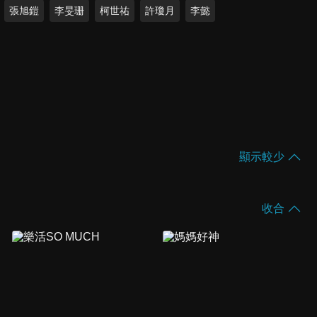
張旭鎧
李旻珊
柯世祐
許瓊月
李懿
顯示較少
收合