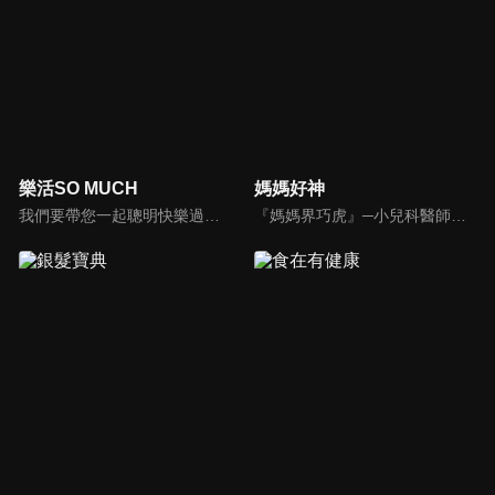
樂活SO MUCH
媽媽好神
我們要帶您一起聰明快樂過生活！由聰明生活家張雅芳主持的健康休閒資訊類節目，主題式介紹探討各種飲食、保健、醫學、休閒、民生、環保等，各種國人關心的樂活新訊，讓觀眾朋友一同感受快樂、用心過生活，其實就是那麼的簡單。
『媽媽界巧虎』─小兒科醫師黃瑽寧，『國民媽媽』─鍾欣凌，兩人領軍擁有十八般武藝的好神媽媽團，為全台媽媽們發聲，所有育兒新知，家庭秘辛，全家大小健康，都會在《媽媽好神》一一解惑！