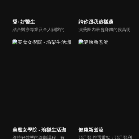
愛+好醫生
請你跟我這樣過
結合醫療專業及全人關懷的新型態節目，主持人黃瑽寧醫師親訪家庭，跨領域醫療顧問團全方位檢視，提供最完整、實用和正確的資訊來守護孩子的健康。
演藝圈內最會賺錢的侯昌明，以親身經歷教你理財；採訪經歷豐沛的黃文華，把所見所聞通通報你哉。不論是理財知識、兩性問題、生活資訊，完全貼近市井小民的所需所求，保證讓你生活過更好！
美魔女學院 - 瑜樂生活珈
健康新煮流
維持好體態的瑜珈課程，有著豐富的瑜珈姿勢，伸展筋骨舒緩全身疲勞，緊緻肌肉線條，不只能雕塑美美的身材也能夠讓身心靈都暢快健康，跟上我們的腳步一起踏上瑜樂生活珈，輕鬆好上手，快樂享瘦！
頭足類 挑選重點：頭足類利用清洗時去除內臟可以降低膽固醇的攝取。挑選雙眼清澈明亮，眼球稍微凸出，肉質結實有彈性為佳。身體具透明感，觸腕或是吸盤一碰到活體就會吸附住便是新鮮的。