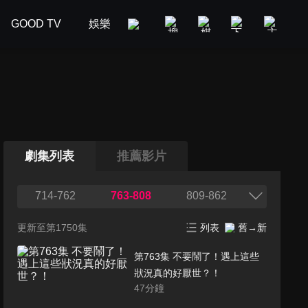
GOOD TV
娛樂
美食旅遊
新聞政論
汽車
劇集列表
推薦影片
714-762
763-808
809-862
更新至第1750集
列表
舊→新
第763集 不要鬧了！遇上這些
狀況真的好厭世？！
47
分鐘