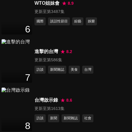
都得面對的隱形惡夢？！
WTO姐妹會
8.9
47
分鐘
更新至第3487集
國際
談話性節目
綜藝
娛樂
第789集 都是體質惹的禍？醫
6
師也會遇到這種事？！
47
分鐘
進擊的台灣
8.2
第790集 為什麼疾病越來越
更新至第586集
多？都是生活太好造成的？！
47
分鐘
訪談
新聞雜誌
美食
台灣
7
第791集 上班族好心酸！存款
沒漲，醫藥費一直漲？！
47
分鐘
台灣啟示錄
8.6
更新至第1613集
第792集 醫師眼中NG的動作！
訪談
新聞
新聞雜誌
社會
習慣比想像中恐怖？！
8
47
分鐘