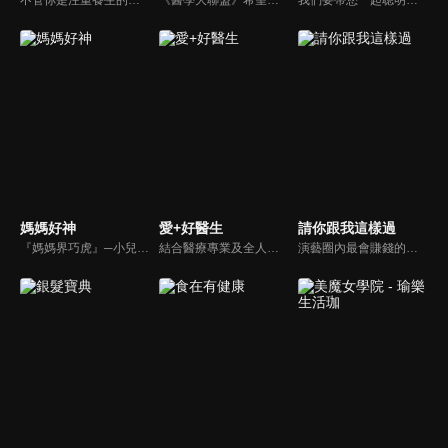
媽媽好神
愛+好醫生
請你跟我這樣過
『媽媽界巧虎』─小兒科醫師黃瑽寧，『國民媽媽』─鍾欣凌，兩人領軍擁有十八般武藝的好神媽媽團，為全台媽媽們發聲，所有育兒新知，家庭秘辛，全家大小健康，都會在《媽媽好神》一一解惑！
結合醫療專業及全人關懷的新型態節目，主持人黃瑽寧醫師親訪家庭，跨領域醫療顧問團全方位檢視，提供最完整、實用和正確的資訊來守護孩子的健康。
演藝圈內最會賺錢的侯昌明，以親身經歷教你理財；採訪經歷豐沛的黃文華，把所見所聞通通報你哉。不論是理財知識、兩性問題、生活資訊，完全貼近市井小民的所需所求，保證讓你生活過更好！