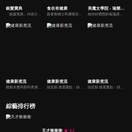
銀髮寶典
食在有健康
美魔女學院 - 瑜樂生活珈
「銀髮寶典」內容介紹銀髮族相關的醫療知識，讓爺爺奶奶們能了解銀髮族常見的疾病、或是身體常遇到的問題，並邀請專業的醫師上節目解答，詳細深入且淺顯易懂的方式講述給各位爺爺奶奶們。為銀髮族的身體健康預防把關，讓爺爺奶奶能有一個樂活的退休生活。
跟著詹姆士和潘懷宗博士就能輕鬆學料理！只是品嚐美食之餘，身體健康也要懂得把關，每集都會傳授生活健康資訊，破除一般飲食迷思，讓大家吃得美味、活得健康！
維持好體態的瑜珈課程，有著豐富的瑜珈姿勢，伸展筋骨舒緩全身疲勞，緊緻肌肉線條，不只能雕塑美美的身材也能夠讓身心靈都暢快健康，跟上我們的腳步一起踏上瑜樂生活珈，輕鬆好上手，快樂享瘦！
健康新煮流
健康新煮流
健康新煮流
開創夫妻同廚同煮潮流的KC夫婦，繼《健康醫食代》後，走出攝影棚，帶大家全台走透透，發掘上帝賞賜的美味食材，內容融合新加坡南洋風和客家純樸味，加上台灣獨特的閩南風情，互相激盪交織出的火花，打造出獨一無二的美食節目。
頭足類 挑選重點：頭足類利用清洗時去除內臟可以降低膽固醇的攝取。挑選雙眼清澈明亮，眼球稍微凸出，肉質結實有彈性為佳。身體具透明感，觸腕或是吸盤一碰到活體就會吸附住便是新鮮的。
頭足類 挑選重點：頭足類利用清洗時去除內臟可以降低膽固醇的攝取。挑選雙眼清澈明亮，眼球稍微凸出，肉質結實有彈性為佳。身體具透明感，觸腕或是吸盤一碰到活體就會吸附住便是新鮮的。
綜藝排行榜
天才衝衝衝
9.3