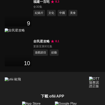
福建一百吃
8.3
全30集
紀錄片
文化
中國
美食
9
全民星攻略
8.1
更新至第931集
遊戲節目
綜藝
10
下載 ofiii APP