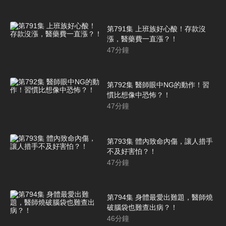
第791集 上班族好心酸！存款沒
漲，醫藥費一直漲？！
47
分鐘
第792集 醫師眼中NG的動作！習
慣比想像中恐怖？！
47
分鐘
第793集 體內致命內傷，讓人措手
不及好害怕？！
47
分鐘
第794集 身體最愛出難題，醫師燒
破腦袋也難查出病？！
46
分鐘