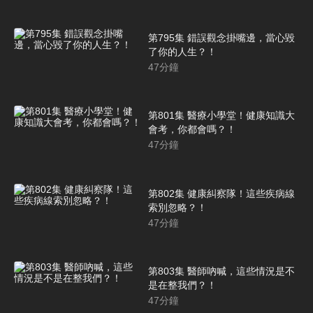
第795集 錯誤觀念掛嘴邊，當心毀
了你的人生？！
47
分鐘
第801集 醫療小學堂！健康知識大
會考，你都會嗎？！
47
分鐘
第802集 健康糾察隊！這些疾病線
索別忽略？！
47
分鐘
第803集 醫師吶喊，這些情況是不
是在整我們？！
47
分鐘