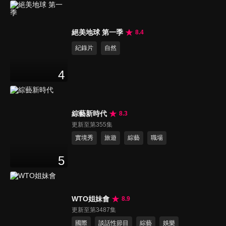
絕美地球 第一季
8.4
紀錄片
自然
4
綜藝新時代
8.3
更新至第355集
實境秀
旅遊
綜藝
職場
5
WTO姐妹會
8.9
更新至第3487集
國際
談話性節目
綜藝
娛樂