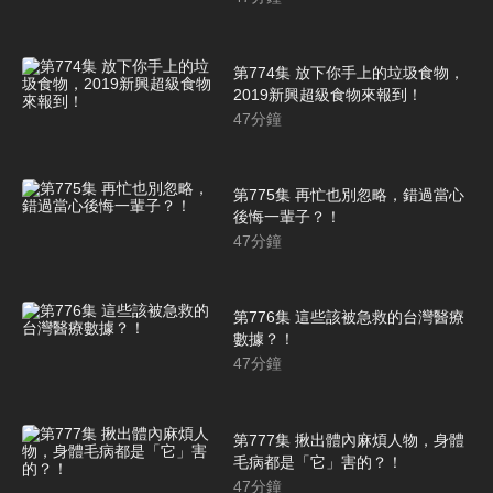
第774集 放下你手上的垃圾食物，
2019新興超級食物來報到！
47
分鐘
第775集 再忙也別忽略，錯過當心
後悔一輩子？！
47
分鐘
第776集 這些該被急救的台灣醫療
數據？！
47
分鐘
第777集 揪出體內麻煩人物，身體
毛病都是「它」害的？！
47
分鐘