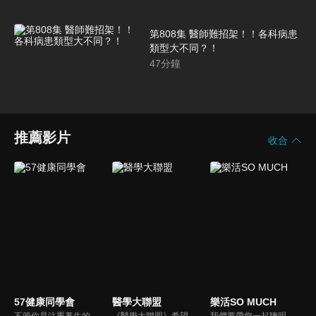
第808集 醫師難招架！！各科病患
類型大不同？！
47
分鐘
推薦影片
收合
57健康同學會
醫學大聯盟
樂活SO MUCH
不管你是注重養生的四、五年級，還是邁入熟男熟女的六年級生，或是充滿活力的七年級生，主播隋安德、許晶晶和醫藥記者及健康專家，要告訴大家自己的身體密碼，讓你健康滿分！
《醫學大聯盟》希望打造一個知性趣味的平台，讓觀眾在輕鬆間了解正確的健康資訊，幫助自己和家人打造更健康的生活習慣。
我們要帶您一起聰明快樂過生活！由聰明生活家張雅芳主持的健康休閒資訊類節目，主題式介紹探討各種飲食、保健、醫學、休閒、民生、環保等，各種國人關心的樂活新訊，讓觀眾朋友一同感受快樂、用心過生活，其實就是那麼的簡單。