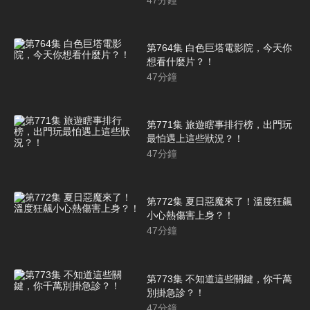
第764集 白色巨塔電影院，今天你
想看什麼片？！
47
分鐘
第771集 旅遊瞎事排行榜，出門玩
最怕遇上這些狀況？！
47
分鐘
第772集 夏日惡魔來了！溫度狂飆
小心熱傷害上身？！
47
分鐘
第773集 不知道這些關鍵，你千萬
別掛急診？！
47
分鐘