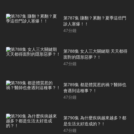
第787集 賺翻？累翻？夏季這些門
診人塞爆！！
47
分鐘
第788集 女人三大關鍵期 天天都得
面對的隱形惡夢？！
47
分鐘
第789集 都是體質惹的禍？醫師也
會遇到這種事？！
47
分鐘
第790集 為什麼疾病越來越多？都
是生活太好造成的？！
47
分鐘