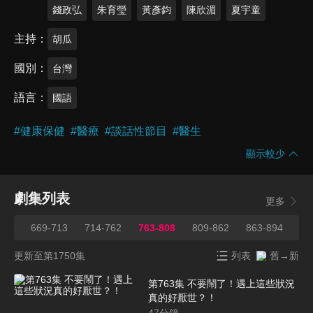
錢政弘
朱育瑩
黃彥鈞
陳欣湄
夏宇童
主持
胡瓜
國別
台灣
語言
國語
#
健康保健
#
醫療
#
談話性節目
#
醫生
顯示較少
劇集列表
更多
668
669-713
714-762
763-808
809-862
863-894
89
更新至第1750集
列表
舊→新
第763集 不要鬧了！遇上這些狀況
真的好厭世？！
47
分鐘