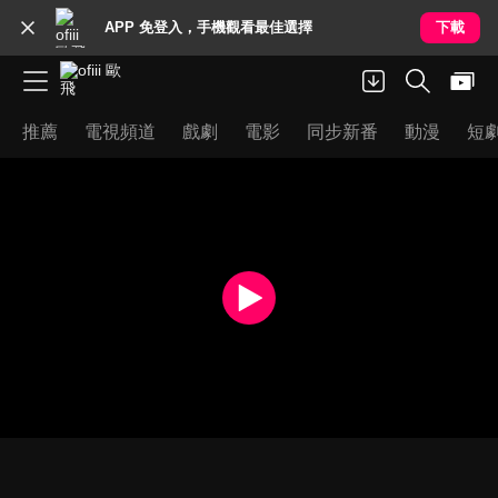
APP 免登入，手機觀看最佳選擇
下載
推薦
電視頻道
戲劇
電影
同步新番
動漫
短