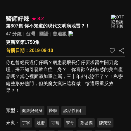
醫師好辣
8.2
第807集 你不知道的現代文明病地雷？！
47 分鐘
台灣
國語
普遍級
更新至第1750集
首播日期：2019-09-10
你也曾經長過疔仔嗎？病患屁股長疔仔要求醫生開刀處
理，殊不知引發敗血症上身？！你喜歡立刻有感的美白產
品嗎？當心裡面添加重金屬，三十年都代謝不了？！私密
處整形好熱門，但美魔女瘋狂這樣做，慘遭嚴重反效
果？！
類型
健康與健身
醫學
談話性節目
來賓
丁寧
姚蜜
可蕎
宋哥
鄭丞傑
陳榮堅