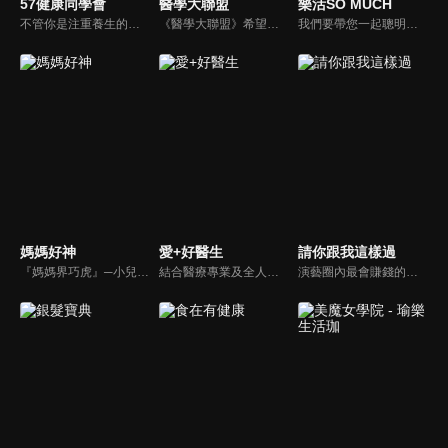
57健康同學會
醫學大聯盟
樂活SO MUCH
不管你是注重養生的四、五年級，還是邁入熟男熟女的六年級生，或是充滿活力的七年級生，主播隋安德、許晶晶和醫藥記者及健康專家，要告訴大家自己的身體密碼，讓你健康滿分！
《醫學大聯盟》希望打造一個知性趣味的平台，讓觀眾在輕鬆間了解正確的健康資訊，幫助自己和家人打造更健康的生活習慣。
我們要帶您一起聰明快樂過生活！由聰明生活家張雅芳主持的健康休閒資訊類節目，主題式介紹探討各種飲食、保健、醫學、休閒、民生、環保等，各種國人關心的樂活新訊，讓觀眾朋友一同感受快樂、用心過生活，其實就是那麼的簡單。
媽媽好神
愛+好醫生
請你跟我這樣過
『媽媽界巧虎』─小兒科醫師黃瑽寧，『國民媽媽』─鍾欣凌，兩人領軍擁有十八般武藝的好神媽媽團，為全台媽媽們發聲，所有育兒新知，家庭秘辛，全家大小健康，都會在《媽媽好神》一一解惑！
結合醫療專業及全人關懷的新型態節目，主持人黃瑽寧醫師親訪家庭，跨領域醫療顧問團全方位檢視，提供最完整、實用和正確的資訊來守護孩子的健康。
演藝圈內最會賺錢的侯昌明，以親身經歷教你理財；採訪經歷豐沛的黃文華，把所見所聞通通報你哉。不論是理財知識、兩性問題、生活資訊，完全貼近市井小民的所需所求，保證讓你生活過更好！