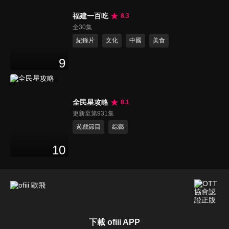
福建一百吃
8.3
全30集
紀錄片
文化
中國
美食
9
全民星攻略
8.1
更新至第931集
遊戲節目
綜藝
10
下載 ofiii APP