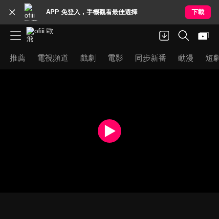
APP 免登入，手機觀看最佳選擇
下載
推薦
電視頻道
戲劇
電影
同步新番
動漫
短