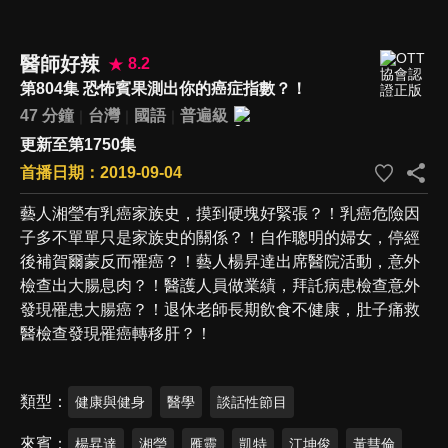
醫師好辣
8.2
第804集 恐怖賓果測出你的癌症指數？！
47 分鐘
台灣
國語
普遍級
更新至第1750集
首播日期：2019-09-04
藝人湘瑩有乳癌家族史，摸到硬塊好緊張？！乳癌危險因
子多不單單只是家族史的關係？！自作聰明的婦女，停經
後補賀爾蒙反而罹癌？！藝人楊昇達出席醫院活動，意外
檢查出大腸息肉？！醫護人員做業績，拜託病患檢查意外
發現罹患大腸癌？！退休老師長期飲食不健康，肚子痛救
醫檢查發現罹癌轉移肝？！
類型
健康與健身
醫學
談話性節目
來賓
楊昇達
湘瑩
雁靈
凱特
江坤俊
黃彗倫