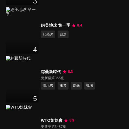
3
絕美地球 第一季
8.4
紀錄片
自然
4
綜藝新時代
8.3
更新至第355集
實境秀
旅遊
綜藝
職場
5
WTO姐妹會
8.9
更新至第3487集