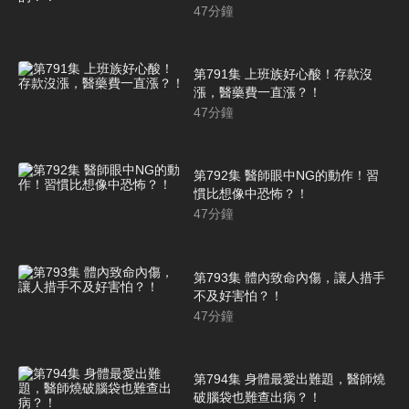
47
分鐘
第791集 上班族好心酸！存款沒
漲，醫藥費一直漲？！
47
分鐘
第792集 醫師眼中NG的動作！習
慣比想像中恐怖？！
47
分鐘
第793集 體內致命內傷，讓人措手
不及好害怕？！
47
分鐘
第794集 身體最愛出難題，醫師燒
破腦袋也難查出病？！