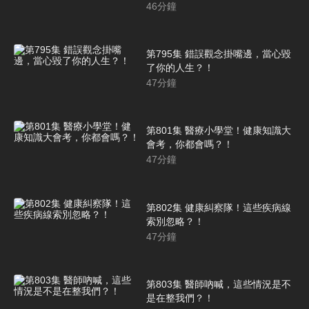
46
分鐘
第795集 錯誤觀念掛嘴邊，當心毀
了你的人生？！
47
分鐘
第801集 醫療小學堂！健康知識大
會考，你都會嗎？！
47
分鐘
第802集 健康糾察隊！這些疾病線
索別忽略？！
47
分鐘
第803集 醫師吶喊，這些情況是不
是在整我們？！