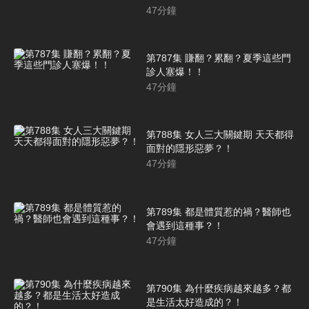
47
分鐘
第787集 賺翻？累翻？夏季這些門
診人塞爆！！
47
分鐘
第788集 女人三大關鍵期 天天都得
面對的隱形惡夢？！
47
分鐘
第789集 都是體質惹的禍？醫師也
會遇到這種事？！
47
分鐘
第790集 為什麼疾病越來越多？都
是生活太好造成的？！