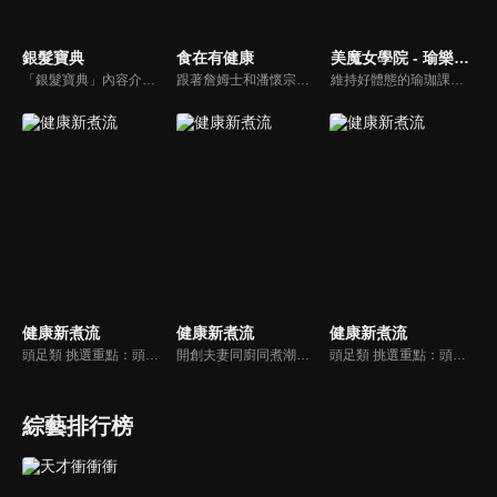
銀髮寶典
食在有健康
美魔女學院 - 瑜樂生活珈
「銀髮寶典」內容介紹銀髮族相關的醫療知識，讓爺爺奶奶們能了解銀髮族常見的疾病、或是身體常遇到的問題，並邀請專業的醫師上節目解答，詳細深入且淺顯易懂的方式講述給各位爺爺奶奶們。為銀髮族的身體健康預防把關，讓爺爺奶奶能有一個樂活的退休生活。
跟著詹姆士和潘懷宗博士就能輕鬆學料理！只是品嚐美食之餘，身體健康也要懂得把關，每集都會傳授生活健康資訊，破除一般飲食迷思，讓大家吃得美味、活得健康！
維持好體態的瑜珈課程，有著豐富的瑜珈姿勢，伸展筋骨舒緩全身疲勞，緊緻肌肉線條，不只能雕塑美美的身材也能夠讓身心靈都暢快健康，跟上我們的腳步一起踏上瑜樂生活珈，輕鬆好上手，快樂享瘦！
健康新煮流
健康新煮流
健康新煮流
頭足類 挑選重點：頭足類利用清洗時去除內臟可以降低膽固醇的攝取。挑選雙眼清澈明亮，眼球稍微凸出，肉質結實有彈性為佳。身體具透明感，觸腕或是吸盤一碰到活體就會吸附住便是新鮮的。
開創夫妻同廚同煮潮流的KC夫婦，繼《健康醫食代》後，走出攝影棚，帶大家全台走透透，發掘上帝賞賜的美味食材，內容融合新加坡南洋風和客家純樸味，加上台灣獨特的閩南風情，互相激盪交織出的火花，打造出獨一無二的美食節目。
頭足類 挑選重點：頭足類利用清洗時去除內臟可以降低膽固醇的攝取。挑選雙眼清澈明亮，眼球稍微凸出，肉質結實有彈性為佳。身體具透明感，觸腕或是吸盤一碰到活體就會吸附住便是新鮮的。
綜藝排行榜