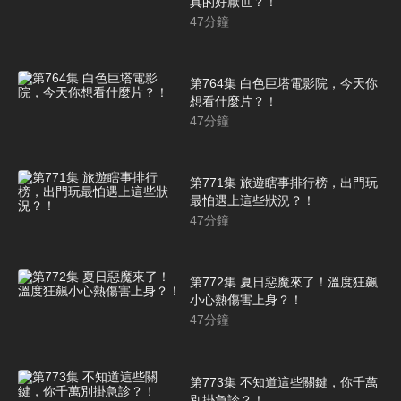
真的好厭世？！
47
分鐘
第764集 白色巨塔電影院，今天你
想看什麼片？！
47
分鐘
第771集 旅遊瞎事排行榜，出門玩
最怕遇上這些狀況？！
47
分鐘
第772集 夏日惡魔來了！溫度狂飆
小心熱傷害上身？！
47
分鐘
第773集 不知道這些關鍵，你千萬
別掛急診？！