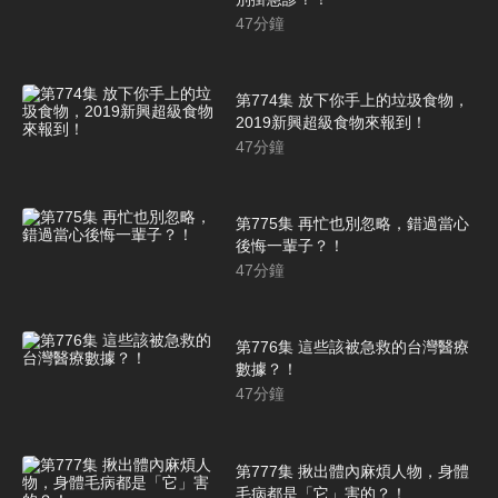
47
分鐘
第774集 放下你手上的垃圾食物，
2019新興超級食物來報到！
47
分鐘
第775集 再忙也別忽略，錯過當心
後悔一輩子？！
47
分鐘
第776集 這些該被急救的台灣醫療
數據？！
47
分鐘
第777集 揪出體內麻煩人物，身體
毛病都是「它」害的？！