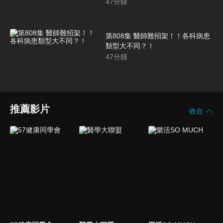
47
分鐘
第808集 醫師難招架！！各科病患
類型大不同？！
47
分鐘
推薦影片
收合