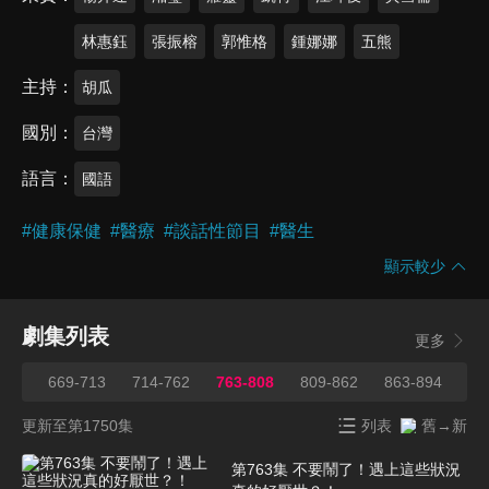
林惠鈺
張振榕
郭惟格
鍾娜娜
五熊
主持
胡瓜
國別
台灣
語言
國語
#
健康保健
#
醫療
#
談話性節目
#
醫生
顯示較少
劇集列表
更多
668
669-713
714-762
763-808
809-862
863-894
89
更新至第1750集
列表
舊→新
第763集 不要鬧了！遇上這些狀況