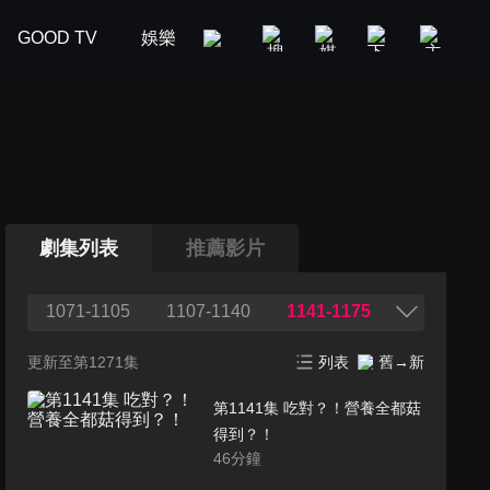
GOOD TV
娛樂
美食旅遊
新聞政論
汽車
劇集列表
推薦影片
1071-1105
1107-1140
1141-1175
更新至第1271集
列表
舊→新
第1141集 吃對？！營養全都菇
得到？！
46
分鐘