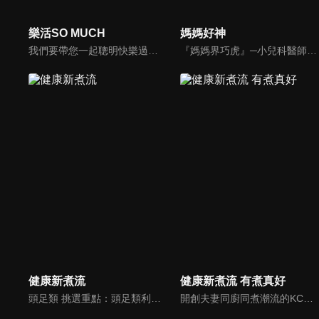
樂活SO MUCH
媽媽好神
我們要帶您一起聰明快樂過生活！由聰明生活家張雅芳主持的健康休閒資訊類節目，主題式介紹探討各種飲食、保健、醫學、休閒、民生、環保等，各種國人關心的樂活新訊，讓觀眾朋友一同感受快樂、用心過生活，其實就是那麼的簡單。
『媽媽界巧虎』─小兒科醫師黃瑽寧，『國民媽媽』─鍾欣凌，兩人領軍擁有十八般武藝的好神媽媽團，為全台媽媽們發聲，所有育兒新知，家庭秘辛，全家大小健康，都會在《媽媽好神》一一解惑！
健康新煮流
健康新煮流 有煮真好
頭足類 挑選重點：頭足類利用清洗時去除內臟可以降低膽固醇的攝取。挑選雙眼清澈明亮，眼球稍微凸出，肉質結實有彈性為佳。身體具透明感，觸腕或是吸盤一碰到活體就會吸附住便是新鮮的。
開創夫妻同廚同煮潮流的KC夫婦，繼《健康醫食代》後，走出攝影棚，帶大家全台走透透，發掘上帝賞賜的美味食材，內容融合新加坡南洋風和客家純樸味，加上台灣獨特的閩南風情，互相激盪交織出的火花，打造出獨一無二的美食節目。