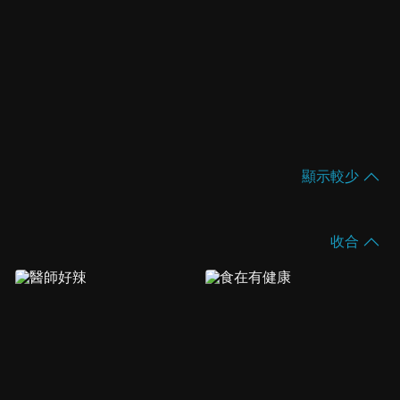
顯示較少
收合