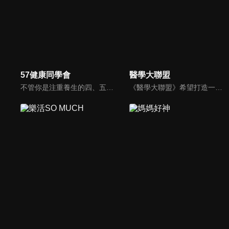
57健康同學會
醫學大聯盟
不管你是注重養生的四、五年級，還是邁入熟男熟女的六年級生，或是充滿活力的七年級生，主播隋安德、許晶晶和醫藥記者及健康專家，要告訴大家自己的身體密碼，讓你健康滿分！
《醫學大聯盟》希望打造一個知性趣味的平台，讓觀眾在輕鬆間了解正確的健康資訊，幫助自己和家人打造更健康的生活習慣。