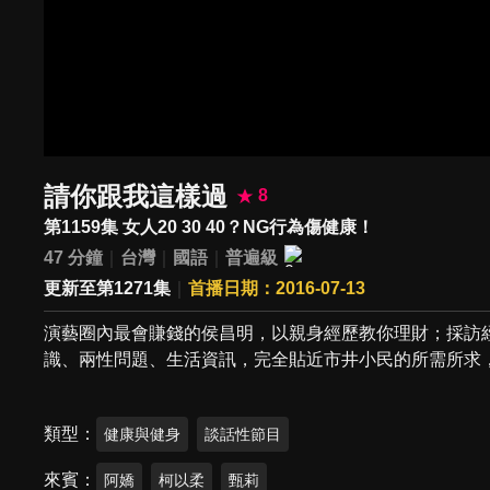
請你跟我這樣過
8
第1159集 女人20 30 40？NG行為傷健康！
47 分鐘
台灣
國語
普遍級
更新至第1271集
首播日期：2016-07-13
演藝圈內最會賺錢的侯昌明，以親身經歷教你理財；採訪
識、兩性問題、生活資訊，完全貼近市井小民的所需所求
類型
健康與健身
談話性節目
來賓
阿嬌
柯以柔
甄莉