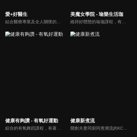
愛+好醫生
美魔女學院 - 瑜樂生活珈
結合醫療專業及全人關懷的新型態節目，主持人黃瑽寧醫師親訪家庭，跨領域醫療顧問團全方位檢視，提供最完整、實用和正確的資訊來守護孩子的健康。
維持好體態的瑜珈課程，有著豐富的瑜珈姿勢，伸展筋骨舒緩全身疲勞，緊緻肌肉線條，不只能雕塑美美的身材也能夠讓身心靈都暢快健康，跟上我們的腳步一起踏上瑜樂生活珈，輕鬆好上手，快樂享瘦！
健康有夠讚 - 有氧好運動
健康新煮流
綜合的有氧舞蹈課程，有著多元舞蹈搭配上輕快的音樂，踩踏著有氧的步伐，從頭到腳喚醒身體的肌肉，不只是雕塑美美的身材也能夠讓身心靈都暢快健康，跟上我們的腳步一起踏上有氧好運動，讓你更加活力滿滿，快樂享瘦！
開創夫妻同廚同煮潮流的KC夫婦，繼《健康醫食代》後，走出攝影棚，帶大家全台走透透，發掘上帝賞賜的美味食材，內容融合新加坡南洋風和客家純樸味，加上台灣獨特的閩南風情，互相激盪交織出的火花，打造出獨一無二的美食節目。