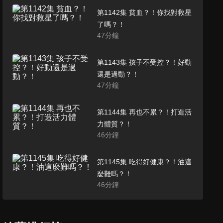
第1142集 貧血？！你找對救星
了嗎？！
47
分鐘
第1143集 孩子不受控？！好動
還是過動？！
47
分鐘
第1144集 再也不累？！打造活
力體質？！
46
分鐘
第1145集 吃得好健康？！油這
麼難嗎？！
46
分鐘
第1147集 體脂肪超標？！婦科