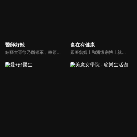
醫師好辣
食在有健康
綜藝大哥徐乃麟領軍，率領「好辣軍團」挑戰醫界麻辣話題，對上帥哥美女醫師團，不一樣的白色旋風即將登場！以前不敢說的，現在說給你聽，只要你想聽，我們就敢問！沒有不能聊，就怕不夠辣！絕對讓您耳目一新！打破傳統，跳脫框架！挖掘麻辣秘辛！
跟著詹姆士和潘懷宗博士就能輕鬆學料理！只是品嚐美食之餘，身體健康也要懂得把關，每集都會傳授生活健康資訊，破除一般飲食迷思，讓大家吃得美味、活得健康！