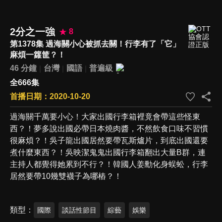
2分之一強
8
第1378集 過海關小心被抓去關！行李有了「它」
麻煩一籮筐？！
46 分鐘
台灣
國語
普遍級
全666集
首播日期：2020-10-20
過海關千萬要小心！大家出國行李箱裡竟會帶這些怪東
西？！夢多說出國必帶日本燒肉醬，不然飲食口味不習慣
很麻煩？！吳子龍出國居然要帶瓦斯爐片，到底出國還要
煮什麼東西？！吳映潔鬼鬼出國行李箱翻出大量B群，連
主持人都覺得她累到不行？！韓國人姜勳化身蜈蚣，行李
居然要帶10幾雙襪子為哪樁？！
類型
國際
談話性節目
綜藝
娛樂