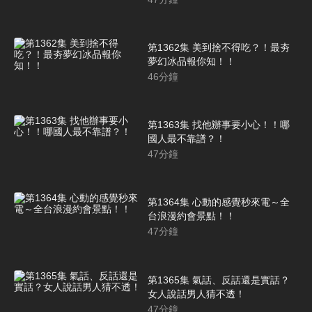
第1362集 美到捨不得吃？！最夯
夢幻冰品報你知！！
46
分鐘
第1363集 找他辦事要小心！！哪
國人最不靠譜？！
47
分鐘
第1364集 心動的感覺秒來電～全
台浪漫約會景點！！
47
分鐘
第1365集 氣話、反話還是實話？
女人說話男人猜不透！
47
分鐘