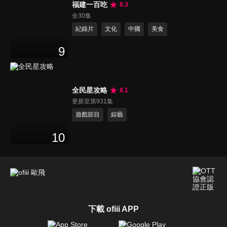
福建一百吃
8.3
全30集
紀錄片
文化
中國
美食
9
全民星攻略
8.1
更新至第931集
遊戲節目
綜藝
10
下載 ofiii APP