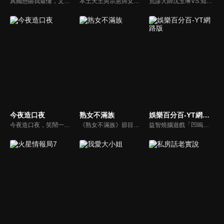
異國戀曲我最懂，文化衝擊大不同！到底新住民怎麼看台灣？讓我們與主持人和來自世界各地的外國朋友，一起聊聊不同國家文化差異、衝擊、風俗、語言學習經驗、婚姻生活等。
本土天王吳宗憲與女兒吳姍儒（Sandy）搭檔主持，每集邀請來賓暢談演藝圈大小事，父女檔聯手笑果十足，老梗搭上新世代，最新組合強勢登場！
荒謬大師沈玉琳VS.知性作家​​于美人，首次聯手主持！雙方展現犀利又幽默的獨特主持風格引爆辛辣話題！
今夜造口夜
熟女不滿族
娛樂百分百-YT網路版
今夜造口夜，笑鬧一整夜。以網路自製嘲諷節目走紅、在網路擁有廣大支持群眾和影響力的主播「視網膜」，藉此一揉合綜藝與喜劇之談話性節目，帶觀眾以輕鬆之方式，瞭解時下最熱門、最能引起共鳴的社會議題、現象和人物。 多元的切入角度、最輕鬆易懂的議題剖析、言論尺度不設限！
《熟女不滿族》節目主題均有關25-49歲的未婚女性，這些熟女們漂亮卻擔心嫁不出去，獨立卻希望有人疼，最怕寂寞，只能用工作填滿時間，她們是最矛盾最不滿足的一群人。
益智燒腦遊戲「凹嗚狼人殺」激發你的邏輯推理能力，偶像巨星雲集，全球娛樂資訊，一手掌握不脫節！2025全新升級改版，盡在《娛樂百分百-YT網路版》！