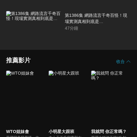
第1386集 網路流言千奇百怪！現
場實測真相到底是…
47
分鐘
推薦影片
收合
WTO姐妹會
小明星大跟班
我就問 你正常嗎？