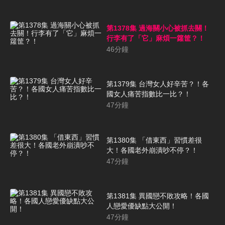
第1378集 過海關小心被抓去關！
行李有了「它」麻煩一籮筐？！
46
分鐘
第1379集 台灣女人好辛苦？！各
國女人痛苦指數比一比？！
47
分鐘
第1380集 「借東西」習慣差很
大！各國老外崩潰吵不停？！
47
分鐘
第1381集 異國戀不敗攻略！各國
人戀愛優缺點大公開！
47
分鐘