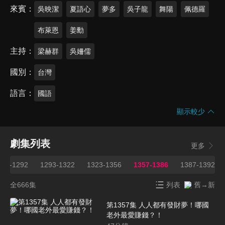
來賓
吳映潔
夏語心
夢多
吳子龍
舞陽
佩德羅
布萊恩
姜勳
主持
梁赫群
吳姍儒
國別
台灣
語言
國語
顯示較少
劇集列表
更多
263-1292
1293-1322
1323-1356
1357-1386
1387-1392
全666集
列表
舊→新
第1357集 人人都有發財夢！哪國
老外最愛賺錢？！