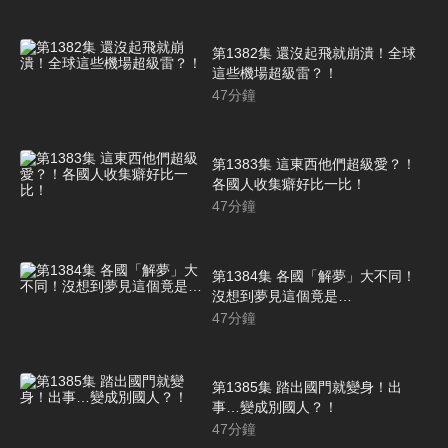
第1382集 還沒起飛就崩潰！全球
這些機場超級雷？！
47
分鐘
第1383集 這東西他們超級愛？！
各國人收集癖好比一比！
47
分鐘
第1384集 各國「解夢」大不同！
沒想到夢見這個竟是…
47
分鐘
第1385集 踏出國門就變身！出
事…變成別國人？！
47
分鐘