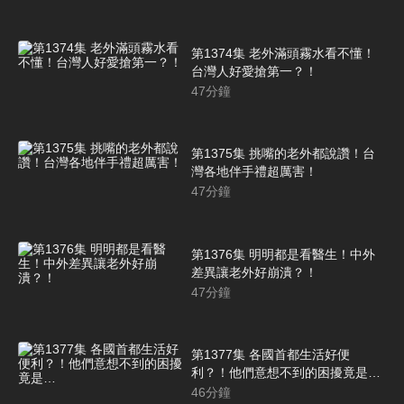
第1374集 老外滿頭霧水看不懂！
台灣人好愛搶第一？！
47
分鐘
第1375集 挑嘴的老外都說讚！台
灣各地伴手禮超厲害！
47
分鐘
第1376集 明明都是看醫生！中外
差異讓老外好崩潰？！
47
分鐘
第1377集 各國首都生活好便
利？！他們意想不到的困擾竟是…
46
分鐘