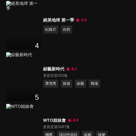
絕美地球 第一季
8.4
紀錄片
自然
4
綜藝新時代
8.3
更新至第355集
實境秀
旅遊
綜藝
職場
5
WTO姐妹會
8.9
更新至第3487集
國際
談話性節目
綜藝
娛樂