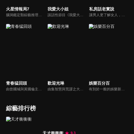
火星情報局7
我愛大小姐
私房話老實說
腦洞鑑定類綜藝推理脫口秀，陣容為薛之謙、大張偉、楊迪、劉維、黃子弘凡、黃聖依、龐博等…節目圍繞著當下熱梗熱點、觀眾的興趣點、共鳴點展開故事；火星特工廣發英雄帖正面對撞，迎戰近年最出圈、最有趣、最敢說的廠牌大咖們。真金不怕火煉！一場席卷全網的廠牌巔峰之戰即將展開！
談話性節目《我愛大小姐》是由吳淡如、林慧萍主持的一檔談話性節目，講訴女人間的那些事。
讓男人更了解女人，女人更了解自己 ，揭密女性私房話，讓療癒專家教你更愛自己！由于美人和納豆攜手主持，更多你想知道的女性私密話題都在《私房話老實說》。
青春猛回頭
歡迎光琳
娛樂百分百
由曾國城與黃國倫主持，節目中邀請20位20歲以下青少年組成青春團，另一邊則為年紀相較成熟的藝人來賓為不老團，每集分別就一件青少年必定遇見的事件討論，看兩個不同年代的人們，所擁有的不同看法與立場。帶領讓觀眾一起回到那些年的青春歲月！
由集智慧與荒謬之大成的奇葩大叔-沈玉琳與話鋒大膽的俏麗甜心-范乙霏(Albee)共同主持。餐桌上趣味橫生，檯面下爾虞我詐，五花八門的另類話題，層出不窮的驚奇爆點，此起彼落的嘻笑怒罵聲道盡人生悲歡離合。邊吃邊聊，將美味與趣味完美結合的吃播新模式。歡迎光琳，敬邀您大駕觀琳！
有別於一般的娛樂新聞播報，透過遊戲、粉絲互動認識大明星們的真性情，歌唱單元讓你享受歌手們天籟般的歌聲，各式專題報導是為最佳懶人包，掌握最新娛樂動態，求新求變的節目單元刺激你的感官、滿足你的視覺，帶給你滿滿的歡笑，洗去整日的疲憊！
綜藝排行榜
天才衝衝衝
9.3