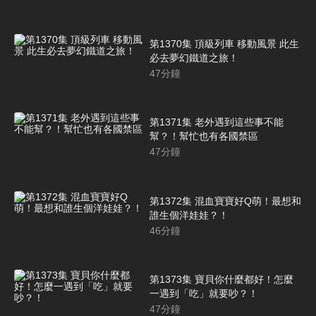
第1370集 頂級列車 移動風景 此生
必去夢幻鐵道之旅！
47
分鐘
第1371集 老外遇到這些事不能
幫？！幫忙也有各國禁區
47
分鐘
第1372集 混血寶寶好Q萌！最想和
誰生個洋娃娃？！
46
分鐘
第1373集 寶貝你什麼都好！怎麼
一遇到「吃」就要吵？！
47
分鐘