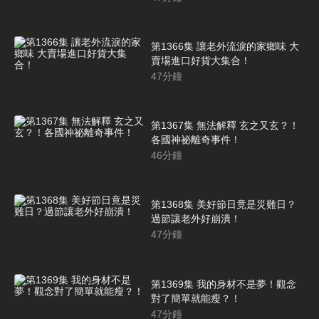
第1366集 讓老外流淚的家鄉味 大
賣場進口好貨大集合！
47
分鐘
第1367集 無法解釋 玄之又玄？！
各國神祕離奇事件！
46
分鐘
第1368集 美好節日竟是災難日？
過節讓老外好崩潰！
47
分鐘
第1369集 我的身材不是夢！觀念
對了簡單就能瘦？！
47
分鐘