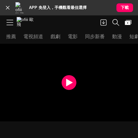
APP 免登入，手機觀看最佳選擇
下載
推薦
電視頻道
戲劇
電影
同步新番
動漫
短