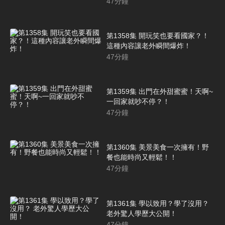
47
分鐘
第1358集 開玩笑也要看國家？！
這種內容讓老外瞬間爆炸！
47
分鐘
第1359集 出門在外甜蜜蜜！天啊~
一回家就吵不停？！
47
分鐘
第1360集 美景美食一次擁有！野
餐也能時尚又輕鬆！！
47
分鐘
第1361集 學以致用？學了沒用？
老外驚人學歷大公開！
47
分鐘