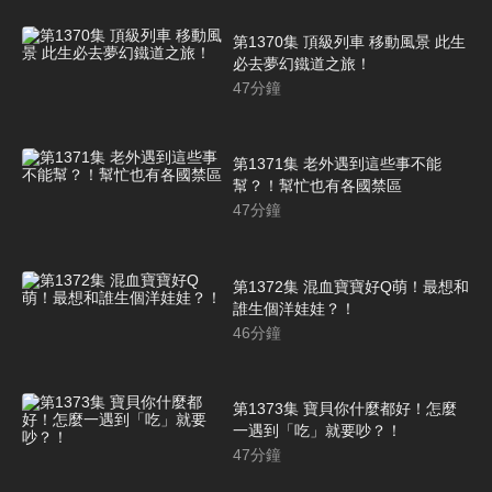
第1370集 頂級列車 移動風景 此生
必去夢幻鐵道之旅！
47
分鐘
第1371集 老外遇到這些事不能
幫？！幫忙也有各國禁區
47
分鐘
第1372集 混血寶寶好Q萌！最想和
誰生個洋娃娃？！
46
分鐘
第1373集 寶貝你什麼都好！怎麼
一遇到「吃」就要吵？！
47
分鐘