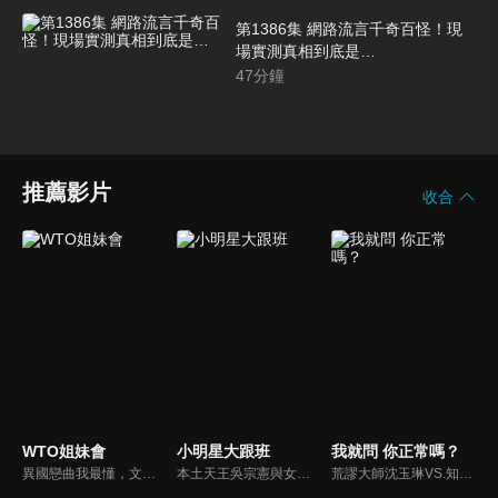
第1386集 網路流言千奇百怪！現
場實測真相到底是…
47
分鐘
推薦影片
收合
WTO姐妹會
小明星大跟班
我就問 你正常嗎？
異國戀曲我最懂，文化衝擊大不同！到底新住民怎麼看台灣？讓我們與主持人和來自世界各地的外國朋友，一起聊聊不同國家文化差異、衝擊、風俗、語言學習經驗、婚姻生活等。
本土天王吳宗憲與女兒吳姍儒（Sandy）搭檔主持，每集邀請來賓暢談演藝圈大小事，父女檔聯手笑果十足，老梗搭上新世代，最新組合強勢登場！
荒謬大師沈玉琳VS.知性作家​​于美人，首次聯手主持！雙方展現犀利又幽默的獨特主持風格引爆辛辣話題！