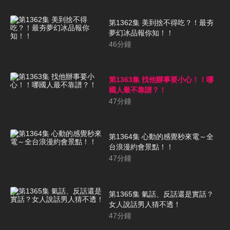
第1362集 美到捨不得吃？！最夯
夢幻冰品報你知！！
46
分鐘
第1363集 找他辦事要小心！！哪
國人最不靠譜？！
47
分鐘
第1364集 心動的感覺秒來電～全
台浪漫約會景點！！
47
分鐘
第1365集 氣話、反話還是實話？
女人說話男人猜不透！
47
分鐘