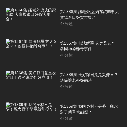
第1366集 讓老外流淚的家鄉味 大
賣場進口好貨大集合！
47
分鐘
第1367集 無法解釋 玄之又玄？！
各國神祕離奇事件！
46
分鐘
第1368集 美好節日竟是災難日？
過節讓老外好崩潰！
47
分鐘
第1369集 我的身材不是夢！觀念
對了簡單就能瘦？！
47
分鐘