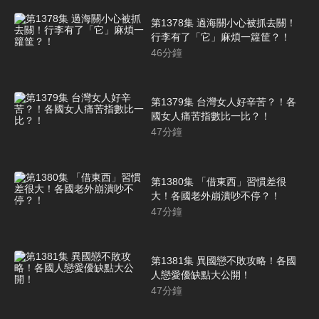
第1378集 過海關小心被抓去關！
行李有了「它」麻煩一籮筐？！
46
分鐘
第1379集 台灣女人好辛苦？！各
國女人痛苦指數比一比？！
47
分鐘
第1380集 「借東西」習慣差很
大！各國老外崩潰吵不停？！
47
分鐘
第1381集 異國戀不敗攻略！各國
人戀愛優缺點大公開！
47
分鐘