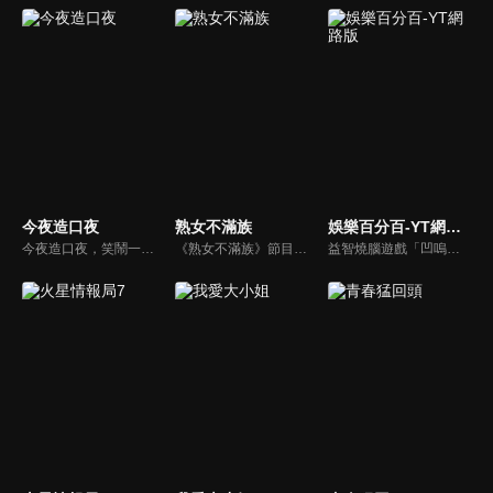
今夜造口夜
熟女不滿族
娛樂百分百-YT網路版
今夜造口夜，笑鬧一整夜。以網路自製嘲諷節目走紅、在網路擁有廣大支持群眾和影響力的主播「視網膜」，藉此一揉合綜藝與喜劇之談話性節目，帶觀眾以輕鬆之方式，瞭解時下最熱門、最能引起共鳴的社會議題、現象和人物。 多元的切入角度、最輕鬆易懂的議題剖析、言論尺度不設限！
《熟女不滿族》節目主題均有關25-49歲的未婚女性，這些熟女們漂亮卻擔心嫁不出去，獨立卻希望有人疼，最怕寂寞，只能用工作填滿時間，她們是最矛盾最不滿足的一群人。
益智燒腦遊戲「凹嗚狼人殺」激發你的邏輯推理能力，偶像巨星雲集，全球娛樂資訊，一手掌握不脫節！2025全新升級改版，盡在《娛樂百分百-YT網路版》！