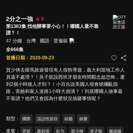
2分之一強
8
第1363集 找他辦事要小心！！哪國人最不靠
譜？！
47 分鐘
台灣
國語
普遍級
全666集
首播日期：2020-09-23
賀少俠去羅馬旅遊發現有人假扮導遊，義大利當地工作人
員還不處理？！吳子龍說西班牙朋友時間觀念超恐怖，遲
到2個小時後人才到？！小百合說美國人很會唬爛亂指
路，害她和家人迷路1小時大崩潰？！到底哪國人做事最
不靠譜？他們又會因為什麼狀況搞砸事情呢？
類型
國際
談話性節目
綜藝
娛樂
來賓
亮哲
蘿莉塔
杜力
賀少俠
吳子龍
佩德羅