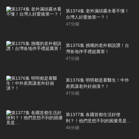
第1374集 老外滿頭霧水看不懂！
台灣人好愛搶第一？！
47
分鐘
第1375集 挑嘴的老外都說讚！台
灣各地伴手禮超厲害！
47
分鐘
第1376集 明明都是看醫生！中外
差異讓老外好崩潰？！
47
分鐘
第1377集 各國首都生活好便
利？！他們意想不到的困擾竟是…
46
分鐘