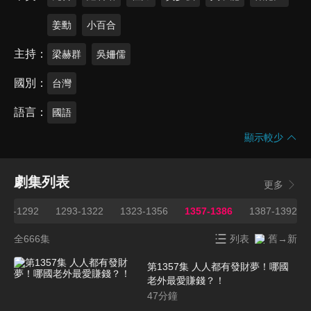
姜勳
小百合
主持
梁赫群
吳姍儒
國別
台灣
語言
國語
顯示較少
劇集列表
更多
263-1292
1293-1322
1323-1356
1357-1386
1387-1392
全666集
列表
舊→新
第1357集 人人都有發財夢！哪國
老外最愛賺錢？！
47
分鐘