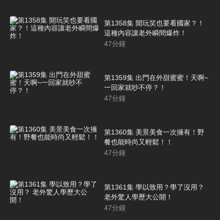
第1358集 開玩笑也要看國家？！
這種內容讓老外瞬間爆炸！
47
分鐘
第1359集 出門在外甜蜜蜜！天啊~
一回家就吵不停？！
47
分鐘
第1360集 美景美食一次擁有！野
餐也能時尚又輕鬆！！
47
分鐘
第1361集 學以致用？學了沒用？
老外驚人學歷大公開！
47
分鐘