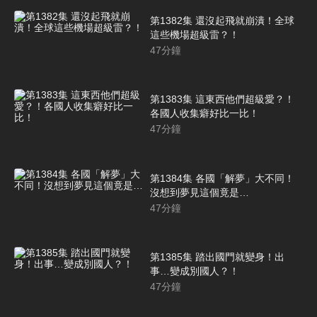
第1382集 還沒起飛就崩潰！全球
這些機場超級雷？！
47
分鐘
第1383集 這東西他們超級愛？！
各國人收集癖好比一比！
47
分鐘
第1384集 各國「解夢」大不同！
沒想到夢見這個竟是…
47
分鐘
第1385集 踏出國門就變身！出
事…變成別國人？！
47
分鐘