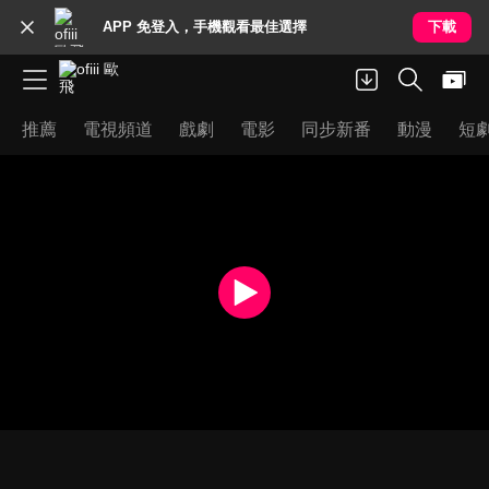
APP 免登入，手機觀看最佳選擇
下載
推薦
電視頻道
戲劇
電影
同步新番
動漫
短