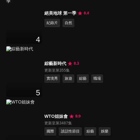
絕美地球 第一季
8.4
紀錄片
自然
4
綜藝新時代
8.3
更新至第355集
實境秀
旅遊
綜藝
職場
5
WTO姐妹會
8.9
更新至第3487集
國際
談話性節目
綜藝
娛樂