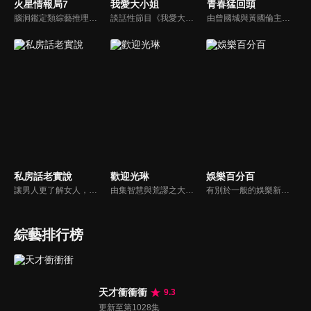
火星情報局7
我愛大小姐
青春猛回頭
腦洞鑑定類綜藝推理脫口秀，陣容為薛之謙、大張偉、楊迪、劉維、黃子弘凡、黃聖依、龐博等…節目圍繞著當下熱梗熱點、觀眾的興趣點、共鳴點展開故事；火星特工廣發英雄帖正面對撞，迎戰近年最出圈、最有趣、最敢說的廠牌大咖們。真金不怕火煉！一場席卷全網的廠牌巔峰之戰即將展開！
談話性節目《我愛大小姐》是由吳淡如、林慧萍主持的一檔談話性節目，講訴女人間的那些事。
由曾國城與黃國倫主持，節目中邀請20位20歲以下青少年組成青春團，另一邊則為年紀相較成熟的藝人來賓為不老團，每集分別就一件青少年必定遇見的事件討論，看兩個不同年代的人們，所擁有的不同看法與立場。帶領讓觀眾一起回到那些年的青春歲月！
私房話老實說
歡迎光琳
娛樂百分百
讓男人更了解女人，女人更了解自己 ，揭密女性私房話，讓療癒專家教你更愛自己！由于美人和納豆攜手主持，更多你想知道的女性私密話題都在《私房話老實說》。
由集智慧與荒謬之大成的奇葩大叔-沈玉琳與話鋒大膽的俏麗甜心-范乙霏(Albee)共同主持。餐桌上趣味橫生，檯面下爾虞我詐，五花八門的另類話題，層出不窮的驚奇爆點，此起彼落的嘻笑怒罵聲道盡人生悲歡離合。邊吃邊聊，將美味與趣味完美結合的吃播新模式。歡迎光琳，敬邀您大駕觀琳！
有別於一般的娛樂新聞播報，透過遊戲、粉絲互動認識大明星們的真性情，歌唱單元讓你享受歌手們天籟般的歌聲，各式專題報導是為最佳懶人包，掌握最新娛樂動態，求新求變的節目單元刺激你的感官、滿足你的視覺，帶給你滿滿的歡笑，洗去整日的疲憊！
綜藝排行榜
天才衝衝衝
9.3
更新至第1028集