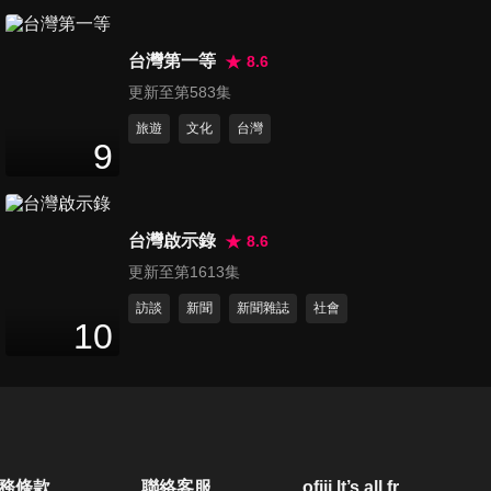
第1376集 明明都是看醫生！中
台灣第一等
外差異讓老外好崩潰？！
8.6
47
分鐘
更新至第583集
旅遊
文化
台灣
第1377集 各國首都生活好便
9
利？！他們意想不到的困擾竟
46
分鐘
是…
台灣啟示錄
8.6
第1378集 過海關小心被抓去
更新至第1613集
關！行李有了「它」麻煩一籮
46
分鐘
筐？！
訪談
新聞
新聞雜誌
社會
10
第1379集 台灣女人好辛苦？！
各國女人痛苦指數比一比？！
47
分鐘
第1380集 「借東西」習慣差很
務條款
聯絡客服
ofiii lt’s all free