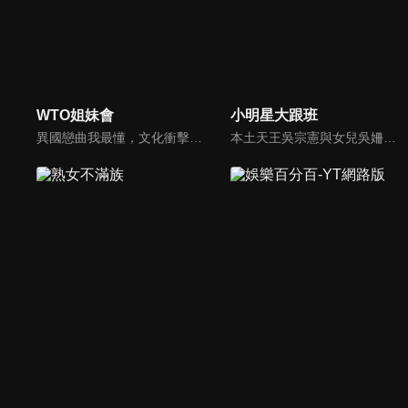
WTO姐妹會
小明星大跟班
異國戀曲我最懂，文化衝擊大不同！到底新住民怎麼看台灣？讓我們與主持人和來自世界各地的外國朋友，一起聊聊不同國家文化差異、衝擊、風俗、語言學習經驗、婚姻生活等。
本土天王吳宗憲與女兒吳姍儒（Sandy）搭檔主持，每集邀請來賓暢談演藝圈大小事，父女檔聯手笑果十足，老梗搭上新世代，最新組合強勢登場！