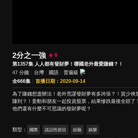
2分之一強
8
第1357集 人人都有發財夢！哪國老外最愛賺錢？！
47 分鐘
台灣
國語
普遍級
全666集
首播日期：2020-09-14
為了賺錢想盡辦法！老外荒謬發財夢有多誇張？！賀少俠
賺到？！姜勳和朋友一起投資股票，結果慘跌最後全賠了？
他們還有什麼不可思議的發財夢呢？
類型
國際
談話性節目
綜藝
娛樂