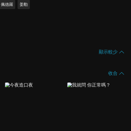
佩德羅
姜勳
顯示較少
收合