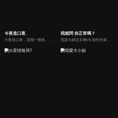
今夜造口夜
我就問 你正常嗎？
今夜造口夜，笑鬧一整夜。以網路自製嘲諷節目走紅、在網路擁有廣大支持群眾和影響力的主播「視網膜」，藉此一揉合綜藝與喜劇之談話性節目，帶觀眾以輕鬆之方式，瞭解時下最熱門、最能引起共鳴的社會議題、現象和人物。 多元的切入角度、最輕鬆易懂的議題剖析、言論尺度不設限！
荒謬大師沈玉琳VS.知性作家​​于美人，首次聯手主持！雙方展現犀利又幽默的獨特主持風格引爆辛辣話題！