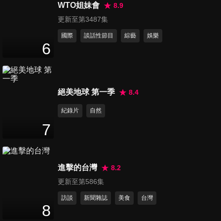
幫？！幫忙也有各國禁區
WTO姐妹會
8.9
47
分鐘
更新至第3487集
國際
談話性節目
綜藝
娛樂
第1372集 混血寶寶好Q萌！最
6
想和誰生個洋娃娃？！
46
分鐘
第1373集 寶貝你什麼都好！怎
絕美地球 第一季
8.4
麼一遇到「吃」就要吵？！
紀錄片
自然
47
分鐘
7
第1374集 老外滿頭霧水看不
懂！台灣人好愛搶第一？！
47
分鐘
進擊的台灣
8.2
更新至第586集
第1375集 挑嘴的老外都說讚！
訪談
新聞雜誌
美食
台灣
台灣各地伴手禮超厲害！
8
47
分鐘