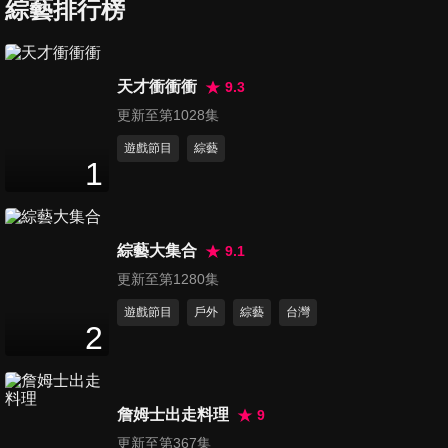
夯夢幻冰品報你知！！
綜藝排行榜
46
分鐘
第1363集 找他辦事要小心！！
天才衝衝衝
9.3
哪國人最不靠譜？！
更新至第1028集
47
分鐘
遊戲節目
綜藝
1
第1364集 心動的感覺秒來電～
全台浪漫約會景點！！
47
分鐘
綜藝大集合
9.1
第1365集 氣話、反話還是實
更新至第1280集
話？女人說話男人猜不透！
遊戲節目
戶外
綜藝
台灣
47
分鐘
2
第1366集 讓老外流淚的家鄉味
大賣場進口好貨大集合！
詹姆士出走料理
9
47
分鐘
更新至第367集