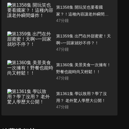
第1358集 開玩笑也要看國
家？！這種內容讓老外瞬間爆
47
分鐘
炸！
第1359集 出門在外甜蜜蜜！天
啊~一回家就吵不停？！
47
分鐘
第1360集 美景美食一次擁有！
野餐也能時尚又輕鬆！！
47
分鐘
第1361集 學以致用？學了沒
用？ 老外驚人學歷大公開！
47
分鐘
第1362集 美到捨不得吃？！最