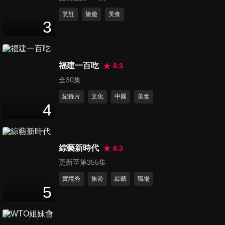
第1367集 無法解釋 玄之又
烹飪
旅遊
美食
3
玄？！各國神祕離奇事件！
46
分鐘
第1368集 美好節日竟是災難
福建一百吃
8.3
日？過節讓老外好崩潰！
全30集
47
分鐘
紀錄片
文化
中國
美食
4
第1369集 我的身材不是夢！觀
念對了簡單就能瘦？！
47
分鐘
綜藝新時代
8.3
更新至第355集
第1370集 頂級列車 移動風景
此生必去夢幻鐵道之旅！
實境秀
旅遊
綜藝
職場
5
47
分鐘
第1371集 老外遇到這些事不能