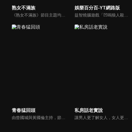
熟女不滿族
娛樂百分百-YT網路版
《熟女不滿族》節目主題均有關25-49歲的未婚女性，這些熟女們漂亮卻擔心嫁不出去，獨立卻希望有人疼，最怕寂寞，只能用工作填滿時間，她們是最矛盾最不滿足的一群人。
益智燒腦遊戲「凹嗚狼人殺」激發你的邏輯推理能力，偶像巨星雲集，全球娛樂資訊，一手掌握不脫節！2025全新升級改版，盡在《娛樂百分百-YT網路版》！
青春猛回頭
私房話老實說
由曾國城與黃國倫主持，節目中邀請20位20歲以下青少年組成青春團，另一邊則為年紀相較成熟的藝人來賓為不老團，每集分別就一件青少年必定遇見的事件討論，看兩個不同年代的人們，所擁有的不同看法與立場。帶領讓觀眾一起回到那些年的青春歲月！
讓男人更了解女人，女人更了解自己 ，揭密女性私房話，讓療癒專家教你更愛自己！由于美人和納豆攜手主持，更多你想知道的女性私密話題都在《私房話老實說》。