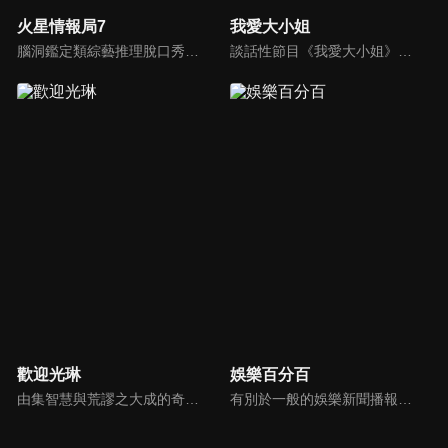
火星情報局7
我愛大小姐
腦洞鑑定類綜藝推理脫口秀，陣容為薛之謙、大張偉、楊迪、劉維、黃子弘凡、黃聖依、龐博等…節目圍繞著當下熱梗熱點、觀眾的興趣點、共鳴點展開故事；火星特工廣發英雄帖正面對撞，迎戰近年最出圈、最有趣、最敢說的廠牌大咖們。真金不怕火煉！一場席卷全網的廠牌巔峰之戰即將展開！
談話性節目《我愛大小姐》是由吳淡如、林慧萍主持的一檔談話性節目，講訴女人間的那些事。
歡迎光琳
娛樂百分百
由集智慧與荒謬之大成的奇葩大叔-沈玉琳與話鋒大膽的俏麗甜心-范乙霏(Albee)共同主持。餐桌上趣味橫生，檯面下爾虞我詐，五花八門的另類話題，層出不窮的驚奇爆點，此起彼落的嘻笑怒罵聲道盡人生悲歡離合。邊吃邊聊，將美味與趣味完美結合的吃播新模式。歡迎光琳，敬邀您大駕觀琳！
有別於一般的娛樂新聞播報，透過遊戲、粉絲互動認識大明星們的真性情，歌唱單元讓你享受歌手們天籟般的歌聲，各式專題報導是為最佳懶人包，掌握最新娛樂動態，求新求變的節目單元刺激你的感官、滿足你的視覺，帶給你滿滿的歡笑，洗去整日的疲憊！