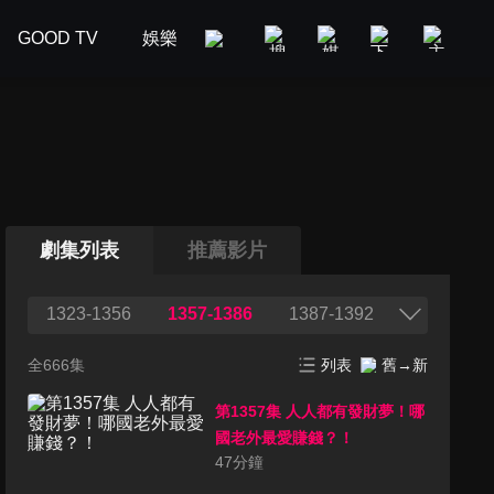
GOOD TV
娛樂
美食旅遊
新聞政論
汽車
劇集列表
推薦影片
1323-1356
1357-1386
1387-1392
全666集
列表
舊→新
第1357集 人人都有發財夢！哪
國老外最愛賺錢？！
47
分鐘