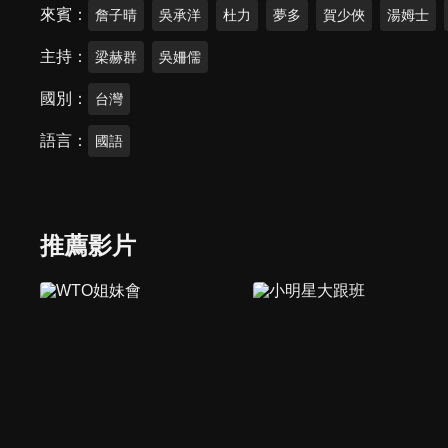
來賓
詹子晴
吳承洋
杜力
夢多
賀少俠
湯姆士
主持
梁赫群
吳姍儒
國別
台灣
語言
國語
推薦影片