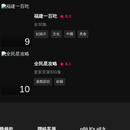
第1376集 明明都是看醫生！中
福建一百吃
外差異讓老外好崩潰？！
8.3
47
分鐘
全30集
紀錄片
文化
中國
美食
第1377集 各國首都生活好便
9
利？！他們意想不到的困擾竟
46
分鐘
是…
全民星攻略
8.1
第1378集 過海關小心被抓去
更新至第931集
關！行李有了「它」麻煩一籮
46
分鐘
筐？！
遊戲節目
綜藝
10
第1379集 台灣女人好辛苦？！
各國女人痛苦指數比一比？！
47
分鐘
第1380集 「借東西」習慣差很
務條款
聯絡客服
ofiii lt’s all free