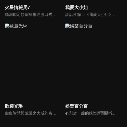
火星情報局7
我愛大小姐
腦洞鑑定類綜藝推理脫口秀，陣容為薛之謙、大張偉、楊迪、劉維、黃子弘凡、黃聖依、龐博等…節目圍繞著當下熱梗熱點、觀眾的興趣點、共鳴點展開故事；火星特工廣發英雄帖正面對撞，迎戰近年最出圈、最有趣、最敢說的廠牌大咖們。真金不怕火煉！一場席卷全網的廠牌巔峰之戰即將展開！
談話性節目《我愛大小姐》是由吳淡如、林慧萍主持的一檔談話性節目，講訴女人間的那些事。
歡迎光琳
娛樂百分百
由集智慧與荒謬之大成的奇葩大叔-沈玉琳與話鋒大膽的俏麗甜心-范乙霏(Albee)共同主持。餐桌上趣味橫生，檯面下爾虞我詐，五花八門的另類話題，層出不窮的驚奇爆點，此起彼落的嘻笑怒罵聲道盡人生悲歡離合。邊吃邊聊，將美味與趣味完美結合的吃播新模式。歡迎光琳，敬邀您大駕觀琳！
有別於一般的娛樂新聞播報，透過遊戲、粉絲互動認識大明星們的真性情，歌唱單元讓你享受歌手們天籟般的歌聲，各式專題報導是為最佳懶人包，掌握最新娛樂動態，求新求變的節目單元刺激你的感官、滿足你的視覺，帶給你滿滿的歡笑，洗去整日的疲憊！