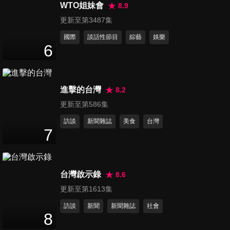
幫？！幫忙也有各國禁區
WTO姐妹會
8.9
47
分鐘
更新至第3487集
國際
談話性節目
綜藝
娛樂
第1372集 混血寶寶好Q萌！最
6
想和誰生個洋娃娃？！
46
分鐘
進擊的台灣
8.2
第1373集 寶貝你什麼都好！怎
更新至第586集
麼一遇到「吃」就要吵？！
47
分鐘
訪談
新聞雜誌
美食
台灣
7
第1374集 老外滿頭霧水看不
懂！台灣人好愛搶第一？！
47
分鐘
台灣啟示錄
8.6
更新至第1613集
第1375集 挑嘴的老外都說讚！
訪談
新聞
新聞雜誌
社會
台灣各地伴手禮超厲害！
8
47
分鐘