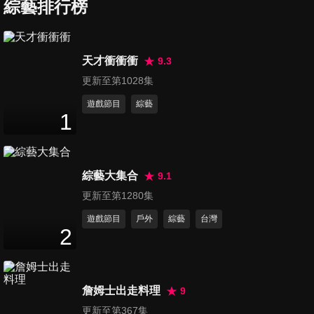
夯夢幻冰品報你知！！
綜藝排行榜
46
分鐘
第1363集 找他辦事要小心！！
天才衝衝衝
9.3
哪國人最不靠譜？！
更新至第1028集
47
分鐘
遊戲節目
綜藝
1
第1364集 心動的感覺秒來電～
全台浪漫約會景點！！
47
分鐘
綜藝大集合
9.1
第1365集 氣話、反話還是實
更新至第1280集
話？女人說話男人猜不透！
遊戲節目
戶外
綜藝
台灣
47
分鐘
2
第1366集 讓老外流淚的家鄉味
大賣場進口好貨大集合！
詹姆士出走料理
9
47
分鐘
更新至第367集