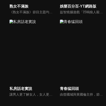
熟女不滿族
娛樂百分百-YT網路版
《熟女不滿族》節目主題均有關25-49歲的未婚女性，這些熟女們漂亮卻擔心嫁不出去，獨立卻希望有人疼，最怕寂寞，只能用工作填滿時間，她們是最矛盾最不滿足的一群人。
益智燒腦遊戲「凹嗚狼人殺」激發你的邏輯推理能力，偶像巨星雲集，全球娛樂資訊，一手掌握不脫節！2025全新升級改版，盡在《娛樂百分百-YT網路版》！
私房話老實說
青春猛回頭
讓男人更了解女人，女人更了解自己 ，揭密女性私房話，讓療癒專家教你更愛自己！由于美人和納豆攜手主持，更多你想知道的女性私密話題都在《私房話老實說》。
由曾國城與黃國倫主持，節目中邀請20位20歲以下青少年組成青春團，另一邊則為年紀相較成熟的藝人來賓為不老團，每集分別就一件青少年必定遇見的事件討論，看兩個不同年代的人們，所擁有的不同看法與立場。帶領讓觀眾一起回到那些年的青春歲月！