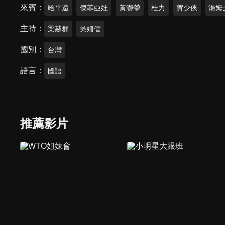
來賓
哈平遠
傑菲亞娃
黃瀞瑩
杜力
賀少俠
湯姆
主持
梁赫群
吳姍儒
國別
台灣
語言
國語
推薦影片