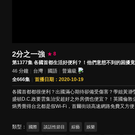
2分之一強
8
第1377集 各國首都生活好便利？！他們意想不到的困擾
46 分鐘
台灣
國語
普遍級
全666集
首播日期：2020-10-19
各國首都都很便利？出國滿心期待卻備受傷害？學姐黃瀞
盛頓D.C.政要雲集治安超好之外房價也便宜？！英國倫
炳秀覺得台北都是假Wi-Fi，首爾街頭高速網路免費又方
類型
國際
談話性節目
綜藝
娛樂