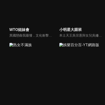
WTO姐妹會
小明星大跟班
異國戀曲我最懂，文化衝擊大不同！到底新住民怎麼看台灣？讓我們與主持人和來自世界各地的外國朋友，一起聊聊不同國家文化差異、衝擊、風俗、語言學習經驗、婚姻生活等。
本土天王吳宗憲與女兒吳姍儒（Sandy）搭檔主持，每集邀請來賓暢談演藝圈大小事，父女檔聯手笑果十足，老梗搭上新世代，最新組合強勢登場！