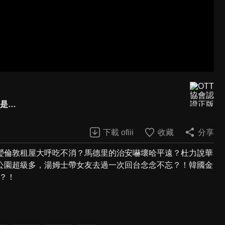
竟是…
下載 ofiii
收藏
分享
瑩倫敦租屋大呼吃不消？馬德里的治安嚇壞哈平遠？杜力說華
敦公園超級多，湯姆士帶女友去過一次回台念念不忘？！韓國金
便？！