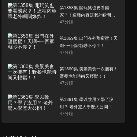
第1358集 開玩笑也要看國
家？！這種內容讓老外瞬間爆
47
分鐘
炸！
第1359集 出門在外甜蜜蜜！天
啊~一回家就吵不停？！
47
分鐘
第1360集 美景美食一次擁有！
野餐也能時尚又輕鬆！！
47
分鐘
第1361集 學以致用？學了沒
用？ 老外驚人學歷大公開！
47
分鐘
第1362集 美到捨不得吃？！最