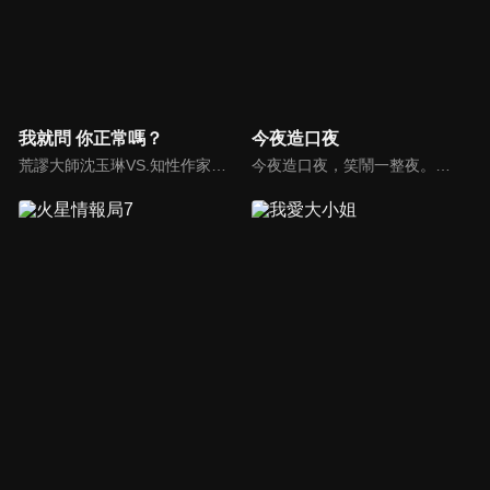
我就問 你正常嗎？
今夜造口夜
荒謬大師沈玉琳VS.知性作家​​于美人，首次聯手主持！雙方展現犀利又幽默的獨特主持風格引爆辛辣話題！
今夜造口夜，笑鬧一整夜。以網路自製嘲諷節目走紅、在網路擁有廣大支持群眾和影響力的主播「視網膜」，藉此一揉合綜藝與喜劇之談話性節目，帶觀眾以輕鬆之方式，瞭解時下最熱門、最能引起共鳴的社會議題、現象和人物。 多元的切入角度、最輕鬆易懂的議題剖析、言論尺度不設限！