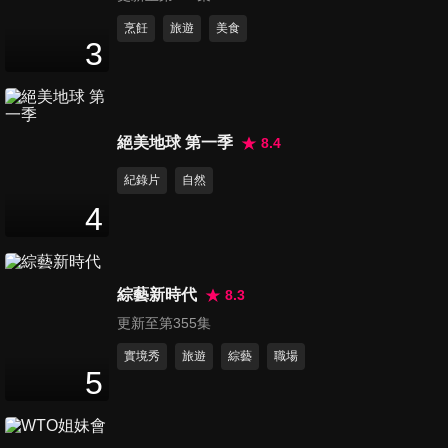
第1367集 無法解釋 玄之又
烹飪
旅遊
美食
3
玄？！各國神祕離奇事件！
46
分鐘
第1368集 美好節日竟是災難
絕美地球 第一季
8.4
日？過節讓老外好崩潰！
47
分鐘
紀錄片
自然
4
第1369集 我的身材不是夢！觀
念對了簡單就能瘦？！
47
分鐘
綜藝新時代
8.3
更新至第355集
第1370集 頂級列車 移動風景
此生必去夢幻鐵道之旅！
實境秀
旅遊
綜藝
職場
5
47
分鐘
第1371集 老外遇到這些事不能