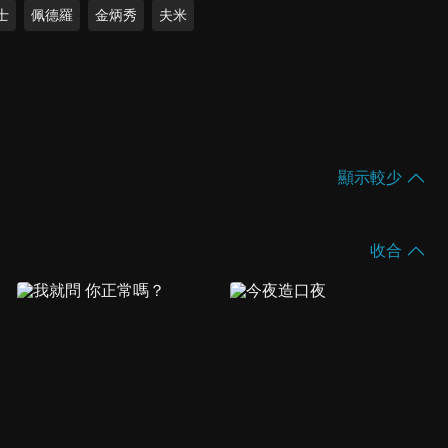
士
佩德羅
金炳秀
夫米
顯示較少
收合