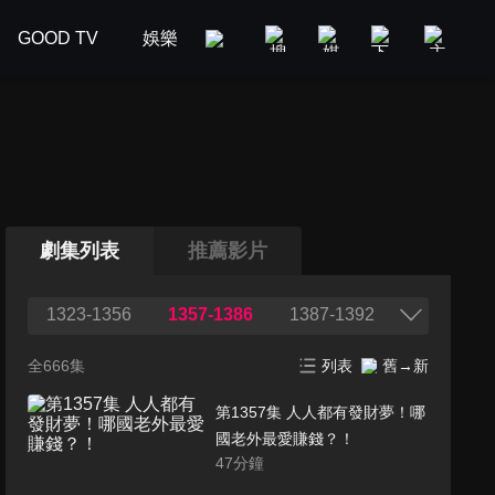
GOOD TV
娛樂
美食旅遊
新聞政論
汽車
劇集列表
推薦影片
1323-1356
1357-1386
1387-1392
全666集
列表
舊→新
第1357集 人人都有發財夢！哪
國老外最愛賺錢？！
47
分鐘