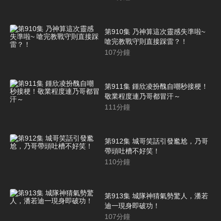
第910集 乃神算這次靈感失準啦~
嗆完教戰守則直接踩雷？！
107
分鐘
第911集 鍾欣凌扮醜自嘲秒接梗！
敬業程度連乃哥都冒汗～
111
分鐘
第912集 城哥笑話引發尷尬，乃哥
帶頭吐槽不好笑！
110
分鐘
第913集 城隊神猜氣勢驚人，潘若
迪一現身即破功！
107
分鐘