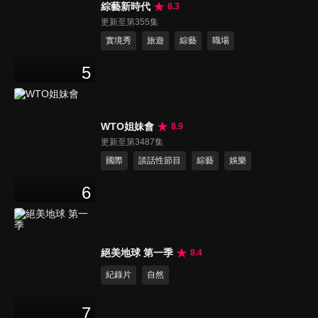
綜藝新時代
8.3
更新至第355集
實境秀
旅遊
綜藝
職場
5
WTO姐妹會
8.9
更新至第3487集
國際
談話性節目
綜藝
娛樂
6
絕美地球 第一季
8.4
紀錄片
自然
7