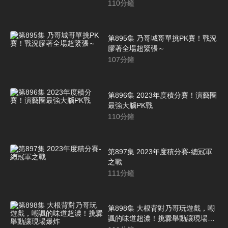
110
分鐘
第895集 乃哥城哥單挑PK賽！戰況
膠著全場超緊張～
107
分鐘
第896集 2023年度積分賽！演藝圈
最強大腦PK戰
110
分鐘
第897集 2023年度積分賽-總冠軍
之戰
111
分鐘
第898集 大根背對乃哥玩遊戲，嘲
諷的味道超濃！挑釁舉動讓現場爆