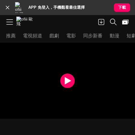
APP 免登入，手機觀看最佳選擇
下載
推薦
電視頻道
戲劇
電影
同步新番
動漫
短