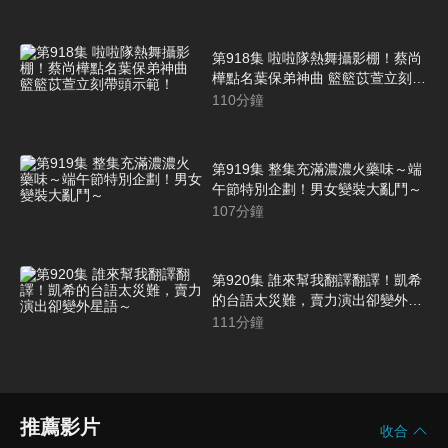
第918集 啦啦隊熱舞攝影棚！蔡尚
樺點名葉保弟神曲 籃籃苡萱立刻帶
頭示範！
110
分鐘
第919集 整集充滿濃濃火藥味～端
午節特別企劃！男女變裝大亂鬥～
107
分鐘
第920集 誰來幫我翻譯翻譯！凱希
的台語太災難，賣力演出卻變外星
語～
111
分鐘
推薦影片
收合