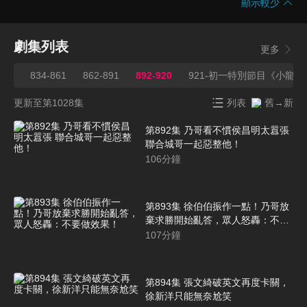
顯示較少
劇集列表
更多
833
834-861
862-891
892-920
921-初一特別節目《小龍
更新至第1028集
列表
舊→新
第892集 乃哥看不慣侯昌明太囂張
聯合城哥一起惡整他！
106
分鐘
第893集 徐伯伯振作一點！乃哥放
棄求勝開始亂答，眾人怒轟：不要
做效果！
107
分鐘
第894集 張文綺破英文再度卡關，
徐新洋只能無奈尬笑