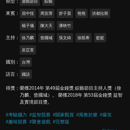
類型
遊戲節目
綜藝
來賓
屈中恆
周宜霈
舒子晨
熊熊
洪都拉斯
楊子儀
陳大天
潘映竹
主持
徐乃麟
曾國城
張文綺
徐凱希
籃籃
巫苡萱
國別
台灣
語言
國語
得獎
榮獲2014年 第49屆金鐘獎 綜藝節目主持人獎（徐
乃麟、曾國城）。 榮獲2018年 第53屆金鐘獎 益智
及實境節目獎。
#
考驗腦力
#
益智競賽
#
闔家觀賞
#
寓教於樂
#
爆笑
#
趣味競賽
#
聚會遊戲
#
完整版