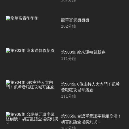
107
分鐘
龍華富貴衝衝衝
102
分鐘
第903集 龍來運轉賀新春
111
分鐘
第904集 6位主持人大內鬥！凱希
發狠狂攻城哥痛處
111
分鐘
第905集 台語單元讓字幕組崩潰！
胡言亂語全場笑到哭～
107
分鐘