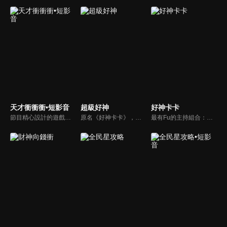
天才衝衝衝•短影音
超級好神
好神卡卡
節目精心設計的遊戲內容，包括深受觀眾喜愛並且火紅於各大專院校的【TEMPO系列】，考驗藝人用肢體表達能力以及聯想能力的【你是WORD演】、【會演是英雄】，考驗英文程度的【EAR傳耳ABC】，超簡單、超爆笑的【看你怎麼說】，以及考驗藝人反應、機智以及隊友默契的【不可能的默契】等單元，逗趣又爆笑！
原名《好神卡卡》，後改名為《超級好神》，是一檔益智類綜藝節目，由「A咖天王」徐乃麟搭配黃鐙輝主持。「好神智慧王」、「好神記憶王」、「誰是爆點王」、「好神送好禮」四個單元，讓來賓一較高下。比反應，比記憶，比機智，比膽識，幸運女神的眷顧與遠離永遠都是個未知數！
最有Fu的主持組合：「A咖天王」徐乃麟+「好神天心」朱芯儀+「真理大學校花」洪棠+「台大獸醫碩士」LYDIA。遊戲的層層關卡，來賓必須要和主持人比反應，比記憶，比機智，比膽識，幸運女神的眷顧與遠離永遠都是個未知數！