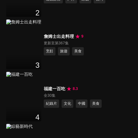
2
詹姆士出走料理
9
更新至第367集
烹飪
旅遊
美食
3
福建一百吃
8.3
全30集
紀錄片
文化
中國
美食
4