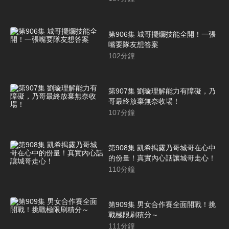
第906集 城哥擺爛技能全開！一張
嘴要隊友想答案
102
分鐘
第907集 劉璇理解能力有障礙，乃
哥最終放棄無奈收場！
107
分鐘
第908集 凱希揭露乃哥城哥在心中
的份量！真實內心話讓城哥走心！
110
分鐘
第909集 男女合作賽全面開戰！挑
戰極限刷積分～
111
分鐘