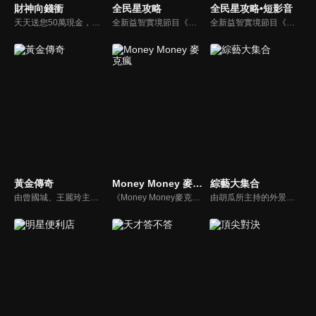
財神向錢衝
全民星攻略
全民星攻略•短影音
天天送您50萬現金，還有汽車大獎！不考智力、體力，挑戰家人、同事、同學、朋友互相了解的成渡和共同生活經驗。快來參加《財神向前衝》大獎通通送給您。
全新益智實境節目《全民星攻略》，由館長曾國城擔任把關者，考驗著每個來挑戰九宮格益智遊戲藝人明星。想要攻略九宮格關卡，透過創意聯想、邏輯推理、理想分析，才有機會獲取智慧星幣，帶走夢幻大獎。
全新益智實境節目《全民星攻略》，由館長曾國城擔任把關者，考驗著每個來挑戰九宮格益智遊戲藝人明星。想要攻略九宮格關卡，透過創意聯想、邏輯推理、理想分析，才有機會獲取智慧星幣，帶走夢幻大獎。
黃金傳奇
Money Money 麥克瘋
綜藝大集合
由曾國城、王麗玲主持，許多人記憶中的經典外景綜藝節目之一。每次闖關成功的隊伍，可獲得藏寶圖；拼湊出完整藏寶圖者，可憑著藏寶圖提示至寶箱放置處；最後以正確寶箱之正確答案鑰匙開啟成功者，除隊長本身外的每位參賽者，即可獲得價值新台幣5萬元之黃金金牌。
《Money Money麥克瘋》節目強調不比音準、不比音色，也不比外型、外貌、氣質、長相等如何，只強調只要歌詞記得牢，就可以參加比賽。
由胡瓜所主持的外景綜藝節目，秉持著「幸福好運到，獎金送夠夠」的精神，和眾多藝人與鄉親同樂玩遊戲拿獎金，介紹各地的人文、美食、特產等，提供豐富多元的內容，不間斷的笑料，讓您忘卻一切煩惱、開懷大笑。