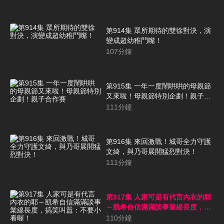
第914集 眾所期待的雙徐對決，演
變成超幼稚鬥嘴！
107
分鐘
第915集 一年一度鬧哄哄的母親節
又來啦！母親節特別企劃！親子合
作賽
111
分鐘
第916集 來回激戰！城哥全力守護
文綺，與乃哥展開猛烈對決！
111
分鐘
第917集 人家可是有代言內衣的耶
～凱希自信滿滿談事業線長度，搞
笑叫囂：不要小看喔！
110
分鐘