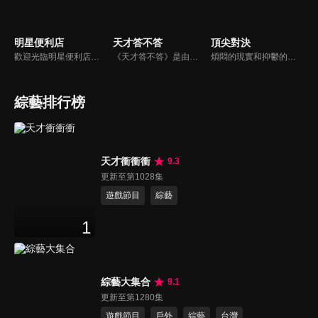
明星便利店
天才答不答
頂尖對決
歡迎光臨明星便利店！你覺得便利店裡面有什麼？關東煮？茶葉蛋？還是讓你尖叫的大明星？一家擁有明星的便利店，到底有多稀奇，你會不會想要光臨呢？
《天才答不答》是由吳宗憲和吳怡霈共同主持的益智節目。節目設立高額的獎金來考驗藝人們真實的人性，同時將題目立體化，讓你身歷其境去冒險答題。更有哪些出乎意料的處罰，讓藝人羞愧的不想再答錯！一個最接近「人性」與「真實」的益智節目，現在就讓吳宗憲帶你輕鬆玩轉知識。
煩悶的現實和抑鬱的社會，你需要的就是笑、大聲笑、開口笑，《頂尖對決》就要你笑到落ㄟ骸，最具綜藝實力的庹宗康，和喜感十足的納豆各自領軍對抗，藝人搞笑pk笑果十足，《頂尖對決》讓你忘掉一週煩惱！
綜藝排行榜
天才衝衝衝
9.3
更新至第1028集
遊戲節目
綜藝
1
綜藝大集合
9.1
更新至第1280集
遊戲節目
戶外
綜藝
台灣