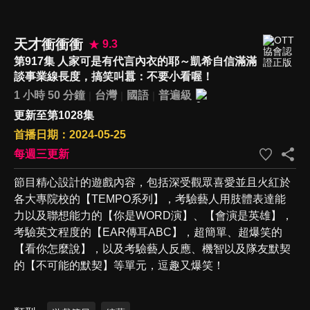
天才衝衝衝
9.3
第917集 人家可是有代言內衣的耶～凱希自信滿滿
談事業線長度，搞笑叫囂：不要小看喔！
1 小時 50 分鐘
台灣
國語
普遍級
更新至第1028集
首播日期：2024-05-25
每週三更新
節目精心設計的遊戲內容，包括深受觀眾喜愛並且火紅於
各大專院校的【TEMPO系列】，考驗藝人用肢體表達能
力以及聯想能力的【你是WORD演】、【會演是英雄】，
考驗英文程度的【EAR傳耳ABC】，超簡單、超爆笑的
【看你怎麼說】，以及考驗藝人反應、機智以及隊友默契
的【不可能的默契】等單元，逗趣又爆笑！