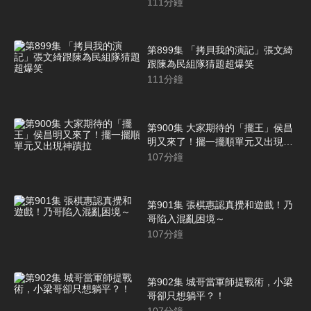
炸
111
分鐘
第899集 「拷貝我的演記」張文綺
跟陳為民組隊猜題超爆笑
111
分鐘
第900集 大家期待的「擺王」侯昌
明又來了！擺一擺順單元又出現神
蹟拉
107
分鐘
第901集 張棋惠認真攪和遊戲！乃
哥陷入混亂困境～
107
分鐘
第902集 城哥當軍師提戰術，小梁
哥卻只想躺平？！