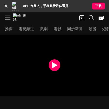
APP 免登入，手機觀看最佳選擇
下載
推薦
電視頻道
戲劇
電影
同步新番
動漫
短