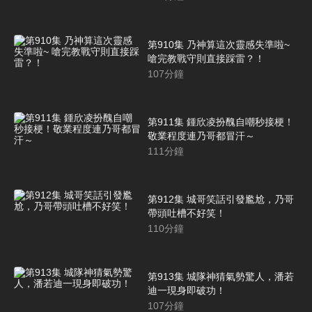
第910集 乃神算這次靈感失準啦~
嗆完教戰守則直接踩雷？！
107
分鐘
第911集 鍾欣凌扮醜自嘲秒接梗！
敬業程度連乃哥都冒汗～
111
分鐘
第912集 城哥笑話引發尷尬，乃哥
帶頭吐槽不好笑！
110
分鐘
第913集 城隊神猜氣勢驚人，潘若
迪一現身即破功！
107
分鐘