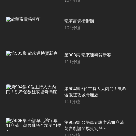
107
分鐘
龍華富貴衝衝衝
102
分鐘
第903集 龍來運轉賀新春
111
分鐘
第904集 6位主持人大內鬥！凱希
發狠狂攻城哥痛處
111
分鐘
第905集 台語單元讓字幕組崩潰！
胡言亂語全場笑到哭～
107
分鐘