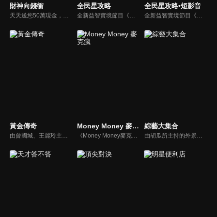
財神向錢衝
全民星攻略
全民星攻略•短影音
天天送您50萬現金，還有汽車大獎！不考智力、體力，挑戰家人、同事、同學、朋友互相了解的成渡和共同生活經驗。快來參加《財神向前衝》大獎通通送給您。
全新益智實境節目《全民星攻略》，由館長曾國城擔任把關者，考驗著每個來挑戰九宮格益智遊戲藝人明星。想要攻略九宮格關卡，透過創意聯想、邏輯推理、理想分析，才有機會獲取智慧星幣，帶走夢幻大獎。
全新益智實境節目《全民星攻略》，由館長曾國城擔任把關者，考驗著每個來挑戰九宮格益智遊戲藝人明星。想要攻略九宮格關卡，透過創意聯想、邏輯推理、理想分析，才有機會獲取智慧星幣，帶走夢幻大獎。
黃金傳奇
Money Money 麥克瘋
綜藝大集合
由曾國城、王麗玲主持，許多人記憶中的經典外景綜藝節目之一。每次闖關成功的隊伍，可獲得藏寶圖；拼湊出完整藏寶圖者，可憑著藏寶圖提示至寶箱放置處；最後以正確寶箱之正確答案鑰匙開啟成功者，除隊長本身外的每位參賽者，即可獲得價值新台幣5萬元之黃金金牌。
《Money Money麥克瘋》節目強調不比音準、不比音色，也不比外型、外貌、氣質、長相等如何，只強調只要歌詞記得牢，就可以參加比賽。
由胡瓜所主持的外景綜藝節目，秉持著「幸福好運到，獎金送夠夠」的精神，和眾多藝人與鄉親同樂玩遊戲拿獎金，介紹各地的人文、美食、特產等，提供豐富多元的內容，不間斷的笑料，讓您忘卻一切煩惱、開懷大笑。