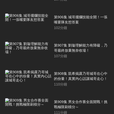
第906集 城哥擺爛技能全開！一張
嘴要隊友想答案
102
分鐘
第907集 劉璇理解能力有障礙，乃
哥最終放棄無奈收場！
107
分鐘
第908集 凱希揭露乃哥城哥在心中
的份量！真實內心話讓城哥走心！
110
分鐘
第909集 男女合作賽全面開戰！挑
戰極限刷積分～
111
分鐘