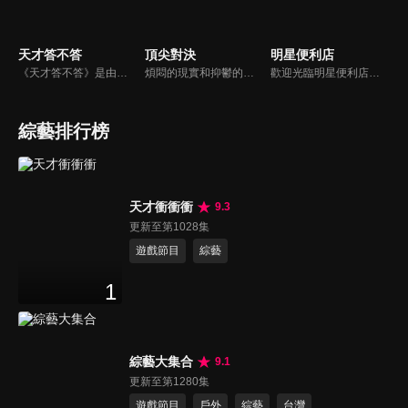
天才答不答
頂尖對決
明星便利店
《天才答不答》是由吳宗憲和吳怡霈共同主持的益智節目。節目設立高額的獎金來考驗藝人們真實的人性，同時將題目立體化，讓你身歷其境去冒險答題。更有哪些出乎意料的處罰，讓藝人羞愧的不想再答錯！一個最接近「人性」與「真實」的益智節目，現在就讓吳宗憲帶你輕鬆玩轉知識。
煩悶的現實和抑鬱的社會，你需要的就是笑、大聲笑、開口笑，《頂尖對決》就要你笑到落ㄟ骸，最具綜藝實力的庹宗康，和喜感十足的納豆各自領軍對抗，藝人搞笑pk笑果十足，《頂尖對決》讓你忘掉一週煩惱！
歡迎光臨明星便利店！你覺得便利店裡面有什麼？關東煮？茶葉蛋？還是讓你尖叫的大明星？一家擁有明星的便利店，到底有多稀奇，你會不會想要光臨呢？
綜藝排行榜
天才衝衝衝
9.3
更新至第1028集
遊戲節目
綜藝
1
綜藝大集合
9.1
更新至第1280集
遊戲節目
戶外
綜藝
台灣