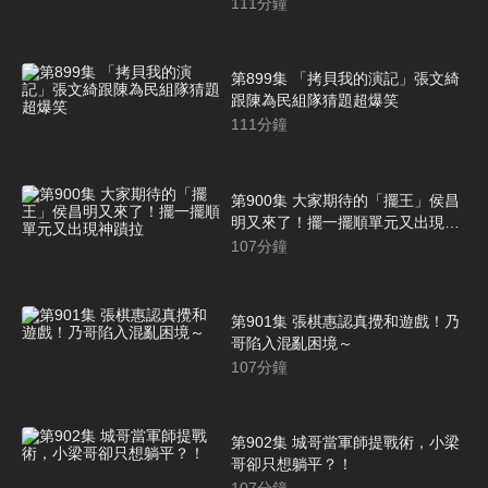
炸
111
分鐘
第899集 「拷貝我的演記」張文綺
跟陳為民組隊猜題超爆笑
111
分鐘
第900集 大家期待的「擺王」侯昌
明又來了！擺一擺順單元又出現神
蹟拉
107
分鐘
第901集 張棋惠認真攪和遊戲！乃
哥陷入混亂困境～
107
分鐘
第902集 城哥當軍師提戰術，小梁
哥卻只想躺平？！