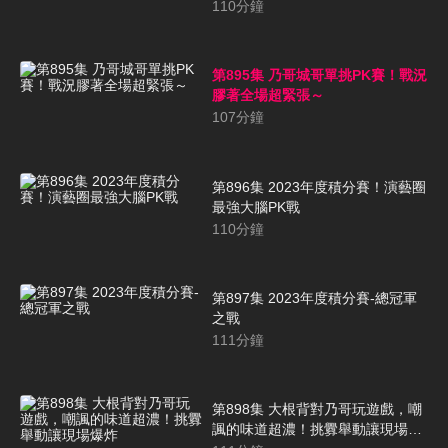
110
分鐘
第895集 乃哥城哥單挑PK賽！戰況
膠著全場超緊張～
107
分鐘
第896集 2023年度積分賽！演藝圈
最強大腦PK戰
110
分鐘
第897集 2023年度積分賽-總冠軍
之戰
111
分鐘
第898集 大根背對乃哥玩遊戲，嘲
諷的味道超濃！挑釁舉動讓現場爆