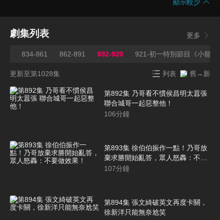
顯示較少
劇集列表
更多
833
834-861
862-891
892-920
921-初一特別節目《小龍
更新至第1028集
列表
舊→新
第892集 乃哥看不慣侯昌明太囂張
聯合城哥一起惡整他！
106
分鐘
第893集 徐伯伯振作一點！乃哥放
棄求勝開始亂答，眾人怒轟：不要
做效果！
107
分鐘
第894集 張文綺破英文再度卡關，
徐新洋只能無奈尬笑