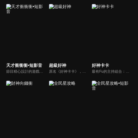
天才衝衝衝•短影音
超級好神
好神卡卡
節目精心設計的遊戲內容，包括深受觀眾喜愛並且火紅於各大專院校的【TEMPO系列】，考驗藝人用肢體表達能力以及聯想能力的【你是WORD演】、【會演是英雄】，考驗英文程度的【EAR傳耳ABC】，超簡單、超爆笑的【看你怎麼說】，以及考驗藝人反應、機智以及隊友默契的【不可能的默契】等單元，逗趣又爆笑！
原名《好神卡卡》，後改名為《超級好神》，是一檔益智類綜藝節目，由「A咖天王」徐乃麟搭配黃鐙輝主持。「好神智慧王」、「好神記憶王」、「誰是爆點王」、「好神送好禮」四個單元，讓來賓一較高下。比反應，比記憶，比機智，比膽識，幸運女神的眷顧與遠離永遠都是個未知數！
最有Fu的主持組合：「A咖天王」徐乃麟+「好神天心」朱芯儀+「真理大學校花」洪棠+「台大獸醫碩士」LYDIA。遊戲的層層關卡，來賓必須要和主持人比反應，比記憶，比機智，比膽識，幸運女神的眷顧與遠離永遠都是個未知數！