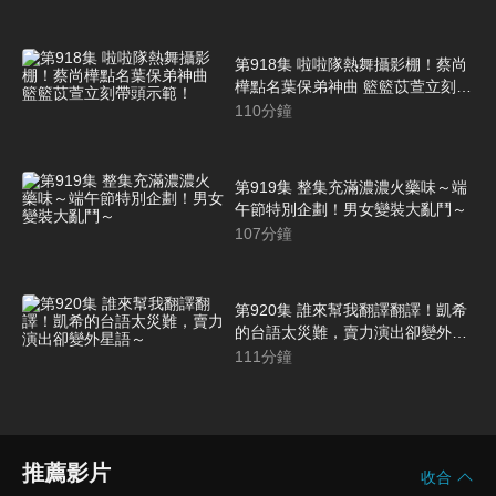
第918集 啦啦隊熱舞攝影棚！蔡尚
樺點名葉保弟神曲 籃籃苡萱立刻帶
頭示範！
110
分鐘
第919集 整集充滿濃濃火藥味～端
午節特別企劃！男女變裝大亂鬥～
107
分鐘
第920集 誰來幫我翻譯翻譯！凱希
的台語太災難，賣力演出卻變外星
語～
111
分鐘
推薦影片
收合