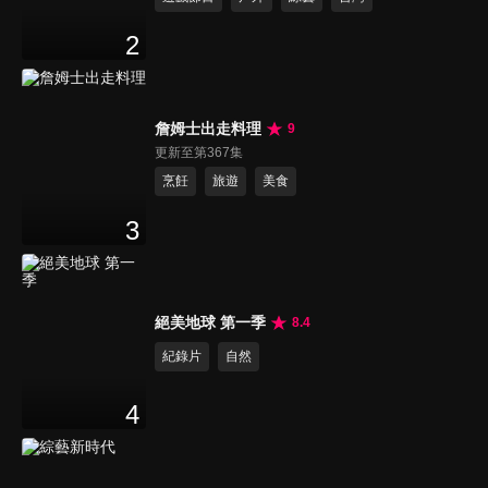
2
詹姆士出走料理
9
更新至第367集
烹飪
旅遊
美食
3
絕美地球 第一季
8.4
紀錄片
自然
4