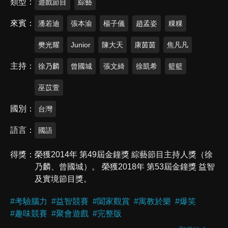
類型
遊戲節目
綜藝
來賓
潘若迪
張本渝
楊子儀
趙孟姿
粿粿
樊光耀
Junior
陳大天
康茵茵
焦凡凡
主持
徐乃麟
曾國城
張文綺
徐凱希
籃籃
巫苡萱
國別
台灣
語言
國語
得獎
榮獲2014年 第49屆金鐘獎 綜藝節目主持人獎（徐
乃麟、曾國城）。 榮獲2018年 第53屆金鐘獎 益智
及實境節目獎。
#
考驗腦力
#
益智競賽
#
闔家觀賞
#
寓教於樂
#
爆笑
#
趣味競賽
#
聚會遊戲
#
完整版