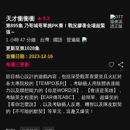
天才衝衝衝
9.3
第895集 乃哥城哥單挑PK賽！戰況膠著全場超緊
張～
1 小時 47 分鐘
台灣
國語
普遍級
更新至第1028集
首播日期：2023-12-16
每週三更新
節目精心設計的遊戲內容，包括深受觀眾喜愛並且火紅於
各大專院校的【TEMPO系列】，考驗藝人用肢體表達能
力以及聯想能力的【你是WORD演】、【會演是英雄】，
考驗英文程度的【EAR傳耳ABC】，超簡單、超爆笑的
【看你怎麼說】，以及考驗藝人反應、機智以及隊友默契
的【不可能的默契】等單元，逗趣又爆笑！