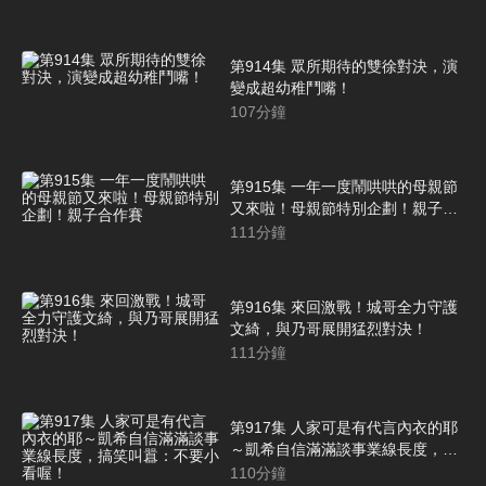
第914集 眾所期待的雙徐對決，演
變成超幼稚鬥嘴！
107
分鐘
第915集 一年一度鬧哄哄的母親節
又來啦！母親節特別企劃！親子合
作賽
111
分鐘
第916集 來回激戰！城哥全力守護
文綺，與乃哥展開猛烈對決！
111
分鐘
第917集 人家可是有代言內衣的耶
～凱希自信滿滿談事業線長度，搞
笑叫囂：不要小看喔！
110
分鐘