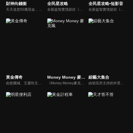
財神向錢衝
全民星攻略
全民星攻略•短影音
天天送您50萬現金，還有汽車大獎！不考智力、體力，挑戰家人、同事、同學、朋友互相了解的成渡和共同生活經驗。快來參加《財神向前衝》大獎通通送給您。
全新益智實境節目《全民星攻略》，由館長曾國城擔任把關者，考驗著每個來挑戰九宮格益智遊戲藝人明星。想要攻略九宮格關卡，透過創意聯想、邏輯推理、理想分析，才有機會獲取智慧星幣，帶走夢幻大獎。
全新益智實境節目《全民星攻略》，由館長曾國城擔任把關者，考驗著每個來挑戰九宮格益智遊戲藝人明星。想要攻略九宮格關卡，透過創意聯想、邏輯推理、理想分析，才有機會獲取智慧星幣，帶走夢幻大獎。
黃金傳奇
Money Money 麥克瘋
綜藝大集合
由曾國城、王麗玲主持，許多人記憶中的經典外景綜藝節目之一。每次闖關成功的隊伍，可獲得藏寶圖；拼湊出完整藏寶圖者，可憑著藏寶圖提示至寶箱放置處；最後以正確寶箱之正確答案鑰匙開啟成功者，除隊長本身外的每位參賽者，即可獲得價值新台幣5萬元之黃金金牌。
《Money Money麥克瘋》節目強調不比音準、不比音色，也不比外型、外貌、氣質、長相等如何，只強調只要歌詞記得牢，就可以參加比賽。
由胡瓜所主持的外景綜藝節目，秉持著「幸福好運到，獎金送夠夠」的精神，和眾多藝人與鄉親同樂玩遊戲拿獎金，介紹各地的人文、美食、特產等，提供豐富多元的內容，不間斷的笑料，讓您忘卻一切煩惱、開懷大笑。