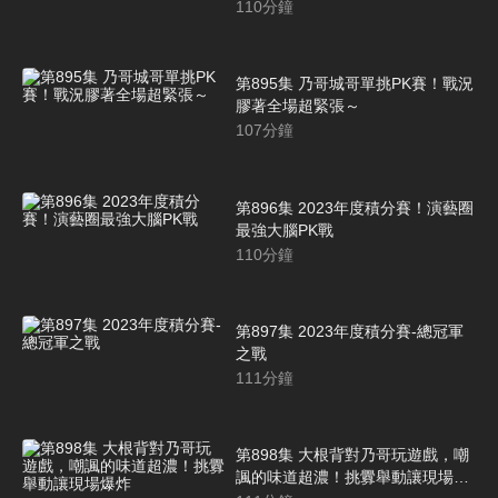
110
分鐘
第895集 乃哥城哥單挑PK賽！戰況
膠著全場超緊張～
107
分鐘
第896集 2023年度積分賽！演藝圈
最強大腦PK戰
110
分鐘
第897集 2023年度積分賽-總冠軍
之戰
111
分鐘
第898集 大根背對乃哥玩遊戲，嘲
諷的味道超濃！挑釁舉動讓現場爆