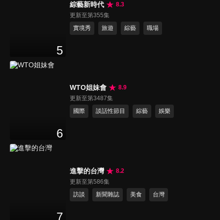
綜藝新時代
8.3
更新至第355集
實境秀
旅遊
綜藝
職場
5
WTO姐妹會
8.9
更新至第3487集
國際
談話性節目
綜藝
娛樂
6
進擊的台灣
8.2
更新至第586集
訪談
新聞雜誌
美食
台灣
7