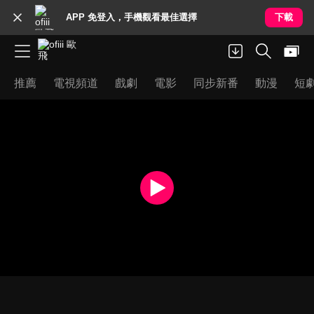
APP 免登入，手機觀看最佳選擇
下載
推薦
電視頻道
戲劇
電影
同步新番
動漫
短