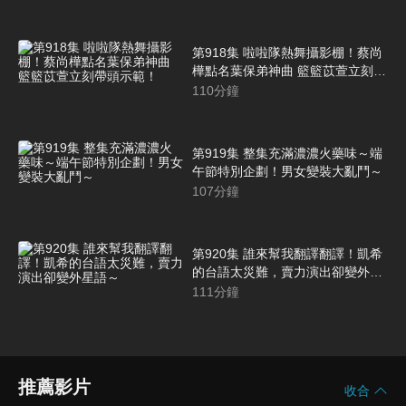
第918集 啦啦隊熱舞攝影棚！蔡尚
樺點名葉保弟神曲 籃籃苡萱立刻帶
頭示範！
110
分鐘
第919集 整集充滿濃濃火藥味～端
午節特別企劃！男女變裝大亂鬥～
107
分鐘
第920集 誰來幫我翻譯翻譯！凱希
的台語太災難，賣力演出卻變外星
語～
111
分鐘
推薦影片
收合