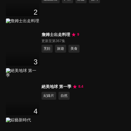
2
詹姆士出走料理
9
更新至第367集
烹飪
旅遊
美食
3
絕美地球 第一季
8.4
紀錄片
自然
4