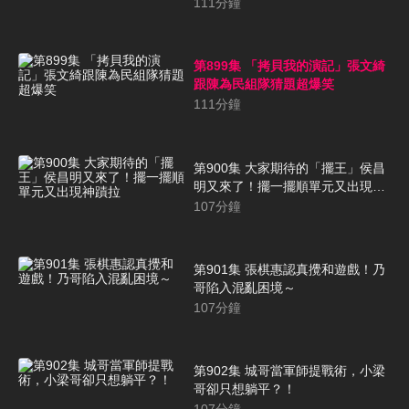
炸
111
分鐘
第899集 「拷貝我的演記」張文綺
跟陳為民組隊猜題超爆笑
111
分鐘
第900集 大家期待的「擺王」侯昌
明又來了！擺一擺順單元又出現神
蹟拉
107
分鐘
第901集 張棋惠認真攪和遊戲！乃
哥陷入混亂困境～
107
分鐘
第902集 城哥當軍師提戰術，小梁
哥卻只想躺平？！