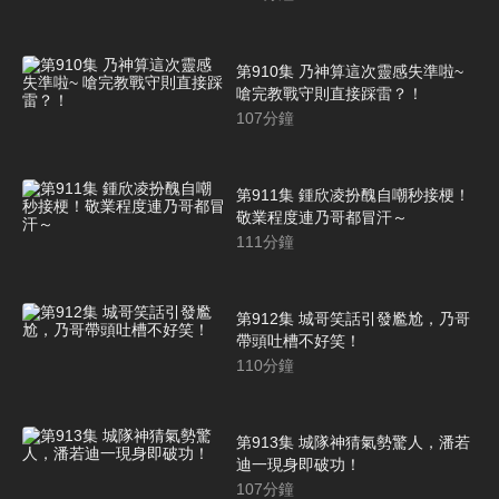
第910集 乃神算這次靈感失準啦~
嗆完教戰守則直接踩雷？！
107
分鐘
第911集 鍾欣凌扮醜自嘲秒接梗！
敬業程度連乃哥都冒汗～
111
分鐘
第912集 城哥笑話引發尷尬，乃哥
帶頭吐槽不好笑！
110
分鐘
第913集 城隊神猜氣勢驚人，潘若
迪一現身即破功！
107
分鐘