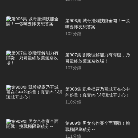
第906集 城哥擺爛技能全開！一張
嘴要隊友想答案
102
分鐘
第907集 劉璇理解能力有障礙，乃
哥最終放棄無奈收場！
107
分鐘
第908集 凱希揭露乃哥城哥在心中
的份量！真實內心話讓城哥走心！
110
分鐘
第909集 男女合作賽全面開戰！挑
戰極限刷積分～
111
分鐘