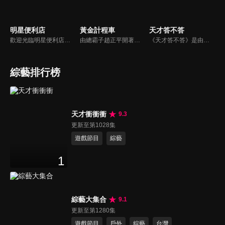
明星便利店
黃金計程車
天才答不答
歡迎光臨明星便利店！你覺得便利店裡面有什麼？關東煮？茶葉蛋？還是讓你尖叫的大明星？一家擁有明星的便利店，到底有多稀奇，你會不會想要光臨呢？
由總霸子趙正平開著計程車在街頭隨機找尋搭車路人，進行機智問答，如果十題答對就可以拿走金元寶！如果沒有答對，就把當前獎金減一個0然後發放！另外節目中總霸子趙正平還會帶我們遍尋美食名景。
《天才答不答》是由吳宗憲和吳怡霈共同主持的益智節目。節目設立高額的獎金來考驗藝人們真實的人性，同時將題目立體化，讓你身歷其境去冒險答題。更有哪些出乎意料的處罰，讓藝人羞愧的不想再答錯！一個最接近「人性」與「真實」的益智節目，現在就讓吳宗憲帶你輕鬆玩轉知識。
綜藝排行榜
天才衝衝衝
9.3
更新至第1028集
遊戲節目
綜藝
1
綜藝大集合
9.1
更新至第1280集
遊戲節目
戶外
綜藝
台灣