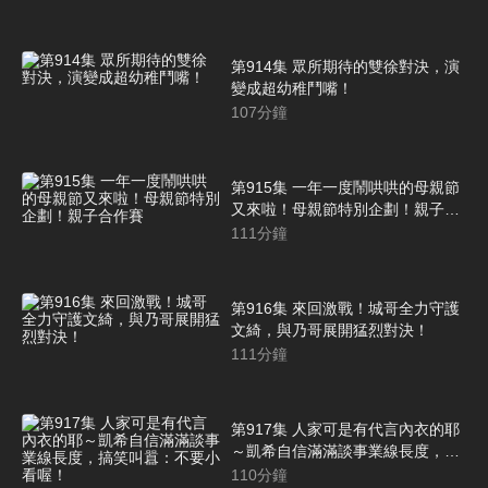
第914集 眾所期待的雙徐對決，演
變成超幼稚鬥嘴！
107
分鐘
第915集 一年一度鬧哄哄的母親節
又來啦！母親節特別企劃！親子合
作賽
111
分鐘
第916集 來回激戰！城哥全力守護
文綺，與乃哥展開猛烈對決！
111
分鐘
第917集 人家可是有代言內衣的耶
～凱希自信滿滿談事業線長度，搞
笑叫囂：不要小看喔！
110
分鐘