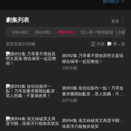
顯示較少
劇集列表
更多
833
834-861
862-891
892-920
921-初一特別節目《小龍
更新至第1028集
列表
舊→新
第892集 乃哥看不慣侯昌明太囂張
聯合城哥一起惡整他！
106
分鐘
第893集 徐伯伯振作一點！乃哥放
棄求勝開始亂答，眾人怒轟：不要
做效果！
107
分鐘
第894集 張文綺破英文再度卡關，
徐新洋只能無奈尬笑