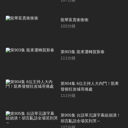
107
分鐘
龍華富貴衝衝衝
102
分鐘
第903集 龍來運轉賀新春
111
分鐘
第904集 6位主持人大內鬥！凱希
發狠狂攻城哥痛處
111
分鐘
第905集 台語單元讓字幕組崩潰！
胡言亂語全場笑到哭～
107
分鐘