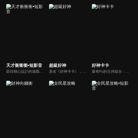
天才衝衝衝•短影音
超級好神
好神卡卡
節目精心設計的遊戲內容，包括深受觀眾喜愛並且火紅於各大專院校的【TEMPO系列】，考驗藝人用肢體表達能力以及聯想能力的【你是WORD演】、【會演是英雄】，考驗英文程度的【EAR傳耳ABC】，超簡單、超爆笑的【看你怎麼說】，以及考驗藝人反應、機智以及隊友默契的【不可能的默契】等單元，逗趣又爆笑！
原名《好神卡卡》，後改名為《超級好神》，是一檔益智類綜藝節目，由「A咖天王」徐乃麟搭配黃鐙輝主持。「好神智慧王」、「好神記憶王」、「誰是爆點王」、「好神送好禮」四個單元，讓來賓一較高下。比反應，比記憶，比機智，比膽識，幸運女神的眷顧與遠離永遠都是個未知數！
最有Fu的主持組合：「A咖天王」徐乃麟+「好神天心」朱芯儀+「真理大學校花」洪棠+「台大獸醫碩士」LYDIA。遊戲的層層關卡，來賓必須要和主持人比反應，比記憶，比機智，比膽識，幸運女神的眷顧與遠離永遠都是個未知數！