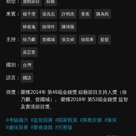
類型
遊戲節目
綜藝
來賓
楊千霈
張兆志
許明杰
香蕉
陳為民
林俊逸
徐瑋吟
陳瑋薇
主持
徐乃麟
曾國城
張文綺
徐凱希
籃籃
巫苡萱
國別
台灣
語言
國語
得獎
榮獲2014年 第49屆金鐘獎 綜藝節目主持人獎（徐
乃麟、曾國城）。 榮獲2018年 第53屆金鐘獎 益智
及實境節目獎。
#
考驗腦力
#
益智競賽
#
闔家觀賞
#
寓教於樂
#
爆笑
#
趣味競賽
#
聚會遊戲
#
完整版