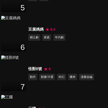
5
豆腐媽媽
8.4
鄉土劇
家庭
年代劇
6
怪獸8號
9
動作
動畫/卡通
科幻
獵奇
漫畫改編
7