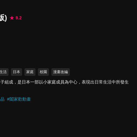
版)
9.2
生活
日本
家庭
校園
漫畫改編
柚子組成，是日本一部以小家庭成員為中心，表現出日常生活中所發生
。
小品
#
闔家歡動畫