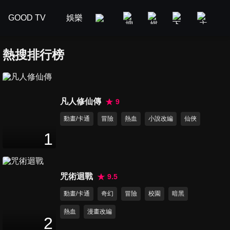
GOOD TV
娛樂
美食旅遊
新聞政論
汽車
熱搜排行榜
凡人修仙傳
9
動畫/卡通
冒險
熱血
小說改編
仙俠
1
咒術迴戰
9.5
動畫/卡通
奇幻
冒險
校園
暗黑
熱血
漫畫改編
2