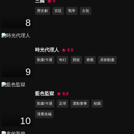
三國
9
歷史劇
宮廷
戰爭
古裝
8
時光代理人
8.5
動畫/卡通
奇幻
懸疑
療癒
原創動畫
9
藍色監獄
8.8
動畫/卡通
足球
運動賽事
校園
漫畫改編
10