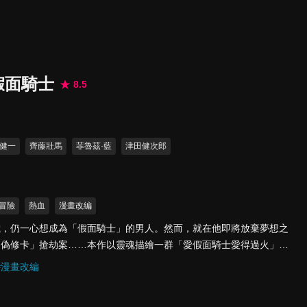
假面騎士
8.5
健一
齊藤壯馬
菲魯茲·藍
津田健次郎
冒險
熱血
漫畫改編
歲，仍一心想成為「假面騎士」的男人。然而，就在他即將放棄夢想之
「偽修卡」搶劫案……本作以靈魂描繪一群「愛假面騎士愛得過火」的
士」的遊戲，就此拉開序幕！
#
漫畫改編