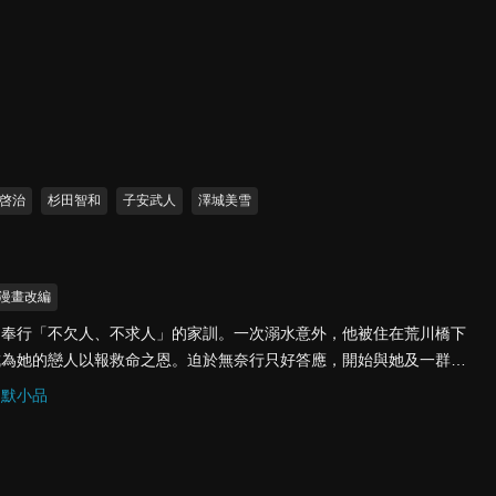
啓治
杉田智和
子安武人
澤城美雪
漫畫改編
，奉行「不欠人、不求人」的家訓。一次溺水意外，他被住在荒川橋下
成為她的戀人以報救命之恩。迫於無奈行只好答應，開始與她及一群充
生活。當冷靜理性遇上脫離常識的電波日常，一場顛覆人生的戀愛喜劇
幽默小品