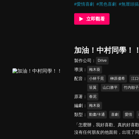
他而言，「結婚」原本是件極其
#
愛情喜劇
#
黑色喜劇
#
無厘頭搞
家告知他的妹妹，將強迫她生下
──城崎芽衣。為了解決繼承人問
立即觀看
託對方協助自己順利結婚。「──
子──城崎擔任顧問之下，一流殺
棒的婚姻…… 由殺手與婚姻騙子
幕！！
加油！中村同學！
製作公司
Drive
導演
梅木葵
配音
小林千晃
榊原優希
江口
笹翼
山口勝平
竹内順子
原著
春泥
編劇
梅木葵
類型
動畫/卡通
喜劇
愛情
「怎麼辦，我好喜歡、真的好喜
沒有任何朋友的他面前，出現了