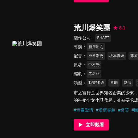
荒川爆笑團
8.1
製作公司
SHAFT
導演
新房昭之
配音
神谷浩史
坂本真綾
藤原
原著
中村光
編劇
赤尾凸
類型
動畫/卡通
喜劇
愛情
市之宮行是世界知名企業的少東
的神祕少女小珊救起，並被要求
滿奇葩設定的橋下居民展開離奇
#
青春愛情
#
愛情喜劇
#
爆笑
#
就此展開！
立即觀看