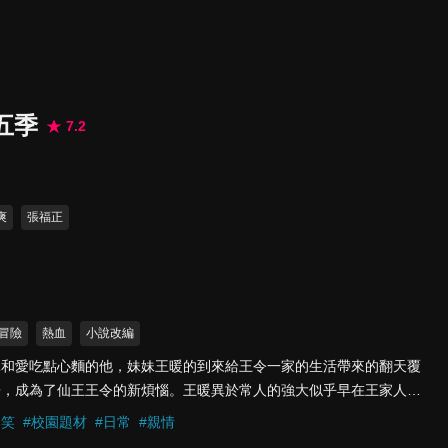
五季
7.2
爽
張福正
冒險
熱血
小說改編
妹和愛吃點心麵的他，妹妹王暖的到來給王令一家的生活帶來的翻天覆
哥，成為了仙王王令的新煩惱。王暖異於常人的強大似乎早在王家人的
導妹妹控制力量。然而，妹妹的強大也引起了惡勢力組織夜魁與詭牢天
爆笑
#
校園題材
#
日常
#
親情
的挑釁，王令做了一個違背祖宗的決定──帶著妹妹與這些壞人練練