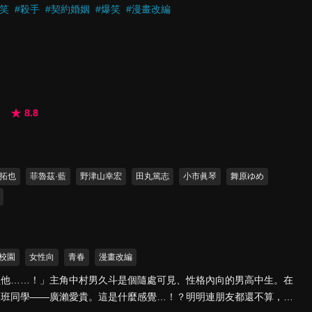
遙遠的事情。然而，為了不讓「用毒人」的血脈斷絕，下呂家的現任當
笑
#
殺手
#
契約婚姻
#
爆笑
#
漫畫改編
繼承人。就在這時，下呂遇見了他的任務目標，手法高超的婚姻騙子
題並保護妹妹，下呂想到由自己來結婚，便當場向城崎提出請求，委
我第一次看到這種提案（求婚）方式。」於是，在手法高超的婚姻騙
手下呂開始挑戰人生首次的超困難任務──「相親」……！？目標是最
這對最強拍檔挺身挑戰，世界上最艱辛的相親戰鬥動作片，正式揭開序
！
8.8
拓也
菲魯茲·藍
野津山幸宏
田丸篤志
小市眞琴
舞原ゆめ
校園
女性向
青春
漫畫改編
歡他……！」主角中村男久斗是個隨處可見、性格內向的男高中生。在
同班同學——廣瀨愛貴。這是什麼感覺…！？明明連朋友都還不算，但