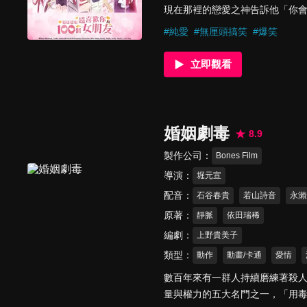
現在那裡的戀愛之神告訴他「你會
遇的人，如果不和那個人彼此相
#
純愛
#
無厘頭搞笑
#
爆笑
的相遇——戀太郎該怎麼辦！？1
立即觀看
婚姻劇毒
8.9
製作公司
Bones Film
導演
堀元宣
配音
石谷春貴
若山詩音
永瀨
原著
靜脈
依田瑞稀
編劇
上野貴美子
類型
動作
動畫/卡通
愛情
數百年來有一群人持續磨練著殺
量與權力的五大名門之一，「用