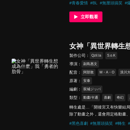
每天只要看到廣瀨，心就都怦怦
#
青春愛情
#
BL
#
無厘頭搞笑
#
每次都以失敗告終。然而，中村在
畫風，幽默地呈現中村同學對廣瀨
立即觀看
動畫化！粘著系男子的單相思暴
女神「異世界轉生
製作公司
Qzil.la
S.o.K
導演
副島惠文
配音
阿部敦
M・A・O
浪川
原著
安泰
編劇
双城ジッパ
類型
動畫/卡通
喜劇
奇幻
轉生處是…「開後宮又有快樂結
除了動畫之外，還會用定格動畫
轉生負責人「女神大人」與重複
#
黑色喜劇
#
無厘頭搞笑
#
轉生