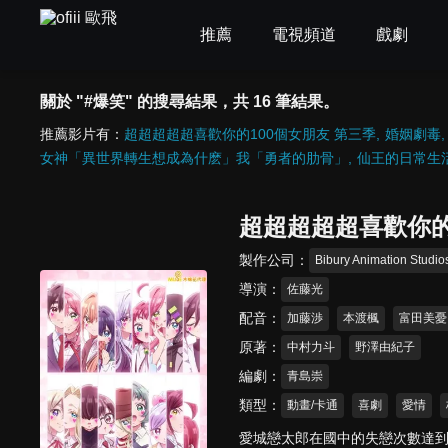
推薦
電視頻道
戲劇
關於 "#爆笑" 的搜尋結果，共 16 筆結果。
推薦影片有：
超超超超超喜歡你的100個女朋友 第三季
婚姻劇毒
女神「異世界轉生想成為什麽」我「勇者的肋骨」
仙王的日常生
超超超超超喜歡你的
製作公司
Bibury Animation Studio
導演
佐藤光
配音
加藤渉
本渡楓
富田美憂
原著
中村力斗
野澤由紀子
編劇
青島崇
類型
動畫/卡通
喜劇
愛情
愛城戀太郎在國中的失戀次數達到