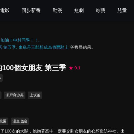
電影
同步新番
動漫
短劇
綜藝
兒童
加油！中村同學！！
活 第五季
東島丹三郎想成為假面騎士
等搜尋結果。
100個女朋友 第三季
9.1
s
瀬戸麻沙美
上坂堇
校園
漫畫改編
了100次的大關，他抱著高中一定要交到女朋友的心願造訪神社。出