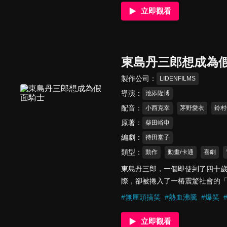
手！
立即觀看
東島丹三郎想成為
製作公司
LIDENFILMS
導演
池添隆博
配音
小西克幸
茅野愛衣
鈴村
原著
柴田峪申
編劇
待田堂子
類型
動作
動畫/卡通
喜劇
東島丹三郎，一個即使到了四十
際，卻被捲入了一樁震驚社會的
大人們，一場「認真扮演假面騎
#
無厘頭搞笑
#
熱血沸騰
#
爆笑
立即觀看