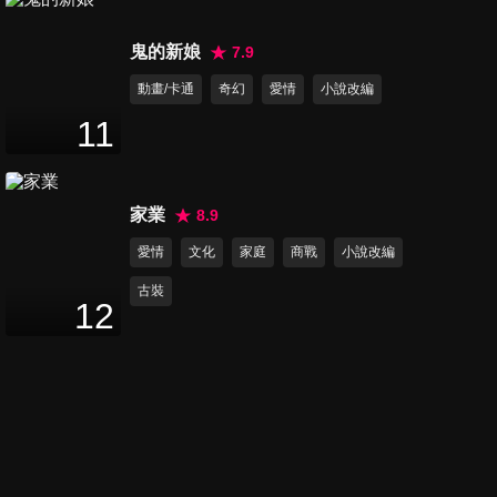
鬼的新娘
7.9
動畫/卡通
奇幻
愛情
小說改編
11
家業
8.9
愛情
文化
家庭
商戰
小說改編
古裝
12