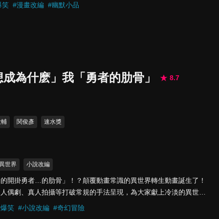
直跳、停不下來！！雖然中村一直勇敢地嘗試與中村同學進行對話，但
爆笑
#
漫畫改編
#
幽默小品
途中同時也慢慢地建立起自信，也不氣餒地努力著！！以80至90年代
那夾雜著妄想與失控的單戀故事。超人氣的王道BL喜劇漫畫正式迎來
走的生存☆戀愛喜劇正式登場！！
想成為什麽」我「勇者的肋骨」
8.7
大輔
関俊彥
速水獎
異世界
小說改編
局的開掛勇者…的肋骨」！？顛覆動畫常識的異世界轉生動畫誕生了！
、人偶劇、真人拍攝等打破常規的手法呈現，為大家獻上冷淡的異世界
進行奇葩轉生的主角「我」的痛快異世界轉生記！
#
爆笑
#
小說改編
#
奇幻冒險