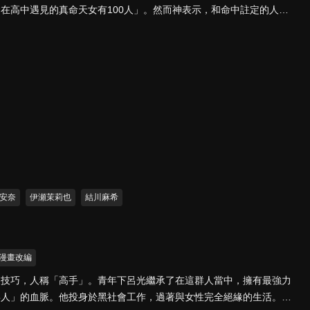
在高中遇見的真命天女有100人」。然而神表示，和命中註定的人相
愛並獲得幸福的話就會死掉……。面對一個又一個等待著他的真命天女
00個女朋友又將何去何從！？
安奈
伊瀬茉莉也
結川麻希
漫畫改編
人技巧，人稱「高手」。青年下呂光繼承了在這群人當中，擁有最強力
毒人」的血脈。他投身於黑社會工作，過著與女性完全絕緣的生活。對