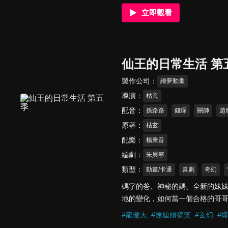
立即觀看
仙王的日常生活 第
製作公司
繪夢動畫
導演
枯玄
配音
孫路路
錢琛
關帥
趙
原著
枯玄
配樂
楊秉音
編劇
朱貝寧
類型
動畫/卡通
喜劇
奇幻
碼字的爸、神秘的媽、全新的妹
地的變化，如何當一個合格的哥
意料之中，於是王令決定努力教
#
龍傲天
#
無厘頭搞笑
#
玄幻
#
級囚犯白哲的注意，面對邪惡修士