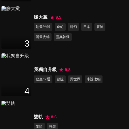
膽大黨
9.5
動畫/卡通
奇幻
科幻
日本
冒險
漫畫改編
靈異神怪
3
我獨自升級
9.8
動畫/卡通
冒險
異世界
小說改編
4
雙軌
8.6
愛情
時裝