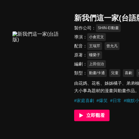
新我們這一家(台語
製作公司
SHIN-EI動畫
導演
小倉宏文
配音
王瑞芹
曾允凡
原著
螻榮子
編劇
上田信治
類型
動畫/卡通
兒童
喜劇
由花媽、花爸、姊姊橘子、弟弟
大小事為題材的漫畫與動畫作品
#
家庭喜劇
#
爆笑
#
日常
#
幽默
立即觀看