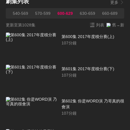
劇集列表
更多
539
540-569
570-599
600-629
630-659
660-689
69
更新至第1028集
列表
舊→新
第600集 2017年度積分賽(上)
107
分鐘
第601集 2017年度積分賽(下)
107
分鐘
第602集 你是WORD演 乃哥真的很
會演
107
分鐘