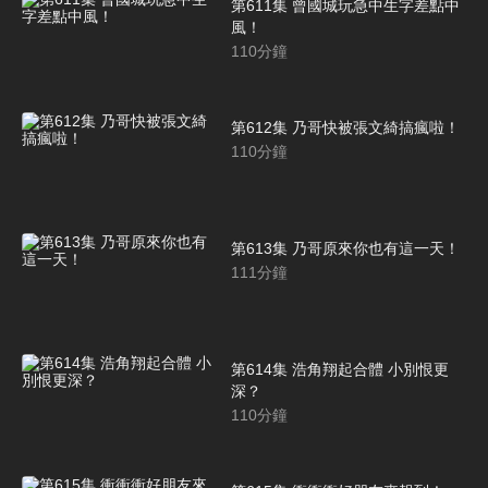
第611集 曾國城玩急中生字差點中
風！
110
分鐘
第612集 乃哥快被張文綺搞瘋啦！
110
分鐘
第613集 乃哥原來你也有這一天！
111
分鐘
第614集 浩角翔起合體 小別恨更
深？
110
分鐘