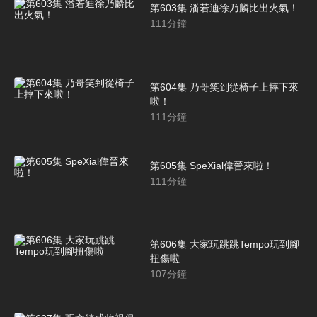
第603集 潘若迪徐乃麟比出火氣！
111
分鐘
第604集 乃哥笑到從椅子上摔下來
啦！
111
分鐘
第605集 SpeXial偉晉來啦！
111
分鐘
第606集 大家玩跳跳Tempo玩到腳
扭傷啦
107
分鐘