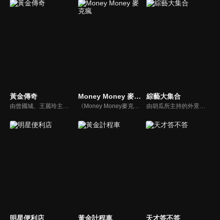
黃金傳奇
Money Money 麥克瘋
綜藝大集合
由曾國城、王麗玲主持，許多人記憶中的經典外景綜藝節目之一。每次闖關成功的隊伍，可獲得藏寶圖；拼湊出完整藏寶圖者，可憑著藏寶圖提示至寶箱放置處；最後以正確寶箱之正確答案鑰匙開啟成功者，除隊長本身外的每位參賽者，即可獲得價值新台幣5萬元之黃金金牌。
《Money Money麥克瘋》節目強調不比音準、不比音色，也不比外型、外貌、氣質、長相等如何，只強調只要歌詞記得牢，就可以參加比賽。
由胡瓜所主持的外景綜藝節目，秉持著「幸福好運到，獎金送夠夠」的精神，和眾多藝人與鄉親同樂玩遊戲拿獎金，介紹各地的人文、美食、特產等，提供豐富多元的內容，不間斷的笑料，讓您忘卻一切煩惱、開懷大笑。
明星便利店
黃金計程車
天才答不答