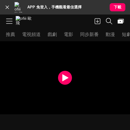
APP 免登入，手機觀看最佳選擇
下載
推薦
電視頻道
戲劇
電影
同步新番
動漫
短