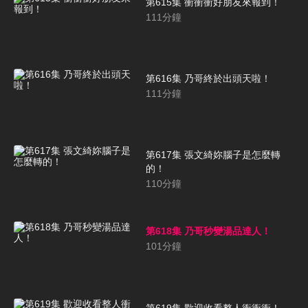
第615集 衝衝衝好朋友來報到！
111
分鐘
第616集 乃哥終於出頭天啦！
111
分鐘
第617集 張文綺妳腦子是怎麼轉
的！
110
分鐘
第618集 乃哥秒變湯品達人！
101
分鐘
第619集 歡迎收看整人衝衝衝！