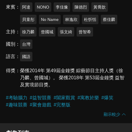
來賓
阿達
NONO
李佳豫
陳德烈
黃喬歆
貝童彤
No Name
林逸欣
杜忻恬
蔡佳麟
主持
徐乃麟
曾國城
張文綺
曾智希
國別
台灣
語言
國語
得獎
榮獲2014年 第49屆金鐘獎 綜藝節目主持人獎（徐
乃麟、曾國城）。 榮獲2018年 第53屆金鐘獎 益智
及實境節目獎。
#
考驗腦力
#
益智競賽
#
闔家觀賞
#
寓教於樂
#
爆笑
#
趣味競賽
#
聚會遊戲
#
完整版
顯示較少