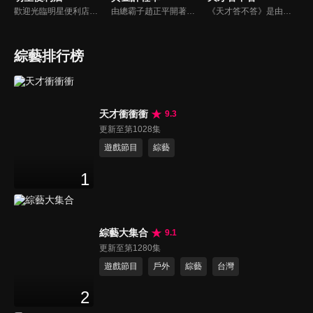
歡迎光臨明星便利店！你覺得便利店裡面有什麼？關東煮？茶葉蛋？還是讓你尖叫的大明星？一家擁有明星的便利店，到底有多稀奇，你會不會想要光臨呢？
由總霸子趙正平開著計程車在街頭隨機找尋搭車路人，進行機智問答，如果十題答對就可以拿走金元寶！如果沒有答對，就把當前獎金減一個0然後發放！另外節目中總霸子趙正平還會帶我們遍尋美食名景。
《天才答不答》是由吳宗憲和吳怡霈共同主持的益智節目。節目設立高額的獎金來考驗藝人們真實的人性，同時將題目立體化，讓你身歷其境去冒險答題。更有哪些出乎意料的處罰，讓藝人羞愧的不想再答錯！一個最接近「人性」與「真實」的益智節目，現在就讓吳宗憲帶你輕鬆玩轉知識。
綜藝排行榜
天才衝衝衝
9.3
更新至第1028集
遊戲節目
綜藝
1
綜藝大集合
9.1
更新至第1280集
遊戲節目
戶外
綜藝
台灣
2