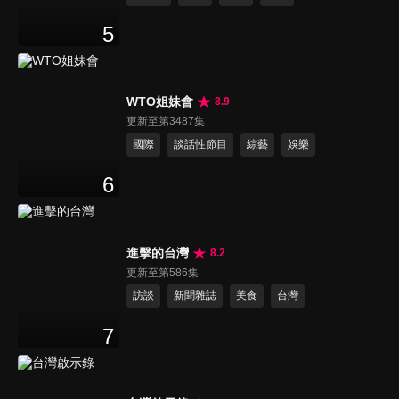
5
WTO姐妹會
8.9
更新至第3487集
國際
談話性節目
綜藝
娛樂
6
進擊的台灣
8.2
更新至第586集
訪談
新聞雜誌
美食
台灣
7