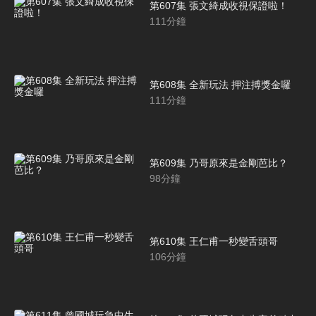
第607集 張文綺成收視保證啦！
111
分鐘
第608集 全新玩法 押注搏獎金囉
111
分鐘
第609集 乃哥原來是金剛芭比？
98
分鐘
第610集 王仁甫一秒變舌頭哥
106
分鐘