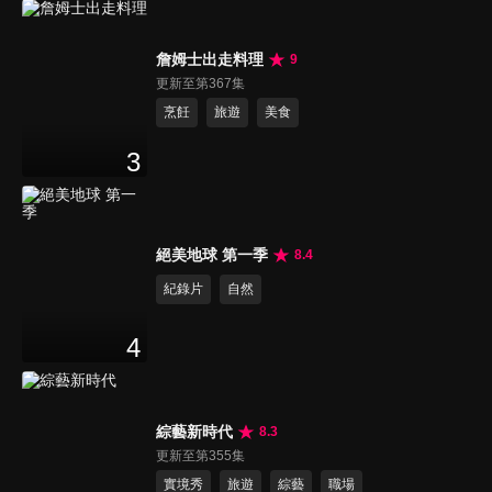
詹姆士出走料理
9
更新至第367集
烹飪
旅遊
美食
3
絕美地球 第一季
8.4
紀錄片
自然
4
綜藝新時代
8.3
更新至第355集
實境秀
旅遊
綜藝
職場