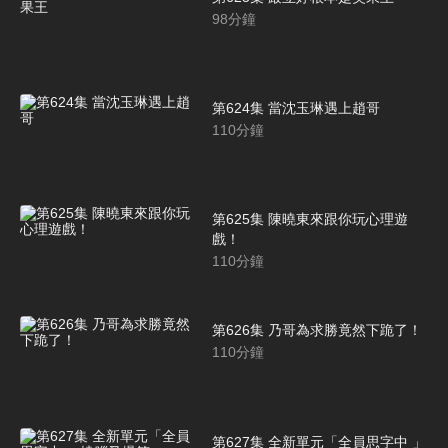
98
分鐘
第624集 當沈玉琳遇上趙哥
110
分鐘
第625集 陳曉東來跟你玩心理遊
戲！
110
分鐘
第626集 乃哥為求勝竟然下跪了！
110
分鐘
第627集 全新單元「全員思字中 」