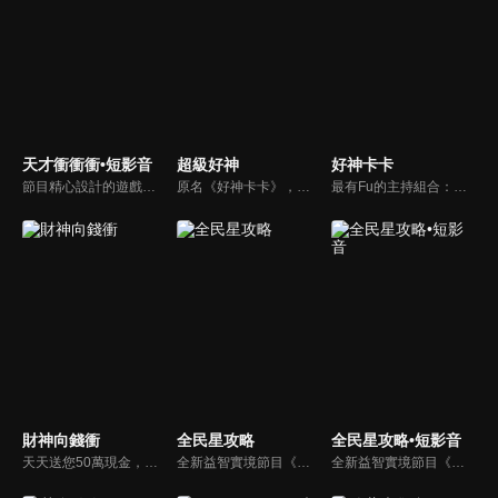
天才衝衝衝•短影音
超級好神
好神卡卡
節目精心設計的遊戲內容，包括深受觀眾喜愛並且火紅於各大專院校的【TEMPO系列】，考驗藝人用肢體表達能力以及聯想能力的【你是WORD演】、【會演是英雄】，考驗英文程度的【EAR傳耳ABC】，超簡單、超爆笑的【看你怎麼說】，以及考驗藝人反應、機智以及隊友默契的【不可能的默契】等單元，逗趣又爆笑！
原名《好神卡卡》，後改名為《超級好神》，是一檔益智類綜藝節目，由「A咖天王」徐乃麟搭配黃鐙輝主持。「好神智慧王」、「好神記憶王」、「誰是爆點王」、「好神送好禮」四個單元，讓來賓一較高下。比反應，比記憶，比機智，比膽識，幸運女神的眷顧與遠離永遠都是個未知數！
最有Fu的主持組合：「A咖天王」徐乃麟+「好神天心」朱芯儀+「真理大學校花」洪棠+「台大獸醫碩士」LYDIA。遊戲的層層關卡，來賓必須要和主持人比反應，比記憶，比機智，比膽識，幸運女神的眷顧與遠離永遠都是個未知數！
財神向錢衝
全民星攻略
全民星攻略•短影音
天天送您50萬現金，還有汽車大獎！不考智力、體力，挑戰家人、同事、同學、朋友互相了解的成渡和共同生活經驗。快來參加《財神向前衝》大獎通通送給您。
全新益智實境節目《全民星攻略》，由館長曾國城擔任把關者，考驗著每個來挑戰九宮格益智遊戲藝人明星。想要攻略九宮格關卡，透過創意聯想、邏輯推理、理想分析，才有機會獲取智慧星幣，帶走夢幻大獎。
全新益智實境節目《全民星攻略》，由館長曾國城擔任把關者，考驗著每個來挑戰九宮格益智遊戲藝人明星。想要攻略九宮格關卡，透過創意聯想、邏輯推理、理想分析，才有機會獲取智慧星幣，帶走夢幻大獎。