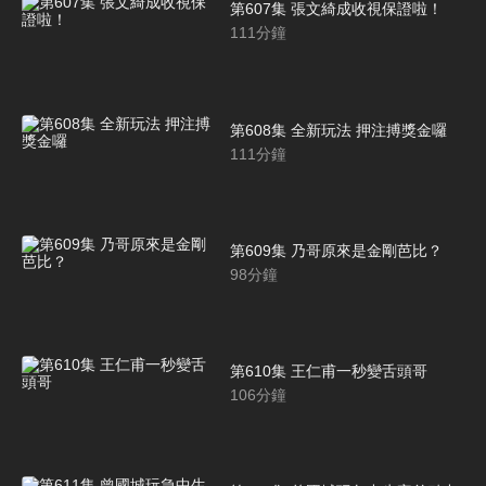
第607集 張文綺成收視保證啦！
111
分鐘
第608集 全新玩法 押注搏獎金囉
111
分鐘
第609集 乃哥原來是金剛芭比？
98
分鐘
第610集 王仁甫一秒變舌頭哥
106
分鐘