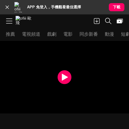
APP 免登入，手機觀看最佳選擇
下載
推薦
電視頻道
戲劇
電影
同步新番
動漫
短