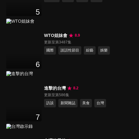
5
WTO姐妹會
8.9
更新至第3487集
國際
談話性節目
綜藝
娛樂
6
進擊的台灣
8.2
更新至第586集
訪談
新聞雜誌
美食
台灣
7