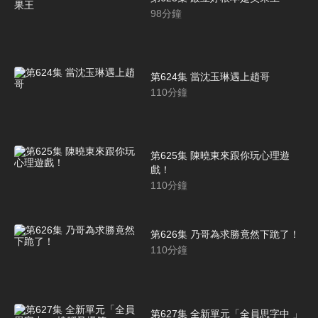
98
分鐘
第624集 當沈玉琳遇上趙哥
110
分鐘
第625集 陳曉東來跟你玩心理遊
戲！
110
分鐘
第626集 乃哥為求勝竟然下跪了！
110
分鐘
第627集 全新單元「全員思字中 」