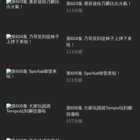
第603集 潘若迪徐乃麟比出火氣！
111
分鐘
第604集 乃哥笑到從椅子上摔下來
啦！
111
分鐘
第605集 SpeXial偉晉來啦！
111
分鐘
第606集 大家玩跳跳Tempo玩到腳
扭傷啦
107
分鐘