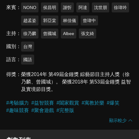
來賓
NONO
侯昌明
謝忻
阿達
沈世朋
徐瑋吟
趙孟姿
郭亞棠
林佳儀
曾瑋中
主持
徐乃麟
曾國城
Albee
張文綺
國別
台灣
語言
國語
得獎
榮獲2014年 第49屆金鐘獎 綜藝節目主持人獎（徐
乃麟、曾國城）。 榮獲2018年 第53屆金鐘獎 益智
及實境節目獎。
#
考驗腦力
#
益智競賽
#
闔家觀賞
#
寓教於樂
#
爆笑
#
趣味競賽
#
聚會遊戲
#
完整版
顯示較少