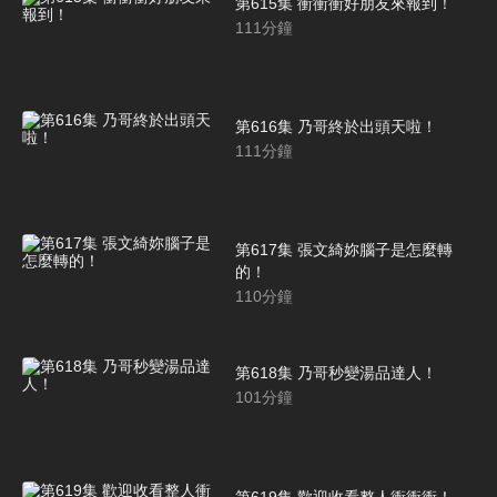
第615集 衝衝衝好朋友來報到！
111
分鐘
第616集 乃哥終於出頭天啦！
111
分鐘
第617集 張文綺妳腦子是怎麼轉
的！
110
分鐘
第618集 乃哥秒變湯品達人！
101
分鐘
第619集 歡迎收看整人衝衝衝！