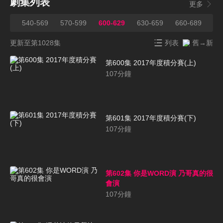
劇集列表
更多
539
540-569
570-599
600-629
630-659
660-689
69
更新至第1028集
列表
舊→新
第600集 2017年度積分賽(上)
107
分鐘
第601集 2017年度積分賽(下)
107
分鐘
第602集 你是WORD演 乃哥真的很
會演
107
分鐘