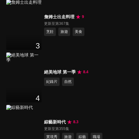
詹姆士出走料理
9
更新至第367集
烹飪
旅遊
美食
3
絕美地球 第一季
8.4
紀錄片
自然
4
綜藝新時代
8.3
更新至第355集
實境秀
旅遊
綜藝
職場