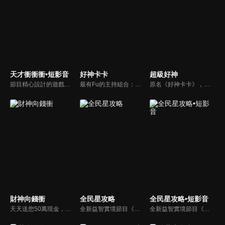
天才衝衝衝•短影音
好神卡卡
超級好神
節目精心設計的遊戲內容，包括深受觀眾喜愛並且火紅於各大專院校的【TEMPO系列】，考驗藝人用肢體表達能力以及聯想能力的【你是WORD演】、【會演是英雄】，考驗英文程度的【EAR傳耳ABC】，超簡單、超爆笑的【看你怎麼說】，以及考驗藝人反應、機智以及隊友默契的【不可能的默契】等單元，逗趣又爆笑！
最有Fu的主持組合：「A咖天王」徐乃麟+「好神天心」朱芯儀+「真理大學校花」洪棠+「台大獸醫碩士」LYDIA。遊戲的層層關卡，來賓必須要和主持人比反應，比記憶，比機智，比膽識，幸運女神的眷顧與遠離永遠都是個未知數！
原名《好神卡卡》，後改名為《超級好神》，是一檔益智類綜藝節目，由「A咖天王」徐乃麟搭配黃鐙輝主持。「好神智慧王」、「好神記憶王」、「誰是爆點王」、「好神送好禮」四個單元，讓來賓一較高下。比反應，比記憶，比機智，比膽識，幸運女神的眷顧與遠離永遠都是個未知數！
財神向錢衝
全民星攻略
全民星攻略•短影音
天天送您50萬現金，還有汽車大獎！不考智力、體力，挑戰家人、同事、同學、朋友互相了解的成渡和共同生活經驗。快來參加《財神向前衝》大獎通通送給您。
全新益智實境節目《全民星攻略》，由館長曾國城擔任把關者，考驗著每個來挑戰九宮格益智遊戲藝人明星。想要攻略九宮格關卡，透過創意聯想、邏輯推理、理想分析，才有機會獲取智慧星幣，帶走夢幻大獎。
全新益智實境節目《全民星攻略》，由館長曾國城擔任把關者，考驗著每個來挑戰九宮格益智遊戲藝人明星。想要攻略九宮格關卡，透過創意聯想、邏輯推理、理想分析，才有機會獲取智慧星幣，帶走夢幻大獎。