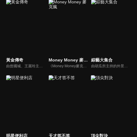
黃金傳奇
Money Money 麥克瘋
綜藝大集合
由曾國城、王麗玲主持，許多人記憶中的經典外景綜藝節目之一。每次闖關成功的隊伍，可獲得藏寶圖；拼湊出完整藏寶圖者，可憑著藏寶圖提示至寶箱放置處；最後以正確寶箱之正確答案鑰匙開啟成功者，除隊長本身外的每位參賽者，即可獲得價值新台幣5萬元之黃金金牌。
《Money Money麥克瘋》節目強調不比音準、不比音色，也不比外型、外貌、氣質、長相等如何，只強調只要歌詞記得牢，就可以參加比賽。
由胡瓜所主持的外景綜藝節目，秉持著「幸福好運到，獎金送夠夠」的精神，和眾多藝人與鄉親同樂玩遊戲拿獎金，介紹各地的人文、美食、特產等，提供豐富多元的內容，不間斷的笑料，讓您忘卻一切煩惱、開懷大笑。
明星便利店
天才答不答
頂尖對決