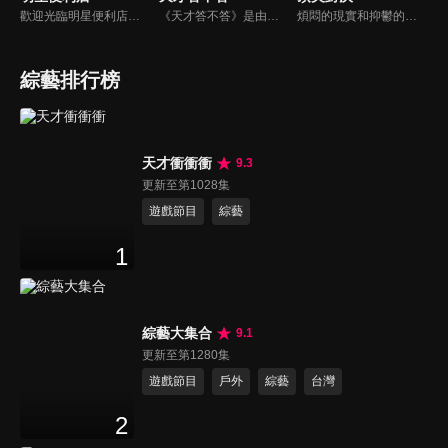
歡迎光臨明星便利店！你覺得便利店裡面有什麼？關東煮？茶葉蛋？還是讓你尖叫的大明星？一家擁有明星的便利店，到底有多稀奇，你會不會想要光臨呢？
《天才答不答》是由吳宗憲和吳怡霈共同主持的益智節目。節目設立高額的獎金來考驗藝人們真實的人性，同時將題目立體化，讓你身歷其境去冒險答題。更有哪些出乎意料的處罰，讓藝人羞愧的不想再答錯！一個最接近「人性」與「真實」的益智節目，現在就讓吳宗憲帶你輕鬆玩轉知識。
煩悶的現實和抑鬱的社會，你需要的就是笑、大聲笑、開口笑，《頂尖對決》就要你笑到落ㄟ骸，最具綜藝實力的庹宗康，和喜感十足的納豆各自領軍對抗，藝人搞笑pk笑果十足，《頂尖對決》讓你忘掉一週煩惱！
綜藝排行榜
天才衝衝衝
9.3
更新至第1028集
遊戲節目
綜藝
1
綜藝大集合
9.1
更新至第1280集
遊戲節目
戶外
綜藝
台灣
2