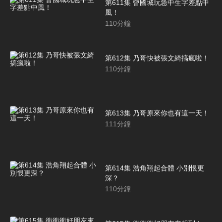
第611集 曾國城玩急中生字差點中
風！
110
分鐘
第612集 乃哥快被張文綺搞瘋啦！
110
分鐘
第613集 乃哥原來你也有這一天！
111
分鐘
第614集 浩角翔起合體 小別恨更
深？
110
分鐘