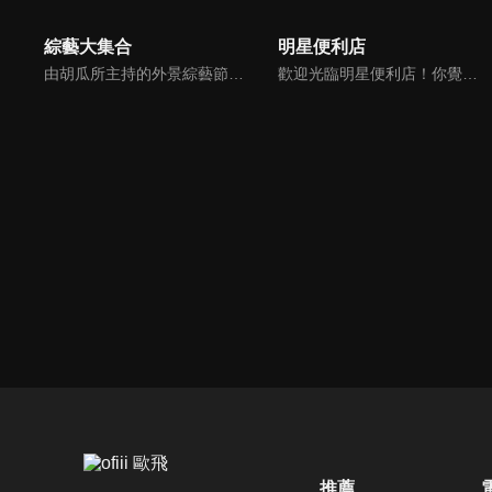
綜藝大集合
明星便利店
由胡瓜所主持的外景綜藝節目，秉持著「幸福好運到，獎金送夠夠」的精神，和眾多藝人與鄉親同樂玩遊戲拿獎金，介紹各地的人文、美食、特產等，提供豐富多元的內容，不間斷的笑料，讓您忘卻一切煩惱、開懷大笑。
歡迎光臨明星便利店！你覺得便利店裡面有什麼？關東煮？茶葉蛋？還是讓你尖叫的大明星？一家擁有明星的便利店，到底有多稀奇，你會不會想要光臨呢？
推薦