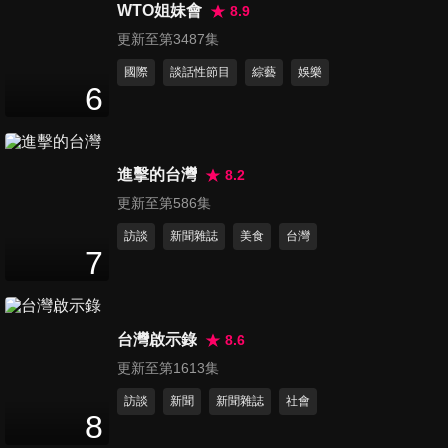
111
分鐘
WTO姐妹會
8.9
更新至第3487集
國際
談話性節目
綜藝
娛樂
第525集 綜藝之王大戰戲劇霸
6
主
111
分鐘
進擊的台灣
8.2
第526集 鐵血班長來挑戰
111
分鐘
更新至第586集
訪談
新聞雜誌
美食
台灣
7
第527集 張文綺腦細胞的極限
107
分鐘
台灣啟示錄
8.6
更新至第1613集
第528集 三角地帶接龍好害羞
訪談
新聞
新聞雜誌
社會
111
分鐘
8