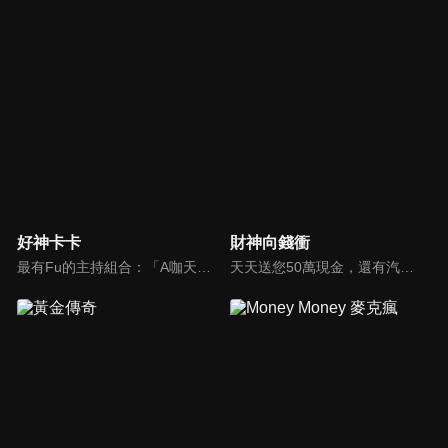
好神卡卡
財神向錢衝
最有Fu的主持組合：「A咖天王」徐乃麟+「好神天心」朱芯儀+「真理大學校花」洪棠+「台大獸醫碩士」LYDIA。遊戲的層層關卡，來賓必須要和主持人比反應，比記憶，比機智，比膽識，幸運女神的眷顧與遠離永遠都是個未知數！
天天送您50萬現金，還有汽車大獎！不考智力、體力，挑戰家人、同事、同學、朋友互相了解的成渡和共同生活經驗。快來參加《財神向前衝》大獎通通送給您。