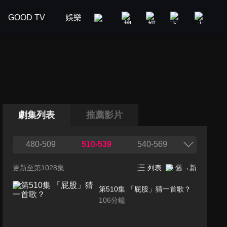
GOOD TV
娛樂
美食旅遊
新聞政論
汽車
劇集列表
推薦影片
480-509
510-539
540-569
更新至第1028集
列表
舊→新
第510集 「屁股」猜一首歌？
106
分鐘