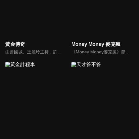
黃金傳奇
Money Money 麥克瘋
由曾國城、王麗玲主持，許多人記憶中的經典外景綜藝節目之一。每次闖關成功的隊伍，可獲得藏寶圖；拼湊出完整藏寶圖者，可憑著藏寶圖提示至寶箱放置處；最後以正確寶箱之正確答案鑰匙開啟成功者，除隊長本身外的每位參賽者，即可獲得價值新台幣5萬元之黃金金牌。
《Money Money麥克瘋》節目強調不比音準、不比音色，也不比外型、外貌、氣質、長相等如何，只強調只要歌詞記得牢，就可以參加比賽。