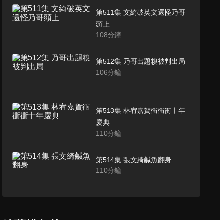
第511集 文綺破英文還怪乃哥
頭上
108
分鐘
第512集 乃哥出題糗被判出局
106
分鐘
第513集 林宥嘉賀衝衝衝十年
慶典
110
分鐘
第514集 張文綺鹹魚翻身
110
分鐘
第515集 隊友沒慧根隊長拒演
111
分鐘