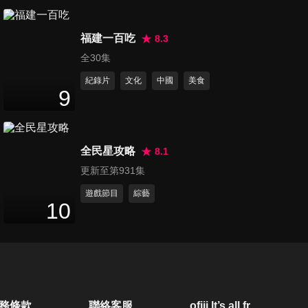
第529集 父親節特別企劃
107
分鐘
福建一百吃
8.3
全30集
紀錄片
文化
中國
美食
第530集 花系列小生來了
9
107
分鐘
全民星攻略
8.1
第531集 TEMPO大對決
更新至第931集
102
分鐘
遊戲節目
綜藝
10
第532集 張文綺也能出頭天
111
分鐘
第533集 名模強勢踢館
務條款
聯絡客服
ofiii lt’s all free