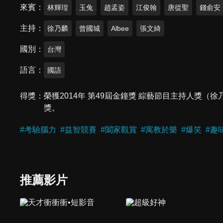
來賓
林輝瑝
玉兔
趙孟姿
江俊翰
唐從聖
錢俞安
主持
徐乃麟
曾國城
Albee
張文綺
國別
台灣
語言
國語
得獎
榮獲2014年 第49屆金鐘獎 綜藝節目主持人獎（徐
獎。
#
考驗腦力
#
益智競賽
#
闔家觀賞
#
寓教於樂
#
爆笑
#
趣
推薦影片