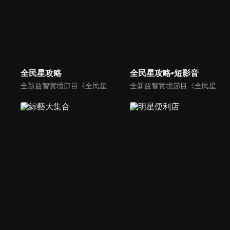
全民星攻略
全民星攻略•短影音
全新益智實境節目《全民星攻略》，由館長曾國城擔任把關者，考驗著每個來挑戰九宮格益智遊戲藝人明星。想要攻略九宮格關卡，透過創意聯想、邏輯推理、理想分析，才有機會獲取智慧星幣，帶走夢幻大獎。
全新益智實境節目《全民星攻略》，由館長曾國城擔任把關者，考驗著每個來挑戰九宮格益智遊戲藝人明星。想要攻略九宮格關卡，透過創意聯想、邏輯推理、理想分析，才有機會獲取智慧星幣，帶走夢幻大獎。