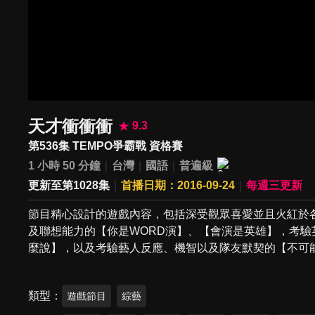
天才衝衝衝
9.3
第536集 TEMPO爭霸戰 資格賽
1 小時 50 分鐘
台灣
國語
普遍級
更新至第1028集
首播日期：2016-09-24
每週三更新
節目精心設計的遊戲內容，包括深受觀眾喜愛並且火紅於各
及聯想能力的【你是WORD演】、【會演是英雄】，考驗
麼說】，以及考驗藝人反應、機智以及隊友默契的【不可
類型
遊戲節目
綜藝