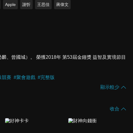
Apple
謝忻
王思佳
蔣偉文
乃麟、曾國城）。 榮獲2018年 第53屆金鐘獎 益智及實境節目
味競賽
#
聚會遊戲
#
完整版
顯示較少
收合