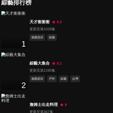
綜藝排行榜
第516集 10週年前哨戰
天才衝衝衝
9.3
109
分鐘
更新至第1028集
遊戲節目
綜藝
1
第517集 10週年盛典
111
分鐘
綜藝大集合
9.1
第518集 綠媽媽之three ways
更新至第1280集
111
分鐘
遊戲節目
戶外
綜藝
台灣
2
第519集 不可能的默契
111
分鐘
詹姆士出走料理
9
更新至第367集