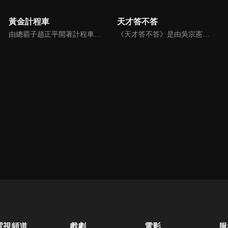
黃金計程車
天才答不答
由總霸子趙正平開著計程車在街頭隨機找尋搭車路人，進行機智問答，如果十題答對就可以拿走金元寶！如果沒有答對，就把當前獎金減一個0然後發放！另外節目中總霸子趙正平還會帶我們遍尋美食名景。
《天才答不答》是由吳宗憲和吳怡霈共同主持的益智節目。節目設立高額的獎金來考驗藝人們真實的人性，同時將題目立體化，讓你身歷其境去冒險答題。更有哪些出乎意料的處罰，讓藝人羞愧的不想再答錯！一個最接近「人性」與「真實」的益智節目，現在就讓吳宗憲帶你輕鬆玩轉知識。
電視頻道
戲劇
電影
服