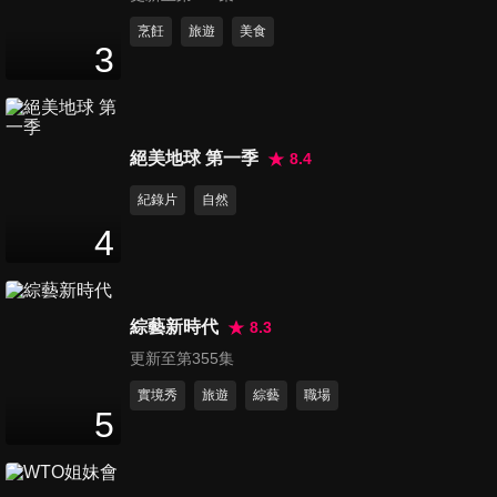
第520集 進擊的張文綺
烹飪
旅遊
美食
3
107
分鐘
第521集 徐乃麟最糗實錄
絕美地球 第一季
8.4
111
分鐘
紀錄片
自然
4
第522集 大神徐乃麟成老鼠屎
110
分鐘
綜藝新時代
8.3
更新至第355集
第523集 Tempo對決特別企劃
106
分鐘
實境秀
旅遊
綜藝
職場
5
第524集 張文綺分享月事特輯