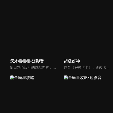
天才衝衝衝•短影音
超級好神
節目精心設計的遊戲內容，包括深受觀眾喜愛並且火紅於各大專院校的【TEMPO系列】，考驗藝人用肢體表達能力以及聯想能力的【你是WORD演】、【會演是英雄】，考驗英文程度的【EAR傳耳ABC】，超簡單、超爆笑的【看你怎麼說】，以及考驗藝人反應、機智以及隊友默契的【不可能的默契】等單元，逗趣又爆笑！
原名《好神卡卡》，後改名為《超級好神》，是一檔益智類綜藝節目，由「A咖天王」徐乃麟搭配黃鐙輝主持。「好神智慧王」、「好神記憶王」、「誰是爆點王」、「好神送好禮」四個單元，讓來賓一較高下。比反應，比記憶，比機智，比膽識，幸運女神的眷顧與遠離永遠都是個未知數！