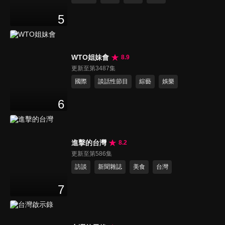
5
WTO姐妹會
8.9
更新至第3487集
國際
談話性節目
綜藝
娛樂
6
進擊的台灣
8.2
更新至第586集
訪談
新聞雜誌
美食
台灣
7