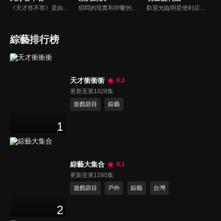
《天才答不答》是由吳宗憲和吳怡霈共同主持的益智節目。節目設立高額的獎金來考驗藝人們真實的人性，同時將題目立體化，讓你身歷其境去冒險答題。更有哪些出乎意料的處罰，讓藝人羞愧的不想再答錯！一個最接近「人性」與「真實」的益智節目，現在就讓吳宗憲帶你輕鬆玩轉知識。
煩悶的現實和抑鬱的社會，你需要的就是笑、大聲笑、開口笑，《頂尖對決》就要你笑到落ㄟ骸，最具綜藝實力的庹宗康，和喜感十足的納豆各自領軍對抗，藝人搞笑pk笑果十足，《頂尖對決》讓你忘掉一週煩惱！
歡迎光臨明星便利店！你覺得便利店裡面有什麼？關東煮？茶葉蛋？還是讓你尖叫的大明星？一家擁有明星的便利店，到底有多稀奇，你會不會想要光臨呢？
綜藝排行榜
天才衝衝衝
9.3
更新至第1028集
遊戲節目
綜藝
1
綜藝大集合
9.1
更新至第1280集
遊戲節目
戶外
綜藝
台灣
2