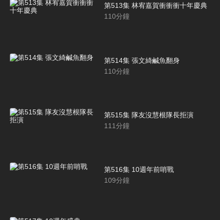
第513集 林宥嘉賀衝衝衝十年慶典
110
分鐘
第514集 張文綺鹹魚翻身
110
分鐘
第515集 隊友沒慧根隊長拒演
111
分鐘
第516集 10週年前哨戰
109
分鐘