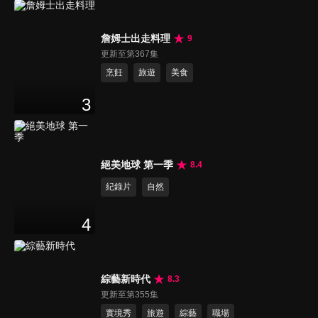
詹姆士出走料理
9
更新至第367集
烹飪
旅遊
美食
3
絕美地球 第一季
8.4
紀錄片
自然
4
綜藝新時代
8.3
更新至第355集
實境秀
旅遊
綜藝
職場