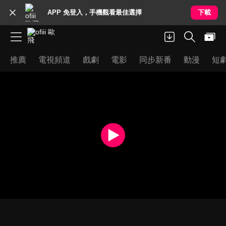
APP 免登入，手機觀看最佳選擇
下載
推薦
電視頻道
戲劇
電影
同步新番
動漫
短