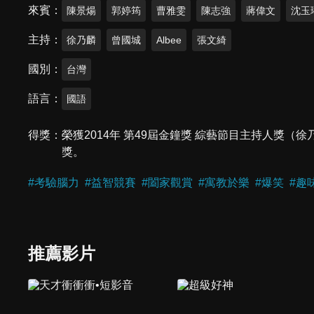
來賓
陳景煬
郭婷筠
曹雅雯
陳志強
蔣偉文
沈玉
主持
徐乃麟
曾國城
Albee
張文綺
國別
台灣
語言
國語
得獎
榮獲2014年 第49屆金鐘獎 綜藝節目主持人獎（徐
獎。
#
考驗腦力
#
益智競賽
#
闔家觀賞
#
寓教於樂
#
爆笑
#
趣
推薦影片