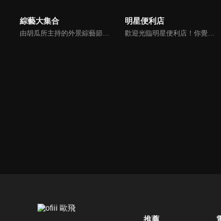
綜藝大集合
明星便利店
由胡瓜所主持的外景綜藝節目，秉持著「幸福好運到，獎金送夠夠」的精神，和眾多藝人與鄉親同樂玩遊戲拿獎金，介紹各地的人文、美食、特產等，提供豐富多元的內容，不間斷的笑料，讓您忘卻一切煩惱、開懷大笑。
歡迎光臨明星便利店！你覺得便利店裡面有什麼？關東煮？茶葉蛋？還是讓你尖叫的大明星？一家擁有明星的便利店，到底有多稀奇，你會不會想要光臨呢？
推薦