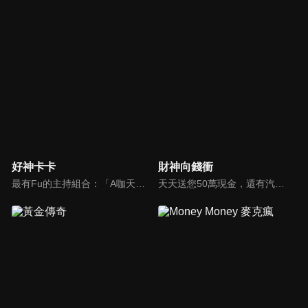
好神卡卡
財神向錢衝
最有Fu的主持組合：「A咖天王」徐乃麟+「好神天心」朱芯儀+「真理大學校花」洪棠+「台大獸醫碩士」LYDIA。遊戲的層層關卡，來賓必須要和主持人比反應，比記憶，比機智，比膽識，幸運女神的眷顧與遠離永遠都是個未知數！
天天送您50萬現金，還有汽車大獎！不考智力、體力，挑戰家人、同事、同學、朋友互相了解的成渡和共同生活經驗。快來參加《財神向前衝》大獎通通送給您。