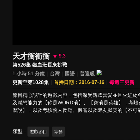
天才衝衝衝
9.3
第526集 鐵血班長來挑戰
1 小時 51 分鐘
台灣
國語
普遍級
更新至第1028集
首播日期：2016-07-16
每週三更新
節目精心設計的遊戲內容，包括深受觀眾喜愛並且火紅於各
及聯想能力的【你是WORD演】、【會演是英雄】，考驗
麼說】，以及考驗藝人反應、機智以及隊友默契的【不可
類型
遊戲節目
綜藝