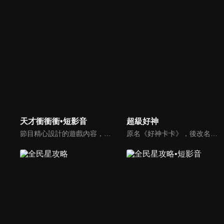
天才衝衝衝•短影音
超級好神
節目精心設計的遊戲內容，包括深受觀眾喜愛並且火紅於各大專院校的【TEMPO系列】，考驗藝人用肢體表達能力以及聯想能力的【你是WORD演】、【會演是英雄】，考驗英文程度的【EAR傳耳ABC】，超簡單、超爆笑的【看你怎麼說】，以及考驗藝人反應、機智以及隊友默契的【不可能的默契】等單元，逗趣又爆笑！
原名《好神卡卡》，後改名為《超級好神》，是一檔益智類綜藝節目，由「A咖天王」徐乃麟搭配黃鐙輝主持。「好神智慧王」、「好神記憶王」、「誰是爆點王」、「好神送好禮」四個單元，讓來賓一較高下。比反應，比記憶，比機智，比膽識，幸運女神的眷顧與遠離永遠都是個未知數！