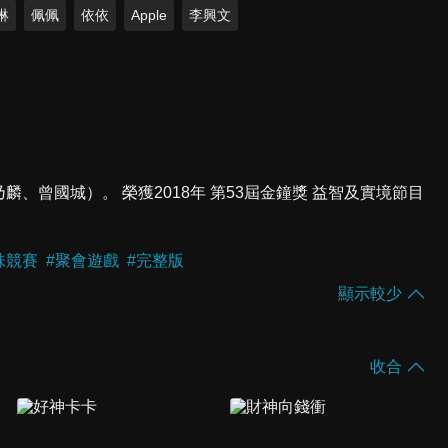
琳
佩佩
依依
Apple
李興文
乃麟、曾國城）。 榮獲2018年 第53屆金鐘獎 益智及實境節目
味競賽
#
聚會遊戲
#
完整版
顯示較少
收合