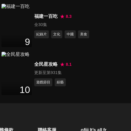
第529集 父親節特別企劃
107
分鐘
福建一百吃
8.3
全30集
紀錄片
文化
中國
美食
第530集 花系列小生來了
9
107
分鐘
全民星攻略
8.1
第531集 TEMPO大對決
更新至第931集
102
分鐘
遊戲節目
綜藝
10
第532集 張文綺也能出頭天
111
分鐘
第533集 名模強勢踢館
務條款
聯絡客服
ofiii lt’s all free