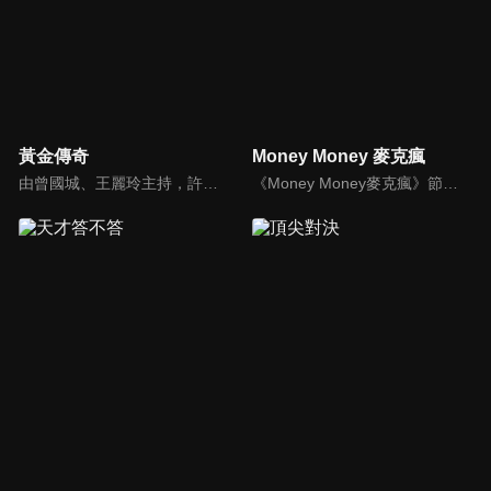
黃金傳奇
Money Money 麥克瘋
由曾國城、王麗玲主持，許多人記憶中的經典外景綜藝節目之一。每次闖關成功的隊伍，可獲得藏寶圖；拼湊出完整藏寶圖者，可憑著藏寶圖提示至寶箱放置處；最後以正確寶箱之正確答案鑰匙開啟成功者，除隊長本身外的每位參賽者，即可獲得價值新台幣5萬元之黃金金牌。
《Money Money麥克瘋》節目強調不比音準、不比音色，也不比外型、外貌、氣質、長相等如何，只強調只要歌詞記得牢，就可以參加比賽。