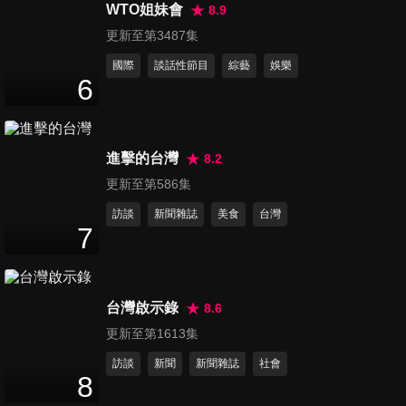
111
分鐘
WTO姐妹會
8.9
更新至第3487集
國際
談話性節目
綜藝
娛樂
第525集 綜藝之王大戰戲劇霸
6
主
111
分鐘
進擊的台灣
8.2
第526集 鐵血班長來挑戰
111
分鐘
更新至第586集
訪談
新聞雜誌
美食
台灣
7
第527集 張文綺腦細胞的極限
107
分鐘
台灣啟示錄
8.6
更新至第1613集
第528集 三角地帶接龍好害羞
訪談
新聞
新聞雜誌
社會
111
分鐘
8