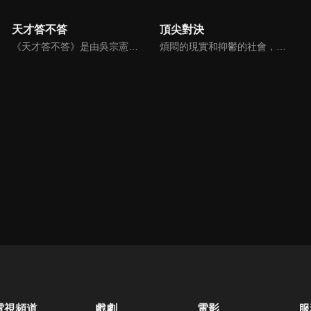
天才答不答
頂尖對決
《天才答不答》是由吳宗憲和吳怡霈共同主持的益智節目。節目設立高額的獎金來考驗藝人們真實的人性，同時將題目立體化，讓你身歷其境去冒險答題。更有哪些出乎意料的處罰，讓藝人羞愧的不想再答錯！一個最接近「人性」與「真實」的益智節目，現在就讓吳宗憲帶你輕鬆玩轉知識。
煩悶的現實和抑鬱的社會，你需要的就是笑、大聲笑、開口笑，《頂尖對決》就要你笑到落ㄟ骸，最具綜藝實力的庹宗康，和喜感十足的納豆各自領軍對抗，藝人搞笑pk笑果十足，《頂尖對決》讓你忘掉一週煩惱！
電視頻道
戲劇
電影
服