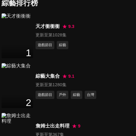
綜藝排行榜
第516集 10週年前哨戰
天才衝衝衝
9.3
109
分鐘
更新至第1028集
遊戲節目
綜藝
1
第517集 10週年盛典
111
分鐘
綜藝大集合
9.1
第518集 綠媽媽之three ways
更新至第1280集
111
分鐘
遊戲節目
戶外
綜藝
台灣
2
第519集 不可能的默契
111
分鐘
詹姆士出走料理
9
更新至第367集