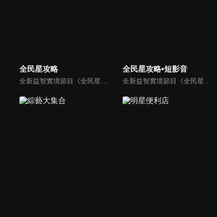
全民星攻略
全民星攻略•短影音
全新益智實境節目《全民星攻略》，由館長曾國城擔任把關者，考驗著每個來挑戰九宮格益智遊戲藝人明星。想要攻略九宮格關卡，透過創意聯想、邏輯推理、理想分析，才有機會獲取智慧星幣，帶走夢幻大獎。
全新益智實境節目《全民星攻略》，由館長曾國城擔任把關者，考驗著每個來挑戰九宮格益智遊戲藝人明星。想要攻略九宮格關卡，透過創意聯想、邏輯推理、理想分析，才有機會獲取智慧星幣，帶走夢幻大獎。