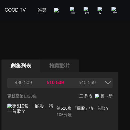
GOOD TV
娛樂
美食旅遊
新聞政論
汽車
劇集列表
推薦影片
480-509
510-539
540-569
更新至第1028集
列表
舊→新
第510集 「屁股」猜一首歌？
106
分鐘