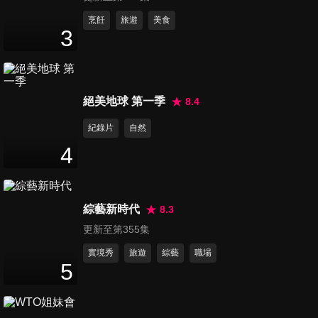
第520集 進擊的張文綺
烹飪
旅遊
美食
3
107
分鐘
第521集 徐乃麟最糗實錄
絕美地球 第一季
8.4
111
分鐘
紀錄片
自然
4
第522集 大神徐乃麟成老鼠屎
110
分鐘
綜藝新時代
8.3
更新至第355集
第523集 Tempo對決特別企劃
106
分鐘
實境秀
旅遊
綜藝
職場
5
第524集 張文綺分享月事特輯