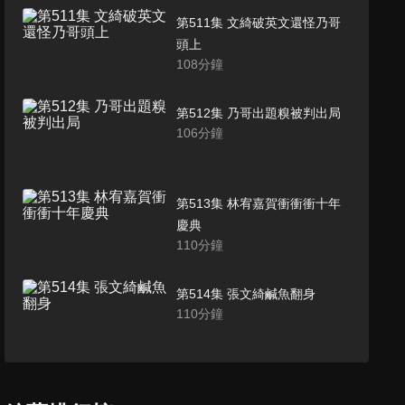
第511集 文綺破英文還怪乃哥
頭上
108
分鐘
第512集 乃哥出題糗被判出局
106
分鐘
第513集 林宥嘉賀衝衝衝十年
慶典
110
分鐘
第514集 張文綺鹹魚翻身
110
分鐘
第515集 隊友沒慧根隊長拒演
111
分鐘