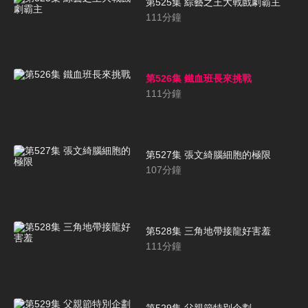
第525集 綜藝之王大戰戲劇霸主
111
分鐘
第526集 鐵血班長來挑戰
111
分鐘
第527集 張文綺腦細胞的極限
107
分鐘
第528集 三角地帶接龍好害羞
111
分鐘
第529集 父親節特別企劃