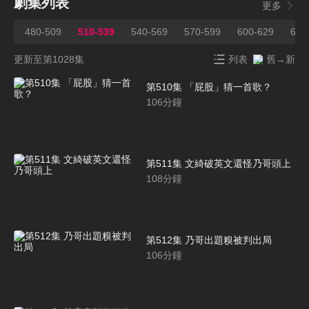
劇集列表
更多
480-509
510-539
540-569
570-599
600-629
630
更新至第1028集
列表
舊→新
第510集 「屁股」猜一首歌？
106
分鐘
第511集 文綺破英文還怪乃哥頭上
108
分鐘
第512集 乃哥出題糗被判出局
106
分鐘