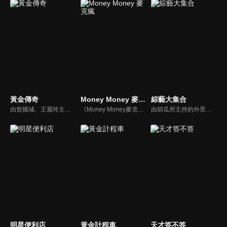
黃金傳奇
Money Money 麥克瘋
綜藝大集合
由曾國城、王麗玲主持，許多人記憶中的經典外景綜藝節目之一。每次闖關成功的隊伍，可獲得藏寶圖；拼湊出完整藏寶圖者，可憑著藏寶圖提示至寶箱放置處；最後以正確寶箱之正確答案鑰匙開啟成功者，除隊長本身外的每位參賽者，即可獲得價值新台幣5萬元之黃金金牌。
《Money Money麥克瘋》節目強調不比音準、不比音色，也不比外型、外貌、氣質、長相等如何，只強調只要歌詞記得牢，就可以參加比賽。
由胡瓜所主持的外景綜藝節目，秉持著「幸福好運到，獎金送夠夠」的精神，和眾多藝人與鄉親同樂玩遊戲拿獎金，介紹各地的人文、美食、特產等，提供豐富多元的內容，不間斷的笑料，讓您忘卻一切煩惱、開懷大笑。
明星便利店
黃金計程車
天才答不答