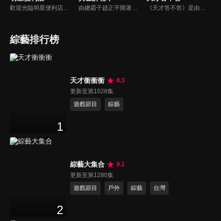
歡迎光臨明星便利店！你覺得便利店裡面有什麼？關東煮？茶葉蛋？還是讓你尖叫的大明星？一家擁有明星的便利店，到底有多稀奇，你會不會想要光臨呢？
由總霸子趙正平開著計程車在街頭隨機找尋搭車路人，進行機智問答，如果十題答對就可以拿走金元寶！如果沒有答對，就把當前獎金減一個0然後發放！另外節目中總霸子趙正平還會帶我們遍尋美食名景。
《天才答不答》是由吳宗憲和吳怡霈共同主持的益智節目。節目設立高額的獎金來考驗藝人們真實的人性，同時將題目立體化，讓你身歷其境去冒險答題。更有哪些出乎意料的處罰，讓藝人羞愧的不想再答錯！一個最接近「人性」與「真實」的益智節目，現在就讓吳宗憲帶你輕鬆玩轉知識。
綜藝排行榜
天才衝衝衝
9.3
更新至第1028集
遊戲節目
綜藝
1
綜藝大集合
9.1
更新至第1280集
遊戲節目
戶外
綜藝
台灣
2