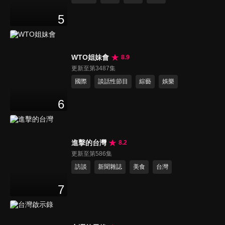
5
WTO姐妹會
8.9
更新至第3487集
國際
談話性節目
綜藝
娛樂
6
進擊的台灣
8.2
更新至第586集
訪談
新聞雜誌
美食
台灣
7