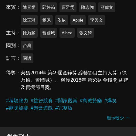
來賓
陳景煬
郭婷筠
曹雅雯
陳志強
蔣偉文
沈玉琳
佩佩
依依
Apple
李興文
主持
徐乃麟
曾國城
Albee
張文綺
國別
台灣
語言
國語
得獎
榮獲2014年 第49屆金鐘獎 綜藝節目主持人獎（徐
乃麟、曾國城）。 榮獲2018年 第53屆金鐘獎 益智
及實境節目獎。
#
考驗腦力
#
益智競賽
#
闔家觀賞
#
寓教於樂
#
爆笑
#
趣味競賽
#
聚會遊戲
#
完整版
顯示較少