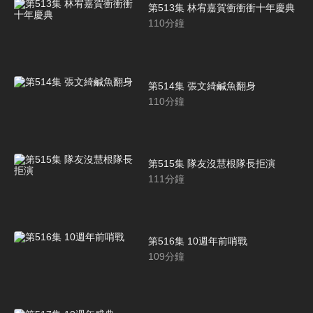
第513集 林宥嘉賀衝衝衝十年慶典
110
分鐘
第514集 張文綺鹹魚翻身
110
分鐘
第515集 隊友沒慧根隊長拒演
111
分鐘
第516集 10週年前哨戰
109
分鐘