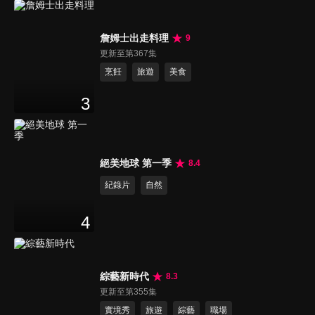
詹姆士出走料理
9
更新至第367集
烹飪
旅遊
美食
3
絕美地球 第一季
8.4
紀錄片
自然
4
綜藝新時代
8.3
更新至第355集
實境秀
旅遊
綜藝
職場