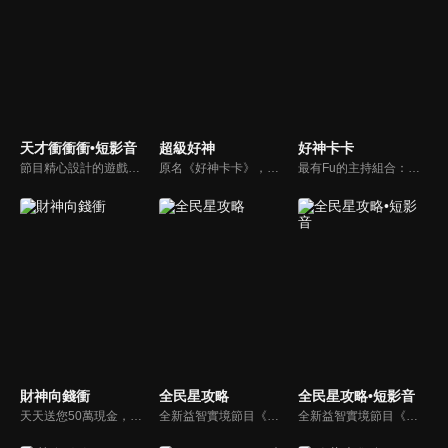
天才衝衝衝•短影音
超級好神
好神卡卡
節目精心設計的遊戲內容，包括深受觀眾喜愛並且火紅於各大專院校的【TEMPO系列】，考驗藝人用肢體表達能力以及聯想能力的【你是WORD演】、【會演是英雄】，考驗英文程度的【EAR傳耳ABC】，超簡單、超爆笑的【看你怎麼說】，以及考驗藝人反應、機智以及隊友默契的【不可能的默契】等單元，逗趣又爆笑！
原名《好神卡卡》，後改名為《超級好神》，是一檔益智類綜藝節目，由「A咖天王」徐乃麟搭配黃鐙輝主持。「好神智慧王」、「好神記憶王」、「誰是爆點王」、「好神送好禮」四個單元，讓來賓一較高下。比反應，比記憶，比機智，比膽識，幸運女神的眷顧與遠離永遠都是個未知數！
最有Fu的主持組合：「A咖天王」徐乃麟+「好神天心」朱芯儀+「真理大學校花」洪棠+「台大獸醫碩士」LYDIA。遊戲的層層關卡，來賓必須要和主持人比反應，比記憶，比機智，比膽識，幸運女神的眷顧與遠離永遠都是個未知數！
財神向錢衝
全民星攻略
全民星攻略•短影音
天天送您50萬現金，還有汽車大獎！不考智力、體力，挑戰家人、同事、同學、朋友互相了解的成渡和共同生活經驗。快來參加《財神向前衝》大獎通通送給您。
全新益智實境節目《全民星攻略》，由館長曾國城擔任把關者，考驗著每個來挑戰九宮格益智遊戲藝人明星。想要攻略九宮格關卡，透過創意聯想、邏輯推理、理想分析，才有機會獲取智慧星幣，帶走夢幻大獎。
全新益智實境節目《全民星攻略》，由館長曾國城擔任把關者，考驗著每個來挑戰九宮格益智遊戲藝人明星。想要攻略九宮格關卡，透過創意聯想、邏輯推理、理想分析，才有機會獲取智慧星幣，帶走夢幻大獎。