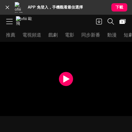
APP 免登入，手機觀看最佳選擇
下載
推薦
電視頻道
戲劇
電影
同步新番
動漫
短