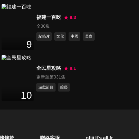
車 前進朝鮮半島最南端
48
分鐘
福建一百吃
8.3
韓國全羅北道 全州古城韓服一
全30集
日遊
紀錄片
文化
中國
美食
49
分鐘
9
韓國京畿道：韓國之旅終點站
小甜甜逼哭閨蜜王宇婕
全民星攻略
8.1
55
分鐘
更新至第931集
遊戲節目
綜藝
10
務條款
聯絡客服
ofiii lt’s all free