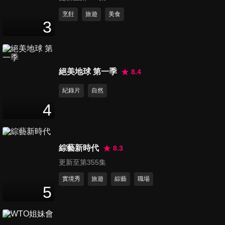
之旅
45
分鐘
烹飪
旅遊
美食
3
大首爾走透透 紓壓行程新攻略
45
分鐘
絕美地球 第一季
8.4
韓國大邱 休閒療癒天堂 享受韓
紀錄片
自然
式放鬆
4
48
分鐘
韓國釜山 狂讚士出遊 狂吃狂玩
綜藝新時代
8.3
狂省錢
更新至第355集
48
分鐘
實境秀
旅遊
綜藝
職場
5
韓國釜山出乎意料的好玩
24
分鐘