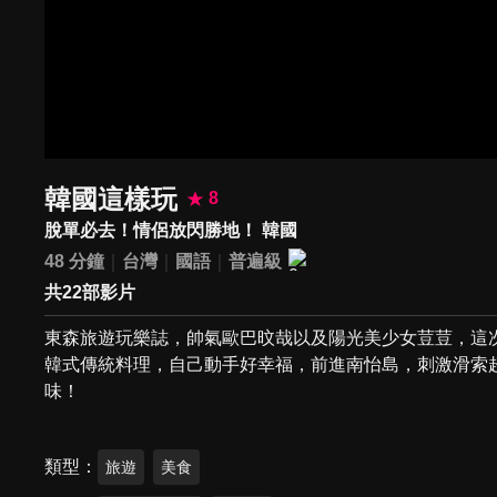
韓國這樣玩
8
脫單必去！情侶放閃勝地！ 韓國
48 分鐘
台灣
國語
普遍級
共22部影片
東森旅遊玩樂誌，帥氣歐巴旼哉以及陽光美少女荳荳，這
韓式傳統料理，自己動手好幸福，前進南怡島，刺激滑索
味！
類型
旅遊
美食