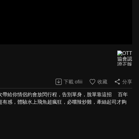
下載 ofiii
收藏
分享
次帶給你情侶約會放閃行程，告別單身，脫單靠這招 百年
超有感，體驗水上飛魚超瘋狂，必嚐辣炒雞，牽絲起司才夠