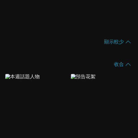
顯示較少
收合