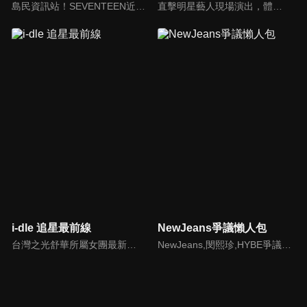
島民資訊站！SEVENTEEN近期資訊報你知
直擊明星藝人現場演出，體驗當下火熱氣氛
i-dle 追星最前線
NewJeans爭議懶人包
台灣之光舒華所屬女團最新消息報你知
NewJeans,閔熙珍,HYBE爭議懶人包