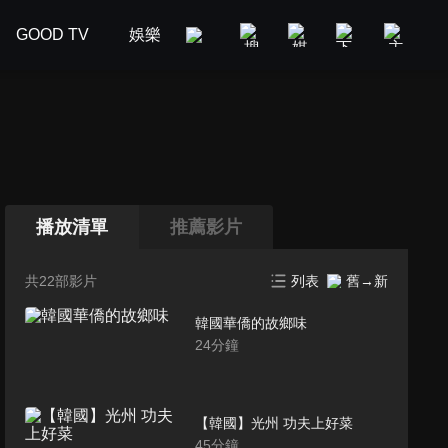
GOOD TV
娛樂
美食旅遊
新聞政論
汽車
播放清單
推薦影片
共22部影片
列表
舊→新
韓國華僑的故鄉味
24
分鐘
【韓國】光州 功夫上好菜
45
分鐘