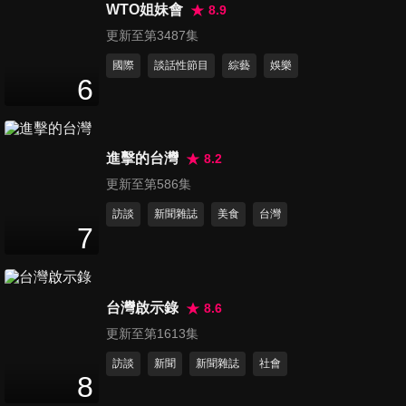
WTO姐妹會
8.9
脫單必去！情侶放閃勝地！ 韓
更新至第3487集
國
國際
談話性節目
綜藝
娛樂
48
分鐘
6
韓國慶州 探索不思議 尋找古都
新樂趣
進擊的台灣
8.2
48
分鐘
更新至第586集
韓綜大進擊 體驗hen新鮮！ 韓
訪談
新聞雜誌
美食
台灣
7
國
48
分鐘
韓國 歐巴來帶路 放鬆小旅行
台灣啟示錄
8.6
47
分鐘
更新至第1613集
訪談
新聞
新聞雜誌
社會
8
韓國全羅南道 搭乘最長海上纜