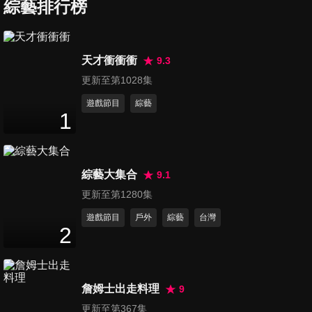
綜藝排行榜
【韓國】韓國西海岸 仁川自駕
遊
45
分鐘
天才衝衝衝
9.3
更新至第1028集
【韓國】韓國西海岸 跳島旅行
45
分鐘
遊戲節目
綜藝
1
【韓國】韓國西海岸 百年傳承
綜藝大集合
之旅
9.1
45
分鐘
更新至第1280集
遊戲節目
戶外
綜藝
台灣
【韓國】韓國西海岸 道地Local
2
Way
45
分鐘
詹姆士出走料理
9
【韓國】韓國西海岸 穿越時空
更新至第367集