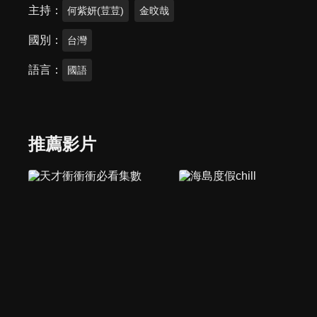
主持
何紫妍(荳荳)
金旼哉
國別
台灣
語言
國語
推薦影片