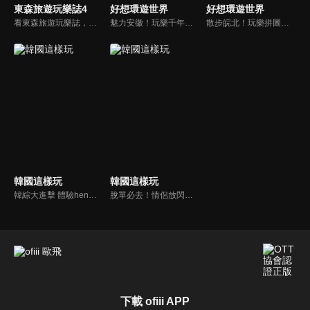
東森旅遊玩樂誌4
好想環遊世界
好想環遊世界
看東森旅遊玩樂誌，發現旅遊吃喝玩樂新鮮事，玩樂誌帶大家輕鬆悠遊全世界！看主持人旅途中發生什麼大小趣事？挖掘什麼樣的文化趣味，和他們一起好笑、一起感動！跟著節目這樣玩！
魅力安徽！玩樂千年文化！ 安徽
散步皖北！玩樂拼圖攻略！ 安徽
韓國這樣玩
韓國這樣玩
韓綜大進擊 體驗hen新鮮！ 韓國
脫單必去！情侶放閃勝地！ 韓國
下載 ofiii APP