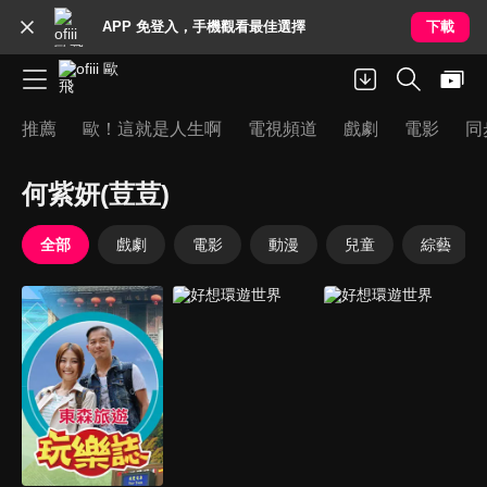
APP 免登入，手機觀看最佳選擇
下載
推薦
歐！這就是人生啊
電視頻道
戲劇
電影
同
何紫妍(荳荳)
全部
戲劇
電影
動漫
兒童
綜藝