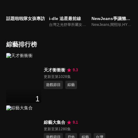
話題啦啦隊女孩專訪
i-dle 追星最前線
NewJeans爭議懶人包
台灣之光舒華所屬女團最新消息報你知
NewJeans,閔熙珍,HYBE爭議懶人包
綜藝排行榜
天才衝衝衝
9.3
更新至第1028集
遊戲節目
綜藝
1
綜藝大集合
9.1
更新至第1280集
遊戲節目
戶外
綜藝
台灣