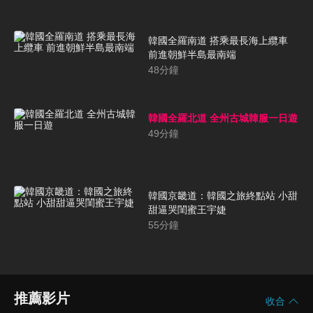
韓國全羅南道 搭乘最長海上纜車
前進朝鮮半島最南端
48
分鐘
韓國全羅北道 全州古城韓服一日遊
49
分鐘
韓國京畿道：韓國之旅終點站 小甜
甜逼哭閨蜜王宇婕
55
分鐘
推薦影片
收合