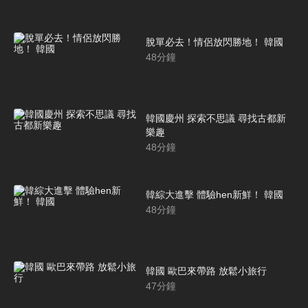
脫單必去！情侶放閃勝地！ 韓國
48
分鐘
韓國慶州 探索不思議 尋找古都新
樂趣
48
分鐘
韓綜大進擊 體驗hen新鮮！ 韓國
48
分鐘
韓國 歐巴來帶路 放鬆小旅行
47
分鐘