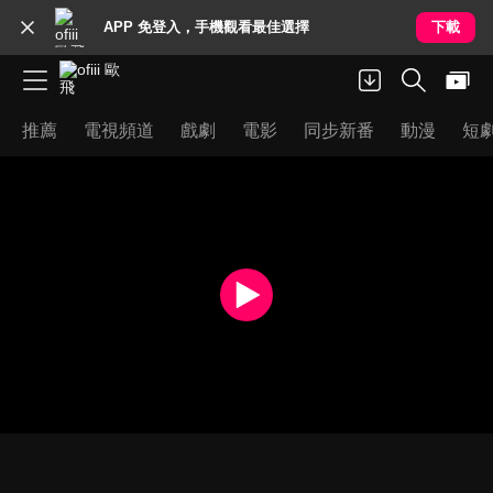
APP 免登入，手機觀看最佳選擇
下載
推薦
電視頻道
戲劇
電影
同步新番
動漫
短