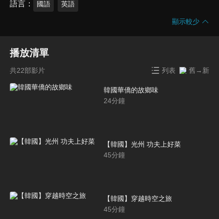
語言
國語
英語
顯示較少
播放清單
共22部影片
列表
舊→新
韓國華僑的故鄉味
24
分鐘
【韓國】光州 功夫上好菜
45
分鐘
【韓國】穿越時空之旅
45
分鐘