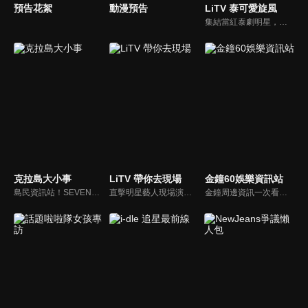
預告花絮
動漫預告
LiTV 泰可愛旋風
集結當紅泰劇明星，獨家揭露他們的幕後小秘密
克拉島大小事
LiTV 帶你去現場
金鐘60娛樂資訊站
島民資訊站！SEVENTEEN近期資訊報你知
直擊明星藝人現場演出，體驗當下火熱氣氛
金鐘周邊資訊一次看，一起預測金鐘得主！