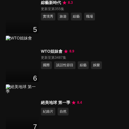
綜藝新時代
8.3
更新至第355集
實境秀
旅遊
綜藝
職場
5
WTO姐妹會
8.9
更新至第3487集
國際
談話性節目
綜藝
娛樂
6
絕美地球 第一季
8.4
紀錄片
自然
7