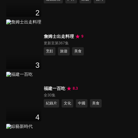
2
詹姆士出走料理
9
更新至第367集
烹飪
旅遊
美食
3
福建一百吃
8.3
全30集
紀錄片
文化
中國
美食
4