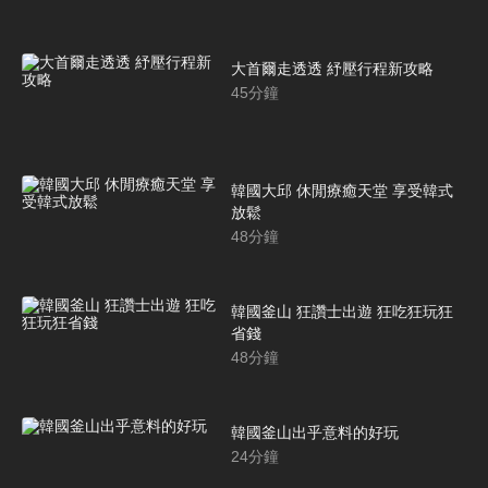
大首爾走透透 紓壓行程新攻略
45
分鐘
韓國大邱 休閒療癒天堂 享受韓式
放鬆
48
分鐘
韓國釜山 狂讚士出遊 狂吃狂玩狂
省錢
48
分鐘
韓國釜山出乎意料的好玩
24
分鐘