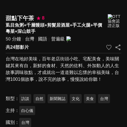
甜點下午茶
8
虱目魚粥+千層饅頭+剪髮居酒屋+手工火腿+平價
粵菜+深山鼓手
50 分鐘
台灣
國語
普遍級
共24部影片
台灣在地好美味，百年老店街頭小吃、宅配美食，美味關
鍵其來有自，新鮮的食材、天然的佐料、外加動人的人生
故事調味妝點，才成就出一道道難以忘懷的幸福美味，台
灣1001個故事，說不完的故事，慢慢說給你聽！
類型
訪談
自然
新聞雜誌
文化
美食
台灣
主持
白心儀
國別
台灣