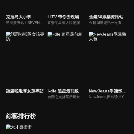
克拉島大小事
LiTV 帶你去現場
金鐘60娛樂資訊站
島民資訊站！SEVENTEEN近期資訊報你知
直擊明星藝人現場演出，體驗當下火熱氣氛
金鐘周邊資訊一次看，一起預測金鐘得主！
話題啦啦隊女孩專訪
i-dle 追星最前線
NewJeans爭議懶人包
台灣之光舒華所屬女團最新消息報你知
NewJeans,閔熙珍,HYBE爭議懶人包
綜藝排行榜