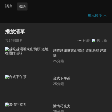
語言
國語
顯示較少
播放清單
共24部影片
列表
舊→新
越吃越涮嘴東山鴨頭 道地吮指好滋
味
25
分鐘
台式下午茶
25
分鐘
濃情巧克力
25
分鐘