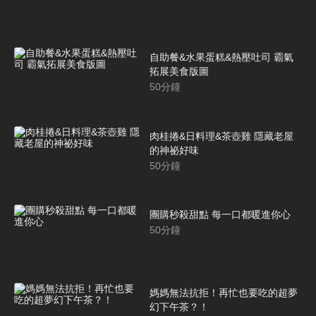
自助餐&水果蛋糕&熱壓吐司 霸氣
拓展美食版圖
50
分鐘
肉桂捲&日料理&茶壺雞 隱藏老屋
的神祕好味
50
分鐘
團購秒殺甜點 每一口都暖進你心
50
分鐘
媽媽無法抗拒！再忙也要吃的超夢
幻下午茶？！