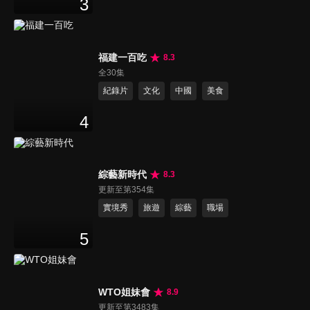
3
福建一百吃
8.3
全30集
紀錄片
文化
中國
美食
4
綜藝新時代
8.3
更新至第354集
實境秀
旅遊
綜藝
職場
5
WTO姐妹會
8.9
更新至第3483集