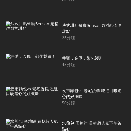
法式甜點餐廳Season 超精緻創意
甜點
25
分鐘
井號，金厚，彰化製造！
45
分鐘
夜市麵包vs.老宅蛋糕 吃進口暖進
心的好滋味
50
分鐘
水煎包 黑糖餅 員林超人氣下午茶
點心