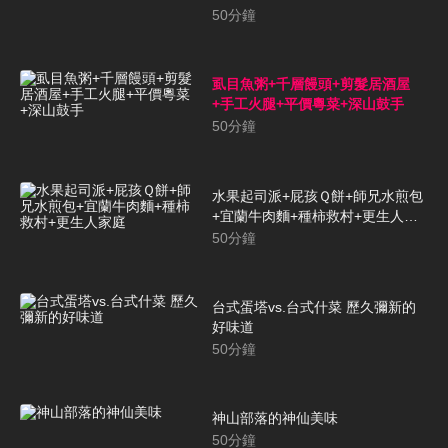
50
分鐘
虱目魚粥+千層饅頭+剪髮居酒屋
+手工火腿+平價粵菜+深山鼓手
50
分鐘
水果起司派+屁孩Ｑ餅+師兄水煎包
+宜蘭牛肉麵+種柿救村+更生人家
庭
50
分鐘
台式蛋塔vs.台式什菜 歷久彌新的
好味道
50
分鐘
神山部落的神仙美味
50
分鐘