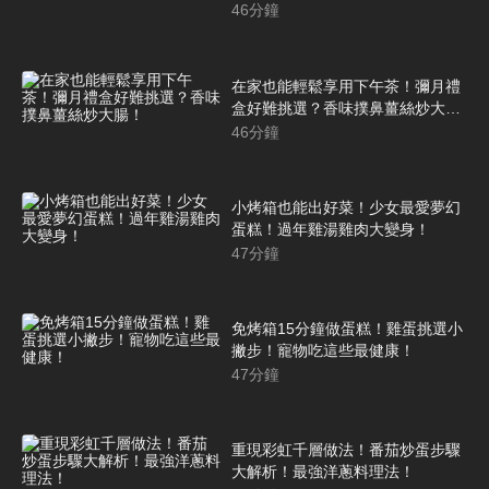
46
分鐘
在家也能輕鬆享用下午茶！彌月禮
盒好難挑選？香味撲鼻薑絲炒大
腸！
46
分鐘
小烤箱也能出好菜！少女最愛夢幻
蛋糕！過年雞湯雞肉大變身！
47
分鐘
免烤箱15分鐘做蛋糕！雞蛋挑選小
撇步！寵物吃這些最健康！
47
分鐘
重現彩虹千層做法！番茄炒蛋步驟
大解析！最強洋蔥料理法！