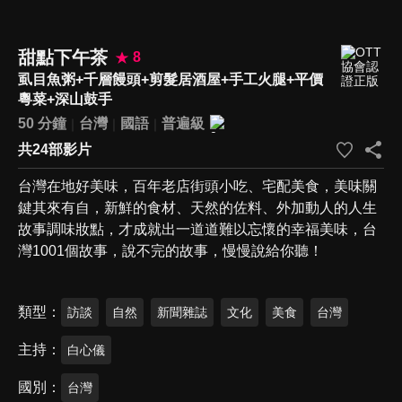
甜點下午茶
8
虱目魚粥+千層饅頭+剪髮居酒屋+手工火腿+平價
粵菜+深山鼓手
50 分鐘
台灣
國語
普遍級
共24部影片
台灣在地好美味，百年老店街頭小吃、宅配美食，美味關
鍵其來有自，新鮮的食材、天然的佐料、外加動人的人生
故事調味妝點，才成就出一道道難以忘懷的幸福美味，台
灣1001個故事，說不完的故事，慢慢說給你聽！
類型
訪談
自然
新聞雜誌
文化
美食
台灣
主持
白心儀
國別
台灣