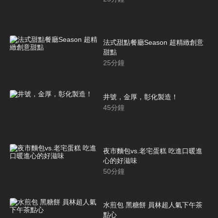
法式甜點餐廳Season 超精緻創意
甜點
25
分鐘
井號，金厚，彰化製造！
45
分鐘
夜市麵包vs.老宅蛋糕 吃進口暖進
心的好滋味
50
分鐘
水煎包 黑糖餅 員林超人氣下午茶
點心