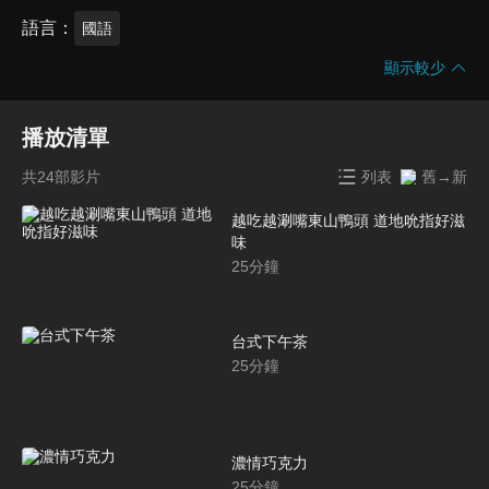
語言
國語
顯示較少
播放清單
共24部影片
列表
舊→新
越吃越涮嘴東山鴨頭 道地吮指好滋
味
25
分鐘
台式下午茶
25
分鐘
濃情巧克力
25
分鐘