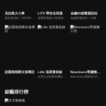
克拉島大小事
LiTV 帶你去現場
金鐘60娛樂資訊站
島民資訊站！SEVENTEEN近期資訊報你知
直擊明星藝人現場演出，體驗當下火熱氣氛
金鐘周邊資訊一次看，一起預測金鐘得主！
話題啦啦隊女孩專訪
i-dle 追星最前線
NewJeans爭議懶人包
台灣之光舒華所屬女團最新消息報你知
NewJeans,閔熙珍,HYBE爭議懶人包
綜藝排行榜