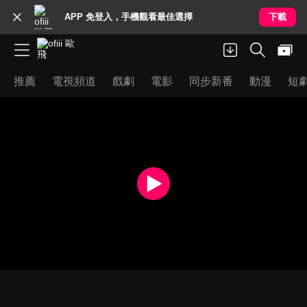
APP 免登入，手機觀看最佳選擇
下載
推薦
電視頻道
戲劇
電影
同步新番
動漫
短