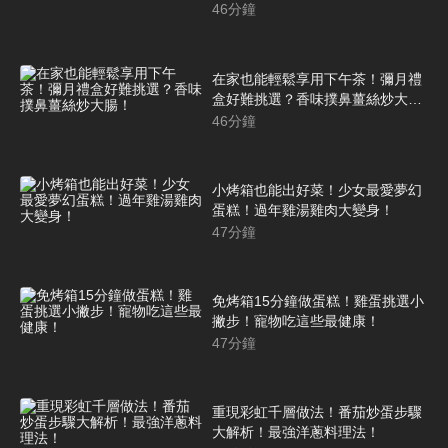
46
分鐘
在家也能輕鬆享用下午茶！彌月禮
盒好難挑選？香味撲鼻薑絲炒大
腸！
46
分鐘
小烤箱也能出好菜！少女最愛夢幻
蛋糕！過年雞湯雞肉大變身！
47
分鐘
免烤箱15分鐘做蛋糕！雞蛋挑選小
撇步！寵物吃這些最健康！
47
分鐘
重現彩虹千層做法！番茄炒蛋步驟
大解析！最強洋蔥料理法！