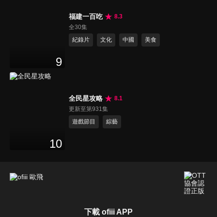
福建一百吃
8.3
全30集
紀錄片
文化
中國
美食
9
全民星攻略
8.1
更新至第931集
遊戲節目
綜藝
10
下載 ofiii APP