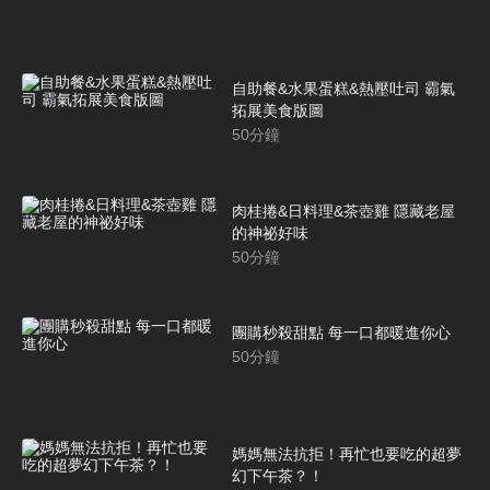
自助餐&水果蛋糕&熱壓吐司 霸氣
拓展美食版圖
50
分鐘
肉桂捲&日料理&茶壺雞 隱藏老屋
的神祕好味
50
分鐘
團購秒殺甜點 每一口都暖進你心
50
分鐘
媽媽無法抗拒！再忙也要吃的超夢
幻下午茶？！