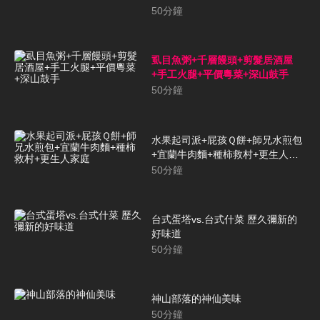
50
分鐘
虱目魚粥+千層饅頭+剪髮居酒屋
+手工火腿+平價粵菜+深山鼓手
50
分鐘
水果起司派+屁孩Ｑ餅+師兄水煎包
+宜蘭牛肉麵+種柿救村+更生人家
庭
50
分鐘
台式蛋塔vs.台式什菜 歷久彌新的
好味道
50
分鐘
神山部落的神仙美味
50
分鐘