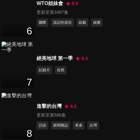
WTO姐妹會
8.9
在家也能輕鬆享用下午茶！彌
更新至第3487集
月禮盒好難挑選？香味撲鼻薑
國際
談話性節目
綜藝
娛樂
46
分鐘
絲炒大腸！
6
小烤箱也能出好菜！少女最愛
夢幻蛋糕！過年雞湯雞肉大變
47
分鐘
身！
絕美地球 第一季
8.4
紀錄片
自然
免烤箱15分鐘做蛋糕！雞蛋挑
7
選小撇步！寵物吃這些最健
47
分鐘
康！
重現彩虹千層做法！番茄炒蛋
進擊的台灣
8.2
步驟大解析！最強洋蔥料理
更新至第586集
46
分鐘
法！
訪談
新聞雜誌
美食
台灣
8
超人氣下午茶名店