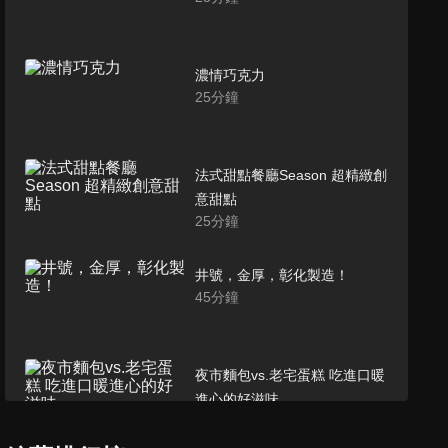
濃情巧克力
25
分鐘
法式甜點餐廳Season 超精緻創
意甜點
25
分鐘
井號，金厚，彰化製造！
45
分鐘
夜市麵包vs.老宅蛋糕 吃進口暖
進心的好滋味
50
分鐘