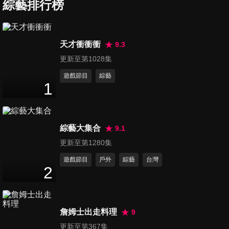
綜藝排行榜
水煎包 黑糖餅 員林超人氣下午
茶點心
50
分鐘
天才衝衝衝
9.3
更新至第1028集
虱目魚粥+千層饅頭+剪髮居酒
遊戲節目
綜藝
屋+手工火腿+平價粵菜+深山鼓
1
50
分鐘
手
水果起司派+屁孩Ｑ餅+師兄水
綜藝大集合
煎包+宜蘭牛肉麵+種柿救村+更
9.1
50
分鐘
生人家庭
更新至第1280集
遊戲節目
戶外
綜藝
台灣
台式蛋塔vs.台式什菜 歷久彌新
2
的好味道
50
分鐘
詹姆士出走料理
9
神山部落的神仙美味
更新至第367集