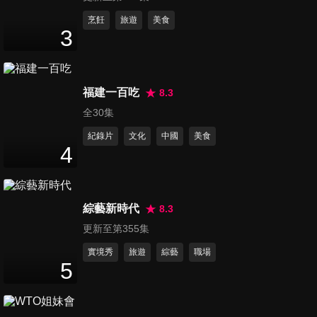
50
分鐘
烹飪
旅遊
美食
3
自助餐&水果蛋糕&熱壓吐司 霸
氣拓展美食版圖
50
分鐘
福建一百吃
8.3
全30集
肉桂捲&日料理&茶壺雞 隱藏老
紀錄片
文化
中國
美食
屋的神祕好味
4
50
分鐘
團購秒殺甜點 每一口都暖進你
綜藝新時代
8.3
心
更新至第355集
50
分鐘
實境秀
旅遊
綜藝
職場
5
媽媽無法抗拒！再忙也要吃的
超夢幻下午茶？！
46
分鐘