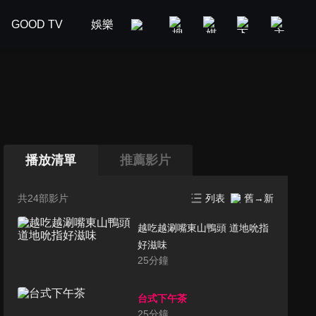
GOOD TV
娛樂
美食旅遊
新聞政論
汽車
播放清單
推薦影片
共24部影片
列表
舊→新
越吃越涮嘴東山鴨頭 道地吮指
好滋味
25
分鐘
台式下午茶
25
分鐘