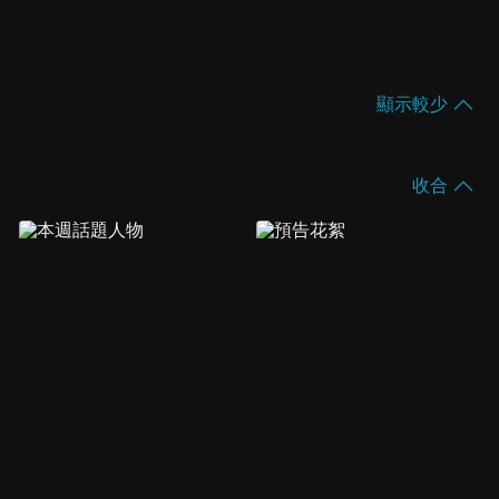
顯示較少
收合