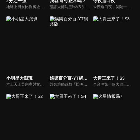
2分之一強
我就問 你正常嗎？
今夜造口夜
地球上男女比例將近一比一，也就是有二分之一的女人。我們認為新世代的女人不論在能力、經濟、教育、工作上都不輸男人，這些獨立自主的女人早已撐起半邊天，她們有自己的價值觀和感情觀，我們稱她們是『二分之一強』。
荒謬大師沈玉琳VS.知性作家​​于美人，首次聯手主持！雙方展現犀利又幽默的獨特主持風格引爆辛辣話題！
今夜造口夜，笑鬧一整夜。以網路自製嘲諷節目走紅、在網路擁有廣大支持群眾和影響力的主播「視網膜」，藉此一揉合綜藝與喜劇之談話性節目，帶觀眾以輕鬆之方式，瞭解時下最熱門、最能引起共鳴的社會議題、現象和人物。 多元的切入角度、最輕鬆易懂的議題剖析、言論尺度不設限！
小明星大跟班
娛樂百分百-YT網路版
大胃王來了！S3
本土天王吳宗憲與女兒吳姍儒（Sandy）搭檔主持，每集邀請來賓暢談演藝圈大小事，父女檔聯手笑果十足，老梗搭上新世代，最新組合強勢登場！
益智燒腦遊戲「凹嗚狼人殺」激發你的邏輯推理能力，偶像巨星雲集，全球娛樂資訊，一手掌握不脫節！2025全新升級改版，盡在《娛樂百分百-YT網路版》！
全台灣第一個大胃王美食節目，由主持人帶領大胃王們及名人來賓吃遍台灣美食，每趟旅程都有不同的美食主題以及遊戲互動，並藉由大胃王幸福地享用，讓觀眾深刻了解台灣美食文化的豐富特色！