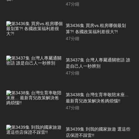
47
分鐘
第3436集 買房vs.租房哪個最划
算?! 各國政策福利差很大?!
47
分鐘
第3437集 台灣人專屬通關密語 誰
是自己人一秒辨別
47
分鐘
第3438集 台灣生育率敬陪末座...
最新育兒政策解決爸媽煩惱!!
47
分鐘
第3439集 到我的國家旅遊 選這些
店保證不踩雷!!