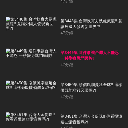
47
分鐘
第3448集 台灣軟實力臥虎藏龍!! 竟
讓外國人發現新世界?!
47
分鐘
第3449集 這件事讓台灣人不能忍
一秒變身戰鬥民族!
47
分鐘
第3450集 漲價風潮蔓延全球!! 這樣
做既能省錢又環保?!
47
分鐘
第3451集 台灣人金促咪!! 你看得懂
這些諧音梗嗎?!