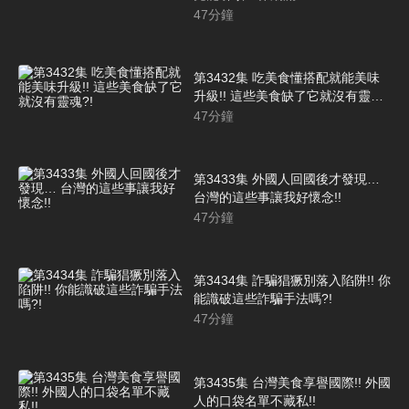
47
分鐘
第3432集 吃美食懂搭配就能美味
升級!! 這些美食缺了它就沒有靈
魂?!
47
分鐘
第3433集 外國人回國後才發現…
台灣的這些事讓我好懷念!!
47
分鐘
第3434集 詐騙猖獗別落入陷阱!! 你
能識破這些詐騙手法嗎?!
47
分鐘
第3435集 台灣美食享譽國際!! 外國
人的口袋名單不藏私!!