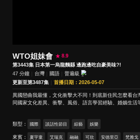
WTO姐妹會
8.9
第3443集 日本第一烏龍麵縣 邊跑邊吃自豪美味?!
47 分鐘
台灣
國語
普遍級
更新至第3487集
首播日期：2026-05-07
異國戀曲我最懂，文化衝擊大不同！到底新住民怎麼看台
同國家文化差異、衝擊、風俗、語言學習經驗、婚姻生活
類型
國際
談話性節目
綜藝
娛樂
來賓
夏宇童
艾瑞克
融融
可欣
安德里亞
梵雅戈