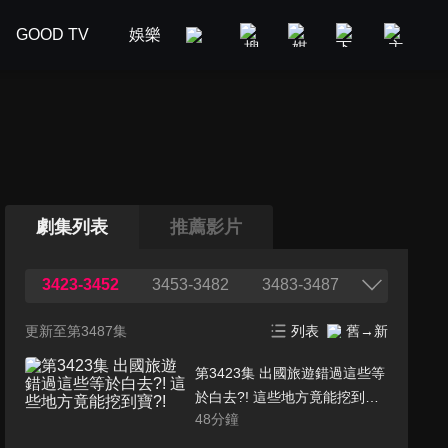
GOOD TV
娛樂
美食旅遊
新聞政論
汽車
劇集列表
推薦影片
3423-3452
3453-3482
3483-3487
更新至第3487集
列表
舊→新
第3423集 出國旅遊錯過這些等
於白去?! 這些地方竟能挖到
48
分鐘
寶?!