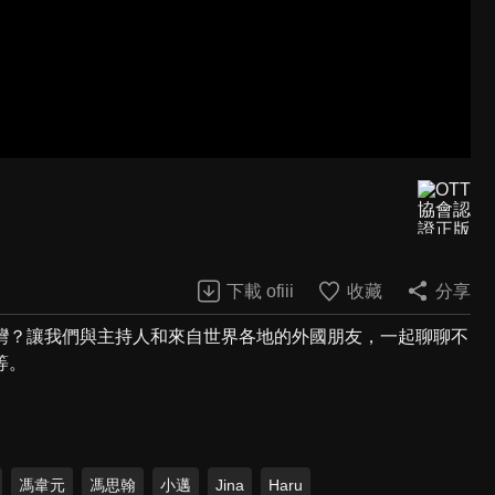
下載 ofiii
收藏
分享
灣？讓我們與主持人和來自世界各地的外國朋友，一起聊聊不
等。
馮韋元
馮思翰
小邁
Jina
Haru