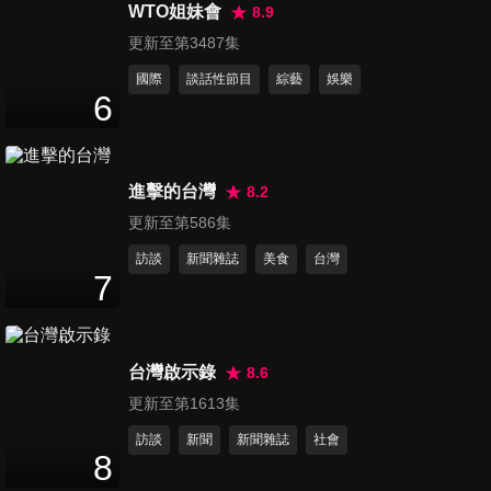
誰是自己人一秒辨別
WTO姐妹會
8.9
47
分鐘
更新至第3487集
國際
談話性節目
綜藝
娛樂
第3438集 台灣生育率敬陪末
6
座... 最新育兒政策解決爸媽煩
47
分鐘
惱!!
進擊的台灣
8.2
第3439集 到我的國家旅遊 選
更新至第586集
這些店保證不踩雷!!
47
分鐘
訪談
新聞雜誌
美食
台灣
7
第3440集 這國人真的超級不正
常?! 這些想法超級匪夷所思!!
48
分鐘
台灣啟示錄
8.6
更新至第1613集
第3441集 震撼國際的熱血台灣
訪談
新聞
新聞雜誌
社會
魂 外國人也為之瘋狂
8
48
分鐘