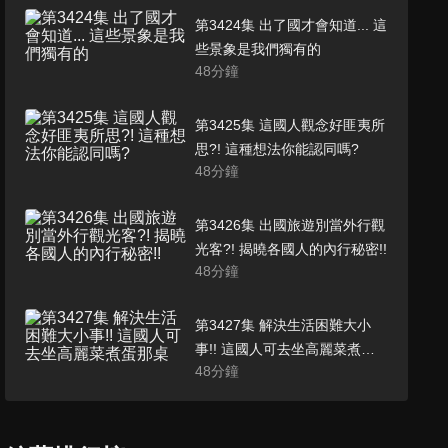
第3424集 出了國才會知道... 這
些景象是我們獨有的
48
分鐘
第3425集 這國人觀念好匪夷所
思?! 這種想法你能認同嗎?
48
分鐘
第3426集 出國旅遊別當外行觀
光客?! 揭曉各國人的內行秘密!!
48
分鐘
第3427集 解決生活困難大小
事!! 這國人可去坐高麗菜煮蛋
48
分鐘
那桌
第3428集 日本第一聖山爭奪戰