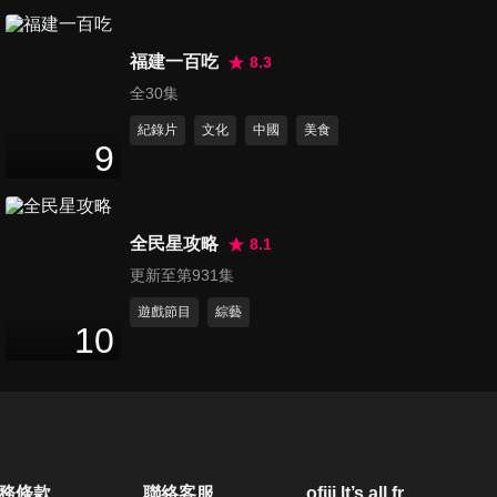
第3442集 各國人的奇怪地雷
福建一百吃
點!! 遇到這種事就會一秒暴怒?!
8.3
47
分鐘
全30集
紀錄片
文化
中國
美食
第3443集 日本第一烏龍麵縣
9
邊跑邊吃自豪美味?!
47
分鐘
全民星攻略
8.1
第3444集 追星? 圓夢? 找到第
更新至第931集
二個家 新住民跟台灣的連結超
47
分鐘
奇妙?!
遊戲節目
綜藝
10
第3445集 各國客氣指數排行榜
台灣人贏得冠軍!!
47
分鐘
第3446集 詐騙集團狂捲台人上
務條款
聯絡客服
ofiii lt’s all free