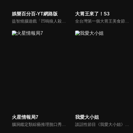
娛樂百分百-YT網路版
大胃王來了！S3
益智燒腦遊戲「凹嗚狼人殺」激發你的邏輯推理能力，偶像巨星雲集，全球娛樂資訊，一手掌握不脫節！2025全新升級改版，盡在《娛樂百分百-YT網路版》！
全台灣第一個大胃王美食節目，由主持人帶領大胃王們及名人來賓吃遍台灣美食，每趟旅程都有不同的美食主題以及遊戲互動，並藉由大胃王幸福地享用，讓觀眾深刻了解台灣美食文化的豐富特色！
火星情報局7
我愛大小姐
腦洞鑑定類綜藝推理脫口秀，陣容為薛之謙、大張偉、楊迪、劉維、黃子弘凡、黃聖依、龐博等…節目圍繞著當下熱梗熱點、觀眾的興趣點、共鳴點展開故事；火星特工廣發英雄帖正面對撞，迎戰近年最出圈、最有趣、最敢說的廠牌大咖們。真金不怕火煉！一場席卷全網的廠牌巔峰之戰即將展開！
談話性節目《我愛大小姐》是由吳淡如、林慧萍主持的一檔談話性節目，講訴女人間的那些事。