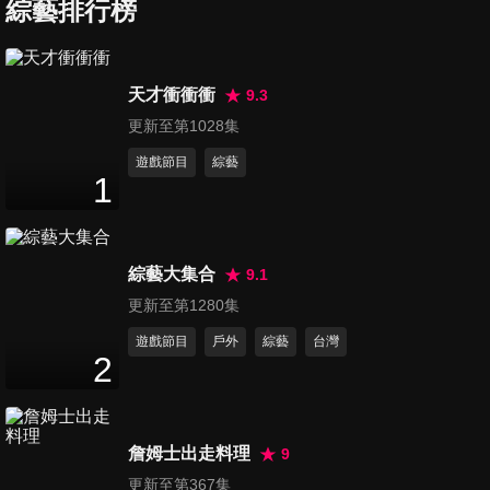
各國人竟然這樣看?!
綜藝排行榜
47
分鐘
第3429集 外國人來台讚不絕
天才衝衝衝
9.3
口!! 台灣最美的風景真的是人?!
更新至第1028集
47
分鐘
遊戲節目
綜藝
1
第3430集 粉紅花海、水中美
景、賞日落 各國人的浪漫生活
47
分鐘
提案
綜藝大集合
9.1
第3431集 外國人大推的台灣美
更新至第1280集
食!! 竟能引領世界潮流?!
遊戲節目
戶外
綜藝
台灣
47
分鐘
2
第3432集 吃美食懂搭配就能美
味升級!! 這些美食缺了它就沒
詹姆士出走料理
9
47
分鐘
有靈魂?!
更新至第367集