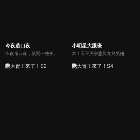
今夜造口夜
小明星大跟班
今夜造口夜，笑鬧一整夜。以網路自製嘲諷節目走紅、在網路擁有廣大支持群眾和影響力的主播「視網膜」，藉此一揉合綜藝與喜劇之談話性節目，帶觀眾以輕鬆之方式，瞭解時下最熱門、最能引起共鳴的社會議題、現象和人物。 多元的切入角度、最輕鬆易懂的議題剖析、言論尺度不設限！
本土天王吳宗憲與女兒吳姍儒（Sandy）搭檔主持，每集邀請來賓暢談演藝圈大小事，父女檔聯手笑果十足，老梗搭上新世代，最新組合強勢登場！