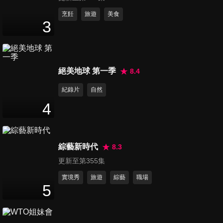
第3433集 外國人回國後才發
烹飪
旅遊
美食
3
現… 台灣的這些事讓我好懷
47
分鐘
念!!
第3434集 詐騙猖獗別落入陷
絕美地球 第一季
8.4
阱!! 你能識破這些詐騙手法嗎?!
47
分鐘
紀錄片
自然
4
第3435集 台灣美食享譽國際!!
外國人的口袋名單不藏私!!
47
分鐘
綜藝新時代
8.3
更新至第355集
第3436集 買房vs.租房哪個最
划算?! 各國政策福利差很大?!
實境秀
旅遊
綜藝
職場
5
47
分鐘
第3437集 台灣人專屬通關密語