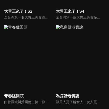
大胃王來了！S2
大胃王來了！S4
全台灣第一個大胃王美食節目，由主持人帶領大胃王們及名人來賓吃遍台灣美食，每趟旅程都有不同的美食主題以及遊戲互動，並藉由大胃王幸福地享用，讓觀眾深刻了解台灣美食文化的豐富特色！
全台灣第一個大胃王美食節目，由主持人帶領大胃王們及名人來賓吃遍台灣美食，每趟旅程都有不同的美食主題以及遊戲互動，並藉由大胃王幸福地享用，讓觀眾深刻了解台灣美食文化的豐富特色！
青春猛回頭
私房話老實說
由曾國城與黃國倫主持，節目中邀請20位20歲以下青少年組成青春團，另一邊則為年紀相較成熟的藝人來賓為不老團，每集分別就一件青少年必定遇見的事件討論，看兩個不同年代的人們，所擁有的不同看法與立場。帶領讓觀眾一起回到那些年的青春歲月！
讓男人更了解女人，女人更了解自己 ，揭密女性私房話，讓療癒專家教你更愛自己！由于美人和納豆攜手主持，更多你想知道的女性私密話題都在《私房話老實說》。