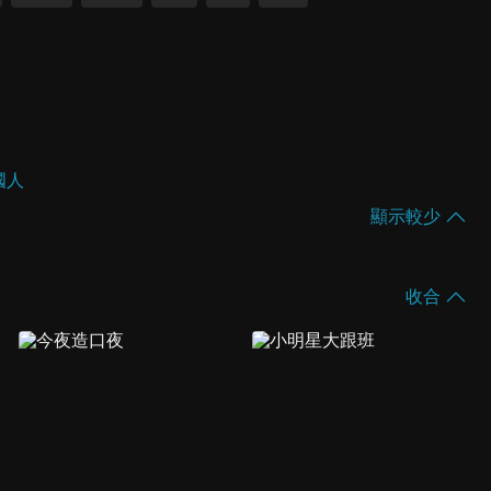
國人
顯示較少
收合