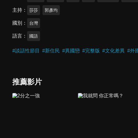
主持
莎莎
郭彥均
國別
台灣
語言
國語
#
談話性節目
#
新住民
#
異國戀
#
完整版
#
文化差異
#
外
推薦影片