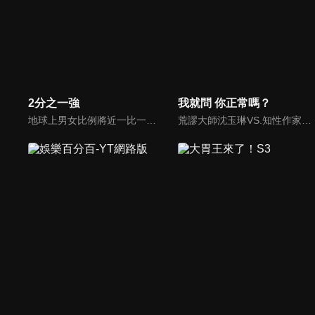
2分之一強
我就問 你正常嗎？
地球上男女比例將近一比一，也就是有二分之一的女人。我們認為新世代的女人不論在能力、經濟、教育、工作上都不輸男人，這些獨立自主的女人早已撐起半邊天，她們有自己的價值觀和感情觀，我們稱她們是『二分之一強』。
荒謬大師沈玉琳VS.知性作家​​于美人，首次聯手主持！雙方展現犀利又幽默的獨特主持風格引爆辛辣話題！