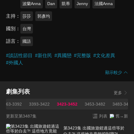
波蘭Anna
Dan
凱蒂
Jenny
法國Anna
主持
莎莎
郭彥均
國別
台灣
語言
國語
#
談話性節目
#
新住民
#
異國戀
#
完整版
#
文化差異
#
外國人
顯示較少
劇集列表
更多
3363-3392
3393-3422
3423-3452
3453-3482
3483-3487
更新至第3487集
列表
舊→新
第3423集 出國旅遊錯過這些等於
白去?! 這些地方竟能挖到寶?!