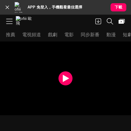
APP 免登入，手機觀看最佳選擇
下載
推薦
電視頻道
戲劇
電影
同步新番
動漫
短