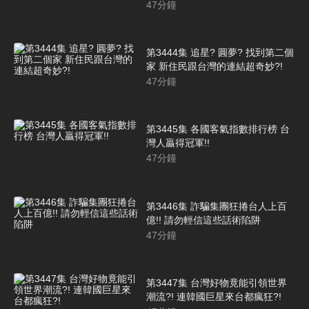
47
分鐘
第3444集 追星? 圓夢? 找到第二個
家 新住民跟台灣的連結超奇妙?!
47
分鐘
第3445集 各國客氣指數排行榜 台
灣人贏得冠軍!!
47
分鐘
第3446集 詐騙集團狂捲台人上百
億!! 請勿輕信這些話術陷阱
47
分鐘
第3447集 台灣好物竟能引領世界
潮流?! 連韓國巨星來台都瘋狂?!