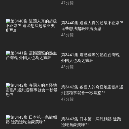
47
分鐘
第3440集 這國人真的超級不正常?!
這些想法超級匪夷所思!!
48
分鐘
第3441集 震撼國際的熱血台灣魂
外國人也為之瘋狂
48
分鐘
第3442集 各國人的奇怪地雷點!! 遇
到這種事就會一秒暴怒?!
47
分鐘
第3443集 日本第一烏龍麵縣 邊跑
邊吃自豪美味?!