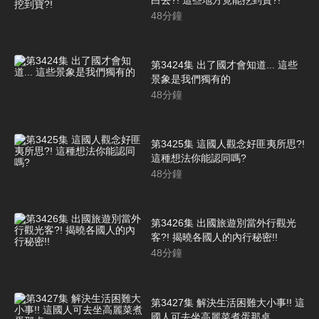
48
分鐘
第3424集 出了國才會知道... 這些
景象是我們獨有的
48
分鐘
第3425集 這國人觀念好匪夷所思?!
這種想法你能認同嗎?
48
分鐘
第3426集 出國旅遊別當外行觀光
客?! 揭曉各國人的內行秘密!!
48
分鐘
第3427集 解決生活困難大小事!! 這
國人可去坐高麗菜煮蛋那桌