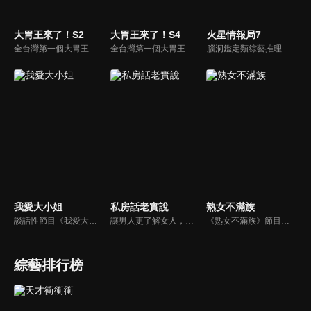
大胃王來了！S2
大胃王來了！S4
火星情報局7
全台灣第一個大胃王美食節目，由主持人帶領大胃王們及名人來賓吃遍台灣美食，每趟旅程都有不同的美食主題以及遊戲互動，並藉由大胃王幸福地享用，讓觀眾深刻了解台灣美食文化的豐富特色！
全台灣第一個大胃王美食節目，由主持人帶領大胃王們及名人來賓吃遍台灣美食，每趟旅程都有不同的美食主題以及遊戲互動，並藉由大胃王幸福地享用，讓觀眾深刻了解台灣美食文化的豐富特色！
腦洞鑑定類綜藝推理脫口秀，陣容為薛之謙、大張偉、楊迪、劉維、黃子弘凡、黃聖依、龐博等…節目圍繞著當下熱梗熱點、觀眾的興趣點、共鳴點展開故事；火星特工廣發英雄帖正面對撞，迎戰近年最出圈、最有趣、最敢說的廠牌大咖們。真金不怕火煉！一場席卷全網的廠牌巔峰之戰即將展開！
我愛大小姐
私房話老實說
熟女不滿族
談話性節目《我愛大小姐》是由吳淡如、林慧萍主持的一檔談話性節目，講訴女人間的那些事。
讓男人更了解女人，女人更了解自己 ，揭密女性私房話，讓療癒專家教你更愛自己！由于美人和納豆攜手主持，更多你想知道的女性私密話題都在《私房話老實說》。
《熟女不滿族》節目主題均有關25-49歲的未婚女性，這些熟女們漂亮卻擔心嫁不出去，獨立卻希望有人疼，最怕寂寞，只能用工作填滿時間，她們是最矛盾最不滿足的一群人。
綜藝排行榜