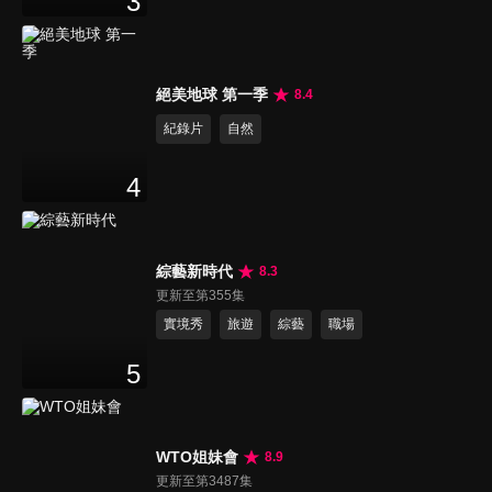
3
絕美地球 第一季
8.4
紀錄片
自然
4
綜藝新時代
8.3
更新至第355集
實境秀
旅遊
綜藝
職場
5
WTO姐妹會
8.9
更新至第3487集