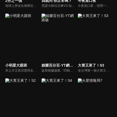
2分之一強
我就問 你正常嗎？
今夜造口夜
地球上男女比例將近一比一，也就是有二分之一的女人。我們認為新世代的女人不論在能力、經濟、教育、工作上都不輸男人，這些獨立自主的女人早已撐起半邊天，她們有自己的價值觀和感情觀，我們稱她們是『二分之一強』。
荒謬大師沈玉琳VS.知性作家​​于美人，首次聯手主持！雙方展現犀利又幽默的獨特主持風格引爆辛辣話題！
今夜造口夜，笑鬧一整夜。以網路自製嘲諷節目走紅、在網路擁有廣大支持群眾和影響力的主播「視網膜」，藉此一揉合綜藝與喜劇之談話性節目，帶觀眾以輕鬆之方式，瞭解時下最熱門、最能引起共鳴的社會議題、現象和人物。 多元的切入角度、最輕鬆易懂的議題剖析、言論尺度不設限！
小明星大跟班
娛樂百分百-YT網路版
大胃王來了！S3
本土天王吳宗憲與女兒吳姍儒（Sandy）搭檔主持，每集邀請來賓暢談演藝圈大小事，父女檔聯手笑果十足，老梗搭上新世代，最新組合強勢登場！
益智燒腦遊戲「凹嗚狼人殺」激發你的邏輯推理能力，偶像巨星雲集，全球娛樂資訊，一手掌握不脫節！2025全新升級改版，盡在《娛樂百分百-YT網路版》！
全台灣第一個大胃王美食節目，由主持人帶領大胃王們及名人來賓吃遍台灣美食，每趟旅程都有不同的美食主題以及遊戲互動，並藉由大胃王幸福地享用，讓觀眾深刻了解台灣美食文化的豐富特色！