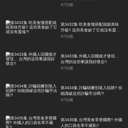
47
分鐘
第3432集 吃美食懂搭配就能美味
升級!! 這些美食缺了它就沒有靈
魂?!
47
分鐘
第3433集 外國人回國後才發現…
台灣的這些事讓我好懷念!!
47
分鐘
第3434集 詐騙猖獗別落入陷阱!! 你
能識破這些詐騙手法嗎?!
47
分鐘
第3435集 台灣美食享譽國際!! 外國
人的口袋名單不藏私!!