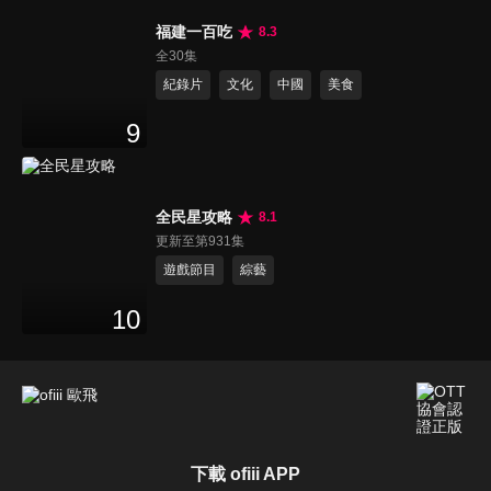
福建一百吃
8.3
全30集
紀錄片
文化
中國
美食
9
全民星攻略
8.1
更新至第931集
遊戲節目
綜藝
10
下載 ofiii APP