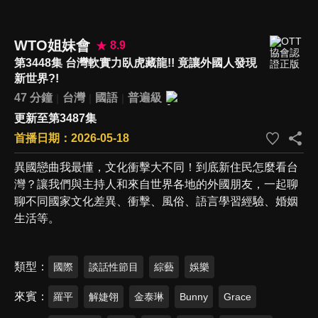
WTO姐妹會
8.9
第3448集 台灣軟實力臥虎藏龍!! 竟讓外國人發現
新世界?!
47 分鐘
台灣
國語
普遍級
更新至第3487集
首播日期：2026-05-18
異國戀曲我最懂，文化衝擊大不同！到底新住民怎麼看台
灣？讓我們與主持人和來自世界各地的外國朋友，一起聊
聊不同國家文化差異、衝擊、風俗、語言學習經驗、婚姻
生活等。
類型
國際
談話性節目
綜藝
娛樂
來賓
羅平
解婕翎
金泰琳
Bunny
Grace