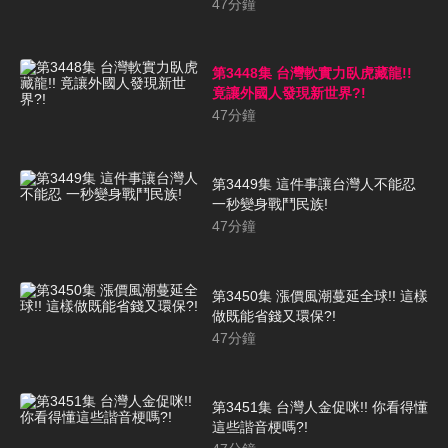
47
分鐘
第3448集 台灣軟實力臥虎藏龍!!
竟讓外國人發現新世界?!
47
分鐘
第3449集 這件事讓台灣人不能忍
一秒變身戰鬥民族!
47
分鐘
第3450集 漲價風潮蔓延全球!! 這樣
做既能省錢又環保?!
47
分鐘
第3451集 台灣人金促咪!! 你看得懂
這些諧音梗嗎?!