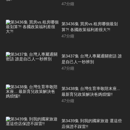
47
分鐘
第3436集 買房vs.租房哪個最划
算?! 各國政策福利差很大?!
47
分鐘
第3437集 台灣人專屬通關密語 誰
是自己人一秒辨別
47
分鐘
第3438集 台灣生育率敬陪末座...
最新育兒政策解決爸媽煩惱!!
47
分鐘
第3439集 到我的國家旅遊 選這些
店保證不踩雷!!